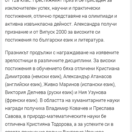
изключителен успех, научни и практически
постижения, отлично представяне на олимпиади и
активна извънкласна дейност. Александра получи
признание и от Випуск 2000 за високите си
постижения по български език и литература.
Празникът продължи с награждаване на изявените
зрелостници в различните дисциплини. За високи
постижения в обучението бяха отличени Кристиана
Димитрова (немски език), Александър Атанасов
(английски език), Живко Маринов (испански език),
Виктория Делчева (руски език) и Ния Узунова
(френски език). В областта на хуманитарните науки
награди получиха Владимир Ковачев и Преслава
Савова, в природо-математическите науки бе
отличена Кристияна Тодорова, а за успехите си в
спорта признание получи Виктория Иванова.