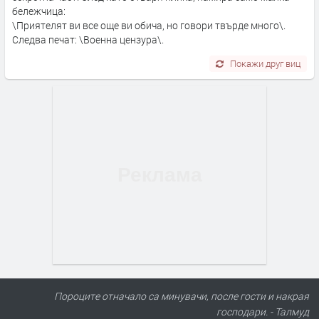
бележчица:
\Приятелят ви все още ви обича, но говори твърде много\.
Следва печат: \Военна цензура\.
Покажи друг виц
Пороците отначало са минувачи, после гости и накрая
господари. - Талмуд