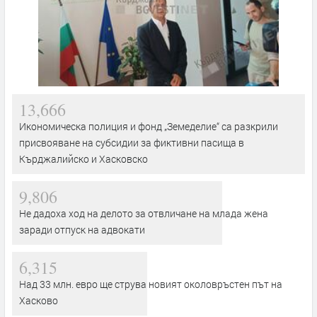
13,666
Икономическа полиция и фонд „Земеделие“ са разкрили
присвояване на субсидии за фиктивни пасища в
Кърджалийско и Хасковско
9,806
Не дадоха ход на делото за отвличане на млада жена
заради отпуск на адвокати
6,315
Над 33 млн. евро ще струва новият околовръстен път на
Хасково