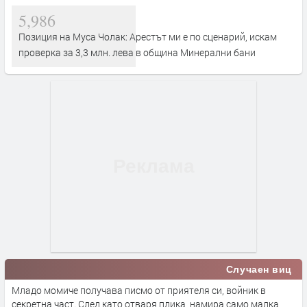
5,986
Позиция на Муса Чолак: Арестът ми е по сценарий, искам
проверка за 3,3 млн. лева в община Минерални бани
Случаен виц
Младо момиче получава писмо от приятеля си, войник в
секретна част. След като отваря плика, намира само малка