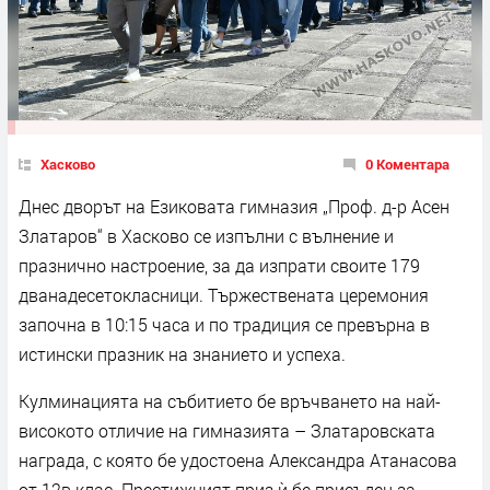
Хасково
0 Коментара
Днес дворът на Езиковата гимназия „Проф. д-р Асен
Златаров“ в Хасково се изпълни с вълнение и
празнично настроение, за да изпрати своите 179
дванадесетокласници. Тържествената церемония
започна в 10:15 часа и по традиция се превърна в
истински празник на знанието и успеха.
Кулминацията на събитието бе връчването на най-
високото отличие на гимназията – Златаровската
награда, с която бе удостоена Александра Атанасова
от 12в клас. Престижният приз ѝ бе присъден за