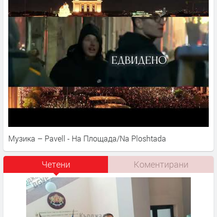
Музика – Pavell - На Площада/Na Ploshtada
Четени
Коментирани