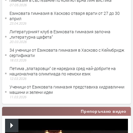
гимназия в състезание по компютърна лингвистика
07.05.2026
Езиковата гимназия в Хасково отваря врати от 27 до 30
април
23.04.2026
Литературният клуб в Езиковата гимназия започна
„литературна щафета“
20.03.2026
34 ученици от Езиковата гимназия в Хасково с Кеймбридж
сертификати
18.03.2026
Петима „златаровци“ се наредиха сред най-добрите на
националната олимпиада по немски език
12.03.2026
Ученици от Езиковата гимназия представиха хидравлични
машини и зелени идеи
11.03.2026
Препоръчано видео