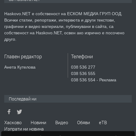
Хисаря до ток, вода,канализация,
асфалт 0889 537 426
Haskovo.NET е собственост на ЕСКОМ МЕДИА ГРУП ООД.
Всички статии, репортажи, интервюта и други текстови,
преди 5 дни
графични и видео материали, публикувани в сайта, са
собственост на Haskovo.NET, освен ако изрично е посочено
ПРЕДЛАГА
СГЛОБЯВАНЕ НА МЕБЕЛИ.
друго.
Главен редактор
Телефони
преди 5 дни
Анета Кутелова
038 536 277
038 536 555
ПРЕДЛАГА
№4119 Едностаен обзаведен
038 536 554 - Реклама
апартамент под наем в кв.
Училищни, гр. Хасково.
Последвай ни
преди 5 дни
ПРЕДЛАГА
Под НАЕМ двустаен Орфей
Хасково
Новини
Видео
Обяви
еТВ
Изпрати ни новина