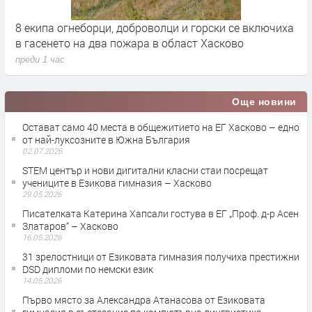
8 екипа огнеборци, доброволци и горски се включиха
П
в гасенето на два пожара в област Хасково
д
преди 1 час
п
Още новини
Остават само 40 места в общежитието на ЕГ Хасково – едно
от най-луксозните в Южна България
02.07.2026
STEM център и нови дигитални класни стаи посрещат
учениците в Езикова гимназия – Хасково
29.05.2026
Писателката Катерина Хапсали гостува в ЕГ „Проф. д-р Асен
Златаров“ – Хасково
16.05.2026
31 зрелостници от Езиковата гимназия получиха престижни
DSD дипломи по немски език
14.05.2026
Първо място за Александра Атанасова от Езиковата