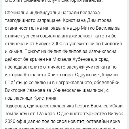
Специални индивидуални награди белязаха
тазгодишното изпращане. Кристиана Димитрова
стана носител на наградата на д-р Митко Василев за
отличен успех и социална ангажираност, като тя бе
отличена и от Випуск 2000 за успехите си по биология
и химия. Призът на Филип Филипов за извънкласна
дейност бе връчен на Михаела Хубенова, а сред
преподавателите отличието заслужи учителката по
история Антоанета Христозова. Сдружение „Алумни
ЕГ-Х“ също се включи в награждаването, обявявайки
Виктория Иванова за „Универсален шампион“, с
подгласници Кристияна
Тодорова, единадесетокласника Георги Василев иСкай
Томлинсън от 12а клас. С днешното тържество Випуск
2026 официално пое по своя нов път, оставяйки ярка
следа в историята на елитното хасковско училище.