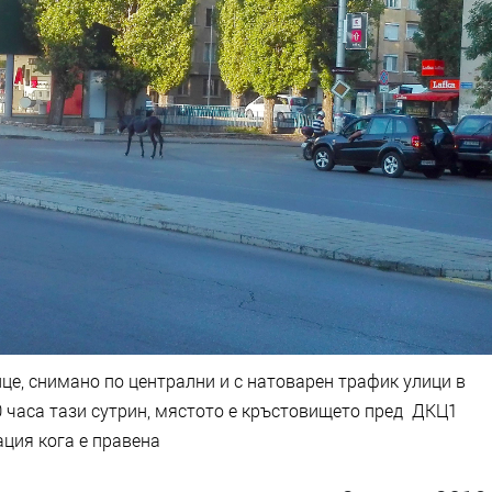
це, снимано по централни и с натоварен трафик улици в
0 часа тази сутрин, мястото е кръстовището пред ДКЦ1
ция кога е правена