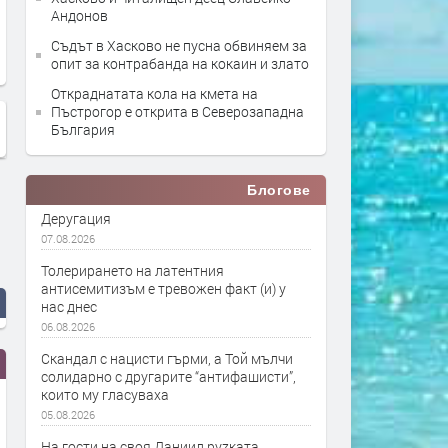
Андонов
Съдът в Хасково не пусна обвиняем за
опит за контрабанда на кокаин и злато
Откраднатата кола на кмета на
Пъстрогор е открита в Северозападна
България
Блогове
Деругация
07.08.2026
Толерирането на латентния
антисемитизъм е тревожен факт (и) у
нас днес
06.08.2026
Скандал с нацисти гърми, а Той мълчи
солидарно с другарите “антифашисти”,
които му гласуваха
05.08.2026
На гости на своя Даниил руzката