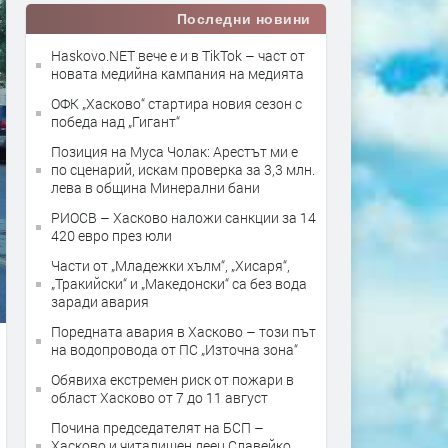
Последни новини
Haskovo.NET вече е и в TikTok – част от
новата медийна кампания на медията
ОФК „Хасково“ стартира новия сезон с
победа над „Гигант“
Позиция на Муса Чолак: Арестът ми е
по сценарий, искам проверка за 3,3 млн.
лева в община Минерални бани
РИОСВ – Хасково наложи санкции за 14
420 евро през юли
Части от „Младежки хълм“, „Хисаря“,
„Тракийски“ и „Македонски“ са без вода
заради авария
Поредната авария в Хасково – този път
на водопровода от ПС „Източна зона“
Обявиха екстремен риск от пожари в
област Хасково от 7 до 11 август
Почина председателят на БСП –
Хасково и читалищен деец Славейко