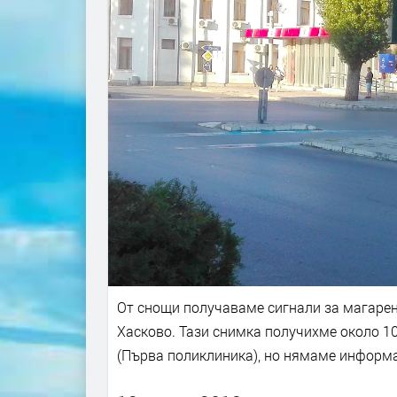
От снощи получаваме сигнали за магарен
Хасково. Тази снимка получихме около 1
(Първа поликлиника), но нямаме информа