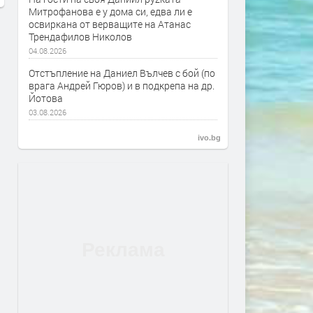
Митрофанова е у дома си, едва ли е
освиркана от верващите на Атанас
Трендафилов Николов
04.08.2026
Отстъпление на Даниел Вълчев с бой (по
врага Андрей Гюров) и в подкрепа на др.
Йотова
03.08.2026
ivo.bg