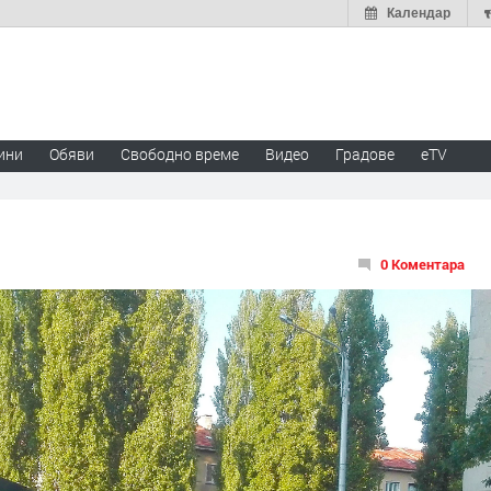
Календар
ини
Обяви
Свободно време
Видео
Градове
eTV
0 Коментара