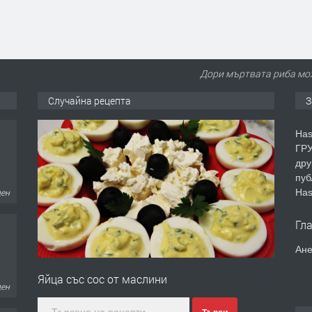
Дори мъртвата риба мож
Случайна рецепта
З
Has
ГРУ
дру
пуб
Has
ден
Гл
Ане
Яйца със сос от маслини
ден