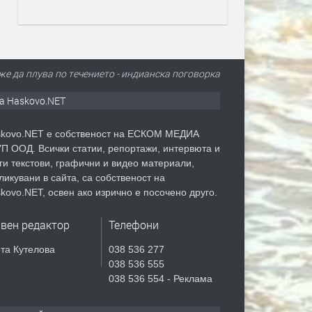
е да плува по течението - индианска поговорка
а Haskovo.NET
kovo.NET е собственост на ЕСКОМ МЕДИА
П ООД. Всички статии, репортажи, интервюта и
ги текстови, графични и видео материали,
ликувани в сайта, са собственост на
kovo.NET, освен ако изрично е посочено друго.
авен редактор
Телефони
та Кутелова
038 536 277
038 536 555
038 536 554 - Реклама