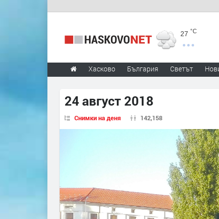
°C
27
Хасково
България
Светът
Нов
24 август 2018
Снимки на деня
142,158