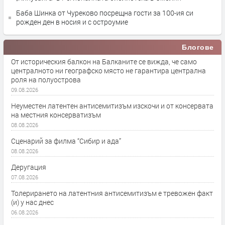
Баба Шинка от Чуреково посрещна гости за 100-ия си
рожден ден в носия и с остроумие
Блогове
От историческия балкон на Балканите се вижда, че само
централното ни географско място не гарантира централна
роля на полуострова
09.08.2026
Неуместен латентен антисемитизъм изскочи и от консервата
на местния консерватизъм
08.08.2026
Сценарий за филма “Сибир и ада”
08.08.2026
Деругация
07.08.2026
Толерирането на латентния антисемитизъм е тревожен факт
(и) у нас днес
06.08.2026