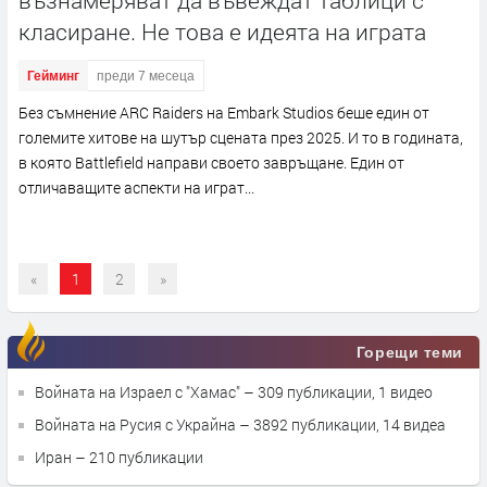
възнамеряват да въвеждат таблици с
класиране. Не това е идеята на играта
Гейминг
преди 7 месеца
Без съмнение ARC Raiders на Embark Studios беше един от
големите хитове на шутър сцената през 2025. И то в годината,
в която Battlefield направи своето завръщане. Един от
отличаващите аспекти на играт...
«
1
2
»
Горещи теми
Войната на Израел с "Хамас"
– 309 публикации, 1 видео
Войната на Русия с Украйна
– 3892 публикации, 14 видеа
Иран
– 210 публикации