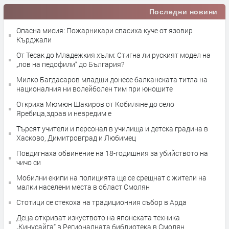
Последни новини
Опасна мисия: Пожарникари спасиха куче от язовир
Кърджали
От Тесак до Младежкия хълм: Стигна ли руският модел на
„лов на педофили“ до България?
Милко Багдасаров младши донесе балканската титла на
националния ни волейболен тим при юношите
Откриха Мюмюн Шакиров от Кобиляне до село
Яребица,здрав и невредим е
Търсят учители и персонал в училища и детска градина в
Хасково, Димитровград и Любимец
Повдигнаха обвинение на 18-годишния за убийството на
чичо си
Мобилни екипи на полицията ще се срещнат с жители на
малки населени места в област Смолян
Стотици се стекоха на традиционния събор в Арда
Деца откриват изкуството на японската техника
„Кинусайга“ в Регионалната библиотека в Смолян