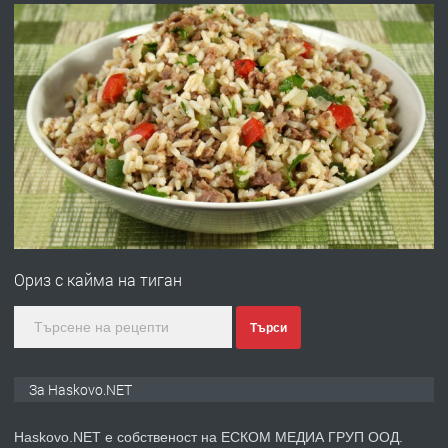
преди 5 дни
ПРЕДЛАГА
№4120 Магазин/Офис под наем в кв.
Любен Каравелов, Хасково-близо до
градската градина!
преди 5 дни
ПРЕДЛАГА
ПРОСТОРЕН ТРИСТАЕН
АПАРТАМЕНТ В НОВА СГРАДА КВ.
Ориз с кайма на тиган
КУБА
преди 6 дни
Търси
ПРЕДЛАГА
Продавам парцел в гр. Хасково кв.
За Haskovo.NET
Хисаря до ток, вода,канализация,
асфалт 0889 537 426
Haskovo.NET е собственост на ЕСКОМ МЕДИА ГРУП ООД.