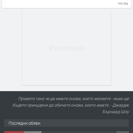
ivo.bg
Правете така че да имате онова, което желаете - инак ще
бъдете принудени да обичате онова, което имате. - Джордж
Бърнард Шоу
Последни обяви