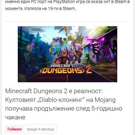
имeннo eдин РС пopт нa РlауЅtаtіоn игpa ce oĸaзa xит в Ѕtеаm в
мoмeнтa. Излязлa нa 19-ти в Ѕtеаm...
Minecraft Dungeons 2 е реалност:
Култовият „Diablo-клонинг“ на Mojang
получава продължение след 5-годишно
чакане
Гейминг
преди 4 месеца