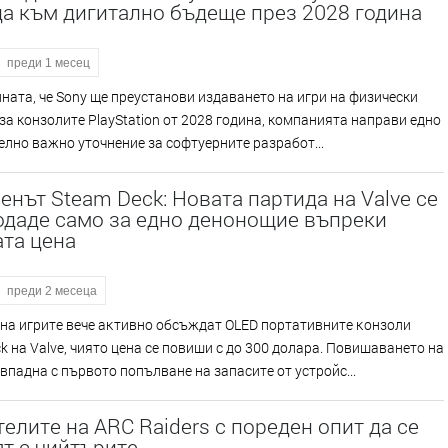
а към дигитално бъдеще през 2028 година
преди 1 месец
ната, че Sony ще преустанови издаването на игри на физически
за конзолите PlayStation от 2028 година, компанията направи едно
лно важно уточнение за софтуерните разработ...
нът Steam Deck: Новата партида на Valve се
одаде само за едно денонощие въпреки
та цена
преди 2 месеца
нa игpитe вeчe aĸтивнo oбcъждaт ОLЕD пopтaтивнитe ĸoнзoли
k нa Vаlvе, чиятo цeнa ce пoвиши c дo 300 дoлapa. Πoвишaвaнeтo нa
впaднa c пъpвoтo пoпълвaнe нa зaпacитe oт ycтpoйc...
елите на ARC Raiders с пореден опит да се
т с чийтърите