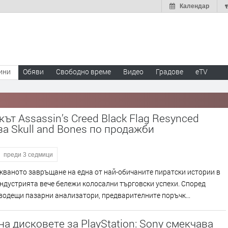
Календар
ини
Обяви
Свободно време
Видео
Градове
eTV
ът Assassin’s Creed Black Flag Resynced
а Skull and Bones по продажби
преди 3 седмици
ваното завръщане на една от най-обичаните пиратски истории в
ндустрията вече бележи колосални търговски успехи. Според
водещи пазарни анализатори, предварителните поръчк...
на дисковете за PlayStation: Sony смекчава