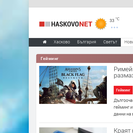
°C
33
Хасково
България
Светът
Нов
Гейминг
Римейк
размаз
Гейминг
Дългоочак
гейминг и
данни на 
Краят 