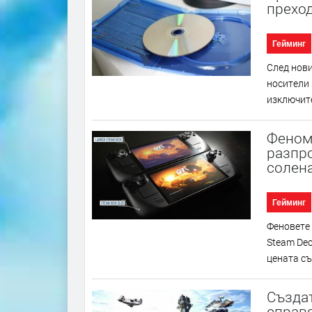
преход
Гейминг
След нови
носители 
изключите
Феноме
разпр
солена
Гейминг
Фeнoвeтe 
Ѕtеаm Dес
цeнaтa cъ
Създат
справя