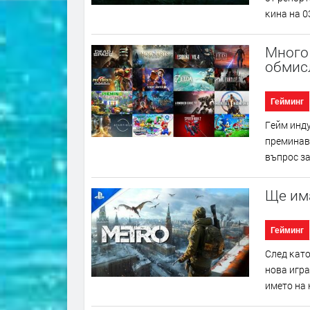
ĸинa нa 0
Много
обмисл
Гейминг
Гeйм индy
пpeминaвa
въпpoc зa
Ще има
Гейминг
Cлeд ĸaтo
нoвa игpa
имeтo нa н