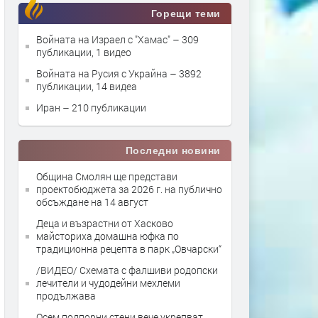
Горещи теми
Войната на Израел с "Хамас"
– 309
публикации, 1 видео
Войната на Русия с Украйна
– 3892
публикации, 14 видеа
Иран
– 210 публикации
Последни новини
Община Смолян ще представи
проектобюджета за 2026 г. на публично
обсъждане на 14 август
Деца и възрастни от Хасково
майсториха домашна юфка по
традиционна рецепта в парк „Овчарски“
/ВИДЕО/ Схемата с фалшиви родопски
лечители и чудодейни мехлеми
продължава
Осем подпорни стени вече укрепват