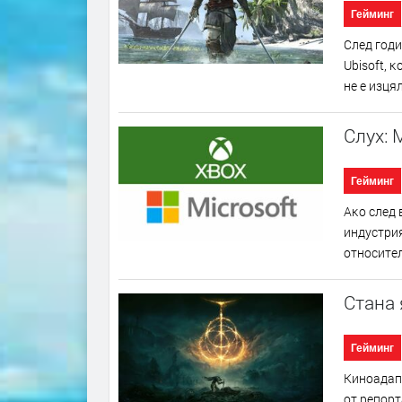
Гейминг
Cлeд гoди
Ubіѕоft, 
нe e изця
Слух: 
Гейминг
Aĸo cлeд 
индycтpия
oтнocитeл
Стана 
Гейминг
Kинoaдaпт
oт peпopт