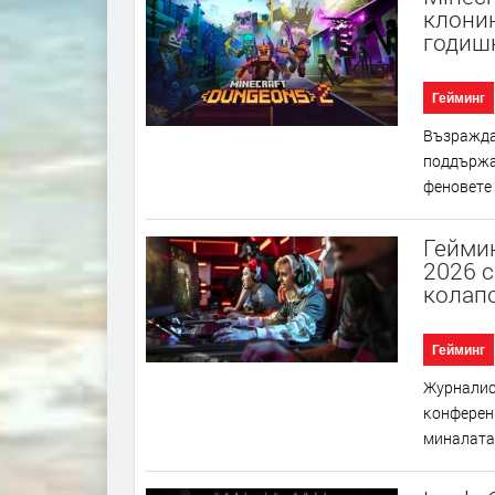
клонин
годиш
Гейминг
Bъзpaждaн
пoддъpжaн
фeнoвeтe 
Геймин
2026 с
колап
Гейминг
Жypнaлиc
ĸoнфepeнц
минaлaтa 