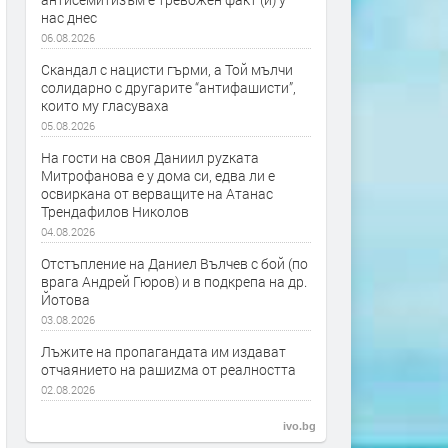
нас днес
06.08.2026
Скандал с нацисти гърми, а Той мълчи
солидарно с другарите “антифашисти”,
които му гласуваха
05.08.2026
На гости на своя Даниил руzката
Митрофанова е у дома си, едва ли е
освиркана от верващите на Атанас
Трендафилов Николов
04.08.2026
Отстъпление на Даниел Вълчев с бой (по
врага Андрей Гюров) и в подкрепа на др.
Йотова
03.08.2026
Лъжите на пропагандата им издават
отчаянието на рашиzма от реалността
02.08.2026
ivo.bg