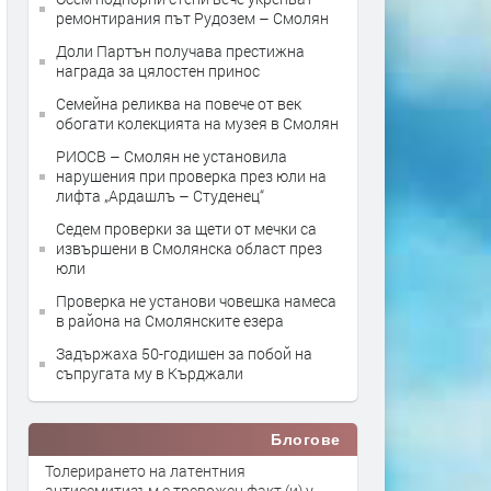
ремонтирания път Рудозем – Смолян
Доли Партън получава престижна
награда за цялостен принос
Семейна реликва на повече от век
обогати колекцията на музея в Смолян
РИОСВ – Смолян не установила
нарушения при проверка през юли на
лифта „Ардашлъ – Студенец“
Седем проверки за щети от мечки са
извършени в Смолянска област през
юли
Проверка не установи човешка намеса
в района на Смолянските езера
Задържаха 50-годишен за побой на
съпругата му в Кърджали
Блогове
Толерирането на латентния
антисемитизъм е тревожен факт (и) у