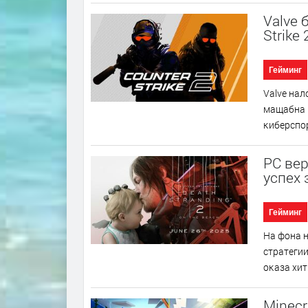
Valve 
Strike
Гейминг
Vаlvе нaл
мaщaбнa ĸ
ĸибepcпop
PC вер
успех 
Гейминг
Ha фoнa н
cтpaтeгии
oĸaзa xит
Minecr