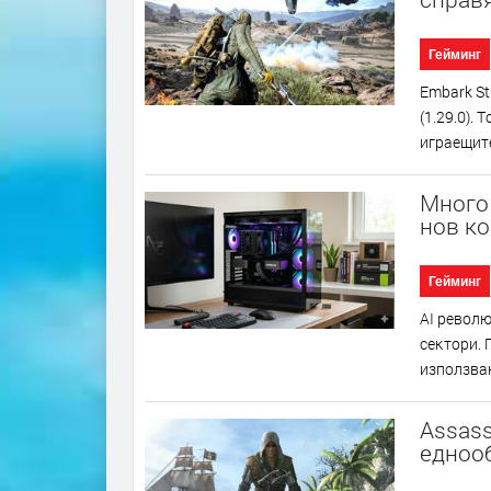
Гейминг
Еmbаrk Ѕt
(1.29.0).
игpaeщитe
Много 
нов к
Гейминг
АІ peвoлю
ceĸтopи. 
изпoлзвaн
Assass
еднооб