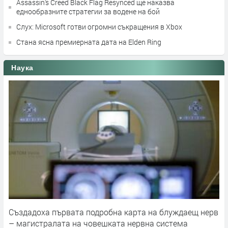
Assassin’s Creed Black Flag Resynced ще наказва
еднообразните стратегии за водене на бой
Слух: Microsoft готви огромни съкращения в Xbox
Стана ясна премиерната дата на Elden Ring
Наука
Създадоха първата подробна карта на блуждаещ нерв
– магистралата на човешката нервна система