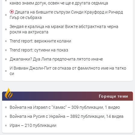
какво знаем дотук, освен че ще е другата седмица
Децата на бившите съпрузи Синди Крауфорд и Ричард
Гиър се събраха
Зендая е кралица на мрака! Вижте абстрактната черна
рокля на актрисата
Trend report: верижните колани
Trend report: сутиени на показ
Джапанки? Дуа Липа предпочита лятото иначе
И Вивиан Джоли-Пит се отказа от фамилното име на татко
си
Горещи теми
Войната на Израел с "Хамас"
– 309 публикации, 1 видео
Войната на Русия с Украйна
– 3892 публикации, 14 видеа
Иран
– 210 публикации