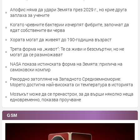
Апофис няма да удари Земята през 2029 г., но крие друга
заплаха за учените
Когато чревните бактерии изчерпят фибрите, започнат да
ядат собствените ви черва
Хората могат да живеят до 190-годишна възраст
Трета форма на „живот“: Те са живи и безсмъртни, но не
могат да се размножават
NASA показа истинската форма на Земята: прилича на
самоковски компир
Рекордно затопляне на Западното Средиземноморие:
Морето достигна най-високата си температура в историята
Мозъкът може да се пренастрои, за да върши няколко неща
едновременно, показва проучване
GSM