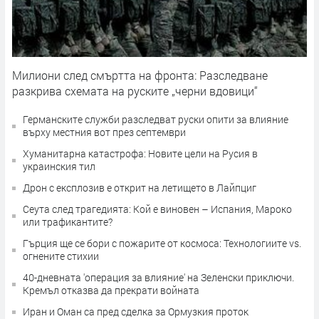
Милиони след смъртта на фронта: Разследване
разкрива схемата на руските „черни вдовици“
Германските служби разследват руски опити за влияние
върху местния вот през септември
Хуманитарна катастрофа: Новите цели на Русия в
украинския тил
Дрон с експлозив е открит на летището в Лайпциг
Сеута след трагедията: Кой е виновен – Испания, Мароко
или трафикантите?
Гърция ще се бори с пожарите от космоса: Технологиите vs.
огнените стихии
40-дневната 'операция за влияние' на Зеленски приключи.
Кремъл отказва да прекрати войната
Иран и Оман са пред сделка за Ормузкия проток