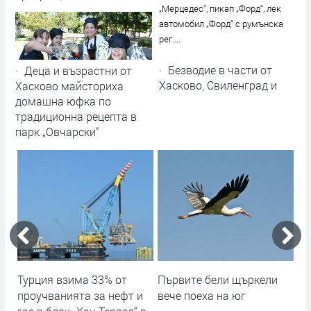
участници – традициите
„Мерцедес“, пикап „Форд“, лек
оживяват
автомобил „Форд“ с румънска
рег....
Безводие в части от
Деца и възрастни от
Хасково, Свиленград и
Хасково майсториха
села от областта
домашна юфка по
традиционна рецепта в
парк „Овчарски“
ст
Турция взима 33% от
Първите бели щъркели
Вс
проучванията за нефт и
вече поеха на юг
съ