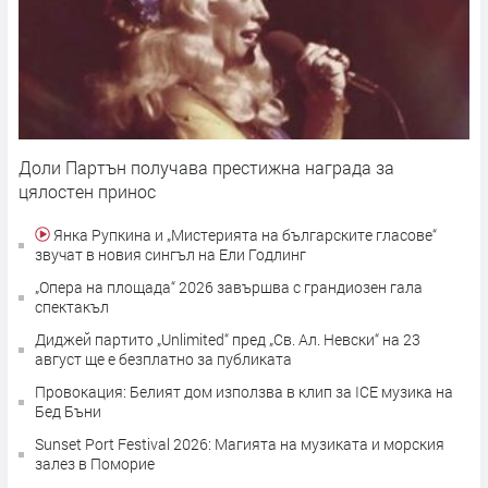
Доли Партън получава престижна награда за
цялостен принос
Янка Рупкина и „Мистерията на българските гласове“
звучат в новия сингъл на Ели Годлинг
„Опера на площада“ 2026 завършва с грандиозен гала
спектакъл
Диджей партито „Unlimited“ пред „Св. Ал. Невски“ на 23
август ще е безплатно за публиката
Провокация: Белият дом използва в клип за ICE музика на
Бед Бъни
Sunset Port Festival 2026: Магията на музиката и морския
залез в Поморие