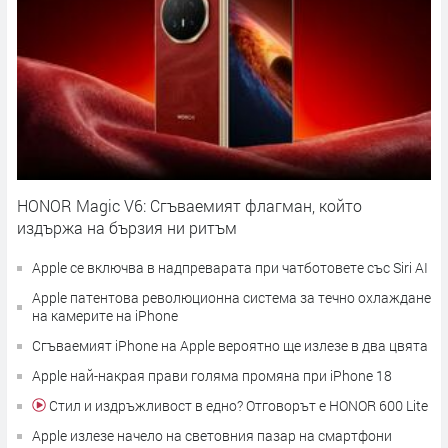
HONOR Magic V6: Сгъваемият флагман, който
издържа на бързия ни ритъм
Apple се включва в надпреварата при чатботовете със Siri AI
Apple патентова революционна система за течно охлаждане
на камерите на iPhone
Сгъваемият iPhone на Apple вероятно ще излезе в два цвята
Apple най-накрая прави голяма промяна при iPhone 18
Стил и издръжливост в едно? Отговорът е HONOR 600 Lite
Apple излезе начело на световния пазар на смартфони