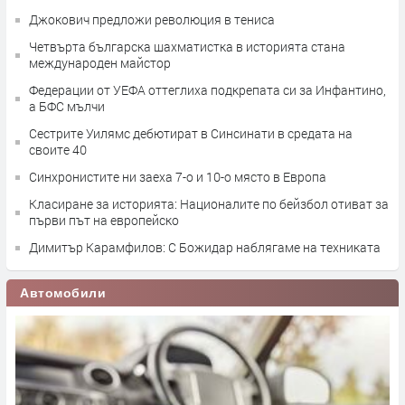
Джокович предложи революция в тениса
Четвърта българска шахматистка в историята стана
международен майстор
Федерации от УЕФА оттеглиха подкрепата си за Инфантино,
а БФС мълчи
Сестрите Уилямс дебютират в Синсинати в средата на
своите 40
Синхронистите ни заеха 7-о и 10-о място в Европа
Класиране за историята: Националите по бейзбол отиват за
първи път на европейско
Димитър Карамфилов: С Божидар наблягаме на техниката
Автомобили