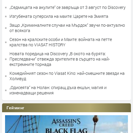
„Седмицата на акулите“ се завръща от 3 август по Discovery
Изгубената суперсила на маите: Царете на Змията
Защо „Криминалните случаи на Мърдок“ звучи по-актуално
от всякога
Сезон на кралските особи и Маите: войната на петте
кралства по VIASAT HISTORY
Новата поредица на Discovery „В окото на бурята:
Преследвачи“ отвежда зрителите в сърцето на най-
екстремните торнада
Комедийният сезон по Viasat Kino: най-смешните звезди на
Холивуд
„Одисеята“ на Нолан: спиращ дъха екшън, магия и
изненадващи решения
Гейминг