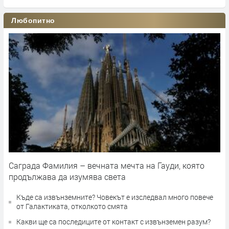
Любопитно
Саграда Фамилия – вечната мечта на Гауди, която
продължава да изумява света
Къде са извънземните? Човекът е изследвал много повече
от Галактиката, отколкото смята
Какви ще са последиците от контакт с извънземен разум?