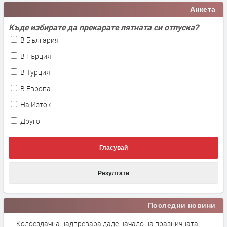
Анкета
Къде избирате да прекарате лятната си отпуска?
В България
В Гърция
В Турция
В Европа
На Изток
Друго
Гласувай
Резултати
Последни новини
Колоездачна надпревара даде начало на празничната