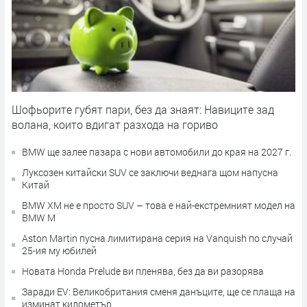
Шофьорите губят пари, без да знаят: Навиците зад
волана, които вдигат разхода на гориво
BMW ще залее пазара с нови автомобили до края на 2027 г.
Луксозен китайски SUV се заключи веднага щом напусна
Китай
BMW XM не е просто SUV – това е най-екстремният модел на
BMW M
Aston Martin пусна лимитирана серия на Vanquish по случай
25-ия му юбилей
Новата Honda Prelude ви пленява, без да ви разорява
Заради EV: Великобритания сменя данъците, ще се плаща на
изминат километър