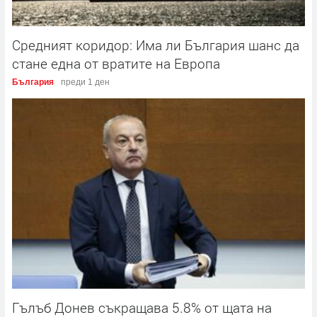
Средният коридор: Има ли България шанс да
стане една от вратите на Европа
България
преди 1 ден
Гълъб Донев съкращава 5.8% от щата на