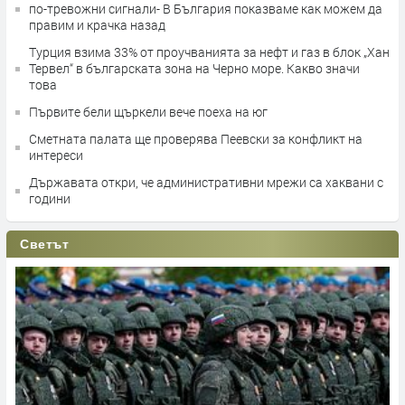
по-тревожни сигнали- В България показваме как можем да
правим и крачка назад
Турция взима 33% от проучванията за нефт и газ в блок „Хан
Тервел“ в българската зона на Черно море. Какво значи
това
Първите бели щъркели вече поеха на юг
Сметната палата ще провeрява Пеевски за конфликт на
интереси
Държавата откри, че административни мрежи са хаквани с
години
Светът