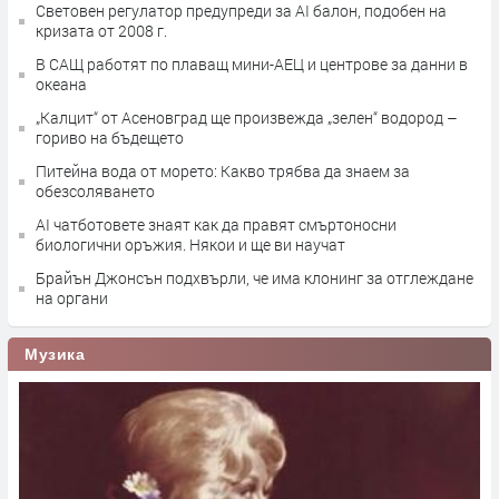
Световен регулатор предупреди за AI балон, подобен на
кризата от 2008 г.
В САЩ работят по плаващ мини-АЕЦ и центрове за данни в
океана
„Калцит“ от Асеновград ще произвежда „зeлeн“ водород –
гориво на бъдещето
Питейна вода от морето: Какво трябва да знаем за
обезсоляването
AI чатботовете знаят как да правят смъртоносни
биологични оръжия. Някои и ще ви научат
Брайън Джонсън подхвърли, че има клонинг за отглеждане
на органи
Музика