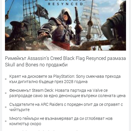
Римейкът Assassin’s Creed Black Flag Resynced размаза
Skull and Bones по продажби
Краят на дисковете за PlayStation: Sony смекчава прехода
към дигитално бъдеще през 2028 година
Феноменът Steam Deck: Новата партида на Valve се
разпродаде само за едно денонощие въпреки солената цена
Създателите на ARC Raiders с пореден опит да се справят с
чийтърите
Много геймъри не възнамеряват да си сглобяват нов
компютър скоро