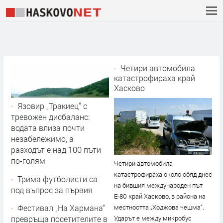
Четири автомобила
катастрофираха край
Хасково
Язовир „Тракиец“ с
тревожен дисбаланс:
водата влиза почти
незабележимо, а
разходът е над 100 пъти
по-голям
Четири автомобила
катастрофираха около обяд днес
Трима футболисти са
на бившия международен път
под въпрос за първия
Е-80 край Хасково, в района на
мач на ОФК „Хасково“
Фестивал „На Хармана“
местността „Ходжова чешма“.
през новата кампания
превръща посетителите в
Ударът е между микробус