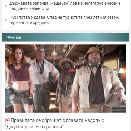
Държавата започва „мащабен“ лов на нелегално внесени
плодове и зеленчуци
НСИ потвърждава: Спад на туристите през летния сезон,
германците оредяват
Филми
Правилата се обръщат с главата надолу с
"Джуманджи: Без граници"