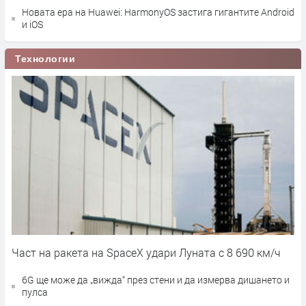
Новата ера на Huawei: HarmonyOS застига гигантите Android
и iOS
Технологии
Част на ракета на SpaceX удари Луната с 8 690 км/ч
6G ще може да „вижда“ през стени и да измерва дишането и
пулса