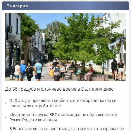
България
До 36 градуса и слънчево време в България днес
От 9 август приключва двойното етикетиране - какво се
променя за потребителите
Млад пилот напуска ВВС със скандално обръщение към
Румен Радев и компания
В Европа се диша по-чист въздух, но климатът изпраща все