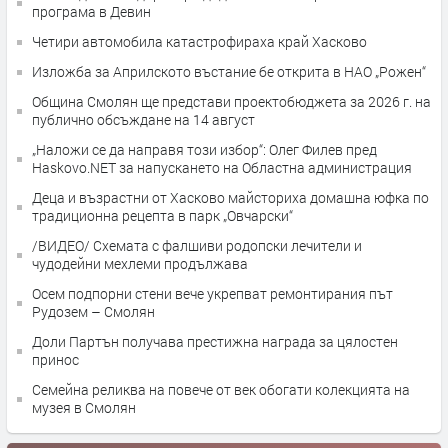
програма в Девин
Четири автомобила катастрофираха край Хасково
Изложба за Априлското въстание бе открита в НАО „Рожен“
Община Смолян ще представи проектобюджета за 2026 г. на
публично обсъждане на 14 август
„Наложи се да направя този избор“: Олег Филев пред
Haskovo.NET за напускането на Областна администрация
Деца и възрастни от Хасково майсториха домашна юфка по
традиционна рецепта в парк „Овчарски“
/ВИДЕО/ Схемата с фалшиви родопски лечители и
чудодейни мехлеми продължава
Осем подпорни стени вече укрепват ремонтирания път
Рудозем – Смолян
Доли Партън получава престижна награда за цялостен
принос
Семейна реликва на повече от век обогати колекцията на
музея в Смолян