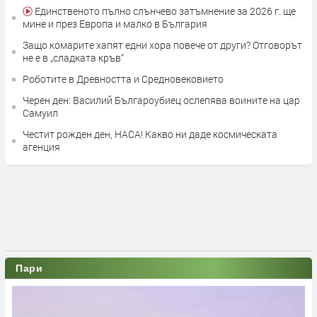
Единственото пълно слънчево затъмнение за 2026 г. ще
мине и през Европа и малко в България
Защо комарите хапят едни хора повече от други? Отговорът
не е в „сладката кръв“
Роботите в Древността и Средновековието
Черен ден: Василий Българоубиец ослепява воините на цар
Самуил
Честит рожден ден, НАСА! Какво ни даде космическата
агенция
Пари