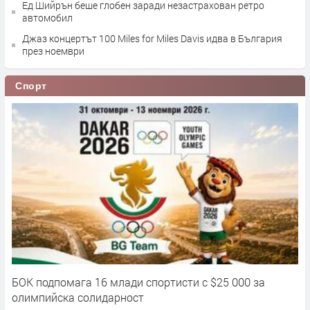
Ед Шийрън беше глобен заради незастрахован ретро
автомобил
Джаз концертът 100 Miles for Miles Davis идва в България
през ноември
Спорт
БОК подпомага 16 млади спортисти с $25 000 за
олимпийска солидарност