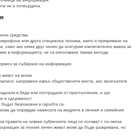
зточници на информация.
та не е потвърдена.
ИЯ
онни средства.
микрофони или друга специална техника, както и прикриване на
а, само ако няма друг начин да осигурим изключително важна за
ме в информацията, че са използвани такива методи.
 тормоз за събиране на информация.
 живот на всеки.
 записи, направени извън обществените места, ако засегнатите
паднали в беда или пострадали от престъпление, и ще
е и сдържаност.
 бъдат безпокоени в скръбта си.
може да оправдае намесата на медиите в личния и семейния
за правата на човека публичните лица се ползват с по-ниска
формация за техния личен живот може да бъде разкривана, но
.