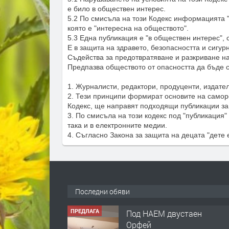
е било в обществен интерес.
5.2 По смисъла на този Кодекс информацията 
която е "интересна на обществото".
5.3 Една публикация е "в обществен интерес", 
Е в защита на здравето, безопасността и сигурн
Съдейства за предотвратяване и разкриване на
Предпазва обществото от опасността да бъде 
1. Журналисти, редактори, продуценти, издате
2. Тези принципи формират основите на самор
Кодекс, ще направят подходящи публикации за
3. По смисъла на този кодекс под "публикация"
така и в електронните медии.
4. Съгласно Закона за защита на децата "дете 
Последни обяви
ПРЕДЛАГА
Нов апартамент на ул.
Липа до Езикова