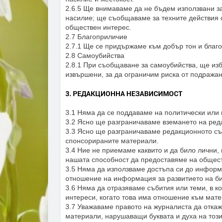
2.6.5 Ще внимаваме да не бъдем използвани за
насилие; ще съобщаваме за техните действия 
обществен интерес.
2.7 Благоприличие
2.7.1 Ще се придържаме към добър тон и благ
2.8 Самоубийства
2.8.1 При съобщаване за самоубийства, ще изб
извършени, за да ограничим риска от подража
3. РЕДАКЦИОННА НЕЗАВИСИМОСТ
3.1 Няма да се поддаваме на политически или 
3.2 Ясно ще разграничаваме вземането на ред
3.3 Ясно ще разграничаваме редакционното съ
спонсорираните материали.
3.4 Ние не приемаме каквито и да било лични,
нашата способност да предоставяме на общес
3.5 Няма да използваме достъпа си до информа
отношение на информация за развитието на би
3.6 Няма да отразяваме събития или теми, в к
интереси, когато това има отношение към мате
3.7 Уважаваме правото на журналиста да откаж
материали, нарушаващи буквата и духа на този