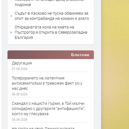
Андонов
Съдът в Хасково не пусна обвиняем за
опит за контрабанда на кокаин и злато
Откраднатата кола на кмета на
Пъстрогор е открита в Северозападна
България
Блогове
Деругация
07.08.2026
Толерирането на латентния
антисемитизъм е тревожен факт (и) у
нас днес
06.08.2026
Скандал с нацисти гърми, а Той мълчи
солидарно с другарите “антифашисти”,
които му гласуваха
05.08.2026
На гости на своя Даниил руzката