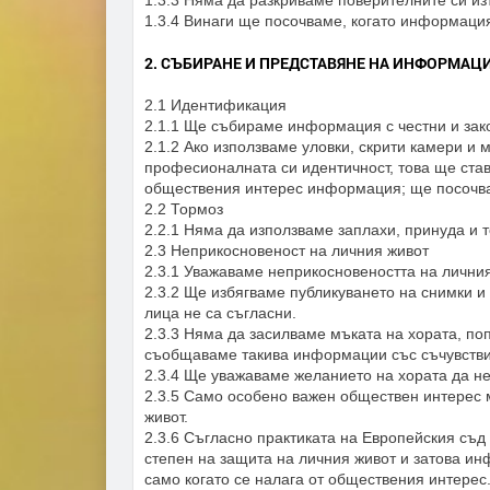
1.3.3 Няма да разкриваме поверителните си и
1.3.4 Винаги ще посочваме, когато информация
2. СЪБИРАНЕ И ПРЕДСТАВЯНЕ НА ИНФОРМАЦ
2.1 Идентификация
2.1.1 Ще събираме информация с честни и зак
2.1.2 Ако използваме уловки, скрити камери и 
професионалната си идентичност, това ще став
обществения интерес информация; ще посочва
2.2 Тормоз
2.2.1 Няма да използваме заплахи, принуда и
2.3 Неприкосновеност на личния живот
2.3.1 Уважаваме неприкосновеността на личния
2.3.2 Ще избягваме публикуването на снимки и
лица не са съгласни.
2.3.3 Няма да засилваме мъката на хората, по
съобщаваме такива информации със съчувстви
2.3.4 Ще уважаваме желанието на хората да не
2.3.5 Само особено важен обществен интерес 
живот.
2.3.6 Съгласно практиката на Европейския съд 
степен на защита на личния живот и затова ин
само когато се налага от обществения интерес