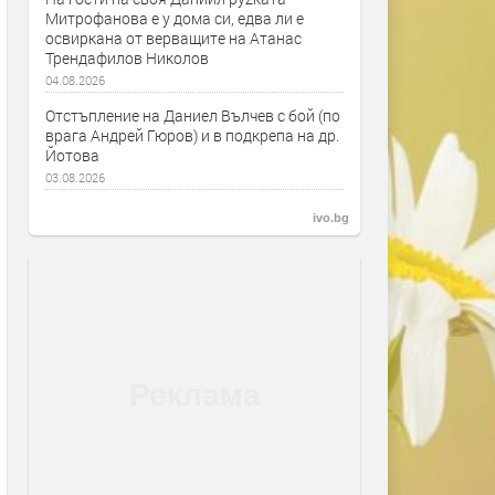
Митрофанова е у дома си, едва ли е
освиркана от верващите на Атанас
Трендафилов Николов
04.08.2026
Отстъпление на Даниел Вълчев с бой (по
врага Андрей Гюров) и в подкрепа на др.
Йотова
03.08.2026
ivo.bg