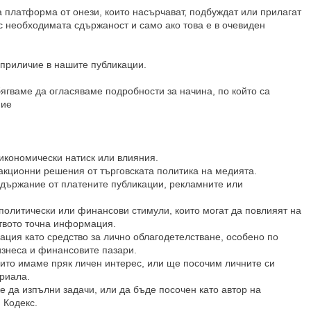
 платформа от онези, които насърчават, подбуждат или прилагат
с необходимата сдържаност и само ако това е в очевиден
оприличие в нашите публикации.
ягваме да огласяваме подробности за начина, по който са
ние
икономически натиск или влияния.
акционни решения от търговската политика на медията.
държание от платените публикации, рекламните или
 политически или финансови стимули, които могат да повлияят на
твото точна информация.
ция като средство за лично облагодетелстване, особено по
знеса и финансовите пазари.
оито имаме пряк личен интерес, или ще посочим личните си
риала.
е да изпълни задачи, или да бъде посочен като автор на
 Кодекс.