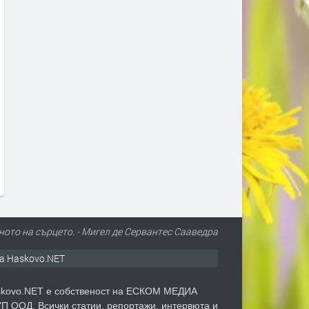
ното на сърцето. - Мигел де Сервантес Сааведра
а Haskovo.NET
kovo.NET е собственост на ЕСКОМ МЕДИА
П ООД. Всички статии, репортажи, интервюта и