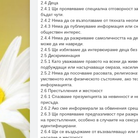
2.4 Деца
2.4.1 Ще проявяваме специална отговорност за
бъдат чути.
2.4.2 Няма да се възползваме от тяхната неопи
2.4.3 Няма да публикуваме информация или сни
обществен интерес.
2.4.4 Няма да разкриваме самоличността на де
може да им навреди.
2.4.5 Ще избягваме да интервюираме деца без 
2.5 Дискриминация
2.5.1 Като уважаваме правото на всеки да живе
подбуждащи или насърчаващи омраза, насилие
2.5.2 Няма да посочваме расовата, религиозна
умственото или физическото състояние, ако т
информацията.
2.6 Престъпления и жестокост
2.6.1 Спазваме презумпцията за невинност и н
присъда.
2.6.2 Ако сме информирали за обвинения срещ
2.6.3 Ще проявяваме предпазливост при разкр
на престъпления, особено в случаите на сексу
идентифицирани.
2.6.4 Ще се въздържаме от възхваляващо или
насилие и жестокост.