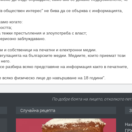
"в обществен интерес" не бива да се обърква с информацията,
само когато:
остта;
 тежки престъпления и злоупотреба с власт;
сериозно заблуждавано.
ли и собственици на печатни и електронни медии.
егулацията на българските медии. Медиите, които приемат този
 него.
 се разбира всяко представяне на информация както в печатните,
е всяко физическо лице до навършване на 18 години".
По-добре боята на лицето, отколкото пет
Случайна рецепта
З
Has
ГРУ