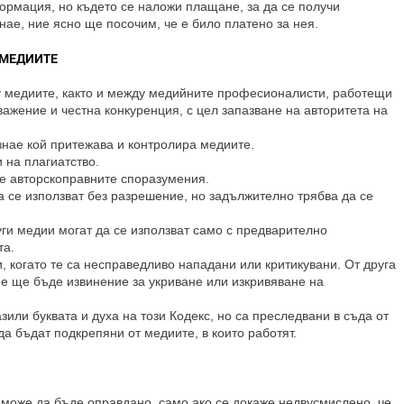
ормация, но където се наложи плащане, за да се получи
ае, ние ясно ще посочим, че е било платено за нея.
 МЕДИИТЕ
у медиите, както и между медийните професионалисти, работещи
уважение и честна конкуренция, с цел запазване на авторитета на
знае кой притежава и контролира медиите.
 на плагиатство.
ме авторскоправните споразумения.
а се използват без разрешение, но задължително трябва да се
уги медии могат да се използват само с предварително
та.
, когато те са несправедливо нападани или критикувани. От друга
е ще бъде извинение за укриване или изкривяване на
зили буквата и духа на този Кодекс, но са преследвани в съда от
да бъдат подкрепяни от медиите, в които работят.
 може да бъде оправдано, само ако се докаже недвусмислено, че