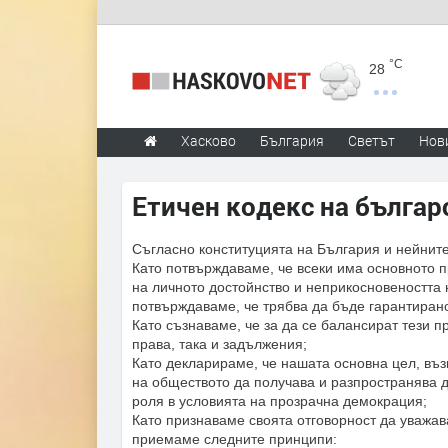
°C
28
Хасково
България
Светът
Нов
Етичен кодекс на българ
Съгласно конституцията на България и нейнит
Като потвърждаваме, че всеки има основното 
на личното достойнство и неприкосновеността н
потвърждаваме, че трябва да бъде гарантирано
Като съзнаваме, че за да се балансират тези пр
права, така и задължения;
Като декларираме, че нашата основна цел, въз
на обществото да получава и разпространява д
роля в условията на прозрачна демокрация;
Като признаваме своята отговорност да уважав
приемаме следните принципи: