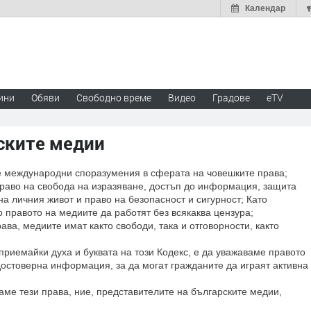
Календар
ини
Обяви
Свободно време
Видео
Градове
eTV
ските медии
е международни споразумения в сферата на човешките права;
право на свобода на изразяване, достъп до информация, защита
а личния живот и право на безопасност и сигурност; Като
 правото на медиите да работят без всякаква цензура;
ава, медиите имат както свободи, така и отговорности, както
приемайки духа и буквата на този Кодекс, е да уважаваме правото
остоверна информация, за да могат гражданите да играят активна
аме тези права, ние, представителите на българските медии,