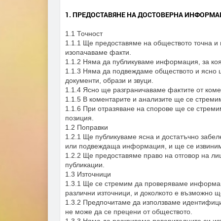
1. ПРЕДОСТАВЯНЕ НА ДОСТОВЕРНА ИНФОРМ
1.1 Точност
1.1.1 Ще предоставяме на обществото точна 
изопачаваме факти.
1.1.2 Няма да публикуваме информация, за коя
1.1.3 Няма да подвеждаме обществото и ясно 
документи, образи и звуци.
1.1.4 Ясно ще разграничаваме фактите от ком
1.1.5 В коментарите и анализите ще се стреми
1.1.6 При отразяване на спорове ще се стреми
позиция.
1.2 Поправки
1.2.1 Ще публикуваме ясна и достатъчно забел
или подвеждаща информация, и ще се извиним
1.2.2 Ще предоставяме право на отговор на ли
публикации.
1.3 Източници
1.3.1 Ще се стремим да проверяваме информац
различни източници, и доколкото е възможно 
1.3.2 Предпочитаме да използваме идентифици
не може да се прецени от обществото.