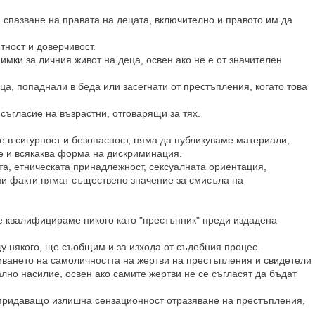
 спазване на правата на децата, включително и правото им да
тност и доверчивост.
мки за личния живот на деца, освен ако не е от значителен
ца, попаднали в беда или засегнати от престъпления, когато това
съгласие на възрастни, отговарящи за тях.
е в сигурност и безопасност, няма да публикуваме материали,
 и всякаква форма на дискриминация.
та, етническата принадлежност, сексуалната ориентация,
ези факти нямат съществено значение за смисъла на
е квалифицираме никого като "престъпник" преди издадена
у някого, ще съобщим и за изхода от съдебния процес.
иването на самоличността на жертви на престъпления и свидетели
ално насилие, освен ако самите жертви не се съгласят да бъдат
 придаващо излишна сензационност отразяване на престъпления,