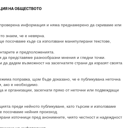
АЦИЯ НА ОБЩЕСТВОТО
и проверена информация и няма преднамерено да скриваме или
то знаем, че е невярна.
ще посочваме къде са използвани манипулирани текстове,
ентарите и предположенията.
м да представяме разнообразни мнения и гледни точки.
м да дадем възможност на засегнатите страни да изразят своята
ежима поправка, щом бъде доказано, че е публикувана неточна
, ако е необходимо.
ца и организации, засегнати пряко от неточни или подвеждащи
ията преди нейното публикуване, като търсим и използваме
ще посочваме нейния произход.
рани източници пред анонимните, чиято честност и надеждност