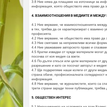
3.8 Ние няма да плащаме на източници за инф
информация, която обществото има право да зн
4. ВЗАИМООТНОШЕНИЯ В МЕДИИТЕ И МЕЖДУ
4.1 Ние вярваме, че взаимоотношенията межд
в тях, трябва да се характеризират с взаимно 
професията.
4.2 Ние вярваме, че обществото има право да 
4.3 Ние смятаме за неприемливи всички форми
4.4 Ние уважаваме авторското право и спазва
4.5 Кратки извадки от чужди материали могат д
посочва от коя медия са взети.
4.6 По-дълги откъси или цели материали от др
разрешение и като се посочат авторът и медия
4.7 Ще подкрепяме наши колеги от други медии
страна обаче, професионалната солидарност н
информация.
4.8 Ние вярваме, че журналистите, които са спа
трети страни заради техни публикации, трябва 
5. ОБЩЕСТВЕН ИНТЕРЕС
5.1 Нарушаването на условията на този Кодекс