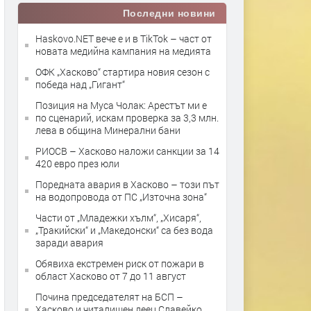
Последни новини
Haskovo.NET вече е и в TikTok – част от
новата медийна кампания на медията
ОФК „Хасково“ стартира новия сезон с
победа над „Гигант“
Позиция на Муса Чолак: Арестът ми е
по сценарий, искам проверка за 3,3 млн.
лева в община Минерални бани
РИОСВ – Хасково наложи санкции за 14
420 евро през юли
Поредната авария в Хасково – този път
на водопровода от ПС „Източна зона“
Части от „Младежки хълм“, „Хисаря“,
„Тракийски“ и „Македонски“ са без вода
заради авария
Обявиха екстремен риск от пожари в
област Хасково от 7 до 11 август
Почина председателят на БСП –
Хасково и читалищен деец Славейко