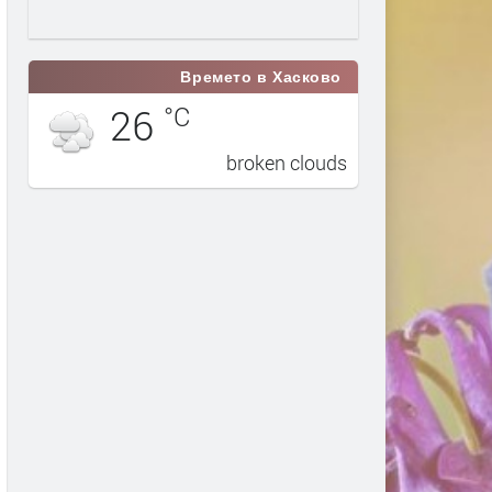
Времето в Хасково
26
°C
broken clouds