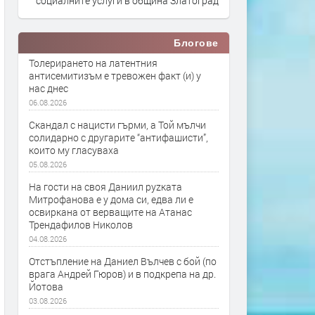
социалните услуги в община Златоград
Блогове
Толерирането на латентния
антисемитизъм е тревожен факт (и) у
нас днес
06.08.2026
Скандал с нацисти гърми, а Той мълчи
солидарно с другарите “антифашисти”,
които му гласуваха
05.08.2026
На гости на своя Даниил руzката
Митрофанова е у дома си, едва ли е
освиркана от верващите на Атанас
Трендафилов Николов
04.08.2026
Отстъпление на Даниел Вълчев с бой (по
врага Андрей Гюров) и в подкрепа на др.
Йотова
03.08.2026