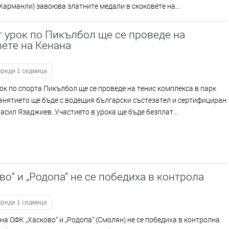
(Харманли) завоюва златните медали в скоковете на...
 урок по Пикълбол ще се проведе на
ете на Кенана
преди 1 седмица
ок по спорта Пикълбол ще се проведе на тенис комплекса в парк
анятието ще бъде с водещия български състезател и сертифициран
асил Язаджиев. Участието в урока ще бъде безплат...
во“ и „Родопа“ не се победиха в контрола
преди 1 седмица
на ОФК „Хасково“ и „Родопа“ (Смолян) не се победиха в контролна