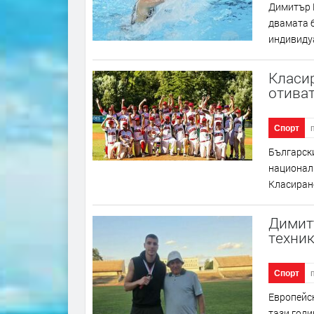
Димитър 
двамата б
индивидуа
Класир
отиват
Спорт
Български
националн
Класиране
Димит
техни
Спорт
Европейск
тази год