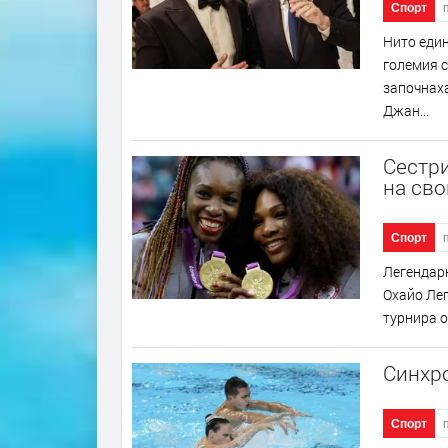
Спорт
Нито един
големия 
започнаха
Джан...
Сестри
на сво
Спорт
Легендарн
Охайо Лег
турнира о
Синхро
Спорт