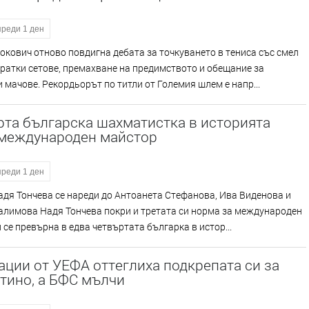
преди 1 ден
кович отново повдигна дебата за точкуването в тениса със смел
кратки сетове, премахване на предимството и обещание за
 мачове. Рекордьорът по титли от Големия шлем е напр...
рта българска шахматистка в историята
 международен майстор
преди 1 ден
Надя Тончева се нареди до Антоанета Стефанова, Ива Виденова и
алимова Надя Тончева покри и третата си норма за международен
 се превърна в едва четвъртата българка в истор...
ции от УЕФА оттеглиха подкрепата си за
тино, а БФС мълчи