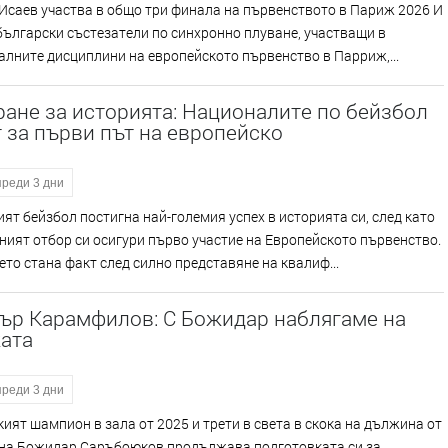
Исаев участва в общо три финала на първенството в Париж 2026 И
ългарски състезатели по синхронно плуване, участващи в
лните дисциплини на европейското първенство в Парриж,...
ане за историята: Националите по бейзбол
 за първи път на европейско
преди 3 дни
ят бейзбол постигна най-големия успех в историята си, след като
ият отбор си осигури първо участие на Европейското първенство.
то стана факт след силно представяне на квалиф...
ър Карамфилов: С Божидар наблягаме на
ката
преди 3 дни
ият шампион в зала от 2025 и трети в света в скока на дължина от
ина Божидар Саръбоюков продължава подготовката си за