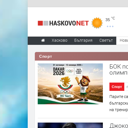
°C
35
Хасково
България
Светът
Нов
Спорт
БОК по
олимп
Спорт
Парите са
български
на тренир
Джоко