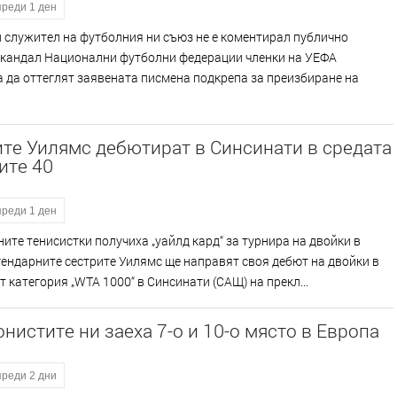
преди 1 ден
 служител на футболния ни съюз не е коментирал публично
скандал Национални футболни федерации членки на УЕФА
 да оттеглят заявената писмена подкрепа за преизбиране на
те Уилямс дебютират в Синсинати в средата
ите 40
преди 1 ден
ите тенисистки получиха „уайлд кард“ за турнира на двойки в
ендарните сестрите Уилямс ще направят своя дебют на двойки в
т категория „WTA 1000“ в Синсинати (САЩ) на прекл...
нистите ни заеха 7-о и 10-о място в Европа
преди 2 дни