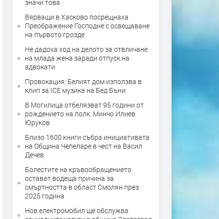
значи това
Вярващи в Хасково посрещнаха
Преображение Господне с освещаване
на първото грозде
Не дадоха ход на делото за отвличане
на млада жена заради отпуск на
адвокати
Провокация: Белият дом използва в
клип за ICE музика на Бед Бъни
В Могилица отбелязват 95 години от
рождението на полк. Минчо Илиев
Юруков
Близо 1600 книги събра инициативата
на Община Чепеларе в чест на Васил
Дечев
Болестите на кръвообращението
остават водеща причина за
смъртността в област Смолян през
2025 година
Нов електромобил ще обслужва