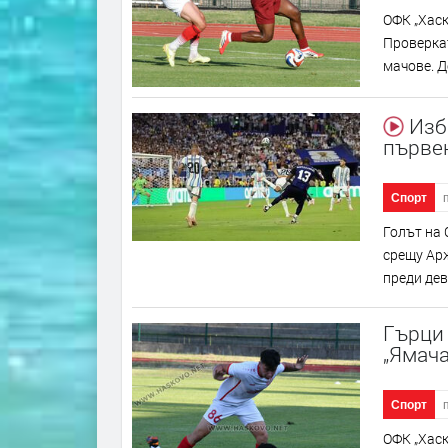
ОФК „Хаск
Проверкат
мачове. Д
Избр
първе
Спорт
Голът на 
срещу Ар
преди дев
Гърци 
„Ямача
Спорт
ОФК „Хаск