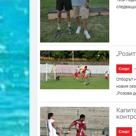
следващот
„Розит
Спорт
Отборът н
новия сез
„Розова д
Капита
контро
Спорт