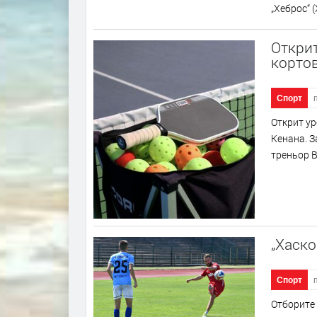
„Хеброс“ 
Открит
кортов
Спорт
Открит ур
Кенана. З
треньор В
„Хаско
Спорт
Отборите 