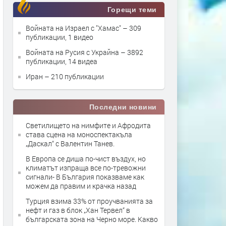
Горещи теми
Войната на Израел с "Хамас"
– 309
публикации, 1 видео
Войната на Русия с Украйна
– 3892
публикации, 14 видеа
Иран
– 210 публикации
Последни новини
Светилището на нимфите и Афродита
става сцена на моноспектакъла
„Даскал“ с Валентин Танев.
В Европа се диша по-чист въздух, но
климатът изпраща все по-тревожни
сигнали- В България показваме как
можем да правим и крачка назад
Турция взима 33% от проучванията за
нефт и газ в блок „Хан Тервел“ в
българската зона на Черно море. Какво