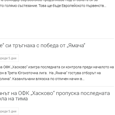
о голямо състезание. Това ще бъде Европейското първенств...
е“ си тръгнаха с победа от „Ямача“
преди 5 дни
а ОФК „Хасково“ изигра последната си контрола преди началото на
он в Трета Югоизточна лига. На „Ямача“ гостува отборът на
олина“. Казанлъчани влязоха по отличен начин в...
нът на ОФК „Хасково“ пропуска последната
ла на тима
преди 5 дни