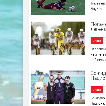
Тимът на
Двубоят за
Погача
леген
Спорт
Словенски
към петат
най-велик
Божид
Нацио
Спорт
Божидар С
Националн