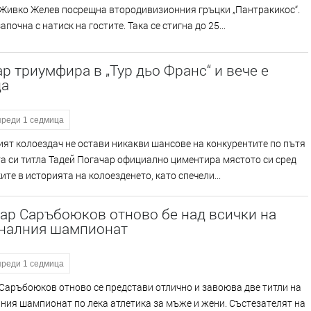
 Живко Желев посрещна втородивизионния гръцки „Пантракикос“.
почна с натиск на гостите. Така се стигна до 25...
р триумфира в „Тур дьо Франс“ и вече е
да
преди 1 седмица
ят колоездач не остави никакви шансове на конкурентите по пътя
а си титла Тадей Погачар официално циментира мястото си сред
ите в историята на колоезденето, като спечели...
ар Саръбоюков отново бе над всички на
налния шампионат
преди 1 седмица
аръбоюков отново се представи отлично и завоюва две титли на
ия шампионат по лека атлетика за мъже и жени. Състезателят на