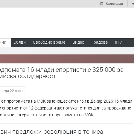
Календар
ини
Обяви
Свободно време
Видео
Градове
eTV
дпомага 16 млади спортисти с $25 000 за
ийска солидарност
преди 22 часа
 от програмата на МОК за юношеските игри в Дакар 2026 16 млади
 спортисти от 12 федерации ще получат стипендии за провеждане
овъчни лагери като част от програмата на МОК...
вич предложи революция в тениса