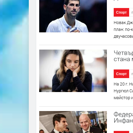
Спорт
Новак Джо
план: по-
двучасови
Четвъ
стана
Спорт
На 20 г. 
Нургюл С
майстор и
Федера
Инфан