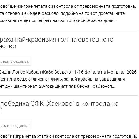
ово“ ще изиграе петата си контрола от предсезонната подготовка.
а отново ще бъде в Хасково, подобно на три от досегашните
омакините ще посрещнат на своя стадион „Розова доли...
аха най-красивия гол на световното
нство
преди 1 седмица
Сидни Лопес Кабрал (Кабо Верде) от 1/16-финала на Мондиал 2026
жентина беше отличен от ФИФА за най-красив на завършилия
ет дни шампионат. 23-годишният ляв бек на Трабзонсп...
победиха ОФК „Хасково“ в контрола на
“
преди 1 седмица
ово“ изигра четвъртата си контрола от предсезонната подготовка.