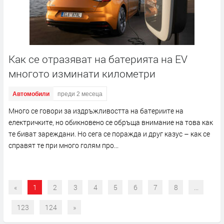
Как се отразяват на батерията на EV
многото изминати километри
Автомобили
преди 2 месеца
Много се говори за издръжливостта на батериите на
електричките, но обикновено се обръща внимание на това как
те биват зареждани. Но сега се поражда и друг казус – как се
справят те при много голям про...
«
1
2
3
4
5
6
7
8
...
123
124
»