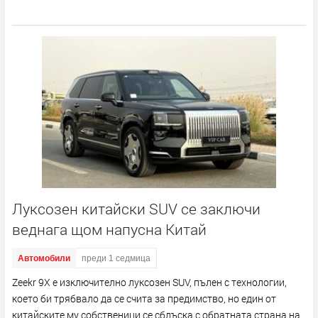
Луксозен китайски SUV се заключи
веднага щом напусна Китай
Автомобили
преди 1 седмица
Zeekr 9X е изключително луксозен SUV, пълен с технологии,
което би трябвало да се счита за предимство, но един от
китайските му собственици се сблъска с обратната страна на