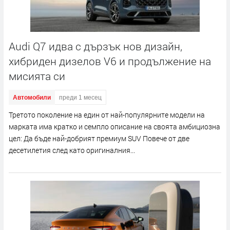
Audi Q7 идва с дързък нов дизайн,
хибриден дизелов V6 и продължение на
мисията си
Автомобили
преди 1 месец
Третото поколение на един от най-популярните модели на
марката има кратко и семпло описание на своята амбициозна
цел: Да бъде най-добрият премиум SUV Повече от две
десетилетия след като оригиналния...