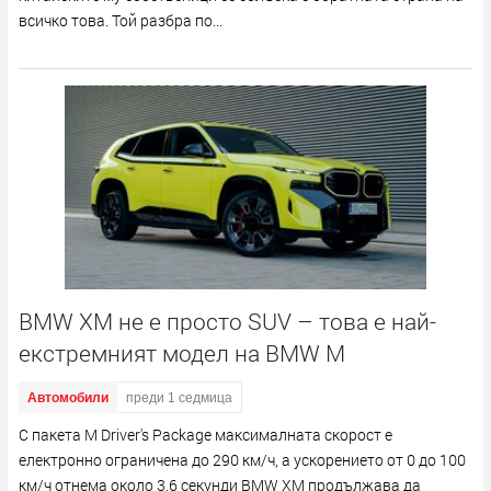
всичко това. Той разбра по...
BMW XM не е просто SUV – това е най-
екстремният модел на BMW M
Автомобили
преди 1 седмица
С пакета M Driver's Package максималната скорост е
електронно ограничена до 290 км/ч, а ускорението от 0 до 100
км/ч отнема около 3,6 секунди BMW XM продължава да