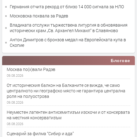
Германия отчита рекорд от близо 14 000 сигнала за НЛО
Московска похвала за Радев
Владиката отслужи тържествена литургия в обновявания
исторически храм „Св. Архангел Михаил“ в Славяново
Антон Димитров с бронзов медал на Европейската купа в
Скопие
Блогове
Москва по(х)вали Радэв
09.08.2026
От историческия балкон на Балканите се вижда, че само
централното ни географско място не гарантира централна
роля на полуострова
09.08.2026
Неуместен латентен антисемитизъм изскочи и от консервата
на местния консерватизъм
08.08.2026
Сценарий за филма “Сибир и ада”