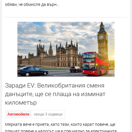
обяви, че обмисля да върн...
Заради EV: Великобритания сменя
данъците, ще се плаща на изминат
километър
Автомобили
преди 3 седмици
Мярката вече е приета, като тези, които карат повече, ще
плащат повече и налогът ще е специално за електричките,