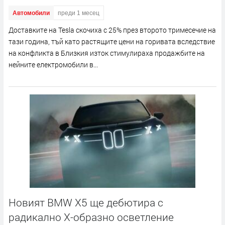
Автомобили
преди 1 месец
Доставките на Tesla скочиха с 25% през второто тримесечие на
тази година, тъй като растящите цени на горивата вследствие
на конфликта в Близкия изток стимулираха продажбите на
нейните електромобили в...
Новият BMW X5 ще дебютира с
радикално X-образно осветление