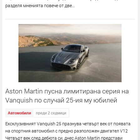
разделя мненията повече от две...
Aston Martin пусна лимитирана серия на
Vanquish по случай 25-ия му юбилей
Автомобили
преди 2 седмици
Ексклузивният Vanquish 25 празнува четвърт век от появата
на спортния автомобил с предно разположен двигател V12
Четвърт век след дебюта си, днес Aston Martin представи