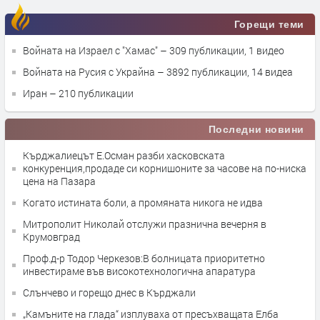
Горещи теми
Войната на Израел с "Хамас"
– 309 публикации, 1 видео
Войната на Русия с Украйна
– 3892 публикации, 14 видеа
Иран
– 210 публикации
Последни новини
Кърджалиецът Е.Осман разби хасковската
конкуренция,продаде си корнишоните за часове на по-ниска
цена на Пазара
Когато истината боли, а промяната никога не идва
Митрополит Николай отслужи празнична вечерня в
Крумовград
Проф.д-р Тодор Черкезов:В болницата приоритетно
инвестираме във високотехнологична апаратура
Слънчево и горещо днес в Кърджали
„Камъните на глада“ изплуваха от пресъхващата Елба