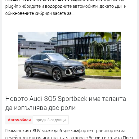
plug-in хибридите и водородните автомобили, докато ДВГ и
обикновените хибриди засега за...
Новото Audi SQ5 Sportback има таланта
да изпълнява две роли
Автомобили
преди 3 седмици
Германският SUV може да бъде комфортен транспортер за
семейството и хулиган на пътя за хора с бензин в кръвта През