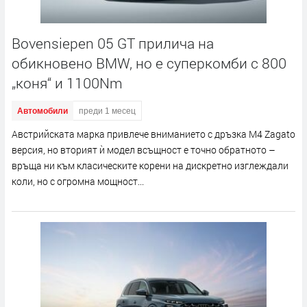
Bovensiepen 05 GT прилича на
обикновено BMW, но е суперкомби с 800
„коня“ и 1100Nm
Автомобили
преди 1 месец
Австрийската марка привлече вниманието с дръзка M4 Zagato
версия, но вторият ѝ модел всъщност е точно обратното –
връща ни към класическите корени на дискретно изглеждали
коли, но с огромна мощност...