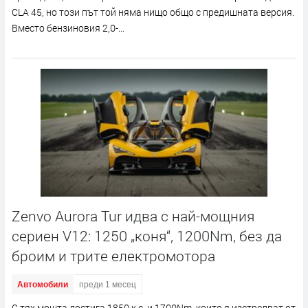
CLA 45, но този път той няма нищо общо с предишната версия.
Вместо бензиновия 2,0-...
Zenvo Aurora Tur идва с най-мощния
сериен V12: 1250 „коня“, 1200Nm, без да
броим и трите електромотора
Автомобили
преди 1 месец
С тях мощта достига 1850 к.с. и 1700Nm, които я изстрелват от