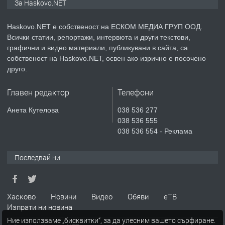
За Haskovo.NET
ОБОРУДВАН ТРИСТАЕН
АПАРТАМЕНТ В ЦЕНТЪРА НА ГР.
ХАСКОВО
Haskovo.NET е собственост на ЕСКОМ МЕДИА ГРУП ООД.
Всички статии, репортажи, интервюта и други текстови,
преди 5 дни
графични и видео материали, публикувани в сайта, са
собственост на Haskovo.NET, освен ако изрично е посочено
ПРЕДЛАГА
Давам гараж под наем
друго.
Главен редактор
Телефони
преди 5 дни
Анета Кутелова
038 536 277
038 536 555
ПРЕДЛАГА
№4120 Магазин/Офис под наем в кв.
038 536 554 - Реклама
Любен Каравелов, Хасково-близо до
градската градина!
Последвай ни
преди 5 дни
ПРЕДЛАГА
Хасково
Новини
Видео
Обяви
еТВ
Къртене на бани,кухни,стени, бетон,
Изпрати ни новина
панел ...!
Ние използваме „бисквитки“, за да улесним вашето сърфиране.