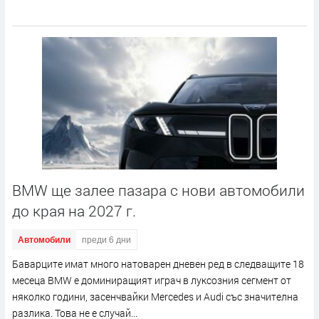
BMW ще залее пазара с нови автомобили
до края на 2027 г.
Автомобили
преди 6 дни
Баварците имат много натоварен дневен ред в следващите 18
месеца BMW е доминиращият играч в луксозния сегмент от
няколко години, засенчвайки Mercedes и Audi със значителна
разлика. Това не е случай...