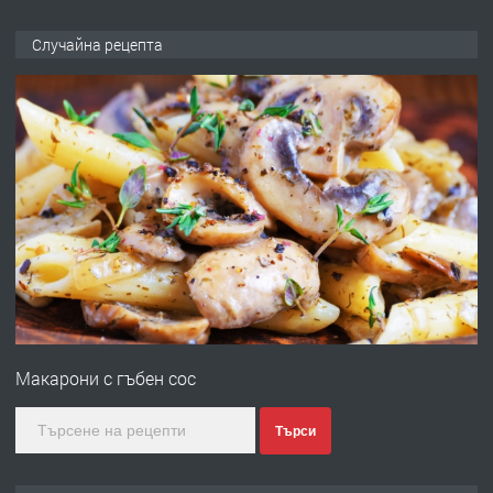
ПРЕДЛАГА
Под НАЕМ двустаен Орфей
Случайна рецепта
преди 3 дни
ПРЕДЛАГА
Нов апартамент на ул. Липа до
Езикова гимназия
преди 3 дни
ПРЕДЛАГА
🔑 ОБЗАВЕДЕНА ГАРСОНИЕРА ПОД
НАЕМ В КВ. „ОРФЕЙ“ – ДО
Макарони с гъбен сос
КОМПЛЕКС „ВЕСПРЕМ“, ГР. ХАСКОВО
преди 4 дни
Търси
ПРЕДЛАГА
НАПЪЛНО ОБЗАВЕДЕН И