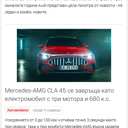
миналата година Audi представи цяла палитра от новости - A6
седан и комби, новите...
Mercedes-AMG CLA 45 се завръща като
електромобил с три мотора и 680 к.с.
Автомобили
преди 4 седмици
Ускорението от 0 до 100 км/ч отнема точно 3 секунди както
при седана, така и при комбито Mercedes-AMG върна модела