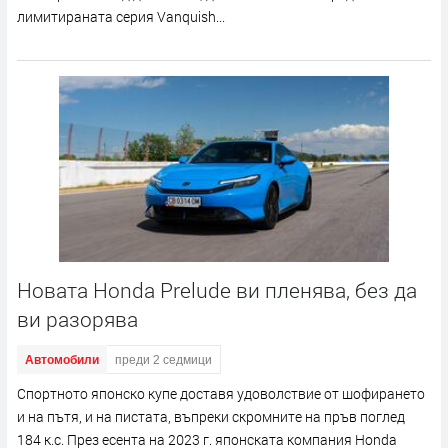
лимитираната серия Vanquish...
Новата Honda Prelude ви пленява, без да
ви разорява
Автомобили
преди 2 седмици
Спортното японско купе доставя удоволствие от шофирането
и на пътя, и на пистата, въпреки скромните на пръв поглед
184 к.с. През есента на 2023 г. японската компания Honda