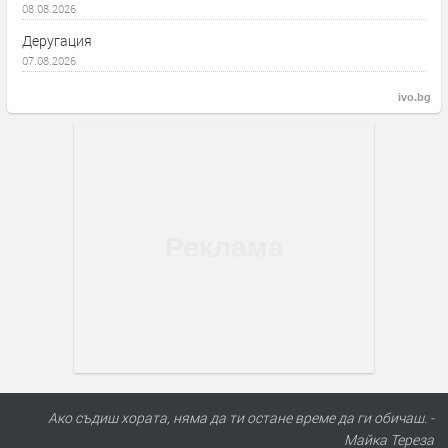
08.08.2026
Деругация
07.08.2026
ivo.bg
Ако съдиш хората, няма да ти остане време да ги обичаш. -
Майка Тереза