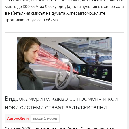
място до 300 км/ч за 9 секунди. Да, това чудовище е хиперкола
в най-пълния смисъл на думата Хиперавтомобилите
продължават да са любима...
Видеокамерите: какво се променя и кои
нови системи стават задължителни
Автомобили
преди 1 месец
От 7 юли 2026 г. новите разпоредби на ЕС ще повлияят на