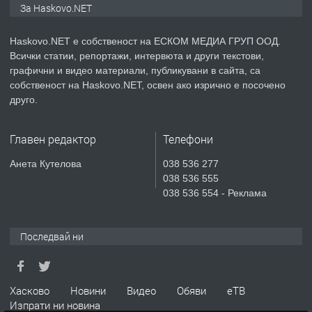
За Haskovo.NET
Хисаря до ток, вода,канализация,
асфалт 0889 537 426
Haskovo.NET е собственост на ЕСКОМ МЕДИА ГРУП ООД.
Всички статии, репортажи, интервюта и други текстови,
преди 3 дни
графични и видео материали, публикувани в сайта, са
собственост на Haskovo.NET, освен ако изрично е посочено
ПРЕДЛАГА
СГЛОБЯВАНЕ НА МЕБЕЛИ.
друго.
Главен редактор
Телефони
преди 3 дни
Анета Кутелова
038 536 277
038 536 555
ПРЕДЛАГА
№4119 Едностаен обзаведен
038 536 554 - Реклама
апартамент под наем в кв.
Училищни, гр. Хасково.
Последвай ни
преди 3 дни
ПРЕДЛАГА
Под НАЕМ двустаен Орфей
Хасково
Новини
Видео
Обяви
еТВ
Изпрати ни новина