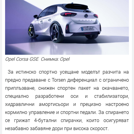
Opel Corsa GSE Снимка: Opel
За истинско спортно усещане моделът разчита на
предно предаване с Torsen диференциал с ограничено
приплъзване, снижен спортен пакет на окачването,
специално разработени оси и стабилизатори,
хидравлични амортисьори и прецизно настроено
кормилно управление и спортни педали. За спирането
се грижат 4-бутални спирачки, които осигуряват
незабавно забавяне дори при висока скорост.