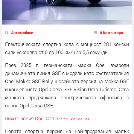
Автомобили
0 Коментара
Електрическата спортна кола с мощност 281 конски
сили ускорява от 0 до 100 км/ч за 5,5 секунди
През 2025 г. германската марка Opel възроди
динамичната линия GSE с модели като състезателния
Opel Mokka GSE Rally, шосейната версия на Mokka GSE
и концепцията Opel Corsa GSE Vision Gran Turismo. Сега
марката продължава електрическата офанзива с
новия Opel Corsa GSE.
Вижте новия Opel Corsa GSE >> >> >>
Новата спортна версия на най-продавания малък