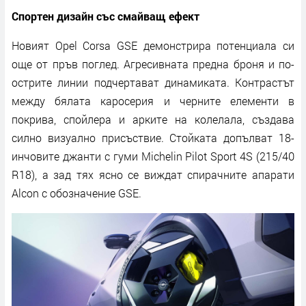
Спортен дизайн със смайващ ефект
Новият Opel Corsa GSE демонстрира потенциала си
още от пръв поглед. Агресивната предна броня и по-
острите линии подчертават динамиката. Контрастът
между бялата каросерия и черните елементи в
покрива, спойлера и арките на колелала, създава
силно визуално присъствие. Стойката допълват 18-
инчовите джанти с гуми Michelin Pilot Sport 4S (215/40
R18), а зад тях ясно се виждат спирачните апарати
Alcon с обозначение GSE.