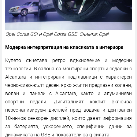
Opel Corsa GSi и Opel Corsa GSE Снимка: Opel
Модерна интерпретация на класиката в интериора
Купето съчетава ретро вдъхновение и модерни
технологии. В салона са монтирани спортни седалки с
Alcantara и интегрирани подглавници с характерен
черно-сиво-жълт десен, ярко жълти предпазни колани,
волан и панели с Alcantara, както и алуминиеви
спортни педали. Дигиталният кокпит включва
персонализируем дисплей пред водача и централен
10-инчов сензорен дисплей, които дават информация
за батерията, ускорението, специфични данни за
динамиката на GSE и показатели за g-силата.