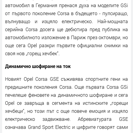
автомобил в Германия пренася духа на моделите GSi
от първото поколение Corsa в бъдещето - пулсиращо,
вълнуващо и изцяло електрическо. Най-мощната
серийна Corsa досега ще дебютира пред публика на
автомобилното изложение в Париж през октомври, но
още сега Opel разкри първите официални снимки на
своя нов „горещ хечбек“.
Динамично шофиране на ток
Новият Opel Corsa GSE съживява спортните гени на
предишните поколения Corsa. Още първата Corsa GSi
печелеше феновете на динамичното шофиране и сега
Opel се завръща в сегмента на истинските „горещи
хечбеци“, но този път с още повече емоция и изцяло
електрическо задвижване. Абревиатурата GSE
означава Grand Sport Electric и цифрите говорят сами