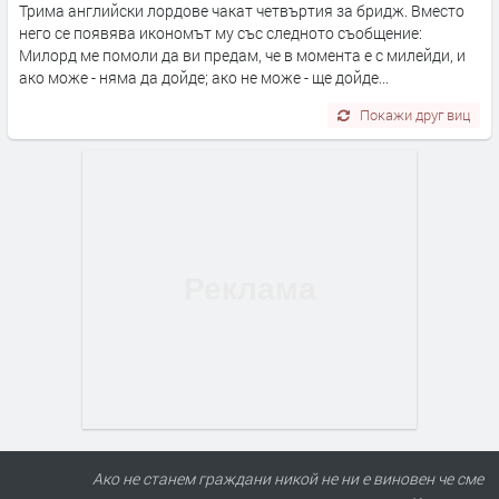
Трима английски лордове чакат четвъртия за бридж. Вместо
него се появява икономът му със следното съобщение:
Милорд ме помоли да ви предам, че в момента е с милейди, и
ако може - няма да дойде; ако не може - ще дойде...
Покажи друг виц
Ако не станем граждани никой не ни е виновен че сме