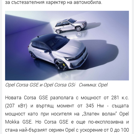
за състезателния харектер на автомобила.
Opel Corsa GSE и Opel Corsa GSi Снимка: Opel
Новата Corsa GSE разполага с мощност от 281 к.с.
(207 кВт) и въртящ момент от 345 Нм - същата
мощност като при носителя на „Златен волан“ Opel
Mokka GSE. Но Corsa GSE е още по-експлозивна и
стана най-бързият сериен Opel с ускорение от 0 до 100