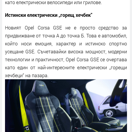
като електрически велосипеди или грилове.
Истински електрически „горещ хечбек"
Новият Opel Corsa GSE не е просто средство за
придвижване от точка А до точка Б. Това е автомобил,
който носи емоция, характер и истинско спортно
усещане GSE. Съчетавайки висока мощност, модерни
технологии и практичност, Opel Corsa GSE се очертава
като един от най-интересните електрически „горещи
хечбеци“ на пазара.