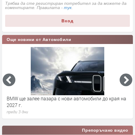
Трябва да сте регистриран потребител за да можете да
коментирате. Правилата -
тук
.
Вход
Още новини от Автомобили
BMW ще залее пазара с нови автомобили до края на
Л
2027 г.
н
преди 3 дни
п
Препоръчано видео