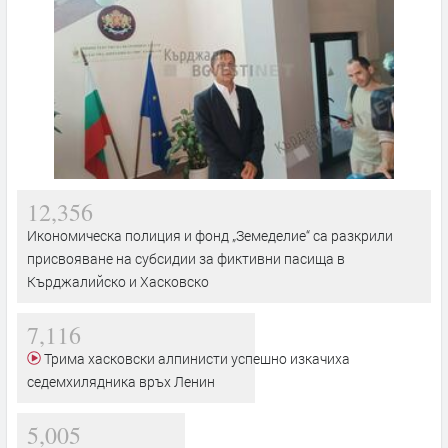
12,356
Икономическа полиция и фонд „Земеделие“ са разкрили
присвояване на субсидии за фиктивни пасища в
Кърджалийско и Хасковско
7,116
Трима хасковски алпинисти успешно изкачиха
седемхилядника връх Ленин
5,005