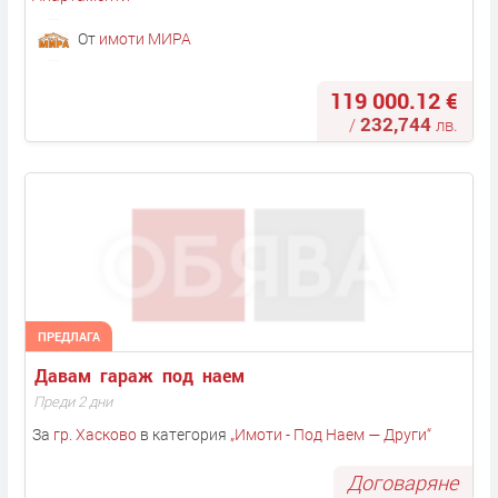
От
имоти МИРА
119 000.12 €
232,744
/
лв.
ПРЕДЛАГА
Давам  гараж  под  наем 
Преди 2 дни
За
гр. Хасково
в категория
„
Имоти - Под Наем — Други
“
Договаряне