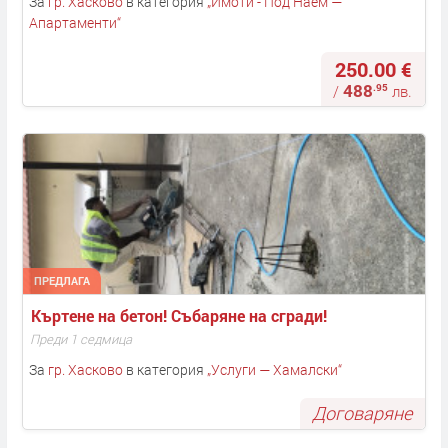
За
гр. Хасково
в категория
„
Имоти - Под Наем —
Апартаменти
“
250.00 €
488
.95
/
лв.
ПРЕДЛАГА
Къртене на бетон! Събаряне на сгради! 
Преди 1 седмица
За
гр. Хасково
в категория
„
Услуги — Хамалски
“
Договаряне