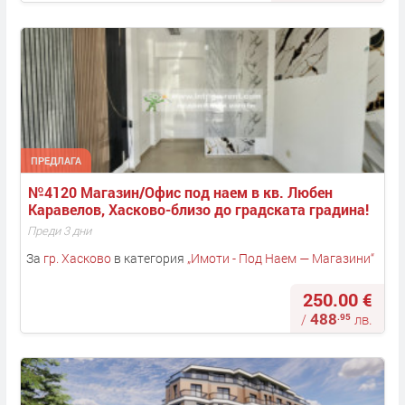
ПРЕДЛАГА
№4120 Магазин/Офис под наем в кв. Любен 
Каравелов, Хасково-близо до градската градина!
Преди 3 дни
За
гр. Хасково
в категория
„
Имоти - Под Наем — Магазини
“
250.00 €
488
.95
/
лв.