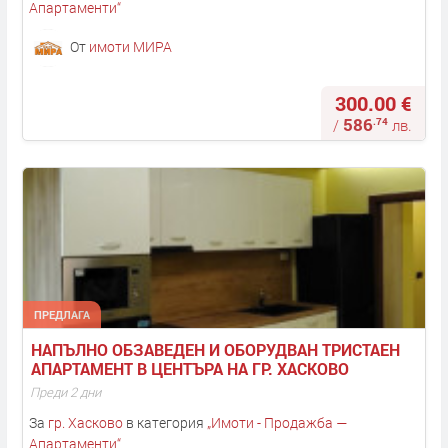
Апартаменти
“
От
имоти МИРА
300.00 €
586
.74
/
лв.
ПРЕДЛАГА
НАПЪЛНО ОБЗАВЕДЕН И ОБОРУДВАН ТРИСТАЕН 
АПАРТАМЕНТ В ЦЕНТЪРА НА ГР. ХАСКОВО
Преди 2 дни
За
гр. Хасково
в категория
„
Имоти - Продажба —
Апартаменти
“