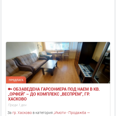
ПРЕДЛАГА
🔑 ОБЗАВЕДЕНА ГАРСОНИЕРА ПОД НАЕМ В КВ. 
„ОРФЕЙ“ – ДО КОМПЛЕКС „ВЕСПРЕМ“, ГР. 
ХАСКОВО
Преди 1 ден
За
гр. Хасково
в категория
„
Имоти - Продажба —