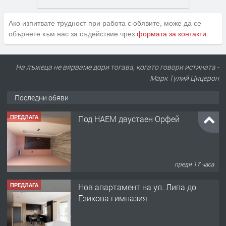
Ако изпитвате трудност при работа с обявите, може да се
обърнете към нас за съдействие чрез
формата за контакти
.
ПРЕДЛАГА
Под НАЕМ двустаен Орфей
На лъжеца не вярваме дори тогава, когато говори истината -
Марк Тулий Цицерон
преди 17 часа
Последни обяви
ПРЕДЛАГА
Нов апартамент на ул. Липа до
Езикова гимназия
преди 17 часа
ПРЕДЛАГА
🔑 ОБЗАВЕДЕНА ГАРСОНИЕРА ПОД
НАЕМ В КВ. „ОРФЕЙ“ – ДО
КОМПЛЕКС „ВЕСПРЕМ“, ГР. ХАСКОВО