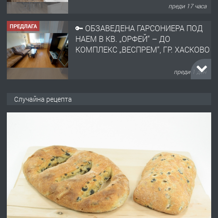
преди 1 ден
ПРЕДЛАГА
НАПЪЛНО ОБЗАВЕДЕН И
ОБОРУДВАН ТРИСТАЕН
АПАРТАМЕНТ В ЦЕНТЪРА НА ГР.
ХАСКОВО
преди 2 дни
ПРЕДЛАГА
Давам гараж под наем
Случайна рецепта
преди 2 дни
ПРЕДЛАГА
№4120 Магазин/Офис под наем в кв.
Любен Каравелов, Хасково-близо до
градската градина!
преди 3 дни