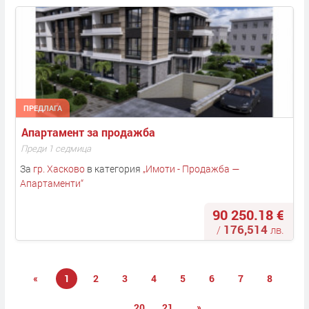
ПРЕДЛАГА
Апартамент за продажба
Преди 1 седмица
За
гр. Хасково
в категория
„
Имоти - Продажба —
Апартаменти
“
90 250.18 €
176,514
/
лв.
«
1
2
3
4
5
6
7
8
...
20
21
»