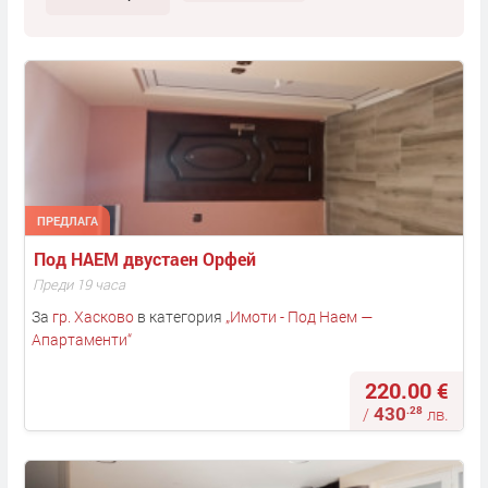
ПРЕДЛАГА
Под НАЕМ двустаен Орфей
Преди 19 часа
За
гр. Хасково
в категория
„
Имоти - Под Наем —
Апартаменти
“
220.00 €
430
.28
/
лв.