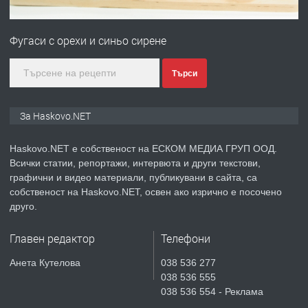
ПРЕДЛАГА
ПРОСТОРЕН ТРИСТАЕН
АПАРТАМЕНТ В НОВА СГРАДА КВ.
Фугаси с орехи и синьо сирене
КУБА
преди 3 дни
Търси
ПРЕДЛАГА
Продавам парцел в гр. Хасково кв.
За Haskovo.NET
Хисаря до ток, вода,канализация,
асфалт 0889 537 426
Haskovo.NET е собственост на ЕСКОМ МЕДИА ГРУП ООД.
Всички статии, репортажи, интервюта и други текстови,
преди 3 дни
графични и видео материали, публикувани в сайта, са
собственост на Haskovo.NET, освен ако изрично е посочено
ПРЕДЛАГА
СГЛОБЯВАНЕ НА МЕБЕЛИ.
друго.
Главен редактор
Телефони
преди 3 дни
Анета Кутелова
038 536 277
038 536 555
ПРЕДЛАГА
№4119 Едностаен обзаведен
038 536 554 - Реклама
апартамент под наем в кв.