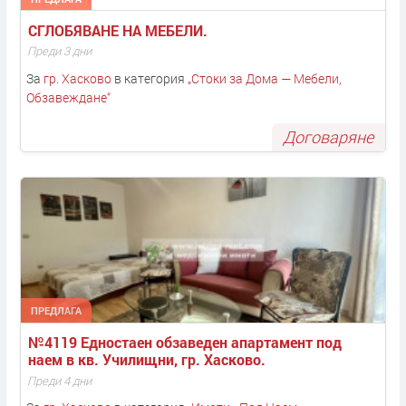
СГЛОБЯВАНЕ НА МЕБЕЛИ. 
Преди 3 дни
За
гр. Хасково
в категория
„
Стоки за Дома — Мебели,
Обзавеждане
“
Договаряне
ПРЕДЛАГА
№4119 Едностаен обзаведен апартамент под 
наем в кв. Училищни, гр. Хасково.
Преди 4 дни