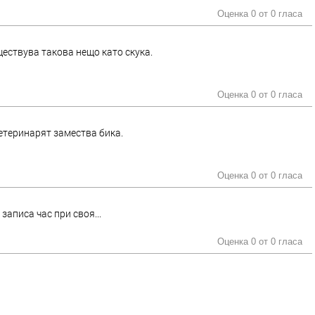
Оценка 0 от
0 гласа
ществува такова нещо като скука.
Оценка 0 от
0 гласа
етеринарят замества бика.
Оценка 0 от
0 гласа
записа час при своя...
Оценка 0 от
0 гласа