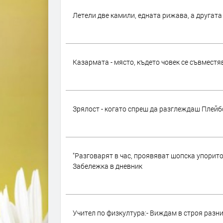
Летели две камили, едната рижава, а другата
Казармата - място, където човек се съвместя
Зрялост - когато спреш да разглеждаш Плейб
"Разговарят в час, проявяват шопска упорито
Забележка в дневник
Учител по физкултура:- Виждам в строя разни