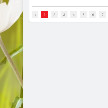
«
1
2
3
4
5
6
7