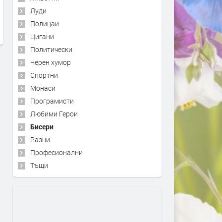
Луди
Полицаи
Цигани
Политически
Черен хумор
Спортни
Монаси
Програмисти
Любими Герои
Бисери
Разни
Професионални
Тъщи