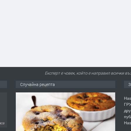
Експерт е човек, който е направил всички в
Случайна рецепта
З
Has
ГРУ
дру
пуб
Has
аса