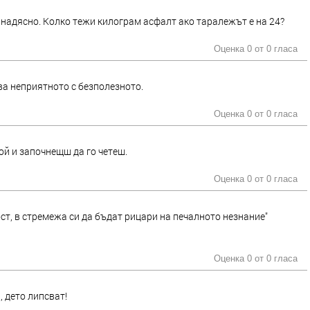
 надясно. Колко тежи килограм асфалт ако таралежът е на 24?
Оценка 0 от
0 гласа
ва неприятното с безполезното.
Оценка 0 от
0 гласа
ой и започнещш да го четеш.
Оценка 0 от
0 гласа
ст, в стремежа си да бъдат рицари на печалното незнание"
Оценка 0 от
0 гласа
, дето липсват!