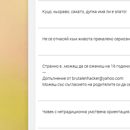
Куцо, кьораво, сакато, дупка има ли е злато!
Не се отнасяй към живота прекалено сериозно
Странно е...можеш да се ожениш на 16 години,
---
Допълнение от brutalenhacker@yahoo.com:
Можеш със съгласието на родителите си да се 
Човек с нетрадиционна умствена ориентация