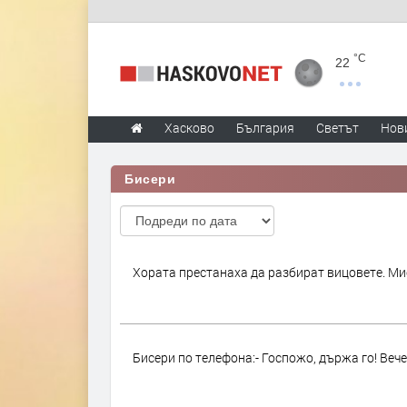
°C
22
Хасково
България
Светът
Нов
Бисери
Хората престанаха да разбират вицовете. Мис
Бисери по телефона:- Госпожо, държа го! Вече 