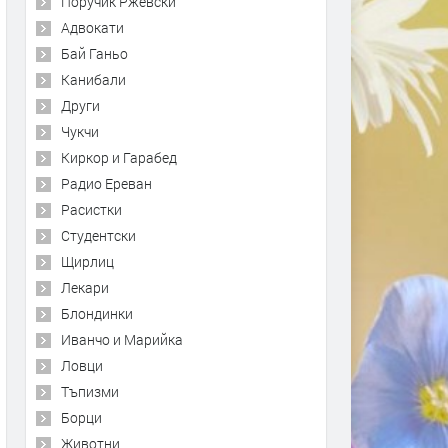
Поручик Ржевски
Адвокати
Бай Ганьо
Канибали
Други
Чукчи
Киркор и Гарабед
Радио Ереван
Расистки
Студентски
Щирлиц
Лекари
Блондинки
Иванчо и Марийка
Ловци
Тъпизми
Борци
Животни