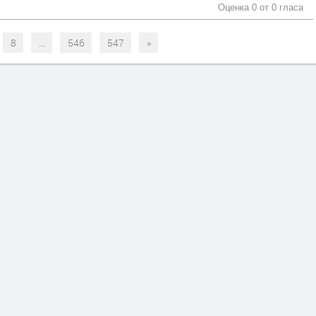
Оценка 0 от
0 гласа
8
...
546
547
»