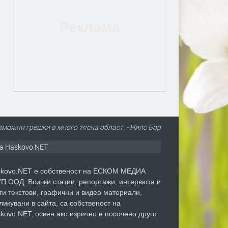
ъзможни грешки в много тясна област. - Нилс Бор
а Haskovo.NET
kovo.NET е собственост на ЕСКОМ МЕДИА
П ООД. Всички статии, репортажи, интервюта и
ги текстови, графични и видео материали,
ликувани в сайта, са собственост на
kovo.NET, освен ако изрично е посочено друго.