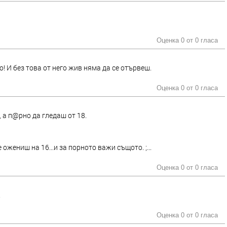
Оценка 0 от
0 гласа
! И без това от него жив няма да се отървеш.
Оценка 0 от
0 гласа
 а п@рно да гледаш от 18.
ожениш на 16...и за порното важи същото. ;...
Оценка 0 от
0 гласа
.
Оценка 0 от
0 гласа