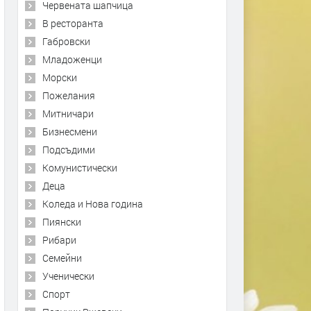
Червената шапчица
В ресторанта
Габровски
Младоженци
Морски
Пожелания
Митничари
Бизнесмени
Подсъдими
Комунистически
Деца
Коледа и Нова година
Пиянски
Рибари
Семейни
Ученически
Спорт