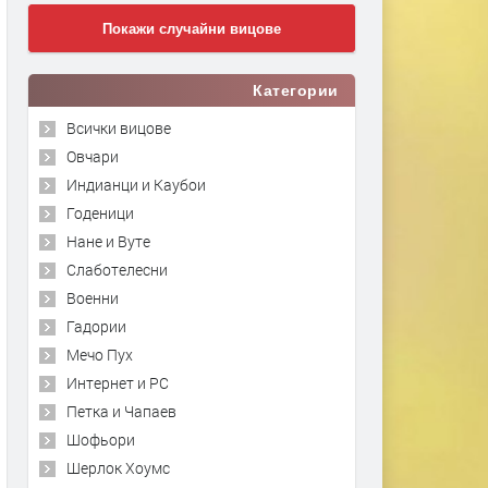
Покажи случайни вицове
Категории
Всички вицове
Овчари
Индианци и Каубои
Годеници
Нане и Вуте
Слаботелесни
Военни
Гадории
Мечо Пух
Интернет и PC
Петка и Чапаев
Шофьори
Шерлок Хоумс