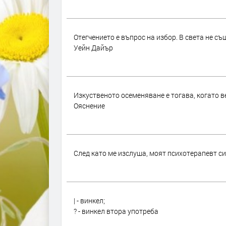
Отегчението е въпрос на избор. В света не съ
Уейн Дайър
Изкуственото осеменяване е тогава, когато в
Ояснение
След като ме изслуша, моят психотерапевт си 
| - винкел;
? - винкел втора употреба