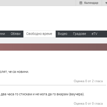
Календар
ини
Обяви
Свободно време
Видео
Градове
eTV
лят, че са новини.
Оценка 0 от
2 гласа
два часа го стискам и не мога да го вкарам (ваучера).
Оценка 0 от
0 гласа