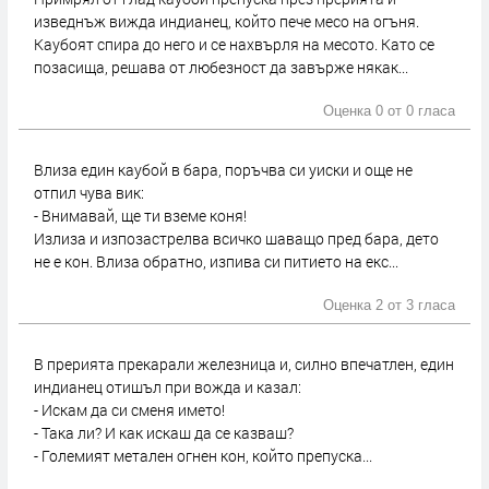
изведнъж вижда индианец, който пече месо на огъня.
Каубоят спира до него и се нахвърля на месото. Като се
позасища, решава от любезност да завърже някак...
Оценка 0 от
0 гласа
Влиза един каубой в бара, поръчва си уиски и още не
отпил чува вик:
- Внимавай, ще ти вземе коня!
Излиза и изпозастрелва всичко шаващо пред бара, дето
не е кон. Влиза обратно, изпива си питието на екс...
Оценка 2 от
3 гласа
В прерията прекарали железница и, силно впечатлен, един
индианец отишъл при вожда и казал:
- Искам да си сменя името!
- Така ли? И как искаш да се казваш?
- Големият метален огнен кон, който препуска...