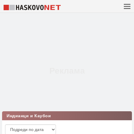
Индианци и Каубои