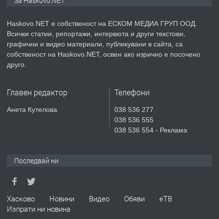
За Haskovo.NET
АПАРТАМЕНТ В НОВА СГРАДА КВ.
КУБА
Haskovo.NET е собственост на ЕСКОМ МЕДИА ГРУП ООД.
Всички статии, репортажи, интервюта и други текстови,
преди 5 дни
графични и видео материали, публикувани в сайта, са
собственост на Haskovo.NET, освен ако изрично е посочено
ПРЕДЛАГА
Продавам парцел в гр. Хасково кв.
друго.
Хисаря до ток, вода,канализация,
асфалт 0889 537 426
Главен редактор
Телефони
преди 5 дни
Анета Кутелова
038 536 277
038 536 555
ПРЕДЛАГА
СГЛОБЯВАНЕ НА МЕБЕЛИ.
038 536 554 - Реклама
Последвай ни
преди 5 дни
ПРЕДЛАГА
№4119 Едностаен обзаведен
Хасково
Новини
Видео
Обяви
еТВ
апартамент под наем в кв.
Изпрати ни новина
Училищни, гр. Хасково.