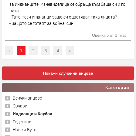
за индианците. Изневиделица се обръща към баща си и го
пита:
- Тате, тези индианци защо си оцветяват така лицата?
- Защото се готвят за война, син...
Оценка 5 от
1 глас
«
1
2
3
4
»
Покажи случайни вицове
Категории
Всички вицове
Овчари
Индианци и Каубои
Годеници
Нане и Вуте