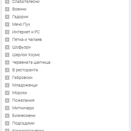
Слаботелесни
Военни
Гадории
Мечо Пух
Интернет и PC
Петка и Чапаев
Шофьори
Шерлок Хоумс
Червената шапчица
В ресторанта
Габровски
Младоженци
Морски
Пожелания
Митничари
Бизнесмени
Подсъдими
Комунистически