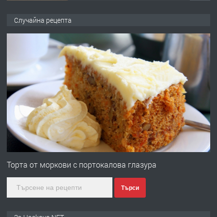
ПРЕДЛАГА
НАПЪЛНО ОБЗАВЕДЕН И
Случайна рецепта
ОБОРУДВАН ТРИСТАЕН
АПАРТАМЕНТ В ЦЕНТЪРА НА ГР.
ХАСКОВО
преди 4 дни
ПРЕДЛАГА
Давам гараж под наем
преди 4 дни
ПРЕДЛАГА
№4120 Магазин/Офис под наем в кв.
Любен Каравелов, Хасково-близо до
Торта от моркови с портокалова глазура
градската градина!
преди 4 дни
Търси
ПРЕДЛАГА
ПРОСТОРЕН ТРИСТАЕН