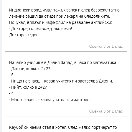
Индиански вожд имал тежък запек и след безрезултатно
лечение решил да отиде при лекаря на бледоликите.
Почукал, влязъл и изфъфлил на развален английски:
- Докторе, голем вожд, ако нема!
Доктора се дос...
Оценка 3 от
1 глас
Начално училище в Дивия Запад, в часа по математика:
- Джони, колко е 2+2?
- 5.
- Нищо не знаеш! - казва учителят и застрелва Джони.
- Пийт, колко е 2+2?
- 4.
- Много знаеш! - казва учителят и застрел...
Оценка 3 от
1 глас
Каубой си наема стая в хотел. След малко портиерът го