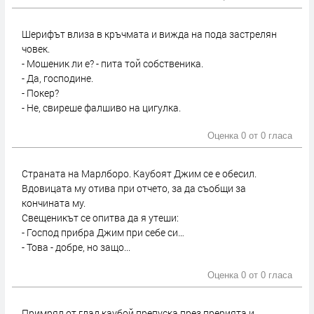
Шерифът влиза в кръчмата и вижда на пода застрелян
човек.
- Мошеник ли е? - пита той собственика.
- Да, господине.
- Покер?
- Не, свиреше фалшиво на цигулка.
Оценка 0 от
0 гласа
Страната на Марлборо. Каубоят Джим се е обесил.
Вдовицата му отива при отчето, за да съобщи за
кончината му.
Свещеникът се опитва да я утеши:
- Господ прибра Джим при себе си…
- Това - добре, но защо...
Оценка 0 от
0 гласа
Примрял от глад каубой препуска през прерията и