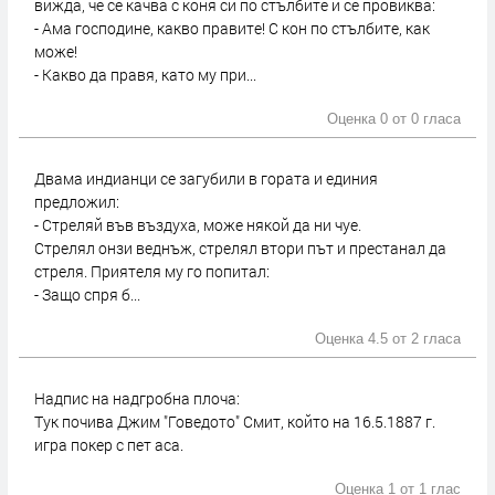
вижда, че се качва с коня си по стълбите и се провиква:
- Ама господине, какво правите! С кон по стълбите, как
може!
- Какво да правя, като му при...
Оценка 0 от
0 гласа
Двама индианци се загубили в гората и единия
предложил:
- Стреляй във въздуха, може някой да ни чуе.
Стрелял онзи веднъж, стрелял втори път и престанал да
стреля. Приятеля му го попитал:
- Защо спря б...
Оценка 4.5 от
2 гласа
Надпис на надгробна плоча:
Тук почива Джим "Говедото" Смит, който на 16.5.1887 г.
игра покер с пет аса.
Оценка 1 от
1 глас