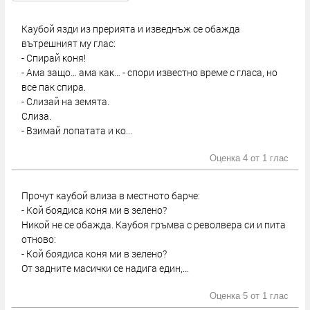
Каубой язди из прерията и изведнъж се обажда
вътрешният му глас:
- Спирай коня!
- Ама защо… ама как… - спори известно време с гласа, но
все пак спира.
- Слизай на земята.
Слиза.
- Взимай лопатата и ко...
Оценка 4 от
1 глас
Прочут каубой влиза в местното барче:
- Кой боядиса коня ми в зелено?
Никой не се обажда. Каубоя гръмва с револвера си и пита
отново:
- Кой боядиса коня ми в зелено?
От задните масички се надига един,...
Оценка 5 от
1 глас