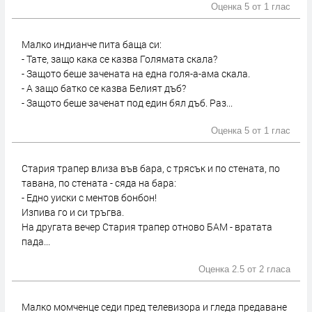
Оценка 5 от
1 глас
Малко индианче пита баща си:
- Тате, защо кака се казва Голямата скала?
- Защото беше зачената на една голя-а-ама скала.
- А защо батко се казва Белият дъб?
- Защото беше заченат под един бял дъб. Раз...
Оценка 5 от
1 глас
Стария трапер влиза във бара, с трясък и по стената, по
тавана, по стената - сяда на бара:
- Едно уиски с ментов бонбон!
Изпива го и си тръгва.
На другата вечер Стария трапер отново БАМ - вратата
пада...
Оценка 2.5 от
2 гласа
Малко момченце седи пред телевизора и гледа предаване