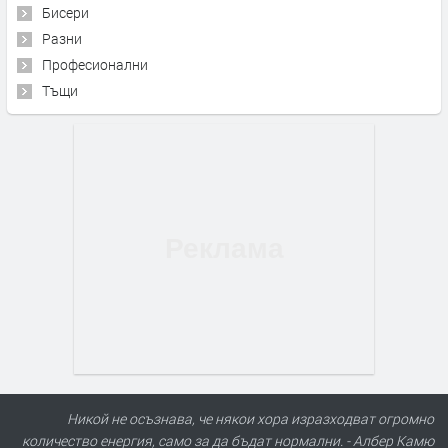
Бисери
Разни
Професионални
Тъщи
Никой не осъзнава, че някои хора изразходват огромно
количество енергия, само за да бъдат нормални. - Албер Камю