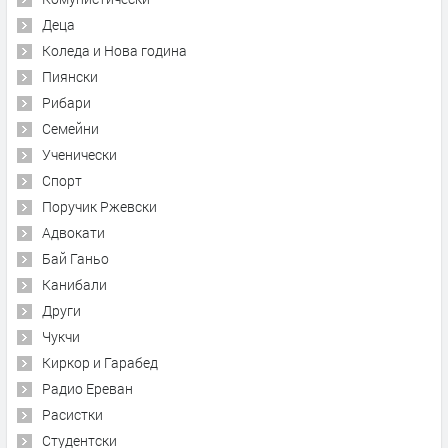
Деца
Коледа и Нова година
Пиянски
Рибари
Семейни
Ученически
Спорт
Поручик Ржевски
Адвокати
Бай Ганьо
Канибали
Други
Чукчи
Киркор и Гарабед
Радио Ереван
Расистки
Студентски