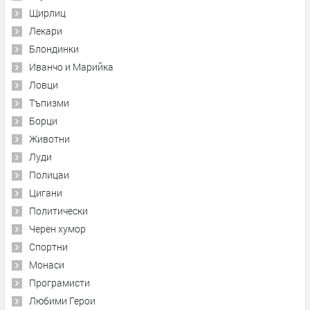
Щирлиц
Лекари
Блондинки
Иванчо и Марийка
Ловци
Тъпизми
Борци
Животни
Луди
Полицаи
Цигани
Политически
Черен хумор
Спортни
Монаси
Програмисти
Любими Герои