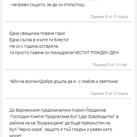
- направи същото, за да си отмъстиш...
Оценка 0 от
0 гласа
Една свещичка повече гори!
Една сълза в очите ти блести!
Не си с година остаряла,
ти просто повече си помъдряла!ЧЕСТИТ РОЖДЕН ДЕН!
Оценка 0 от
1 глас
ЧБМ на всички!Добре дошла да е - с любов и светлина!
Оценка 0 от
0 гласа
До Варненския градоначалник Кирил Йорданов:
-Господин Кмете! Предлагаме бул."Цар Освободител" в
района на кв."Възраждане" да бъде прекръстен на
бул."Черно море", защото е тъй гладък и равен като
морет...