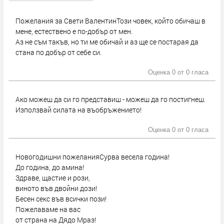
Пожелания за Свети ВалентинТози човек, който обичаш в
мене, естествено е по-добър от мен.
Аз не съм такъв, но ти ме обичай и аз ще се постарая да
стана по добър от себе си.
Оценка 0 от
0 гласа
Ако можеш да си го представиш - можеш да го постигнеш.
Използвай силата на въобръжението!
Оценка 0 от
0 гласа
Новогодишни пожеланияСурва весела година!
До година, до амина!
Здраве, щастие и рози,
виното във двойни дози!
Бесен секс във всички пози!
Пожелаваме на вас
от страна на Дядо Мраз!