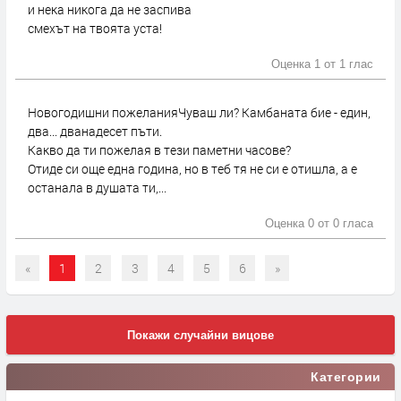
и нека никога да не заспива
смехът на твоята уста!
Оценка 1 от
1 глас
Новогодишни пожеланияЧуваш ли? Камбаната бие - един,
два... дванадесет пъти.
Какво да ти пожелая в тези паметни часове?
Отиде си още една година, но в теб тя не си е отишла, а е
останала в душата ти,...
Оценка 0 от
0 гласа
«
1
2
3
4
5
6
»
Покажи случайни вицове
Категории