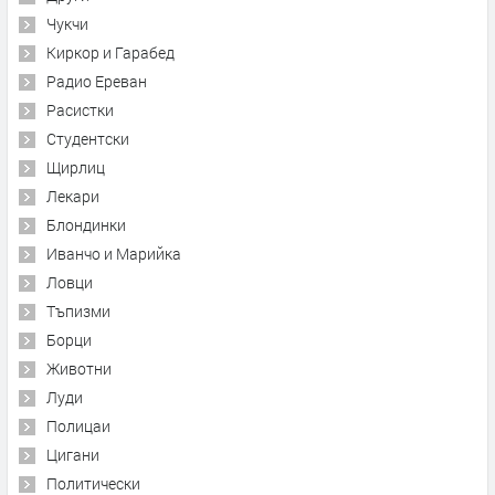
Чукчи
Киркор и Гарабед
Радио Ереван
Расистки
Студентски
Щирлиц
Лекари
Блондинки
Иванчо и Марийка
Ловци
Тъпизми
Борци
Животни
Луди
Полицаи
Цигани
Политически