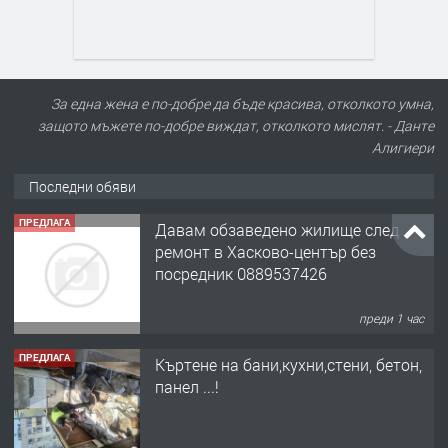
За една жена е по-добре да бъде красива, отколкото умна,
защото мъжете по-добре виждат, отколкото мислят. - Данте
Алигиери
Последни обяви
ПРЕДЛАГА
Давам обзаведено жилище след
ремонт в Хасково-център без
посредник 0889537426
преди 1 час
ПРЕДЛАГА
Къртене на бани,кухни,стени, бетон,
панел ...!