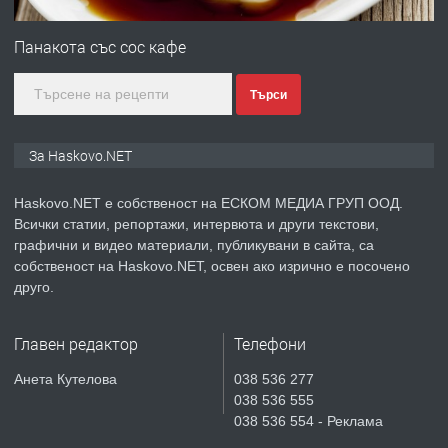
ПРЕДЛАГА
Под НАЕМ двустаен Орфей
Панакота със сос кафе
Търси
преди 3 дни
ПРЕДЛАГА
Нов апартамент на ул. Липа до
За Haskovo.NET
Езикова гимназия
Haskovo.NET е собственост на ЕСКОМ МЕДИА ГРУП ООД.
Всички статии, репортажи, интервюта и други текстови,
преди 3 дни
графични и видео материали, публикувани в сайта, са
собственост на Haskovo.NET, освен ако изрично е посочено
ПРЕДЛАГА
🔑 ОБЗАВЕДЕНА ГАРСОНИЕРА ПОД
друго.
НАЕМ В КВ. „ОРФЕЙ“ – ДО
КОМПЛЕКС „ВЕСПРЕМ“, ГР. ХАСКОВО
Главен редактор
Телефони
преди 5 дни
Анета Кутелова
038 536 277
038 536 555
ПРЕДЛАГА
НАПЪЛНО ОБЗАВЕДЕН И
038 536 554 - Реклама
ОБОРУДВАН ТРИСТАЕН