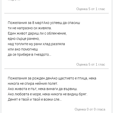
Оценка 5 от
1 глас
Пожелания за 8 мартАко успееш да спасиш
ти не напразно си живяла.
Един живот дариш ли с облекчение,
едно сърце ранено,
над топлите му рани хлад разляла
или ако помогнеш
да се прибере в гнездото...
Оценка 5 от
1 глас
Пожелания за рожден денАко щастието е птица, нека
никога не спира нейния полет.
Ако живота е път, нека винаги да вървиш.
Ако любовта е море, нека никога не видиш бряг.
Денят е твой и твой е всеки сле...
Оценка 0 от
0 гласа