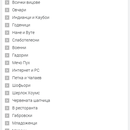
Всички вицове
Овчари
Индианци и Каубои
Годеници
Нане и Вуте
Слаботелесни
Военни
Гадории
Мечо Пух
Интернет и PC
Петка и Чапаев
Шофьори
Шерлок Хоумс
Червената шапчица
В ресторанта
Габровски
Младоженци