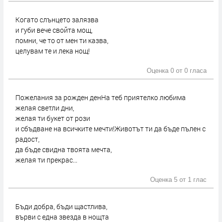
Когато слънцето залязва
и губи вече свойта мощ,
помни, че то от мен ти казва,
целувам те и лека нощ!
Оценка 0 от
0 гласа
Пожелания за рожден денНа теб приятелко любима
желая светли дни,
желая ти букет от рози
и сбъдване на всичките мечти!Животът ти да бъде пълен с
радост,
да бъде свидна твоята мечта,
желая ти прекрас...
Оценка 5 от
1 глас
Бъди добра, бъди щастлива,
върви с една звезда в нощта