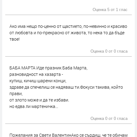
Оценка 5 от
1 глас
Ако има нещо по-ценно от щастието, по-невинно и красиво
от любовта и по-прекрасно от живота, то нека то да бъде
твое!
Оценка 0 от
0 гласа
БАБА МАРТА Иде празник Баба Марта,
разновидност на хазарта -
купиш, кичиш шарени конци,
здраве да спечелиш се надяваш ти.Фокуси такива, който
прави,
от злото може и да те избави.
но едва ли мартеничка...
Оценка 0 от
0 гласа
Пожелания за Свети ВалентинАко се сърдиш, че те обичам