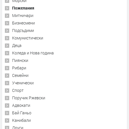
Морски
Пожелания
Митничари
Бизнесмени
Подсъдими
Комунистически
Деца
Коледа и Нова година
Пиянски
Рибари
Семейни
Ученически
Спорт
Поручик Ржевски
Адвокати
Бай Ганьо
Канибали
Други