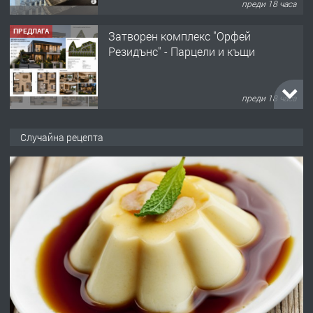
преди 18 часа
ПРЕДЛАГА
Затворен комплекс "Орфей
Резидънс" - Парцели и къщи
преди 18 часа
ПРЕДЛАГА
Продавам парцел в кв. Младежки
Случайна рецепта
хълм в Хасково без посредници 0889
537 426
преди 18 часа
ПРЕДЛАГА
Давам обзаведено жилище за жена
без брокери 0889 537 426
преди 18 часа