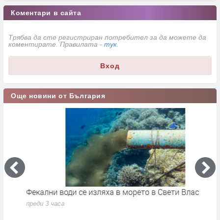
Коментари в сайта
Трябва да сте регистриран потребител за да можете да
коментирате. Правилата -
тук
.
Вход
Още новини от България
Фекални води се изляха в морето в Свети Влас
П
с
преди 3 часа
п