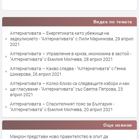
Видеа по темата
Алтернативата – Енергетиката като убежище на
задкулисието - "Алтернативата" с Лили Маринкова, 29 април
2021
Алтернативата – Управление в криза, икономика в застой -
"Алтернативата" с Емилия Милчева, 28 април 2021
Алтернативата – Какво следва - "Алтернативата" с Генка
Шикерова, 26 април 2021
Алтернативата – Колко близо са следващите избори и как
ще гласуваме - "Алтернативата" със Светла Петрова, 23
април 2021
Алтернативата – Спасителният пояс за България -
"Алтернативата" с Емилия Милчева, 20 април 2021
Още новини
Макрон представи ново правителство в опит да