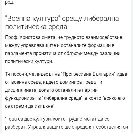
ред.
"Военна култура" срещу либерална
политическа среда
Проф. Христова смята, че трудното взаимодействие
между управляващите и останалите формации в
парламента произтича от сблъсък между различни
политически култури.
Тя посочи, че лидерът на "Прогресивна България" идва
от военна среда, където доминират редът и
дисциплината, докато останалите партии
функционират в "либерална среда", в която "всяко его
се стреми да изпъкне".
"Това са две култури, които трудно могат да се
разберат. Управляващите ще определят собствения си