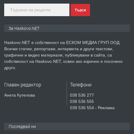
Търси
преди 3 дни
ПРЕДЛАГА
🔑 ОБЗАВЕДЕНА ГАРСОНИЕРА ПОД
За Haskovo.NET
НАЕМ В КВ. „ОРФЕЙ“ – ДО
КОМПЛЕКС „ВЕСПРЕМ“, ГР. ХАСКОВО
Haskovo.NET е собственост на ЕСКОМ МЕДИА ГРУП ООД.
Всички статии, репортажи, интервюта и други текстови,
преди 5 дни
графични и видео материали, публикувани в сайта, са
собственост на Haskovo.NET, освен ако изрично е посочено
ПРЕДЛАГА
НАПЪЛНО ОБЗАВЕДЕН И
друго.
ОБОРУДВАН ТРИСТАЕН
АПАРТАМЕНТ В ЦЕНТЪРА НА ГР.
Главен редактор
Телефони
ХАСКОВО
преди 6 дни
Анета Кутелова
038 536 277
038 536 555
ПРЕДЛАГА
Давам гараж под наем
038 536 554 - Реклама
Последвай ни
преди 6 дни