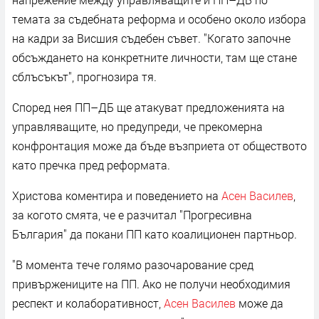
темата за съдебната реформа и особено около избора
на кадри за Висшия съдебен съвет. "Когато започне
обсъждането на конкретните личности, там ще стане
сблъсъкът", прогнозира тя.
Според нея ПП–ДБ ще атакуват предложенията на
управляващите, но предупреди, че прекомерна
конфронтация може да бъде възприета от обществото
като пречка пред реформата.
Христова коментира и поведението на
Асен Василев
,
за когото смята, че е разчитал "Прогресивна
България" да покани ПП като коалиционен партньор.
"В момента тече голямо разочарование сред
привържениците на ПП. Ако не получи необходимия
респект и колаборативност,
Асен Василев
може да