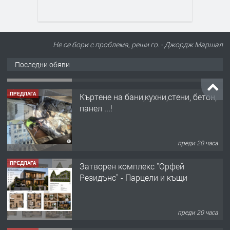
Не се бори с проблема, реши го. - Джордж Маршал
Последни обяви
ПРЕДЛАГА
Къртене на бани,кухни,стени, бетон,
панел ...!
преди 20 часа
ПРЕДЛАГА
Затворен комплекс "Орфей
Резидънс" - Парцели и къщи
преди 20 часа
ПРЕДЛАГА
Продавам парцел в кв. Младежки