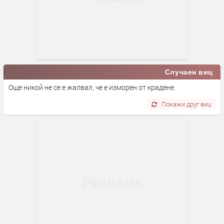
Случаен виц
Още никой не се е жалвал, че е изморен от крадене.
Покажи друг виц