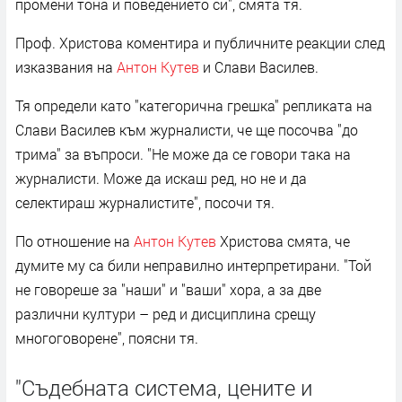
промени тона и поведението си", смята тя.
Проф. Христова коментира и публичните реакции след
изказвания на
Антон Кутев
и Слави Василев.
Тя определи като "категорична грешка" репликата на
Слави Василев към журналисти, че ще посочва "до
трима" за въпроси. "Не може да се говори така на
журналисти. Може да искаш ред, но не и да
селектираш журналистите", посочи тя.
По отношение на
Антон Кутев
Христова смята, че
думите му са били неправилно интерпретирани. "Той
не говореше за "наши" и "ваши" хора, а за две
различни култури – ред и дисциплина срещу
многоговорене", поясни тя.
"Съдебната система, цените и