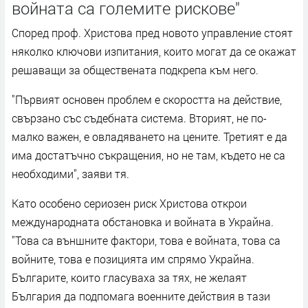
войната са големите рискове"
Според проф. Христова пред новото управление стоят
няколко ключови изпитания, които могат да се окажат
решаващи за обществената подкрепа към него.
"Първият основен проблем е скоростта на действие,
свързано със съдебната система. Вторият, не по-
малко важен, е овладяването на цените. Третият е да
има достатъчно съкращения, но не там, където не са
необходими", заяви тя.
Като особено сериозен риск Христова открои
международната обстановка и войната в Украйна.
"Това са външните фактори, това е войната, това са
войните, това е позицията им спрямо Украйна.
Българите, които гласуваха за тях, не желаят
България да подпомага военните действия в тази