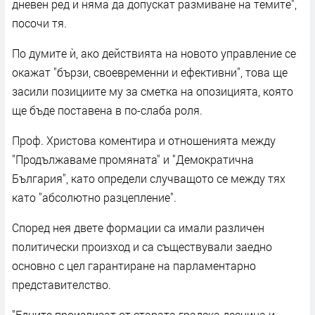
дневен ред и няма да допускат размиване на темите",
посочи тя.
По думите ѝ, ако действията на новото управление се
окажат "бързи, своевременни и ефективни", това ще
засили позициите му за сметка на опозицията, която
ще бъде поставена в по-слаба роля.
Проф. Христова коментира и отношенията между
"Продължаваме промяната" и "Демократична
България", като определи случващото се между тях
като "абсолютно разцепление".
Според нея двете формации са имали различен
политически произход и са съществували заедно
основно с цел гарантиране на парламентарно
представителство.
"Едните произлизат от старата градска десница и