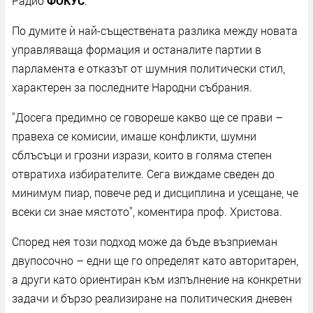
Радио
ФОКУС
.
По думите ѝ най-съществената разлика между новата
управляваща формация и останалите партии в
парламента е отказът от шумния политически стил,
характерен за последните Народни събрания.
"Досега предимно се говореше какво ще се прави –
правеха се комисии, имаше конфликти, шумни
сблъсъци и грозни изрази, които в голяма степен
отвратиха избирателите. Сега виждаме сведен до
минимум пиар, повече ред и дисциплина и усещане, че
всеки си знае мястото", коментира проф. Христова.
Според нея този подход може да бъде възприеман
двупосочно – едни ще го определят като авторитарен,
а други като ориентиран към изпълнение на конкретни
задачи и бързо реализиране на политическия дневен