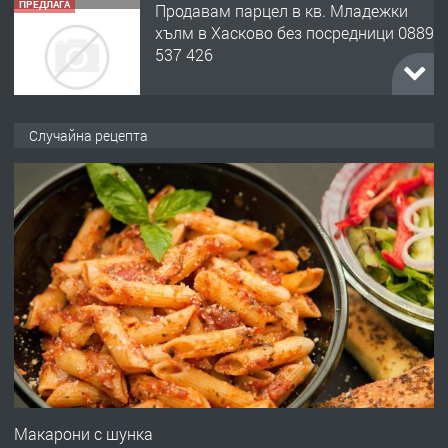
хълм в Хасково без посредници 0889
537 426
преди 20 часа
ПРЕДЛАГА
Давам обзаведено жилище за жена
Случайна рецепта
без брокери 0889 537 426
преди 20 часа
ПРЕДЛАГА
Под НАЕМ двустаен Орфей
преди 3 дни
ПРЕДЛАГА
Нов апартамент на ул. Липа до
Езикова гимназия
Макарони с шунка