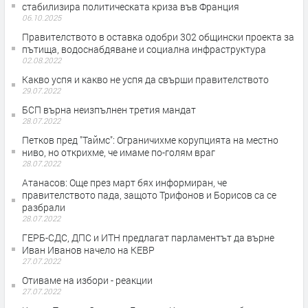
стабилизира политическата криза във Франция
06.10.2025
Правителството в оставка одобри 302 общински проекта за
пътища, водоснабдяване и социална инфраструктура
02.08.2022
Какво успя и какво не успя да свърши правителството
29.07.2022
БСП върна неизпълнен третия мандат
28.07.2022
Петков пред "Таймс": Ограничихме корупцията на местно
ниво, но открихме, че имаме по-голям враг
28.07.2022
Атанасов: Още през март бях информиран, че
правителството пада, защото Трифонов и Борисов са се
разбрали
28.07.2022
ГЕРБ-СДС, ДПС и ИТН предлагат парламентът да върне
Иван Иванов начело на КЕВР
27.07.2022
Отиваме на избори - реакции
27.07.2022