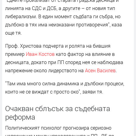
линията на СДС и ДСБ, а другите – от новия тип
либерализъм. В един момент съдбата ги събра, но
дълбоко в тях има неизказани противоречия", каза
още тя.
Проф. Христова подчерта и ролята на бившия
премиер
Иван Костов
като фактор на влияние в
десницата, докато при ПП според нея се наблюдава
напрежение около лидерството на
Асен Василев
.
"Там има много силна динамика и дълбоки процеси,
които не се виждат с просто око", заяви тя.
Очакван сблъсък за съдебната
реформа
Политическият психолог прогнозира сериозно
напрежение между управляващите и ПП–ДБ по