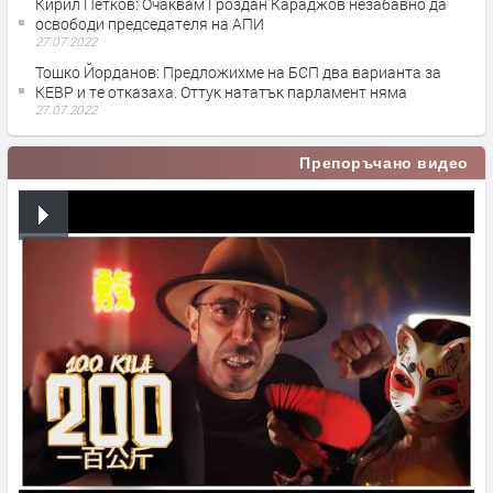
Кирил Петков: Очаквам Гроздан Караджов незабавно да
освободи председателя на АПИ
27.07.2022
Тошко Йорданов: Предложихме на БСП два варианта за
КЕВР и те отказаха. Оттук нататък парламент няма
27.07.2022
Препоръчано видео