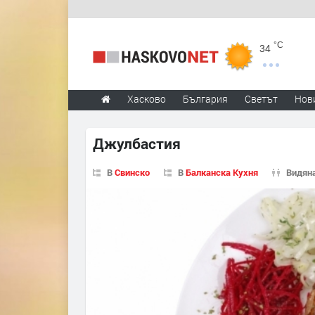
°C
34
Хасково
България
Светът
Нов
Джулбастия
В
Свинско
В
Балканска Кухня
Видяна