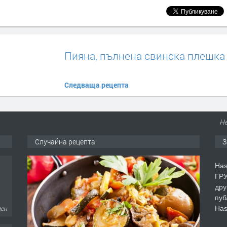
Пияна, пълнена свинска плешка
Следваща рецепта
Не
Случайна рецепта
З
Has
ГРУ
дру
пуб
Has
ден