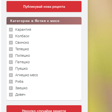
Публикувай нова рецепта
Категории в Ястия с месо
Карантия
Колбаси
Свинско
Телешко
Пилешко
Патешко
Пуешко
Агнешко месо
Риба
Заешко
Дивеч
Няколко случайни рецепти