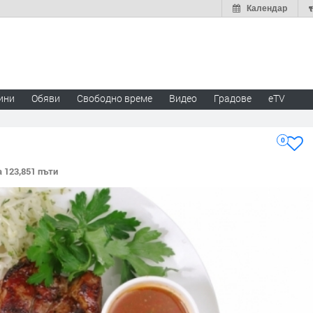
Календар
ини
Обяви
Свободно време
Видео
Градове
eTV
0
 123,851 пъти