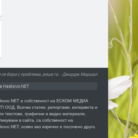
 се бори с проблема, реши го. - Джордж Маршал
а Haskovo.NET
kovo.NET е собственост на ЕСКОМ МЕДИА
П ООД. Всички статии, репортажи, интервюта и
ги текстови, графични и видео материали,
ликувани в сайта, са собственост на
kovo.NET, освен ако изрично е посочено друго.