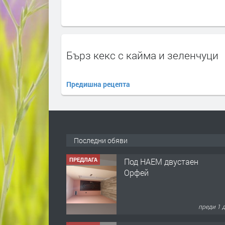
Бърз кекс с кайма и зеленчуци
Предишна рецепта
Последни обяви
ПРЕДЛАГА
Под НАЕМ двустаен
Орфей
преди 1 