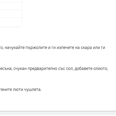
о, начукайте пържолите и ги изпечете на скара или ги
съна, счукан предварително със сол, добавете олиото,
тените люти чушлета.