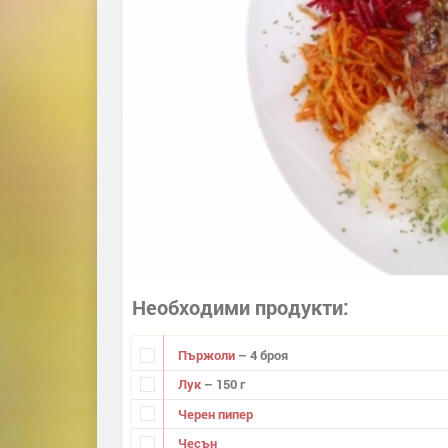
Необходими продукти
Пържоли
– 4 броя
Лук
– 150 г
Черен пипер
Чесън