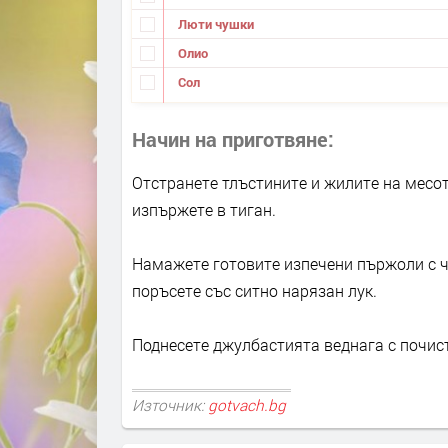
Люти чушки
Олио
Сол
Начин на приготвяне
Отстранете тлъстините и жилите на месот
изпържете в тиган.
Намажете готовите изпечени пържоли с че
поръсете със ситно нарязан лук.
Поднесете джулбастията веднага с почис
Източник:
gotvach.bg