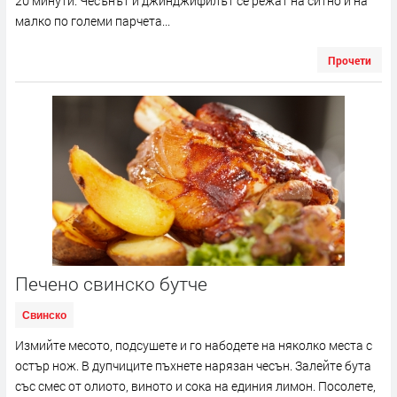
20 минути. Чесънът и джинджифилът се режат на ситно и на
малко по големи парчета...
Прочети
Печено свинско бутче
Свинско
Измийте месото, подсушете и го набодете на няколко места с
остър нож. В дупчиците пъхнете нарязан чесън. Залейте бута
със смес от олиото, виното и сока на единия лимон. Посолете,