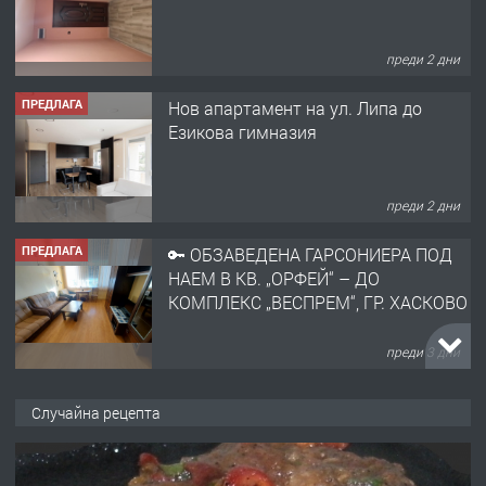
преди 2 дни
ПРЕДЛАГА
🔑 ОБЗАВЕДЕНА ГАРСОНИЕРА ПОД
НАЕМ В КВ. „ОРФЕЙ“ – ДО
КОМПЛЕКС „ВЕСПРЕМ“, ГР. ХАСКОВО
преди 3 дни
ПРЕДЛАГА
НАПЪЛНО ОБЗАВЕДЕН И
ОБОРУДВАН ТРИСТАЕН
АПАРТАМЕНТ В ЦЕНТЪРА НА ГР.
ХАСКОВО
преди 4 дни
ПРЕДЛАГА
Давам гараж под наем
Случайна рецепта