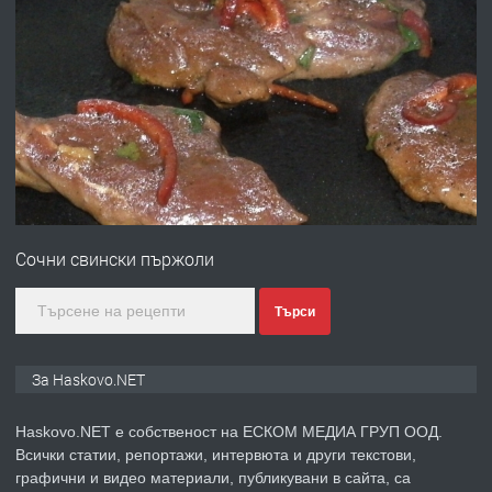
преди 4 дни
ПРЕДЛАГА
№4120 Магазин/Офис под наем в кв.
Любен Каравелов, Хасково-близо до
градската градина!
преди 4 дни
ПРЕДЛАГА
ПРОСТОРЕН ТРИСТАЕН
АПАРТАМЕНТ В НОВА СГРАДА КВ.
Сочни свински пържоли
КУБА
преди 5 дни
Търси
ПРЕДЛАГА
Продавам парцел в гр. Хасково кв.
За Haskovo.NET
Хисаря до ток, вода,канализация,
асфалт 0889 537 426
Haskovo.NET е собственост на ЕСКОМ МЕДИА ГРУП ООД.
Всички статии, репортажи, интервюта и други текстови,
преди 5 дни
графични и видео материали, публикувани в сайта, са