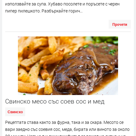
използвайте за супа. Хубаво посолете и поръсете с черен
пипер пилешкото. Разбъркайте горич...
Прочети
Свинско месо със соев сос и мед
Свинско
Рецептата става както за фурна, така и за скара. Месото се
вари заедно със соевия сос, меда, бирата или виното за около