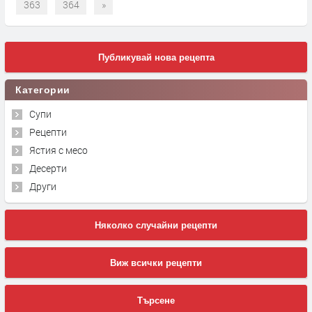
363
364
»
Публикувай нова рецепта
Категории
Супи
Рецепти
Ястия с месо
Десерти
Други
Няколко случайни рецепти
Виж всички рецепти
Търсене