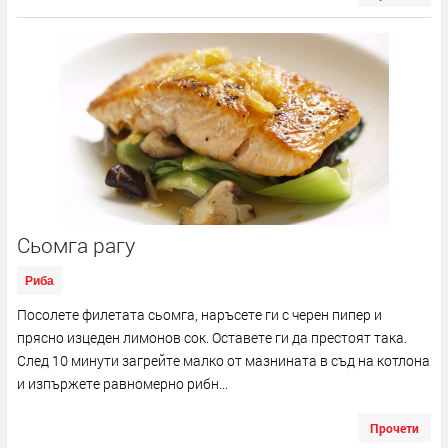
Сьомга рагу
Риба
Посолете филетата сьомга, наръсете ги с черен пипер и
прясно изцеден лимонов сок. Оставете ги да престоят така.
След 10 минути загрейте малко от мазнината в съд на котлона
и изпържете равномерно рибн...
Прочети