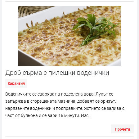
Дроб сърма с пилешки воденички
Карантия
Воденичките се сваряват в подсолена вода. Лукът се
запържва в сгорещената мазнина, добавят се оризът,
нарязаните воденички и подправките. Ястието се залива с
част от бульона и се вари 15 минути. Изс...
Прочети