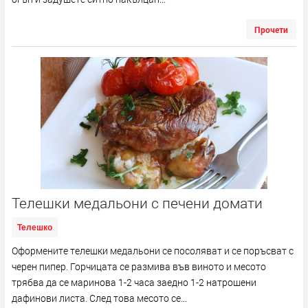
Прочети
Телешки медальони с печени домати
Телешко
Оформените телешки медальони се посоляват и се поръсват с
черен пипер. Горчицата се размива във виното и месото
трябва да се маринова 1-2 часа заедно 1-2 натрошени
дафинови листа. След това месото се...