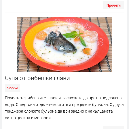
Прочети
Супа от рибешки глави
Чорби
Почистете рибешките глави и ги сложете да врат в подсолена
вода. След това отделете костите и прецедете бульона. С друга
тенджера сложете бульона да ври заедно с накълцаната
ситно целина и моркови....