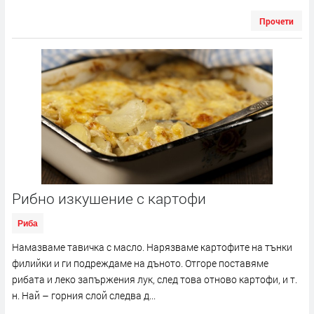
Прочети
Рибно изкушение с картофи
Риба
Намазваме тавичка с масло. Нарязваме картофите на тънки
филийки и ги подреждаме на дъното. Отгоре поставяме
рибата и леко запържения лук, след това отново картофи, и т.
н. Най – горния слой следва д...