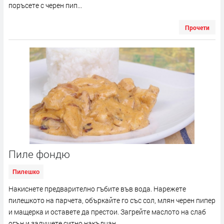
поръсете с черен пип...
Прочети
Пиле фондю
Пилешко
Накиснете предварително гъбите във вода. Нарежете
пилешкото на парчета, объркайте го със сол, млян черен пипер
и мащерка и оставете да престои. Загрейте маслото на слаб
огън и задушете ситно накълцан...