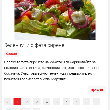
Зеленчуци с фета сирене
Салати
Нарежете фета сиренето на кубчета и ги мариновайте за
половин час в зехтина, лимоновия сок, малко сол, ригана и
босилека. След това всички зеленчуци, предварително
почистени се смесват в купа. Марулят...
Прочети
«
1
2
3
4
5
6
7
8
...