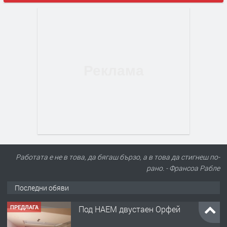
Работата е не в това, да бягаш бързо, а в това да стигнеш по-
рано. - Франсоа Рабле
Последни обяви
ПРЕДЛАГА
Нов апартамент на ул. Липа до
Езикова гимназия