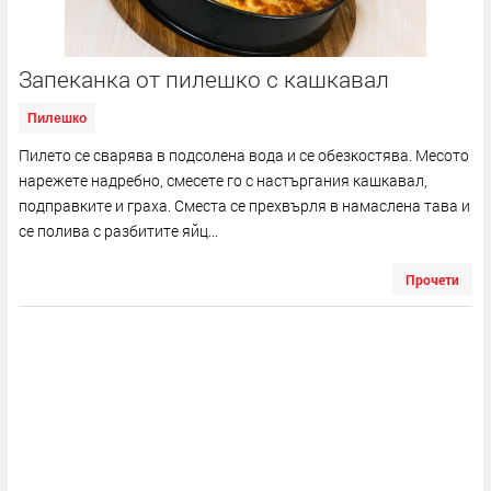
Запеканка от пилешко с кашкавал
Пилешко
Пилето се сварява в подсолена вода и се обезкостява. Месото
нарежете надребно, смесете го с настъргания кашкавал,
подправките и граха. Сместа се прехвърля в намаслена тава и
се полива с разбитите яйц...
Прочети