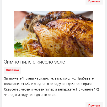
Прочети
Зимно пиле с кисело зеле
Пилешко
Запържете 1 глава нарязан лук в малко олио. Прибавете
нарязаните гъби и след като се задушат добавете ориза.
Оквусете с черен и червен пипер и запържете. Прибавете 1/2
ч.ч. вода и задушете докато ориз...
Прочети