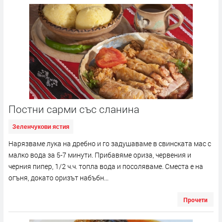
Постни сарми със сланина
Зеленчукови ястия
Нарязваме лука на дребно и го задушаваме в свинската мас с
малко вода за 5-7 минути. Прибавяме ориза, червения и
черния пипер, 1/2 ч.ч. топла вода и посоляваме. Сместа е на
огъня, докато оризът набъбн...
Прочети