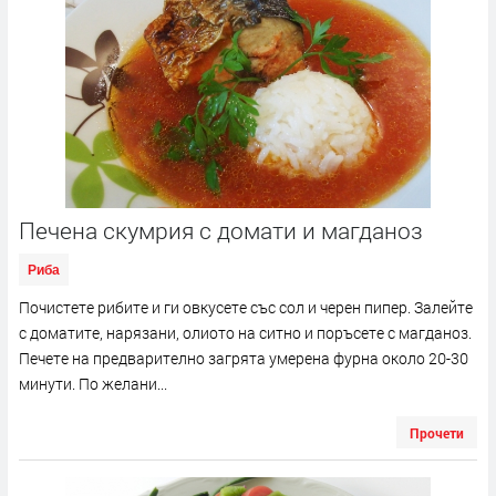
Печена скумрия с домати и магданоз
Риба
Почистете рибите и ги овкусете със сол и черен пипер. Залейте
с доматите, нарязани, олиото на ситно и поръсете с магданоз.
Печете на предварително загрята умерена фурна около 20-30
минути. По желани...
Прочети