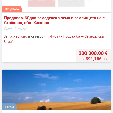
ПРЕДЛАГА
Продавам 60дка земеделска земя в землището на с. 
Стойково, обл. Хасково
Преди 1 година
За
гр. Хасково
в категория
„
Имоти - Продажба — Земеделска
Земя
“
200 000.00 €
391,166
/
лв.
ТЪРСИ