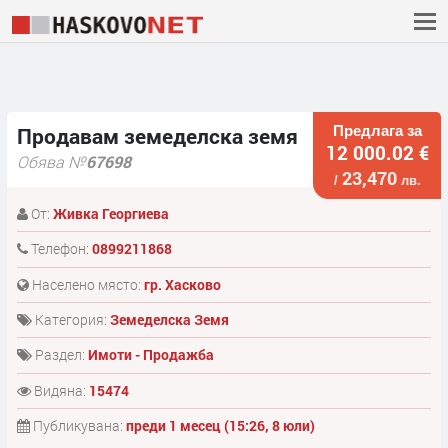
Предлага за
Продавам земеделска земя
12 000.02 €
Обява №
67698
23,470
/
лв.
От:
Живка Георгиева
Телефон:
0899211868
Населено място:
гр. Хасково
Категория:
Земеделска Земя
Раздел:
Имоти - Продажба
Видяна:
15474
Публикувана:
преди 1 месец (15:26, 8 юли)