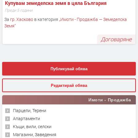
Купувам земеделска земя в цяла България
Преди 5 години
За
гр. Хасково
в категория
„
Имоти - Продажба — Земеделска
Земя
“
Договаряне
Публикувай обява
Редактирай обява
Имоти - Продажба
Парцели, Терени
Апартаменти
Къщи, вили, селски
Магазини, Заведения