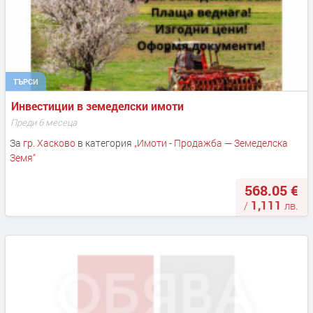
ТЪРСИ
Инвестиции в земеделски имоти
Преди 6 месеца
За
гр. Хасково
в категория
„
Имоти - Продажба — Земеделска
Земя
“
568.05 €
1,111
/
лв.