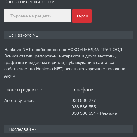
Сос за пилешки хапки
градската градина!
преди 4 дни
Търси
ПРЕДЛАГА
ПРОСТОРЕН ТРИСТАЕН
За Haskovo.NET
АПАРТАМЕНТ В НОВА СГРАДА КВ.
КУБА
Haskovo.NET е собственост на ЕСКОМ МЕДИА ГРУП ООД.
Всички статии, репортажи, интервюта и други текстови,
преди 5 дни
графични и видео материали, публикувани в сайта, са
собственост на Haskovo.NET, освен ако изрично е посочено
ПРЕДЛАГА
Продавам парцел в гр. Хасково кв.
друго.
Хисаря до ток, вода,канализация,
асфалт 0889 537 426
Главен редактор
Телефони
преди 5 дни
Анета Кутелова
038 536 277
038 536 555
ПРЕДЛАГА
СГЛОБЯВАНЕ НА МЕБЕЛИ.
038 536 554 - Реклама
Последвай ни