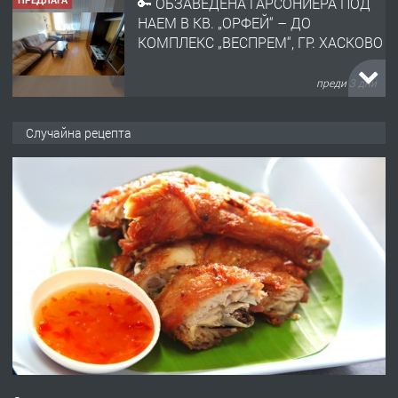
🔑 ОБЗАВЕДЕНА ГАРСОНИЕРА ПОД
НАЕМ В КВ. „ОРФЕЙ“ – ДО
КОМПЛЕКС „ВЕСПРЕМ“, ГР. ХАСКОВО
преди 3 дни
ПРЕДЛАГА
НАПЪЛНО ОБЗАВЕДЕН И
Случайна рецепта
ОБОРУДВАН ТРИСТАЕН
АПАРТАМЕНТ В ЦЕНТЪРА НА ГР.
ХАСКОВО
преди 4 дни
ПРЕДЛАГА
Давам гараж под наем
преди 4 дни
ПРЕДЛАГА
№4120 Магазин/Офис под наем в кв.
Любен Каравелов, Хасково-близо до