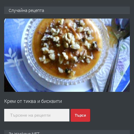
ПРЕДЛАГА
НАПЪЛНО ОБЗАВЕДЕН И
Случайна рецепта
ОБОРУДВАН ТРИСТАЕН
АПАРТАМЕНТ В ЦЕНТЪРА НА ГР.
ХАСКОВО
преди 3 дни
ПРЕДЛАГА
Давам гараж под наем
преди 3 дни
ПРЕДЛАГА
№4120 Магазин/Офис под наем в кв.
Любен Каравелов, Хасково-близо до
Крем от тиква и бисквити
градската градина!
преди 3 дни
Търси
ПРЕДЛАГА
ПРОСТОРЕН ТРИСТАЕН
За Haskovo.NET