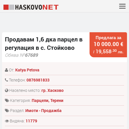
Предлага за
Продавам 1,6 дка парцел в
10 000.00 €
регулация в с. Стойково
19,558
.30
/
лв.
Обява №
67689
От:
Katya Petova
Телефон:
0876981833
Населено място:
гр. Хасково
Категория:
Парцели, Терени
Раздел:
Имоти - Продажба
Видяна:
11779