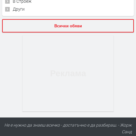
В Строеж
Други
Всички обяви
Не е нужно да знаеш всичко - достатъчно е да разбираш. - Жорж
Санд