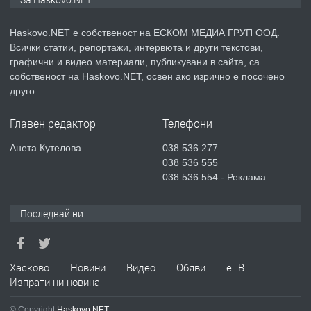
АПАРТАМЕНТ В НОВА СГРАДА КВ.
КУБА
Haskovo.NET е собственост на ЕСКОМ МЕДИА ГРУП ООД.
Всички статии, репортажи, интервюта и други текстови,
преди 4 дни
графични и видео материали, публикувани в сайта, са
собственост на Haskovo.NET, освен ако изрично е посочено
ПРЕДЛАГА
Продавам парцел в гр. Хасково кв.
друго.
Хисаря до ток, вода,канализация,
асфалт 0889 537 426
Главен редактор
Телефони
преди 4 дни
Анета Кутелова
038 536 277
038 536 555
ПРЕДЛАГА
СГЛОБЯВАНЕ НА МЕБЕЛИ.
038 536 554 - Реклама
Последвай ни
преди 4 дни
ПРЕДЛАГА
Хасково
Новини
Видео
Обяви
еТВ
№4119 Едностаен обзаведен
Изпрати ни новина
апартамент под наем в кв.
Училищни, гр. Хасково.
© Copyright
Haskovo.NET