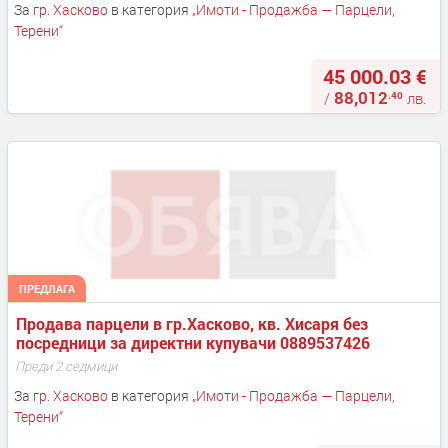
За
гр. Хасково
в категория
„
Имоти - Продажба — Парцели,
Терени
“
45 000.03 €
88,012
.40
/
лв.
ПРЕДЛАГА
Продава парцели в гр.Хасково, кв. Хисаря без 
посредници за директни купувачи 0889537426
Преди 2 седмици
За
гр. Хасково
в категория
„
Имоти - Продажба — Парцели,
Терени
“