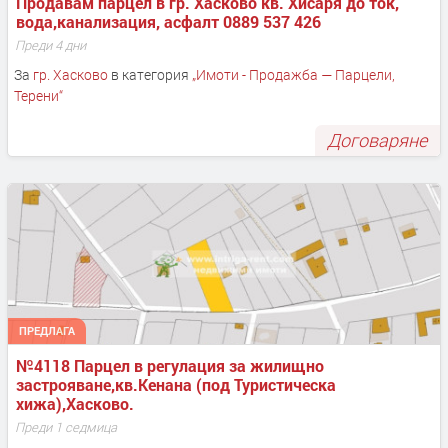
Продавам парцел в гр. Хасково кв. Хисаря до ток, 
вода,канализация, асфалт 0889 537 426
Преди 4 дни
За
гр. Хасково
в категория
„
Имоти - Продажба — Парцели,
Терени
“
Договаряне
ПРЕДЛАГА
№4118 Парцел в регулация за жилищно 
застрояване,кв.Кенана (под Туристическа 
хижа),Хасково.
Преди 1 седмица