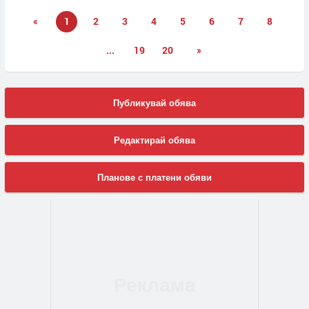
«
1
2
3
4
5
6
7
8
...
19
20
»
Публикувай обява
Редактирай обява
Планове с платени обяви