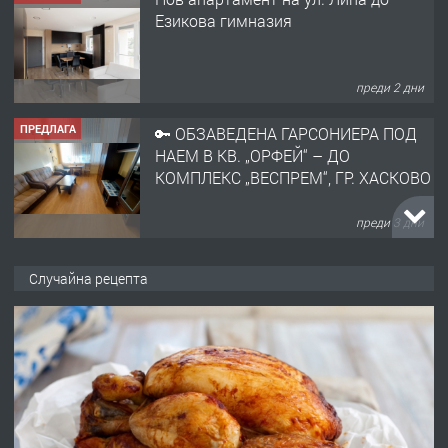
преди 2 дни
ПРЕДЛАГА
🔑 ОБЗАВЕДЕНА ГАРСОНИЕРА ПОД
НАЕМ В КВ. „ОРФЕЙ“ – ДО
КОМПЛЕКС „ВЕСПРЕМ“, ГР. ХАСКОВО
преди 3 дни
ПРЕДЛАГА
НАПЪЛНО ОБЗАВЕДЕН И
ОБОРУДВАН ТРИСТАЕН
АПАРТАМЕНТ В ЦЕНТЪРА НА ГР.
ХАСКОВО
преди 4 дни
Случайна рецепта
ПРЕДЛАГА
Давам гараж под наем
преди 4 дни