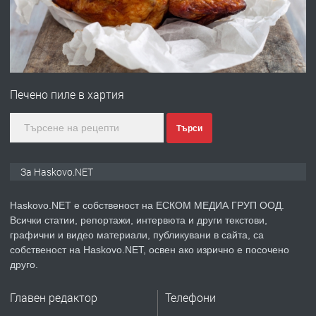
ПРЕДЛАГА
№4120 Магазин/Офис под наем в кв.
Любен Каравелов, Хасково-близо до
градската градина!
преди 4 дни
Печено пиле в хартия
ПРЕДЛАГА
ПРОСТОРЕН ТРИСТАЕН
АПАРТАМЕНТ В НОВА СГРАДА КВ.
КУБА
Търси
преди 5 дни
За Haskovo.NET
ПРЕДЛАГА
Продавам парцел в гр. Хасково кв.
Haskovo.NET е собственост на ЕСКОМ МЕДИА ГРУП ООД.
Хисаря до ток, вода,канализация,
Всички статии, репортажи, интервюта и други текстови,
асфалт 0889 537 426
графични и видео материали, публикувани в сайта, са
собственост на Haskovo.NET, освен ако изрично е посочено
преди 5 дни
друго.
ПРЕДЛАГА
СГЛОБЯВАНЕ НА МЕБЕЛИ.
Главен редактор
Телефони