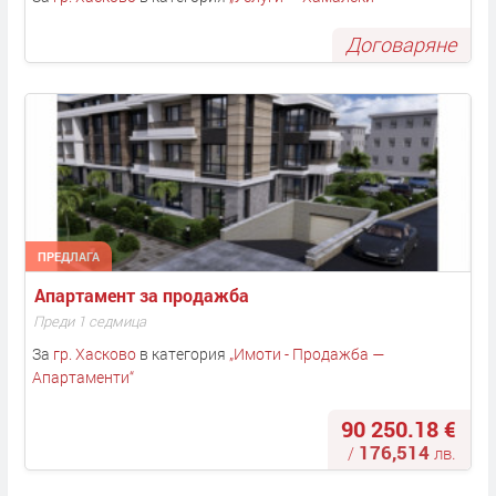
Договаряне
ПРЕДЛАГА
Апартамент за продажба
Преди 1 седмица
За
гр. Хасково
в категория
„
Имоти - Продажба —
Апартаменти
“
90 250.18 €
176,514
/
лв.