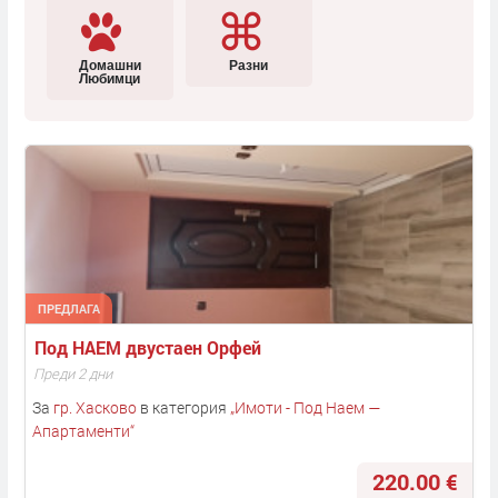
Домашни
Разни
Любимци
ПРЕДЛАГА
Под НАЕМ двустаен Орфей
Преди 2 дни
За
гр. Хасково
в категория
„
Имоти - Под Наем —
Апартаменти
“
220.00 €