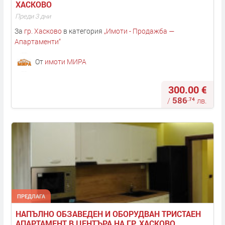
ХАСКОВО
Преди 3 дни
За
гр. Хасково
в категория
„
Имоти - Продажба —
Апартаменти
“
От
имоти МИРА
300.00 €
586
.74
/
лв.
ПРЕДЛАГА
НАПЪЛНО ОБЗАВЕДЕН И ОБОРУДВАН ТРИСТАЕН 
АПАРТАМЕНТ В ЦЕНТЪРА НА ГР. ХАСКОВО