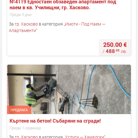
№4119 Едностаен обзаведен апартамент под 
наем в кв. Училищни, гр. Хасково.
Преди 5 дни
За
гр. Хасково
в категория
„
Имоти - Под Наем —
Апартаменти
“
250.00 €
488
.95
/
лв.
ПРЕДЛАГА
Къртене на бетон! Събаряне на сгради! 
Преди 1 седмица
За
гр. Хасково
в категория
„
Услуги — Хамалски
“