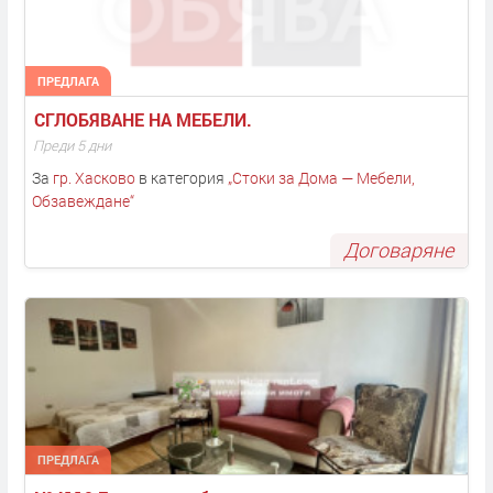
ПРЕДЛАГА
СГЛОБЯВАНЕ НА МЕБЕЛИ. 
Преди 5 дни
За
гр. Хасково
в категория
„
Стоки за Дома — Мебели,
Обзавеждане
“
Договаряне
ПРЕДЛАГА