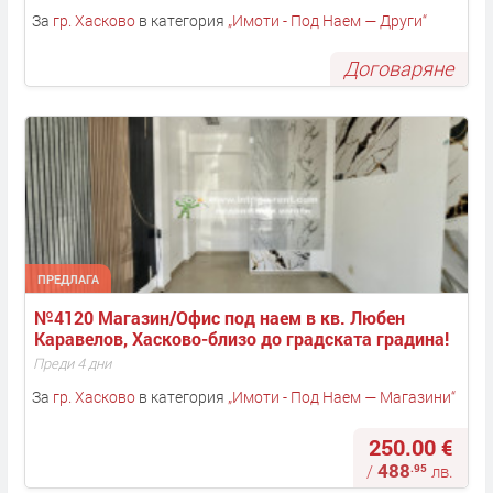
За
гр. Хасково
в категория
„
Имоти - Под Наем — Други
“
Договаряне
ПРЕДЛАГА
№4120 Магазин/Офис под наем в кв. Любен 
Каравелов, Хасково-близо до градската градина!
Преди 4 дни
За
гр. Хасково
в категория
„
Имоти - Под Наем — Магазини
“
250.00 €
488
.95
/
лв.