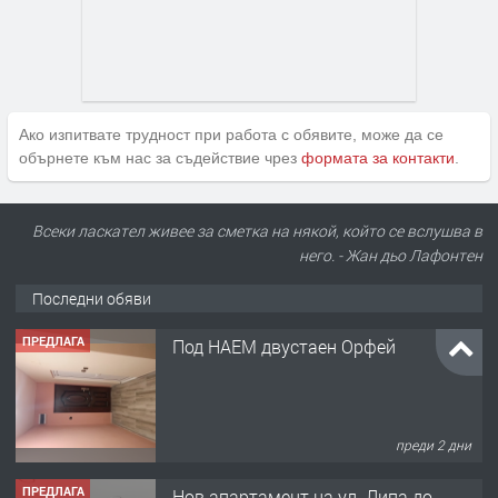
Ако изпитвате трудност при работа с обявите, може да се
обърнете към нас за съдействие чрез
формата за контакти
.
Всеки ласкател живее за сметка на някой, който се вслушва в
ПРЕДЛАГА
Под НАЕМ двустаен Орфей
него. - Жан дьо Лафонтен
Последни обяви
преди 2 дни
ПРЕДЛАГА
Нов апартамент на ул. Липа до
Езикова гимназия