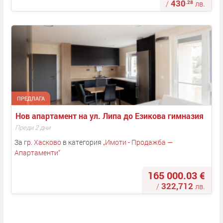
430
.28
/
лв.
ПРЕДЛАГА
Нов апартамент на ул. Липа до Езикова гимназия
Преди 2 дни
За
гр. Хасково
в категория
„
Имоти - Продажба —
Апартаменти
“
165 000.03 €
322,712
/
лв.