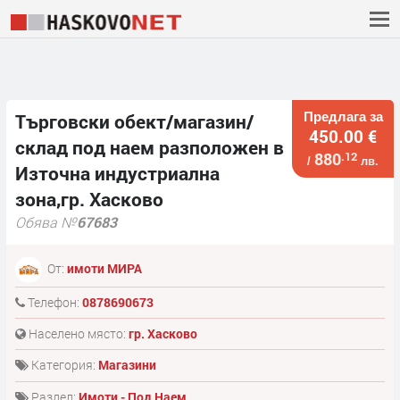
Предлага за
Търговски обект/магазин/
450.00 €
склад под наем разположен в
880
.12
/
лв.
Източна индустриална
зона,гр. Хасково
Обява №
67683
От:
имоти МИРА
Телефон:
0878690673
Населено място:
гр. Хасково
Категория:
Магазини
Раздел:
Имоти - Под Наем