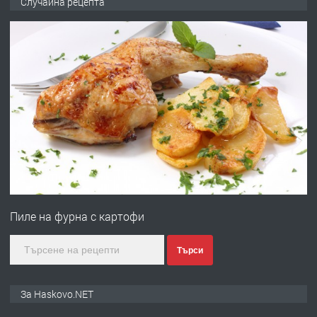
Случайна рецепта
ОБОРУДВАН ТРИСТАЕН
АПАРТАМЕНТ В ЦЕНТЪРА НА ГР.
ХАСКОВО
преди 4 дни
ПРЕДЛАГА
Давам гараж под наем
преди 4 дни
ПРЕДЛАГА
№4120 Магазин/Офис под наем в кв.
Любен Каравелов, Хасково-близо до
Пиле на фурна с картофи
градската градина!
преди 4 дни
Търси
ПРЕДЛАГА
ПРОСТОРЕН ТРИСТАЕН
За Haskovo.NET
АПАРТАМЕНТ В НОВА СГРАДА КВ.
КУБА