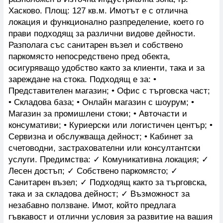
Хасково. Площ: 127 кв.м. Имотът е с отлична
локация и функционално разпределение, което го
прави подходящ за различни видове дейности.
Разполага със санитарен възел и собствено
паркомясто непосредствено пред обекта,
осигуряващо удобство както за клиенти, така и за
зареждане на стока. Подходящ е за: •
Представителен магазин; • Офис с търговска част;
• Складова база; • Онлайн магазин с шоурум; •
Магазин за промишлени стоки; • Авточасти и
консумативи; • Куриерски или логистичен център; •
Сервизна и обслужваща дейност; • Кабинет за
счетоводни, застрахователни или консултантски
услуги. Предимства: ✓ Комуникативна локация; ✓
Лесен достъп; ✓ Собствено паркомясто; ✓
Санитарен възел; ✓ Подходящ както за търговска,
така и за складова дейност; ✓ Възможност за
незабавно ползване. Имот, който предлага
гъвкавост и отлични условия за развитие на вашия