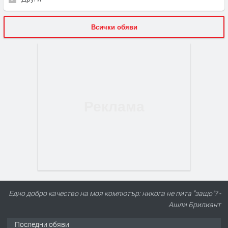
Всички обяви
Еднo добро качество на моя компютър: никога не пита "защо"? -
Ашли Брилиант
Последни обяви