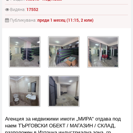
Видяна:
17552
Публикувана:
преди 1 месец (11:15, 2 юли)
Агенция за недвижими имоти „МИРА“ отдава под
наем ТЪРГОВСКИ ОБЕКТ / МАГАЗИН / СКЛАД,
разположен в Източна индустриална зона, гр.