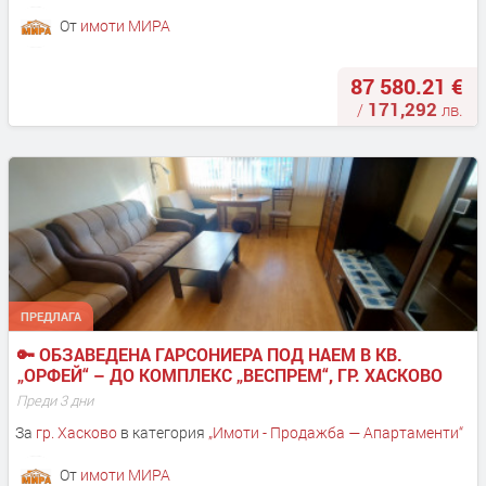
От
имоти МИРА
87 580.21 €
171,292
/
лв.
ПРЕДЛАГА
🔑 ОБЗАВЕДЕНА ГАРСОНИЕРА ПОД НАЕМ В КВ. 
„ОРФЕЙ“ – ДО КОМПЛЕКС „ВЕСПРЕМ“, ГР. ХАСКОВО
Преди 3 дни
За
гр. Хасково
в категория
„
Имоти - Продажба — Апартаменти
“
От
имоти МИРА