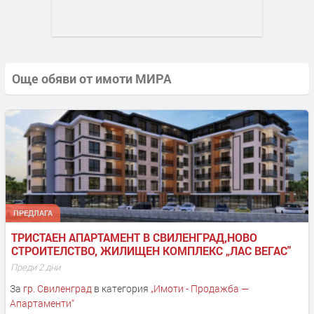
Още обяви от имоти МИРА
ПРЕДЛАГА
ТРИСТАЕН АПАРТАМЕНТ В СВИЛЕНГРАД,НОВО 
СТРОИТЕЛСТВО, ЖИЛИЩЕН КОМПЛЕКС „ЛАС ВЕГАС"
Преди 2 дни
За
гр. Свиленград
в категория
„
Имоти - Продажба —
Апартаменти
“