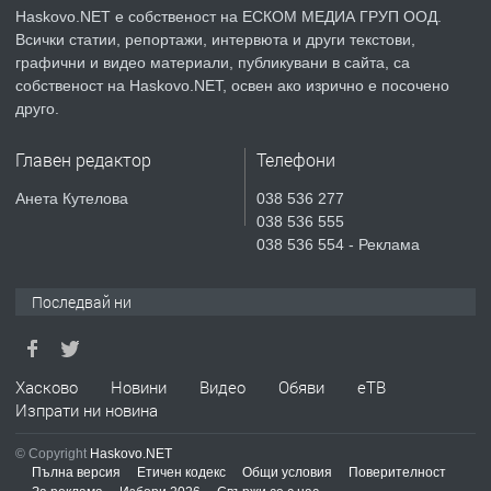
Haskovo.NET е собственост на ЕСКОМ МЕДИА ГРУП ООД.
Всички статии, репортажи, интервюта и други текстови,
преди 5 дни
графични и видео материали, публикувани в сайта, са
собственост на Haskovo.NET, освен ако изрично е посочено
ПРЕДЛАГА
Продавам парцел в гр. Хасково кв.
друго.
Хисаря до ток, вода,канализация,
асфалт 0889 537 426
Главен редактор
Телефони
преди 5 дни
Анета Кутелова
038 536 277
038 536 555
ПРЕДЛАГА
СГЛОБЯВАНЕ НА МЕБЕЛИ.
038 536 554 - Реклама
Последвай ни
преди 5 дни
ПРЕДЛАГА
Хасково
Новини
Видео
Обяви
еТВ
№4119 Едностаен обзаведен
Изпрати ни новина
апартамент под наем в кв.
Училищни, гр. Хасково.
© Copyright
Haskovo.NET
Пълна версия
Етичен кодекс
Общи условия
Поверителност
преди 5 дни