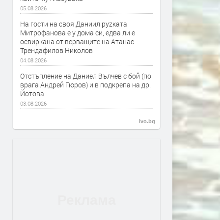
05.08.2026
На гости на своя Даниил руzката
Митрофанова е у дома си, едва ли е
освиркана от верващите на Атанас
Трендафилов Николов
04.08.2026
Отстъпление на Даниел Вълчев с бой (по
врага Андрей Гюров) и в подкрепа на др.
Йотова
03.08.2026
ivo.bg