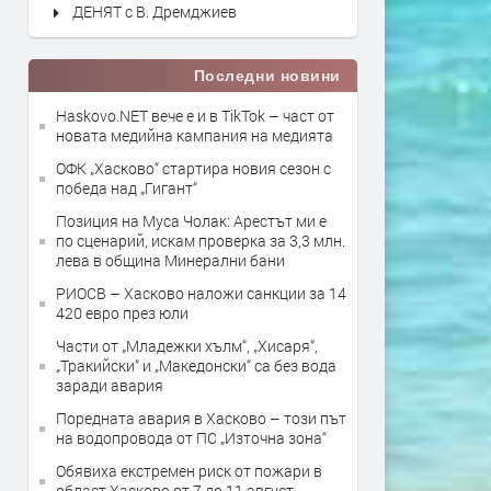
ДЕНЯТ с В. Дремджиев
Последни новини
Haskovo.NET вече е и в TikTok – част от
новата медийна кампания на медията
ОФК „Хасково“ стартира новия сезон с
победа над „Гигант“
Позиция на Муса Чолак: Арестът ми е
по сценарий, искам проверка за 3,3 млн.
лева в община Минерални бани
РИОСВ – Хасково наложи санкции за 14
420 евро през юли
Части от „Младежки хълм“, „Хисаря“,
„Тракийски“ и „Македонски“ са без вода
заради авария
Поредната авария в Хасково – този път
на водопровода от ПС „Източна зона“
Обявиха екстремен риск от пожари в
област Хасково от 7 до 11 август