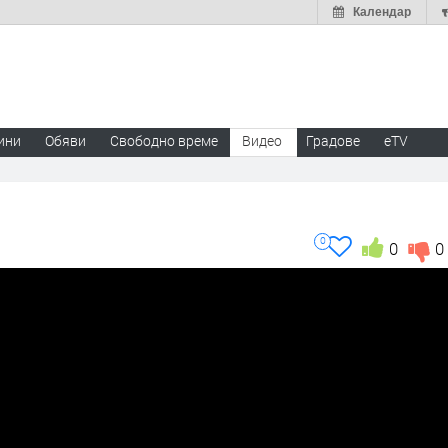
Календар
ини
Обяви
Свободно време
Видео
Градове
eTV
0
0
0