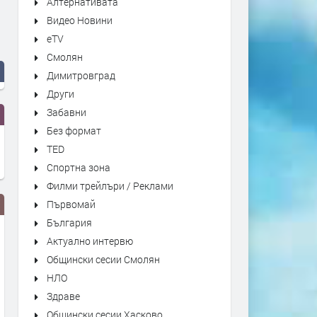
Алтернативата
Видео Новини
eTV
Смолян
Димитровград
Други
Забавни
Без формат
TED
Спортна зона
Филми трейлъри / Реклами
Първомай
България
Актуално интервю
Общински сесии Смолян
НЛО
Здраве
Общински сесии Хасково