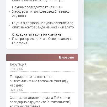
Почина председателят на БСП –
Хасково и читалищен деец Славейко
Андонов
Съдът в Хасково не пусна обвиняем за
опит за контрабанда на кокаин и злато
Откраднатата кола на кмета на
Пъстрогор е открита в Северозападна
България
Блогове
Деругация
07.08.2026
Толерирането на латентния
антисемитизъм е тревожен факт (и) у
нас днес
06.08.2026
Скандал с нацисти гърми, а Той мълчи
солидарно с другарите “антифашисти”,
които му гласуваха