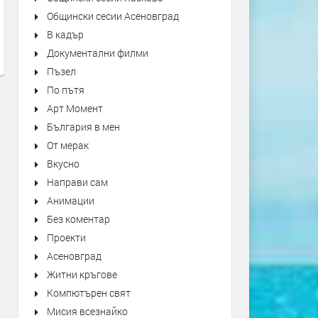
Kiss - Forever
"Bésame Mucho" Alfredo
Общински сесии Асеновград
Rodriguez Trio Live at Mon
преди 14 часа
В кадър
Jazz Festival
Документални филми
преди 14 часа
Пъзел
По пътя
Арт Момент
България в мен
От мерак
Вкусно
Направи сам
Анимации
Без коментар
Проекти
Асеновград
Житни кръгове
Компютърен свят
Мисия всезнайко