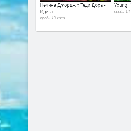
r - Sugar Talking
Нелина Джордж x Теди Дора -
Young K
lla 2026
Идиот
преди 13
преди 13 часа