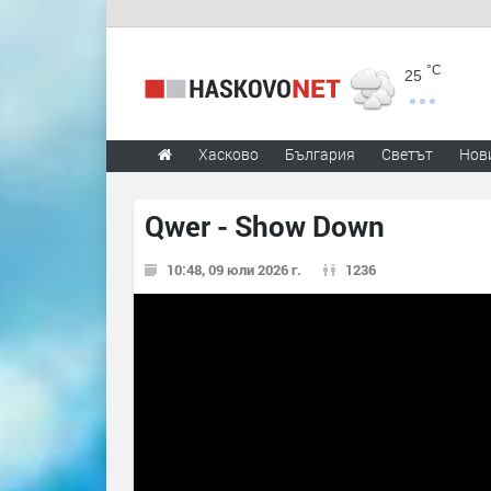
°C
25
Хасково
България
Светът
Нов
Qwer - Show Down
10:48, 09 юли 2026 г.
1236