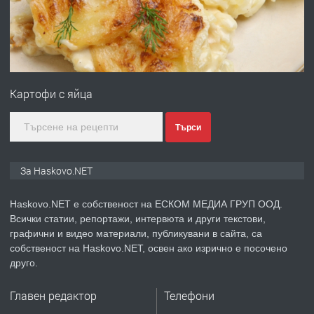
Любен Каравелов, Хасково-близо до
градската градина!
преди 4 дни
ПРЕДЛАГА
ПРОСТОРЕН ТРИСТАЕН
Картофи с яйца
АПАРТАМЕНТ В НОВА СГРАДА КВ.
КУБА
Търси
преди 5 дни
За Haskovo.NET
ПРЕДЛАГА
Продавам парцел в гр. Хасково кв.
Хисаря до ток, вода,канализация,
Haskovo.NET е собственост на ЕСКОМ МЕДИА ГРУП ООД.
асфалт 0889 537 426
Всички статии, репортажи, интервюта и други текстови,
графични и видео материали, публикувани в сайта, са
преди 5 дни
собственост на Haskovo.NET, освен ако изрично е посочено
друго.
ПРЕДЛАГА
СГЛОБЯВАНЕ НА МЕБЕЛИ.
Главен редактор
Телефони