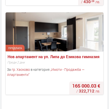
430
.28
/
лв.
ПРЕДЛАГА
Нов апартамент на ул. Липа до Езикова гимназия
Преди 2 дни
За
гр. Хасково
в категория
„
Имоти - Продажба —
Апартаменти
“
165 000.03 €
322,712
/
лв.