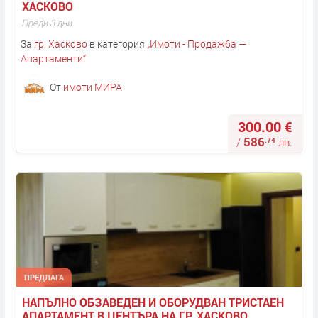
ХАСКОВО
Преди 3 дни
За
гр. Хасково
в категория
„
Имоти - Продажба —
Апартаменти
“
От
имоти МИРА
300.00 €
586
.74
/
лв.
ПРЕДЛАГА
НАПЪЛНО ОБЗАВЕДЕН И ОБОРУДВАН ТРИСТАЕН 
АПАРТАМЕНТ В ЦЕНТЪРА НА ГР. ХАСКОВО