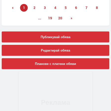
«
1
2
3
4
5
6
7
8
...
19
20
»
Публикувай обява
Редактирай обява
Планове с платени обяви