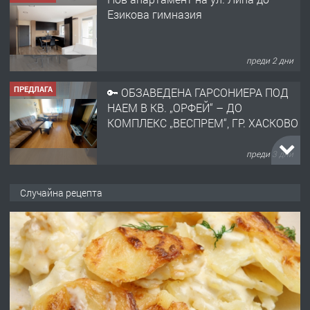
ПРЕДЛАГА
🔑 ОБЗАВЕДЕНА ГАРСОНИЕРА ПОД
НАЕМ В КВ. „ОРФЕЙ“ – ДО
КОМПЛЕКС „ВЕСПРЕМ“, ГР. ХАСКОВО
преди 3 дни
ПРЕДЛАГА
НАПЪЛНО ОБЗАВЕДЕН И
ОБОРУДВАН ТРИСТАЕН
АПАРТАМЕНТ В ЦЕНТЪРА НА ГР.
ХАСКОВО
преди 4 дни
Случайна рецепта
ПРЕДЛАГА
Давам гараж под наем
преди 4 дни
ПРЕДЛАГА
№4120 Магазин/Офис под наем в кв.