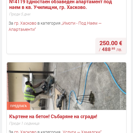
№4119 Едностаен обзаведен апартамент под 
наем в кв. Училищни, гр. Хасково.
Преди 5 дни
За
гр. Хасково
в категория
„
Имоти - Под Наем —
Апартаменти
“
250.00 €
488
.95
/
лв.
ПРЕДЛАГА
Къртене на бетон! Събаряне на сгради! 
Преди 1 седмица
За
гр. Хасково
в категория
„
Услуги — Хамалски
“