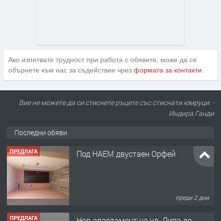
Ако изпитвате трудност при работа с обявите, може да се
обърнете към нас за съдействие чрез
формата за контакти
.
ПРЕДЛАГА
Под НАЕМ двустаен Орфей
Вие не можете да си стиснете ръцете със стиснати юмруци. -
Индира Ганди
Последни обяви
преди 2 дни
ПРЕДЛАГА
Нов апартамент на ул. Липа до
Езикова гимназия
преди 2 дни