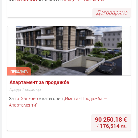
Договаряне
ПРЕДЛАГА
Апартамент за продажба
Преди 1 седмица
За
гр. Хасково
в категория
„
Имоти - Продажба —
Апартаменти
“
90 250.18 €
176,514
/
лв.