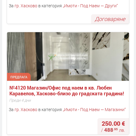
За
гр. Хасково
в категория
„
Имоти - Под Наем — Други
“
Договаряне
ПРЕДЛАГА
№4120 Магазин/Офис под наем в кв. Любен 
Каравелов, Хасково-близо до градската градина!
Преди 4 дни
За
гр. Хасково
в категория
„
Имоти - Под Наем — Магазини
“
250.00 €
488
.95
/
лв.