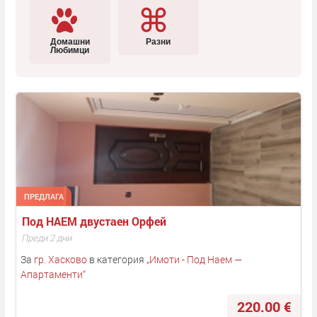
Домашни
Разни
Любимци
ПРЕДЛАГА
Под НАЕМ двустаен Орфей
Преди 2 дни
За
гр. Хасково
в категория
„
Имоти - Под Наем —
Апартаменти
“
220.00 €