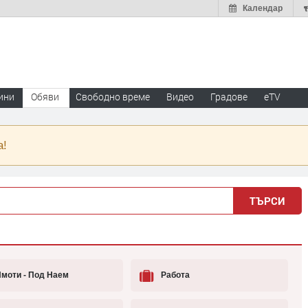
Календар
ини
Обяви
Свободно време
Видео
Градове
eTV
а!
ТЪРСИ
моти - Под Наем
Работа