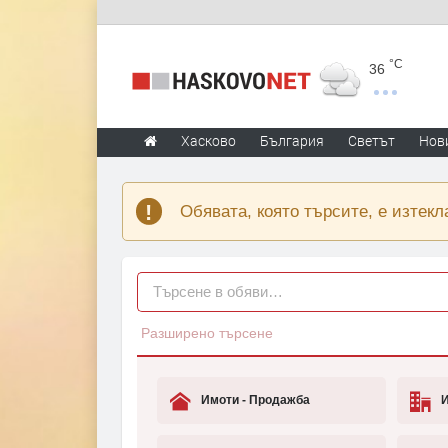
°C
36
Хасково
България
Светът
Нов
Обявата, която търсите, е изтекл
Разширено търсене
Имоти - Продажба
И