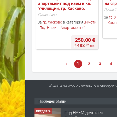
апартамент под наем в кв. 
на сгр
Училищни, гр. Хасково.
Преди 1
Преди 4 дни
За
гр. 
За
гр. Хасково
в категория
„
Имоти
— Хама
- Под Наем — Апартаменти
“
250.00 €
488
.95
/
лв.
«
1
2
3
4
В света на злото, глупостите, неувере
Последни обяви
ПРЕДЛАГА
Нов апартамент на ул.