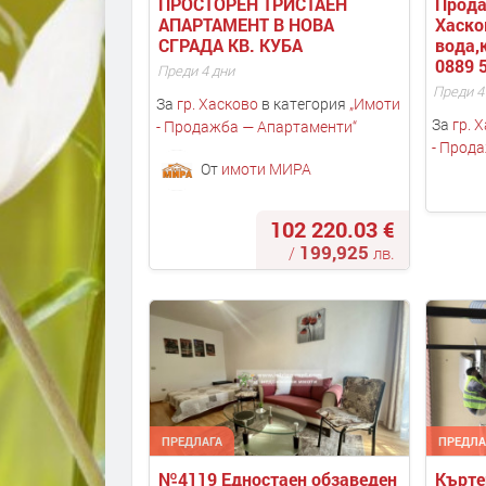
ПРОСТОРЕН ТРИСТАЕН 
Прода
АПАРТАМЕНТ В НОВА 
Хасков
СГРАДА КВ. КУБА
вода,
0889 
Преди 4 дни
Преди 4
За
гр. Хасково
в категория
„
Имоти
За
гр. 
- Продажба — Апартаменти
“
- Прод
От
имоти МИРА
102 220.03 €
199,925
/
лв.
ПРЕДЛАГА
ПРЕДЛА
№4119 Едностаен обзаведен 
Кърте