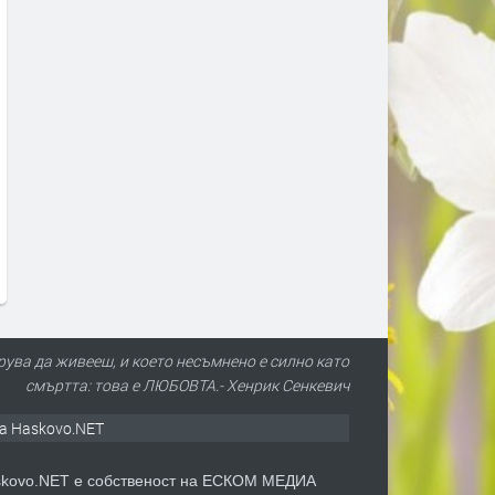
рува да живееш, и което несъмнено е силно като
смъртта: това е ЛЮБОВТА.- Хенрик Сенкевич
а Haskovo.NET
kovo.NET е собственост на ЕСКОМ МЕДИА