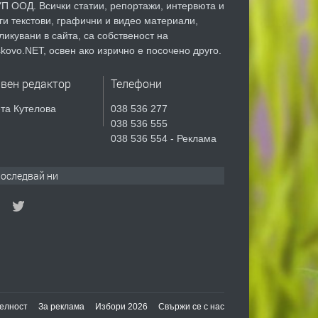
П ООД. Всички статии, репортажи, интервюта и
ги текстови, графични и видео материали,
ликувани в сайта, са собственост на
kovo.NET, освен ако изрично е посочено друго.
авен редактор
Телефони
та Кутелова
038 536 277
038 536 555
038 536 554 - Реклама
оследвай ни
елност
За реклама
Избори 2026
Свържи се с нас