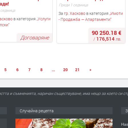
ади! 
Преди 1 седмица
 седмица
За
гр. Хасково
в категория
„
Имоти
Хасково
в категория
„
Услуги
- Продажба — Апартаменти
“
лски
“
90 250.18 €
Договаряне
176,514
/
лв.
5
6
7
8
...
20
21
»
ността и съмненията, наричан съществуване, има нещо за което си ст
Случайна рецепта
З
Has