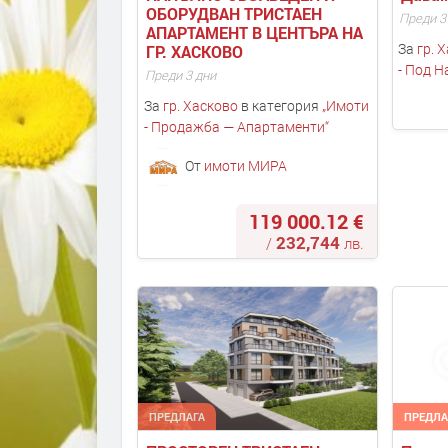
ОБОРУДВАН ТРИСТАЕН 
Преди 3
АПАРТАМЕНТ В ЦЕНТЪРА НА 
За
гр. 
ГР. ХАСКОВО
- Под Н
Преди 3 дни
За
гр. Хасково
в категория
„
Имоти
- Продажба — Апартаменти
“
От
имоти МИРА
119 000.12 €
232,744
/
лв.
ПРЕДЛАГА
ПРЕДЛА