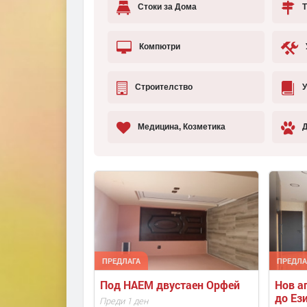
Стоки за Дома
Т
Компютри
Строителство
У
Медицина, Козметика
Д
ПРЕДЛАГА
ПРЕДЛА
Под НАЕМ двустаен Орфей
Нов ап
до Ез
Преди 1 ден