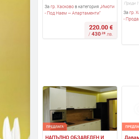
Преди 1
За
гр. Хасково
в категория
„
Имоти
За
гр. 
- Под Наем — Апартаменти
“
- Прод
220.00 €
430
.28
/
лв.
ПРЕДЛАГА
ПРЕДЛА
НАПЪЛНО ОБЗАВЕДЕН И 
Давам