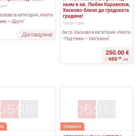
наем в кв. Любен Каравелов, 
 дни
Хасково-близо до градската 
Хасково
в категория
„
Имоти
градина!
аем — Други
“
Преди 3 дни
За
гр. Хасково
в категория
„
Имоти
Договаряне
- Под Наем — Магазини
“
250.00 €
488
.95
/
лв.
ГА
ПРЕДЛАГА