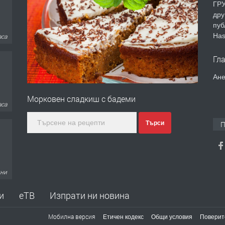
ГРУ
дру
пуб
Has
аса
Гл
Ане
Морковен сладкиш с бадеми
дни
Търси
П
дни
и
еТВ
Изпрати ни новина
Мобилна версия
Етичен кодекс
Общи условия
Поверит