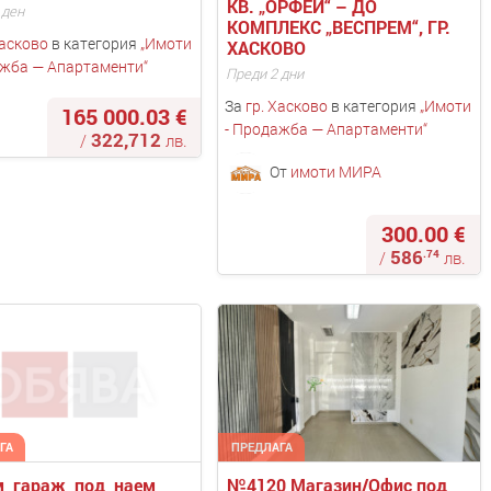
КВ. „ОРФЕЙ“ – ДО 
 ден
КОМПЛЕКС „ВЕСПРЕМ“, ГР. 
Хасково
в категория
„
Имоти
ХАСКОВО
ажба — Апартаменти
“
Преди 2 дни
За
гр. Хасково
в категория
„
Имоти
165 000.03 €
- Продажба — Апартаменти
“
322,712
/
лв.
От
имоти МИРА
300.00 €
586
.74
/
лв.
ГА
ПРЕДЛАГА
  гараж  под  наем 
№4120 Магазин/Офис под 