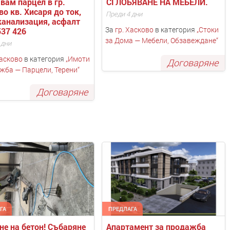
вам парцел в гр. 
СГЛОБЯВАНЕ НА МЕБЕЛИ. 
о кв. Хисаря до ток, 
Преди 4 дни
канализация, асфалт 
За
гр. Хасково
в категория
„
Стоки
537 426
за Дома — Мебели, Обзавеждане
“
 дни
Хасково
в категория
„
Имоти
Договаряне
ажба — Парцели, Терени
“
Договаряне
ГА
ПРЕДЛАГА
не на бетон! Събаряне 
Апартамент за продажба