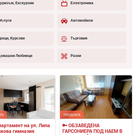
уризъм, Екскурзии
Електроника
Услуги
Автомобили
роци, Курсове
Търговия
омашни Любимци
Разни
ГА
ПРЕДЛАГА
артамент на ул. Липа 
🔑 ОБЗАВЕДЕНА 
икова гимназия
ГАРСОНИЕРА ПОД НАЕМ В 