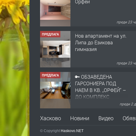
Липа до Езикова
гимназия
преди 23 ч
ПРЕДЛАГА
🔑 ОБЗАВЕДЕНА
ГАРСОНИЕРА ПОД
НАЕМ В КВ. „ОРФЕЙ“ –
ДО КОМПЛЕКС
„ВЕСПРЕМ“, ГР.
преди 2 
ХАСКОВО
ПРЕДЛАГА
НАПЪЛНО ОБЗАВЕДЕН
И ОБОРУДВАН
ТРИСТАЕН
АПАРТАМЕНТ В
ЦЕНТЪРА НА ГР.
преди 3 
ХАСКОВО
ПРЕДЛАГА
Давам гараж под наем
Хасково
Новини
Видео
Обяв
© Copyright
Haskovo.NET