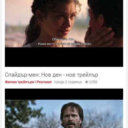
Спайдър-мен: Нов ден - нов трейлър
Филми трейлъри / Реклами
преди 2 седмици
1209