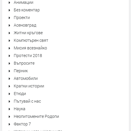
Анимации
Без коментар
Проекти
Асеновград
Житни кръгове
Компютърен свят
Мисия всезнайко
Протести 2018
Въпросите
Перник
Автомобили
Кратки истории
Етюди
Пътувай с нас
Наука
Неопитомените Родопи
Фактор 7