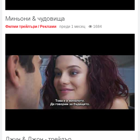
Миньони & чудовища
Филми трейлъри / Реклами
преди 1 месец
1684
Джун & Джон - трейлър