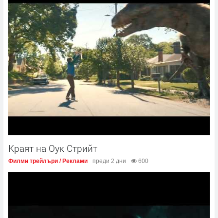
Краят на Оук Стрийт
Филми трейлъри / Реклами
преди 2 дни
600