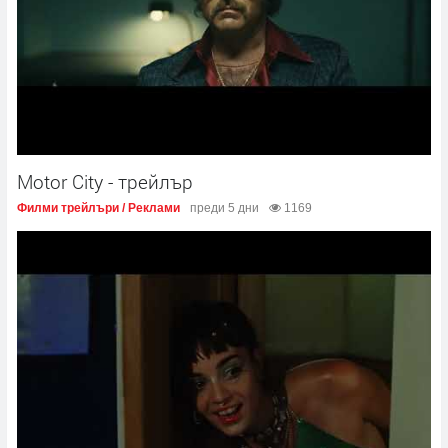
Motor City - трейлър
Филми трейлъри / Реклами
преди 5 дни
1169