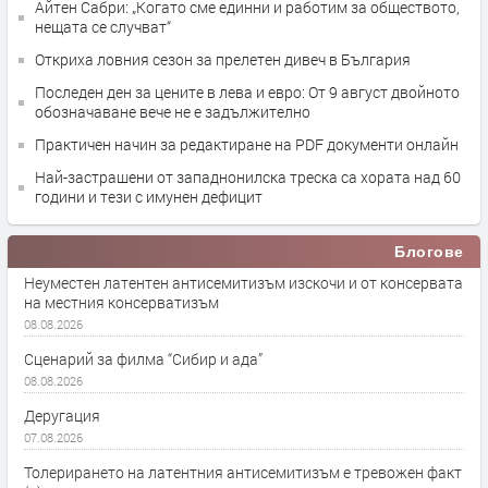
Айтен Сабри: „Когато сме единни и работим за обществото,
нещата се случват“
Откриха ловния сезон за прелетен дивеч в България
Последен ден за цените в лева и евро: От 9 август двойното
обозначаване вече не е задължително
Практичен начин за редактиране на PDF документи онлайн
Най-застрашени от западнонилска треска са хората над 60
години и тези с имунен дефицит
Блогове
Неуместен латентен антисемитизъм изскочи и от консервата
на местния консерватизъм
08.08.2026
Сценарий за филма “Сибир и ада”
08.08.2026
Деругация
07.08.2026
Толерирането на латентния антисемитизъм е тревожен факт