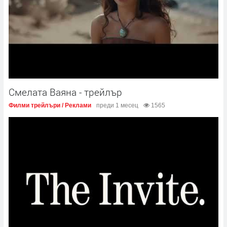
Смелата Ваяна - трейлър
Филми трейлъри / Реклами
преди 1 месец
1565