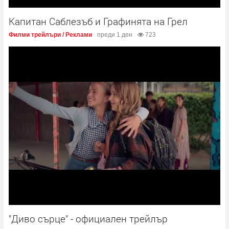
Капитан Саблезъб и Графинята на Грeл
Филми трейлъри / Реклами
преди 1 ден
723
"Диво сърце" - официален трейлър