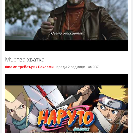
Мъртва хватка
Филми трейлъри / Реклами
преди 2 седмици
937