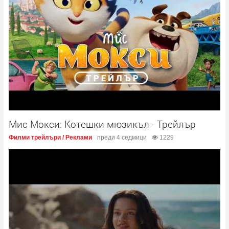
Мис Мокси: Котешки мюзикъл - Трейлър
Филми трейлъри / Реклами
преди 4 седмици
1229