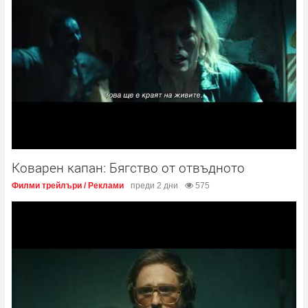
Коварен капан: Бягство от отвъдното
Филми трейлъри / Реклами
преди 2 дни
575