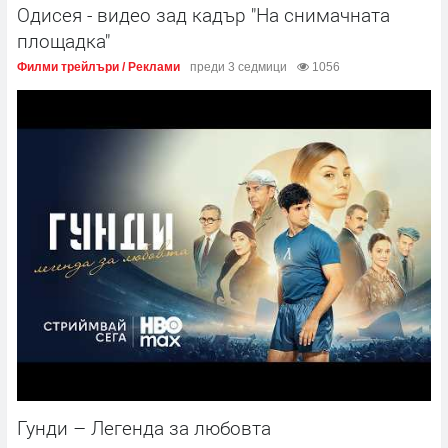
Одисея - видео зад кадър "На снимачната
площадка"
Филми трейлъри / Реклами
преди 3 седмици
1056
Гунди – Легенда за любовта