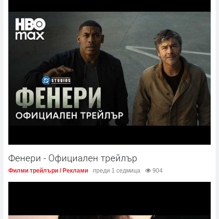
Фенери - Официален трейлър
Филми трейлъри / Реклами
преди 1 седмица
904