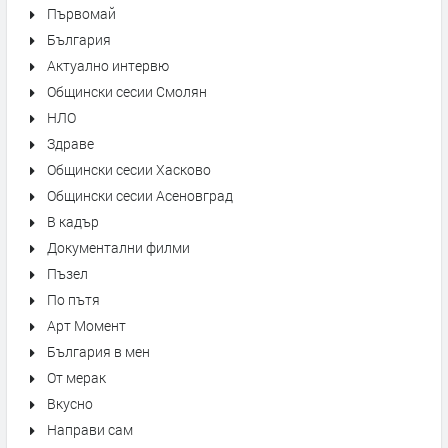
Първомай
България
Актуално интервю
Общински сесии Смолян
НЛО
Здраве
Общински сесии Хасково
Общински сесии Асеновград
В кадър
Документални филми
Пъзел
По пътя
Арт Момент
България в мен
От мерак
Вкусно
Направи сам