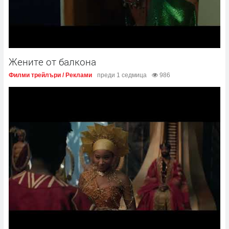
Жените от балкона
Филми трейлъри / Реклами
преди 1 седмица
986