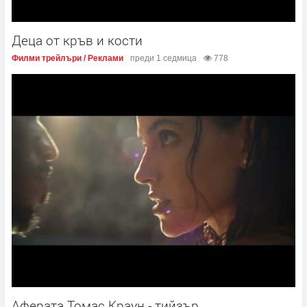
Деца от кръв и кости
Филми трейлъри / Реклами
преди 1 седмица
778
Аферата Томас Краун - тийзър