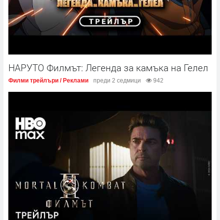
НАРУТО Филмът: Легенда за камъка на Гелел
Филми трейлъри / Реклами
преди 2 седмици
942