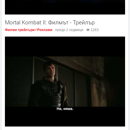
Mortal Kombat II: Филмът - Трейлър
Филми трейлъри / Реклами
преди 2 седмици
1263