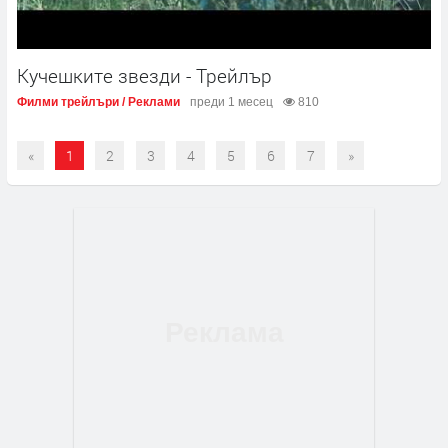
Кучешките звезди - Трейлър
Филми трейлъри / Реклами
преди 1 месец
810
«
1
2
3
4
5
6
7
»