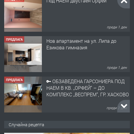
преди 1 ден
ПРЕДЛАГА
Нов апартамент на ул. Липа до
Езикова гимназия
преди 1 ден
ПРЕДЛАГА
🔑 ОБЗАВЕДЕНА ГАРСОНИЕРА ПОД
НАЕМ В КВ. „ОРФЕЙ“ – ДО
КОМПЛЕКС „ВЕСПРЕМ“, ГР. ХАСКОВО
преди 2 дни
ПРЕДЛАГА
НАПЪЛНО ОБЗАВЕДЕН И
ОБОРУДВАН ТРИСТАЕН
Случайна рецепта
АПАРТАМЕНТ В ЦЕНТЪРА НА ГР.
ХАСКОВО