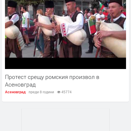
Протест срещу ромския произвол в
Асеновград
Асеновград
преди 8 години
45774