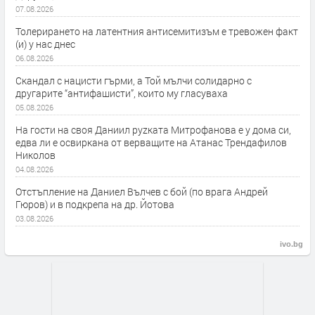
07.08.2026
Толерирането на латентния антисемитизъм е тревожен факт
(и) у нас днес
06.08.2026
Скандал с нацисти гърми, а Той мълчи солидарно с
другарите “антифашисти”, които му гласуваха
05.08.2026
На гости на своя Даниил руzката Митрофанова е у дома си,
едва ли е освиркана от верващите на Атанас Трендафилов
Николов
04.08.2026
Отстъпление на Даниел Вълчев с бой (по врага Андрей
Гюров) и в подкрепа на др. Йотова
03.08.2026
ivo.bg