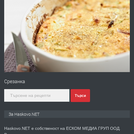
преди 3 дни
ПРЕДЛАГА
Давам гараж под наем
преди 3 дни
ПРЕДЛАГА
№4120 Магазин/Офис под наем в кв.
Любен Каравелов, Хасково-близо до
градската градина!
Срезанка
преди 3 дни
Търси
ПРЕДЛАГА
ПРОСТОРЕН ТРИСТАЕН
АПАРТАМЕНТ В НОВА СГРАДА КВ.
КУБА
За Haskovo.NET
преди 4 дни
Haskovo.NET е собственост на ЕСКОМ МЕДИА ГРУП ООД.