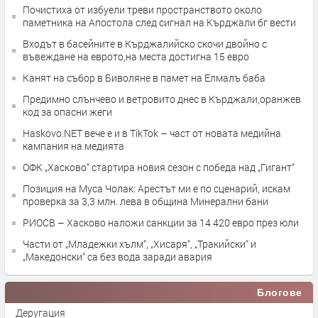
Почистиха от избуели треви пространството около
паметника на Апостола след сигнал на Кърджали бг вести
Входът в басейните в Кърджалийско скочи двойно с
въвеждане на еврото,на места достигна 15 евро
Канят на събор в Биволяне в памет на Елмалъ баба
Предимно слънчево и ветровито днес в Кърджали,оранжев
код за опасни жеги
Haskovo.NET вече е и в TikTok – част от новата медийна
кампания на медията
ОФК „Хасково“ стартира новия сезон с победа над „Гигант“
Позиция на Муса Чолак: Арестът ми е по сценарий, искам
проверка за 3,3 млн. лева в община Минерални бани
РИОСВ – Хасково наложи санкции за 14 420 евро през юли
Части от „Младежки хълм“, „Хисаря“, „Тракийски“ и
„Македонски“ са без вода заради авария
Блогове
Деругация