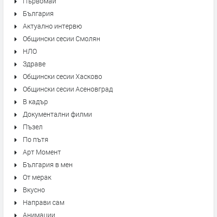
Първомай
България
Актуално интервю
Общински сесии Смолян
НЛО
Здраве
Общински сесии Хасково
Общински сесии Асеновград
В кадър
Документални филми
Пъзел
По пътя
Арт Момент
България в мен
От мерак
Вкусно
Направи сам
Анимации