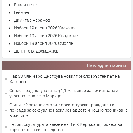
Различните
Гейминг
Димитър Аврамов
Избори 19 април 2026 Хасково
Избори 19 април 2026 Кърджали
Избори 19 април 2026 Смолян
ДЕНЯТ с В. Дремджиев
Последни новини
Над 33 млн. евро ще струва новият околовръстен път на
Хасково
Свиленград получава над 1,1 млн. евро за почистване и
укрепване на река Марица
Съдът в Хасково остави в ареста турски гражданин с
присъда за сексуално насилие над дете и нощно проникване
в жилище
Европрокуратурата влезе във В и К Кърджали,проверява
харченето на евросредства