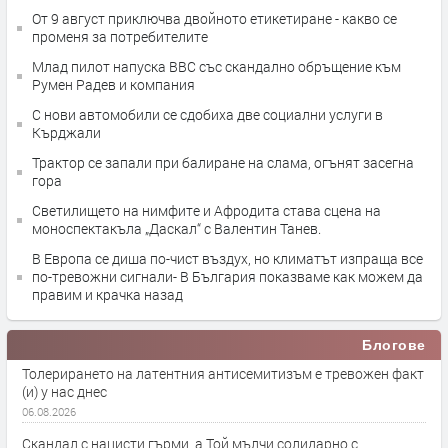
От 9 август приключва двойното етикетиране - какво се
променя за потребителите
Млад пилот напуска ВВС със скандално обръщение към
Румен Радев и компания
С нови автомобили се сдобиха две социални услуги в
Кърджали
Трактор се запали при балиране на слама, огънят засегна
гора
Светилището на нимфите и Афродита става сцена на
моноспектакъла „Даскал“ с Валентин Танев.
В Европа се диша по-чист въздух, но климатът изпраща все
по-тревожни сигнали- В България показваме как можем да
правим и крачка назад
Блогове
Толерирането на латентния антисемитизъм е тревожен факт
(и) у нас днес
06.08.2026
Скандал с нацисти гърми, а Той мълчи солидарно с