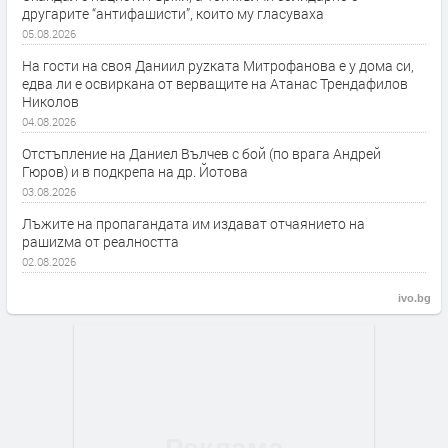
другарите “антифашисти”, които му гласуваха
05.08.2026
На гости на своя Даниил руzката Митрофанова е у дома си,
едва ли е освиркана от верващите на Атанас Трендафилов
Николов
04.08.2026
Отстъпление на Даниел Вълчев с бой (по врага Андрей
Гюров) и в подкрепа на др. Йотова
03.08.2026
Лъжите на пропагандата им издават отчаянието на
рашиzма от реалността
02.08.2026
ivo.bg