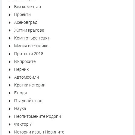
Без коментар
Проекти
Асеновград
Житни кръгове
Компютърен свят
Мисия всезнайко
Протести 2018
Въпросите
Перник
Автомобили
Кратки истории
Етюди
Пътувай с нас
Наука
Неопитомените Родопи
Фактор 7
Истории извън Новините