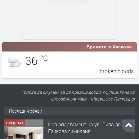
Времето в Хасково
36
°C
broken clouds
Трябва да си умен, за да правиш добро, глупаците не са
способни на това. - Мадам дьо Помпадур
Последни обяви
ПРЕДЛАГА
Нов апартамент на ул. Липа до
Езикова гимназия