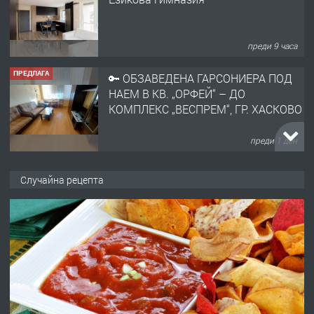
преди 9 часа
ПРЕДЛАГА
🔑 ОБЗАВЕДЕНА ГАРСОНИЕРА ПОД
НАЕМ В КВ. „ОРФЕЙ“ – ДО
КОМПЛЕКС „ВЕСПРЕМ“, ГР. ХАСКОВО
преди 1 ден
ПРЕДЛАГА
НАПЪЛНО ОБЗАВЕДЕН И
Случайна рецепта
ОБОРУДВАН ТРИСТАЕН
АПАРТАМЕНТ В ЦЕНТЪРА НА ГР.
ХАСКОВО
преди 2 дни
ПРЕДЛАГА
Давам гараж под наем