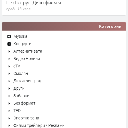
Пес Патрул: Дино филмът
К
преди 13 часа
п
Категории
Музика
Концерти
Алтернативата
Видео Новини
eTV
Смолян
Димитровград
Други
Забавни
Без формат
TED
Спортна зона
Филми трейлъри / Реклами