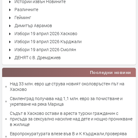
Истории извън Новините
Различните
Гейминг
Димитър Аврамов
Избори 19 април 2026 Хасково
Избори 19 април 2026 Кърджали
Избори 19 април 2026 Смолян
ДЕНЯТ с В. Дремджиев
Последни новини
Над 33 млн. евро ще струва новият околовръстен път на
Хасково
Свиленград получава над 1,1 млн. евро за почистване и
укрепване на река Марица
Съдът в Хасково остави в ареста турски гражданин с
присъда за сексуално насилие над дете и нощно проникване
в жилище
Европрокуратурата влезе във В и К Кърджали,проверява