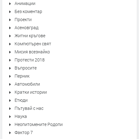
Анимации
Без коментар
Проекти
Асеновград
Житни кръгове
Компютърен свят
Мисия всезнайко
Протести 2018
Въпросите
Перник
Автомобили
Кратки истории
Етюди
Пътувай с нас
Наука
Неопитомените Родопи
Фактор 7