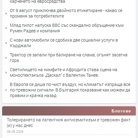
харченето на евросредства
От 9 август приключва двойното етикетиране - какво се
променя за потребителите
Млад пилот напуска ВВС със скандално обръщение към
Румен Радев и компания
С нови автомобили се сдобиха две социални услуги в
Кърджали
Трактор се запали при балиране на слама, огънят засегна
гора
Светилището на нимфите и Афродита става сцена на
моноспектакъла „Даскал“ с Валентин Танев.
В Европа се диша по-чист въздух, но климатът изпраща все
по-тревожни сигнали- В България показваме как можем да
правим и крачка назад
Блогове
Толерирането на латентния антисемитизъм е тревожен факт
(и) у нас днес
06.08.2026