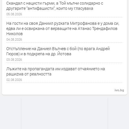
Скандал с нацисти гърми, а Той мълчи солидарно с
другарите “антифашисти”, които му гласуваха
05.08.2026
На гости на своя Даниил руzката Митрофанова е у дома си,
едва ли е освиркана от верващите на Атанас Трендафилов
Николов
04.08.2026
Отстъпление на Даниел Вълчев с бой (по врага Андрей
Гюров) и в подкрепа на др. Йотова
03.08.2026
Лъжите на пропагандата им издават отчаянието на
рашиzма от реалността
02.08.2026
ivo.bg