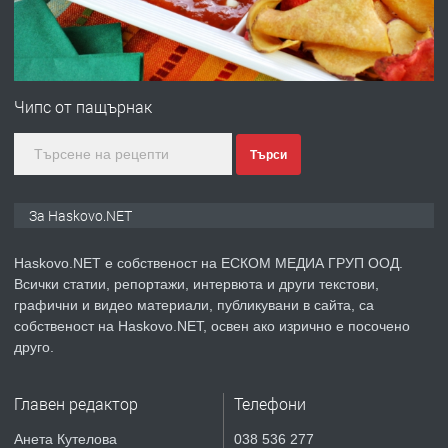
преди 2 дни
ПРЕДЛАГА
№4120 Магазин/Офис под наем в кв.
Любен Каравелов, Хасково-близо до
Чипс от пащърнак
градската градина!
Търси
преди 2 дни
ПРЕДЛАГА
ПРОСТОРЕН ТРИСТАЕН
За Haskovo.NET
АПАРТАМЕНТ В НОВА СГРАДА КВ.
КУБА
Haskovo.NET е собственост на ЕСКОМ МЕДИА ГРУП ООД.
Всички статии, репортажи, интервюта и други текстови,
преди 3 дни
графични и видео материали, публикувани в сайта, са
собственост на Haskovo.NET, освен ако изрично е посочено
ПРЕДЛАГА
Продавам парцел в гр. Хасково кв.
друго.
Хисаря до ток, вода,канализация,
асфалт 0889 537 426
Главен редактор
Телефони
преди 3 дни
Анета Кутелова
038 536 277