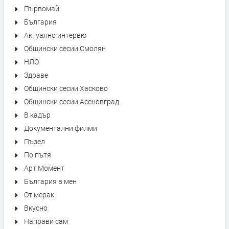
Първомай
България
Актуално интервю
Общински сесии Смолян
НЛО
Здраве
Общински сесии Хасково
Общински сесии Асеновград
В кадър
Документални филми
Пъзел
По пътя
Арт Момент
България в мен
От мерак
Вкусно
Направи сам