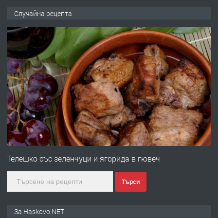
ПРЕДЛАГА
Продавам парцел в кв. Младежки
Случайна рецепта
хълм в Хасково без посредници 0889
537 426
преди 1 ден
ПРЕДЛАГА
Давам обзаведено жилище за жена
без брокери 0889 537 426
преди 1 ден
ПРЕДЛАГА
Под НАЕМ двустаен Орфей
Телешко със зеленчуци и ягорида в гювеч
Търси
преди 4 дни
ПРЕДЛАГА
Нов апартамент на ул. Липа до
За Haskovo.NET
Езикова гимназия