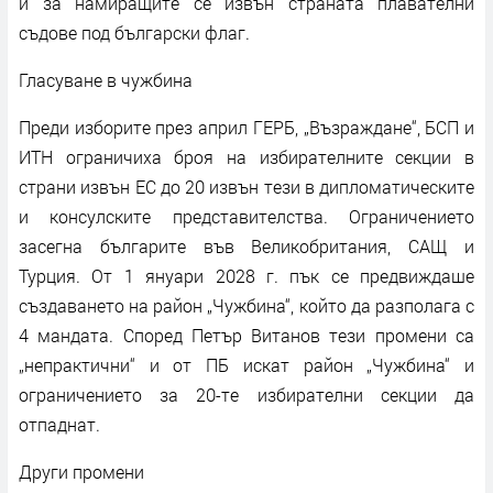
и за намиращите се извън страната плавателни
съдове под български флаг.
Гласуване в чужбина
Преди изборите през април ГЕРБ, „Възраждане“, БСП и
ИТН ограничиха броя на избирателните секции в
страни извън ЕС до 20 извън тези в дипломатическите
и консулските представителства. Ограничението
засегна българите във Великобритания, САЩ и
Турция. От 1 януари 2028 г. пък се предвиждаше
създаването на район „Чужбина“, който да разполага с
4 мандата. Според Петър Витанов тези промени са
„непрактични“ и от ПБ искат район „Чужбина“ и
ограничението за 20-те избирателни секции да
отпаднат.
Други промени