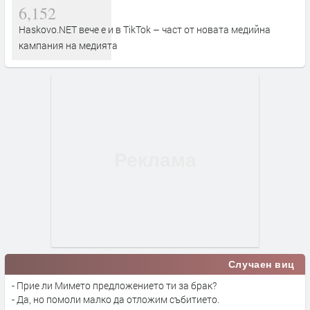
6,152
Haskovo.NET вече е и в TikTok – част от новата медийна
кампания на медията
Случаен виц
- Прие ли Мимето предложението ти за брак?
- Да, но помоли малко да отложим събитието.