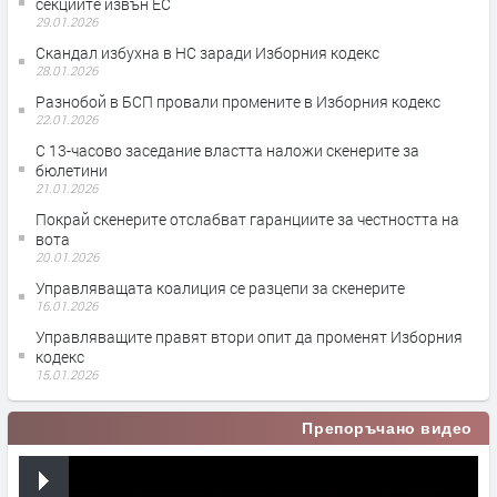
секциите извън ЕС
29.01.2026
Скандал избухна в НС заради Изборния кодекс
28.01.2026
Разнобой в БСП провали промените в Изборния кодекс
22.01.2026
С 13-часово заседание властта наложи скенерите за
бюлетини
21.01.2026
Покрай скенерите отслабват гаранциите за честността на
вота
20.01.2026
Управляващата коалиция се разцепи за скенерите
16.01.2026
Управляващите правят втори опит да променят Изборния
кодекс
15.01.2026
Препоръчано видео