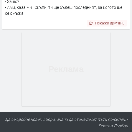
- Защо?
- Ами, каза ми : Скъпи, ти ще бъдеш последният, за когото ще
се омъжа!
Покажи друг виц
Да се сдобие човек с вяра, значи да стане десет пъти по-силен. -
Гюстав Льобон