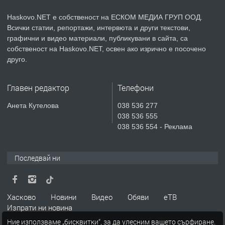
Haskovo.NET е собственост на ЕСКОМ МЕДИА ГРУП ООД.
Всички статии, репортажи, интервюта и други текстови,
преди 4 дни
графични и видео материали, публикувани в сайта, са
собственост на Haskovo.NET, освен ако изрично е посочено
ПРЕДЛАГА
🔑 ОБЗАВЕДЕНА ГАРСОНИЕРА ПОД
друго.
НАЕМ В КВ. „ОРФЕЙ“ – ДО
КОМПЛЕКС „ВЕСПРЕМ“, ГР. ХАСКОВО
Главен редактор
Телефони
преди 5 дни
Анета Кутелова
038 536 277
038 536 555
ПРЕДЛАГА
НАПЪЛНО ОБЗАВЕДЕН И
038 536 554 - Реклама
ОБОРУДВАН ТРИСТАЕН
АПАРТАМЕНТ В ЦЕНТЪРА НА ГР.
ХАСКОВО
Последвай ни
преди 6 дни
ПРЕДЛАГА
Давам гараж под наем
Хасково
Новини
Видео
Обяви
еТВ
Изпрати ни новина
Ние използваме „бисквитки“, за да улесним вашето сърфиране.