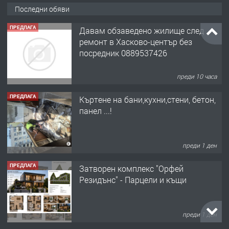
Последни обяви
ПРЕДЛАГА
Давам обзаведено жилище след
ремонт в Хасково-център без
посредник 0889537426
преди 10 часа
ПРЕДЛАГА
Къртене на бани,кухни,стени, бетон,
панел ...!
преди 1 ден
ПРЕДЛАГА
Затворен комплекс "Орфей
Резидънс" - Парцели и къщи
преди 1 ден