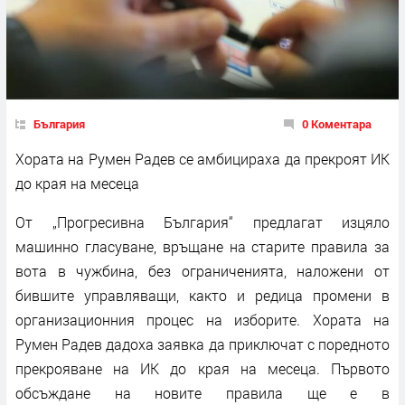
България
0 Коментара
Хората на Румен Радев се амбицираха да прекроят ИК
до края на месеца
От „Прогресивна България“ предлагат изцяло
машинно гласуване, връщане на старите правила за
вота в чужбина, без ограниченията, наложени от
бившите управляващи, както и редица промени в
организационния процес на изборите. Хората на
Румен Радев дадоха заявка да приключат с поредното
прекрояване на ИК до края на месеца. Първото
обсъждане на новите правила ще е в