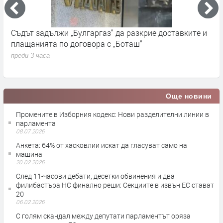
й
Съдът задължи „Булгаргаз“ да разкрие доставките и
Н
плащанията по договора с „Боташ“
з
преди 3 часа
п
Още новини
Промените в Изборния кодекс: Нови разделителни линии в
парламента
08.07.2026
Анкета: 64% от хасковлии искат да гласуват само на
машина
20.02.2026
След 11-часови дебати, десетки обвинения и два
филибастъра НС финално реши: Секциите в извън ЕС стават
20
06.02.2026
С голям скандал между депутати парламентът оряза