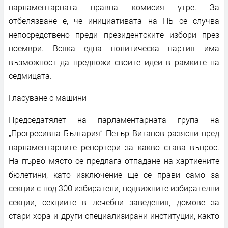
парламентарната правна комисия утре. За
отбелязване е, че инициативата на ПБ се случва
непосредствено преди президентските избори през
ноември. Всяка една политическа партия има
възможност да предложи своите идеи в рамките на
седмицата.
Гласуване с машини
Председатялет на парламентарната група на
„Прогресивна България“ Петър Витанов разясни пред
парламентарните репортери за какво става въпрос.
На първо място се предлага отпадане на хартиените
бюлетини, като изключение ще се прави само за
секции с под 300 избиратели, подвижните избирателни
секции, секциите в лечебни заведения, домове за
стари хора и други специализирани институции, както