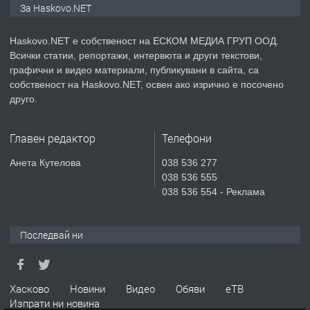
За Haskovo.NET
Хисаря до ток, вода,канализация,
асфалт 0889 537 426
Haskovo.NET е собственост на ЕСКОМ МЕДИА ГРУП ООД.
Всички статии, репортажи, интервюта и други текстови,
преди 5 дни
графични и видео материали, публикувани в сайта, са
собственост на Haskovo.NET, освен ако изрично е посочено
ПРЕДЛАГА
СГЛОБЯВАНЕ НА МЕБЕЛИ.
друго.
Главен редактор
Телефони
преди 5 дни
Анета Кутелова
038 536 277
038 536 555
ПРЕДЛАГА
№4119 Едностаен обзаведен
038 536 554 - Реклама
апартамент под наем в кв.
Училищни, гр. Хасково.
Последвай ни
преди 5 дни
ПРЕДЛАГА
Под НАЕМ двустаен Орфей
Хасково
Новини
Видео
Обяви
еТВ
Изпрати ни новина