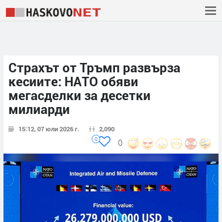
Страхът от Тръмп развърза
кесиите: НАТО обяви
мегасделки за десетки
милиарди
15:12, 07 юли 2026 г.
2,090
0
0