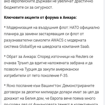
ако европейските държави не увеличат драстично
бюджетите си за сигурност.
Ключовите акценти от форума в Анкара:
* Модернизация на въздушния флот: НАТО официално
планира да замени застаряващия си флот от
разузнавателни самолети AWACS с модерната
система GlobalEye на шведската компания Saab.
* Обрат за Анкара: Според източници на Reuters се
очаква Тръмп да вдигне наложената забрана и да
позволи на Турция да закупи американски
изтребители от пето поколение F-35.
* Ясно послание към Вашингтон: Демонстрираните
договори за десетки милиарди долари имат за цел да
докажат на Белия дом, че Европа вече поема много
по-голям дял от финансовата тежест в колективната