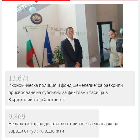
13,674
Икономическа полиция и фонд „Земеделие“ са разкрили
присвояване на субсидии за фиктивни пасища в
Кърджалийско и Хасковско
9,869
Не дадоха ход на делото за отвличане на млада жена
заради отпуск на адвокати