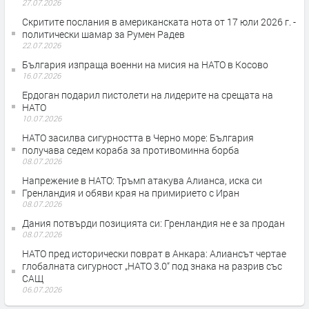
27.07.2026
Скритите послания в американската нота от 17 юли 2026 г. -
политически шамар за Румен Радев
22.07.2026
България изпраща военни на мисия на НАТО в Косово
16.07.2026
Ердоган подарил пистолети на лидерите на срещата на
НАТО
10.07.2026
НАТО засилва сигурността в Черно море: България
получава седем кораба за противоминна борба
08.07.2026
Напрежение в НАТО: Тръмп атакува Алианса, иска си
Гренландия и обяви края на примирието с Иран
08.07.2026
Дания потвърди позицията си: Гренландия не е за продан
08.07.2026
НАТО пред исторически поврат в Анкара: Алиансът чертае
глобалната сигурност „НАТО 3.0“ под знака на разрив със
САЩ
06.07.2026