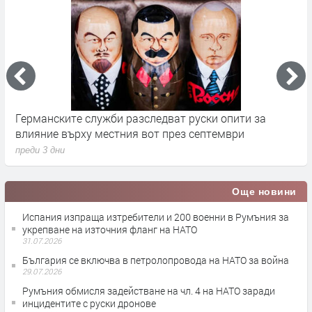
Германските служби разследват руски опити за
Х
влияние върху местния вот през септември
у
преди 3 дни
п
Още новини
Испания изпраща изтребители и 200 военни в Румъния за
укрепване на източния фланг на НАТО
31.07.2026
България се включва в петролопровода на НАТО за война
29.07.2026
Румъния обмисля задействане на чл. 4 на НАТО заради
инцидентите с руски дронове