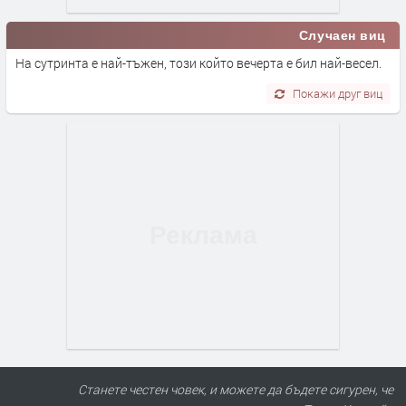
Случаен виц
На сутринта е най-тъжен, този който вечерта е бил най-весел.
Покажи друг виц
Станете честен човек, и можете да бъдете сигурен, че