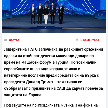
Светът
0 Коментара
Лидерите на НАТО започнаха да разкриват оръжейни
сделки на стойност десетки милиарди долари по
време на мащабен форум в Турция. По този начин
европейските съюзници изпращат ясно и
категорично послание преди срещата си на върха с
президента Доналд Тръмп – те активно се
съобразяват с призивите на САЩ да харчат повече за
защитата на Европа.
Под звуците на приповдигната музика и на фона на