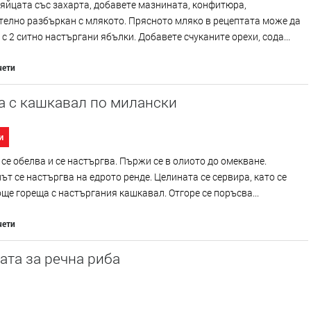
яйцата със захарта, добавете мазнината, конфитюра,
елно разбъркан с млякото. Прясното мляко в рецептата може да
 с 2 ситно настъргани ябълки. Добавете счуканите орехи, сода...
чети
а с кашкавал по милански
и
се обелва и се настъргва. Пържи се в олиото до омекване.
т се настъргва на едрото ренде. Целината се сервира, като се
ще гореща с настъргания кашкавал. Отгоре се поръсва...
чети
та за речна риба