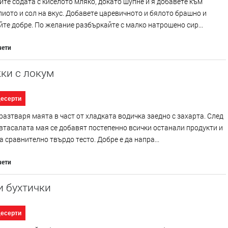
те содата с киселото мляко, докато шупне и я добавете към
лиото и сол на вкус. Добавете царевичното и бялото брашно и
те добре. По желание разбъркайте с малко натрошено сир...
чети
ки с локум
десерти
разтваря маята в част от хладката водичка заедно с захарта. След
втасалата мая се добавят постепенно всички останали продукти и
а сравнително твърдо тесто. Добре е да напра...
чети
и бухтички
десерти