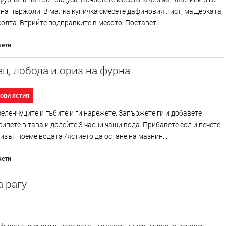
на пържоли. В малка купичка смесете дафиновия лист, мащерката,
солта. Втрийте подправките в месото. Поставет...
чети
ц, лобода и ориз на фурна
ови ястия
еленчуците и гъбите и ги нарежете. Запържете ги и добавете
сипете в тава и долейте 3 чаени чаши вода. Прибавете сол и печете,
изът поеме водата /ястието да остане на мазнин...
чети
 рагу