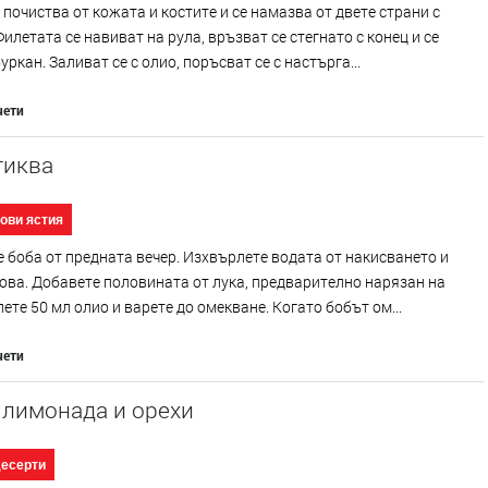
 почиства от кожата и костите и се намазва от двете страни с
Филетата се навиват на рула, връзват се стегнато с конец и се
уркан. Заливат се с олио, поръсват се с настърга...
чети
тиква
ови ястия
 боба от предната вечер. Изхвърлете водата от накисването и
ова. Добавете половината от лука, предварително нарязан на
пете 50 мл олио и варете до омекване. Когато бобът ом...
чети
 лимонада и орехи
десерти