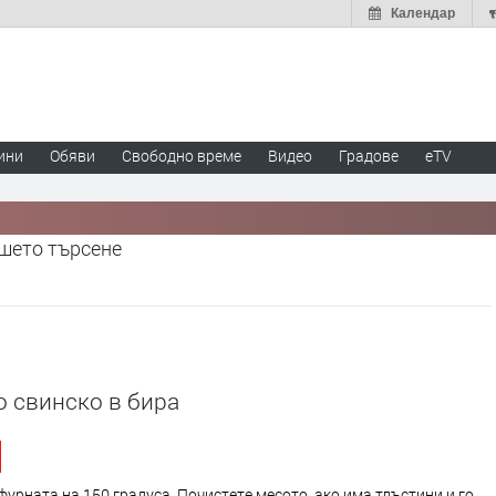
Календар
ини
Обяви
Свободно време
Видео
Градове
eTV
ашето търсене
 свинско в бира
фурната на 150 градуса. Почистете месото, ако има тлъстини и го