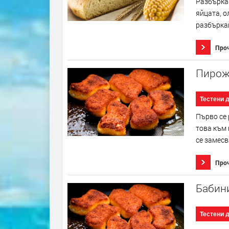
Разбъркай
яйцата, о
разбъркай
Про
Пирож
Тестени 
Първо се 
това към 
се замесв
Про
Бабин
Тестени 