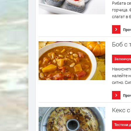
Рибата се
горчица. 
слагат в б
Про
Боб с 
Зеленчук
Накиснете
налейте н
ситно. Си
Про
Кекс с
Тестени 