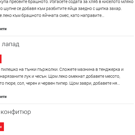
купа пресейте брашното. Изгасете содата за хляб в киселото мляко
то шупне се добавя към разбитите яйца заедно с щипка захар.
 леко към брашното яйчната смес, като направите...
чети
 лапад
 пилешко на тънки пържолки. Сложете мазнина в тенджерка и
нарязаните лук и чесън. Щом леко омекнат добавете месото,
о пюре, сол, черен и червен пипер. Щом заври, добавете ня...
чети
с конфитюр
и