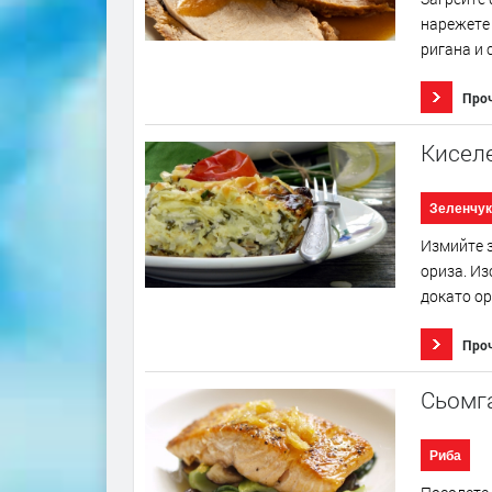
нарежете 
ригана и 
Про
Киселе
Зеленчук
Измийте з
ориза. Из
докато ор
Про
Сьомга
Риба