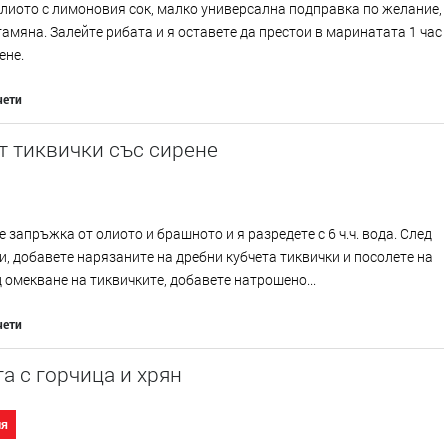
лиото с лимоновия сок, малко универсална подправка по желание,
тамяна. Залейте рибата и я оставете да престои в маринатата 1 час
ене.
чети
т тиквички със сирене
 запръжка от олиото и брашното и я разредете с 6 ч.ч. вода. След
и, добавете нарязаните на дребни кубчета тиквички и посолете на
д омекване на тиквичките, добавете натрошено...
чети
а с горчица и хрян
ия