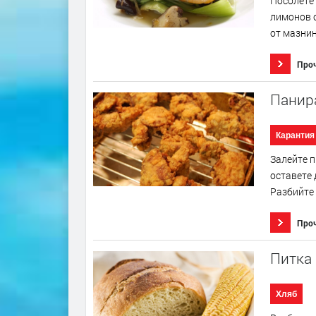
Посолете 
лимонов с
от мазнин
Про
Панир
Карантия
Залейте п
оставете 
Разбийте 
Про
Питка
Хляб