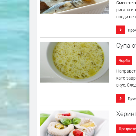
Смесете о
ригана и 
преди печ
Про
Супа о
Чорби
Направете
като завр
вкус. Сле
Про
Херинг
Предяст