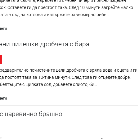
филетата сьомга, наръсете ги с черен пипер и прясно изцеден
ок. Оставете ги да престоят така. След 10 минути загрейте малко
ата в съд на котлона и изпържете равномерно рибн...
чети
ани пилешки дробчета с бира
редварително почистените цели дробчета с вряла вода и оцета и ги
да постоят така за 10-тина минути. След това ги отцедете добре.
белтъците с щипката сол, добавете олиото, би...
чети
 с царевично брашно