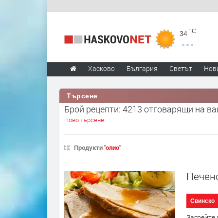
°C
34
Хасково
България
Светът
Нов
Търсене
Брой рецепти: 4213 отговарящи на в
Ново търсене
Продукти "
олио
"
Печено
Свинско
Загрейте 