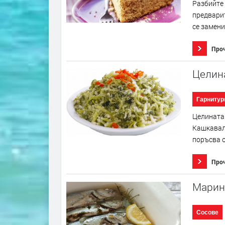
Разбийте 
предварит
се замени
Про
Целин
Гарнитур
Целината 
Кашкавалъ
поръсва о
Про
Марина
Сосове