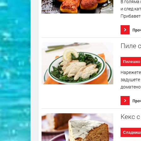
В голяма 
и след ка
Прибавете
Про
Пиле с
Пилешко
Нарежете
задушете 
доматенот
Про
Кекс 
Сладкиш