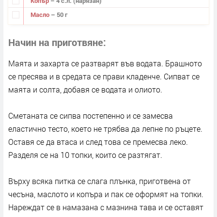
Копър
– 4 с.л. (нарязан)
Масло
– 50 г
Начин на приготвяне
Маята и захарта се разтварят във водата. Брашното
се пресява и в средата се прави кладенче. Сипват се
маята и солта, добавя се водата и олиото.
Сметаната се сипва постепенно и се замесва
еластично тесто, което не трябва да лепне по ръцете.
Оставя се да втаса и след това се премесва леко.
Разделя се на 10 топки, които се разтягат.
Върху всяка питка се слага плънка, приготвена от
чесъна, маслото и копъра и пак се оформят на топки.
Нареждат се в намазана с мазнина тава и се оставят