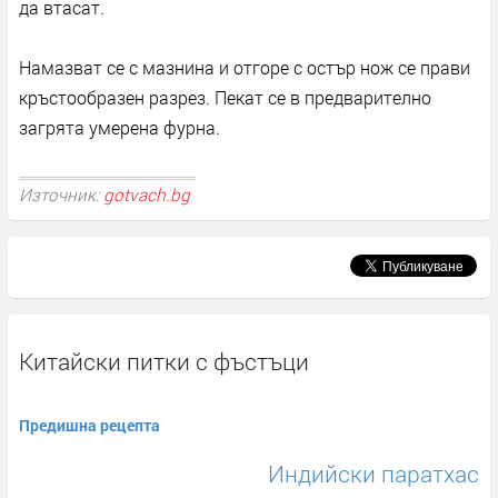
да втасат.
Намазват се с мазнина и отгоре с остър нож се прави
кръстообразен разрез. Пекат се в предварително
загрята умерена фурна.
Източник:
gotvach.bg
Китайски питки с фъстъци
Предишна рецепта
Индийски паратхас