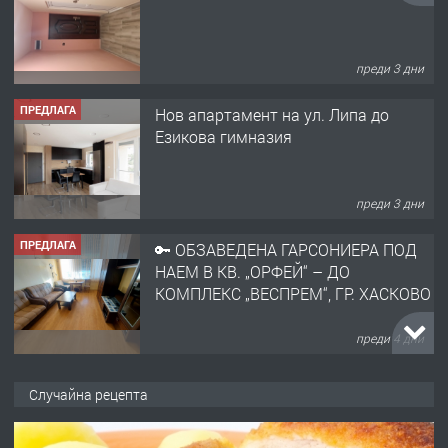
преди 3 дни
ПРЕДЛАГА
Нов апартамент на ул. Липа до
Езикова гимназия
преди 3 дни
ПРЕДЛАГА
🔑 ОБЗАВЕДЕНА ГАРСОНИЕРА ПОД
НАЕМ В КВ. „ОРФЕЙ“ – ДО
КОМПЛЕКС „ВЕСПРЕМ“, ГР. ХАСКОВО
преди 4 дни
ПРЕДЛАГА
НАПЪЛНО ОБЗАВЕДЕН И
Случайна рецепта
ОБОРУДВАН ТРИСТАЕН
АПАРТАМЕНТ В ЦЕНТЪРА НА ГР.