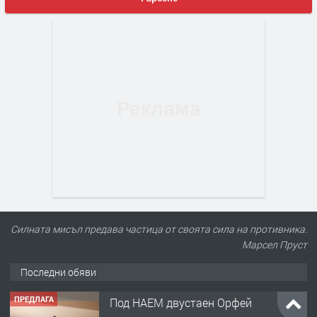
Силната мисъл предава частица от своята сила на противника.
Марсел Пруст
Последни обяви
ПРЕДЛАГА
Под НАЕМ двустаен Орфей