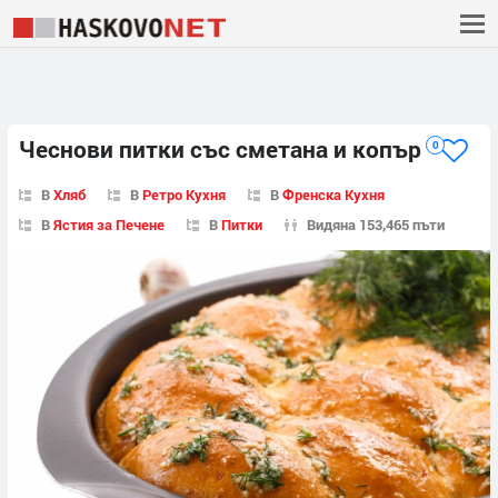
Чеснови питки със сметана и копър
0
В
Хляб
В
Ретро Кухня
В
Френска Кухня
В
Ястия за Печене
В
Питки
Видяна 153,465 пъти