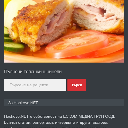
ХАСКОВО
преди 5 дни
ПРЕДЛАГА
Давам гараж под наем
преди 5 дни
ПРЕДЛАГА
№4120 Магазин/Офис под наем в кв.
Любен Каравелов, Хасково-близо до
Пълнени телешки шницели
градската градина!
преди 5 дни
Търси
ПРЕДЛАГА
ПРОСТОРЕН ТРИСТАЕН
За Haskovo.NET
АПАРТАМЕНТ В НОВА СГРАДА КВ.
КУБА
Haskovo.NET е собственост на ЕСКОМ МЕДИА ГРУП ООД.
Всички статии, репортажи, интервюта и други текстови,
преди 6 дни