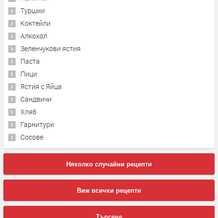
Туршии
Коктейли
Алкохол
Зеленчукови ястия
Паста
Пици
Ястия с Яйца
Сандвичи
Хляб
Гарнитури
Сосове
Няколко случайни рецепти
Виж всички рецепти
Търсене