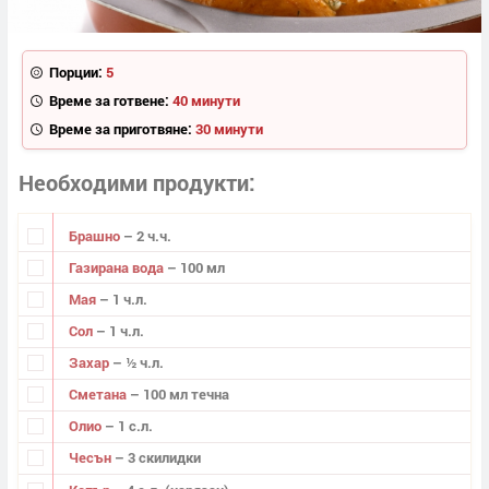
Порции:
5
Време за готвене:
40 минути
Време за приготвяне:
30 минути
Необходими продукти
Брашно
– 2 ч.ч.
Газирана вода
– 100 мл
Мая
– 1 ч.л.
Сол
– 1 ч.л.
Захар
– ½ ч.л.
Сметана
– 100 мл течна
Олио
– 1 с.л.
Чесън
– 3 скилидки