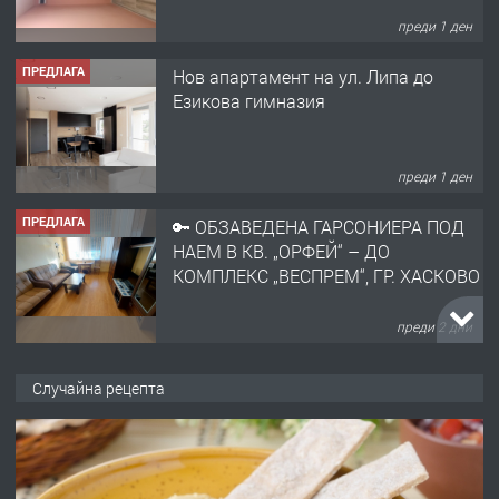
преди 1 ден
ПРЕДЛАГА
🔑 ОБЗАВЕДЕНА ГАРСОНИЕРА ПОД
НАЕМ В КВ. „ОРФЕЙ“ – ДО
КОМПЛЕКС „ВЕСПРЕМ“, ГР. ХАСКОВО
преди 2 дни
ПРЕДЛАГА
НАПЪЛНО ОБЗАВЕДЕН И
ОБОРУДВАН ТРИСТАЕН
АПАРТАМЕНТ В ЦЕНТЪРА НА ГР.
ХАСКОВО
преди 3 дни
ПРЕДЛАГА
Давам гараж под наем
Случайна рецепта
преди 3 дни