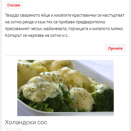
Сосове
Твърдо свареното яйце и киселите краставички се настъргват
на ситно ренде и към тях се прибавя предварително
пресованият чесън, майонезата, горчицата и киселото мляко.
Копърът се нарязва на ситно и с...
Прочети
Холандски сос