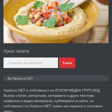
ПРЕДЛАГА
№4120 Магазин/Офис под наем в кв.
Любен Каравелов, Хасково-близо до
градската градина!
преди 3 дни
ПРЕДЛАГА
ПРОСТОРЕН ТРИСТАЕН
АПАРТАМЕНТ В НОВА СГРАДА КВ.
Хумус салата
КУБА
преди 4 дни
Търси
ПРЕДЛАГА
Продавам парцел в гр. Хасково кв.
За Haskovo.NET
Хисаря до ток, вода,канализация,
асфалт 0889 537 426
Haskovo.NET е собственост на ЕСКОМ МЕДИА ГРУП ООД.
Всички статии, репортажи, интервюта и други текстови,
преди 4 дни
графични и видео материали, публикувани в сайта, са
собственост на Haskovo.NET, освен ако изрично е посочено
ПРЕДЛАГА
СГЛОБЯВАНЕ НА МЕБЕЛИ.
друго.