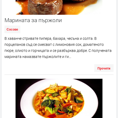
Марината за пържоли
Сосове
В хаванче стривате пипера, бахара, чесъна и солта. В
порцеланов съд се смесват с лимоновия сок, доматеното
пюре, олиото и горчицата и се разбърква добре. С получената
марината намазвате пържолите и ги...
Прочети