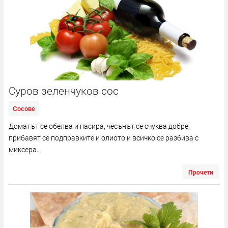
Суров зеленчуков сос
Сосове
Доматът се обелва и пасира, чесънът се счуква добре,
прибавят се подправките и олиото и всичко се разбива с
миксера.
Прочети