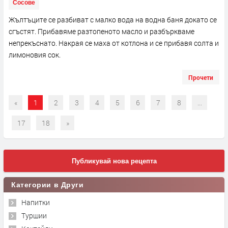
Сосове
Жълтъците се разбиват с малко вода на водна баня докато се
сгъстят. Прибавяме разтопеното масло и разбъркваме
непрекъснато. Накрая се маха от котлона и се прибавя солта и
лимоновия сок.
Прочети
«
1
2
3
4
5
6
7
8
...
17
18
»
Публикувай нова рецепта
Категории в Други
Напитки
Туршии