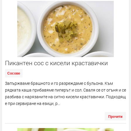
Пикантен сос с кисели краставички
Сосове
Запържваме брашното и го разреждаме с бульона. Към
рядката каша прибавяме пиперът и сол. Сваля се от огъня и се
разбива с нарязаните на ситно кисели краставички. Подходящ
е при сервиране на езици, р...
Прочети