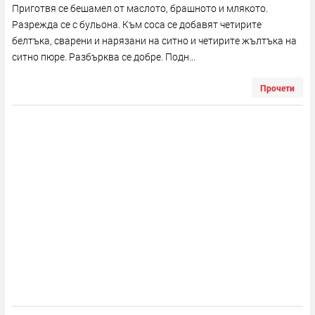
Приготвя се бешамел от маслото, брашното и млякото.
Разрежда се с бульона. Към соса се добавят четирите
белтъка, сварени и нарязани на ситно и четирите жълтъка на
ситно пюре. Разбърква се добре. Подн...
Прочети