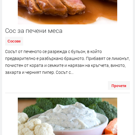
Сос за печени меса
Сосове
Сосът от печеното се разрежда с бульон, в който
предварително е разбъркано брашното. Прибавят се лимонът,
почистен от кората и семките и нарязан на кръгчета, виното,
захарта и черният пипер. Сосът с...
Прочети