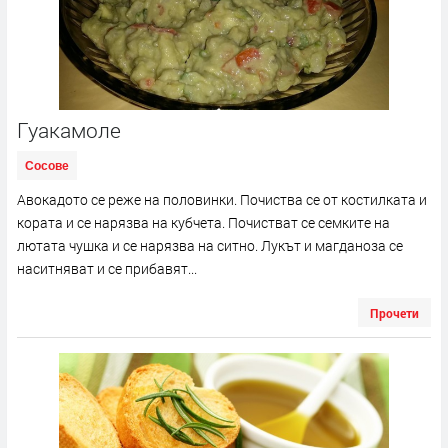
Гуакамоле
Сосове
Авокадото се реже на половинки. Почиства се от костилката и
кората и се нарязва на кубчета. Почистват се семките на
лютата чушка и се нарязва на ситно. Лукът и магданоза се
наситняват и се прибавят...
Прочети