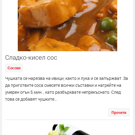
Сладко-кисел сос
Сосове
Чушката се нарязва на ивици, както и лука и се запържват. За
да приготвите соса смесете всички съставки и нагрейте на
умерен огън 5 мин. , като разбърквате непрекъснато. След
това се добавят чушките...
Прочети