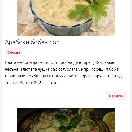
Арабски бобен сос
Сосове
Слагаме боба да се стопли, трябва да е горещ. Счукваме
чесъна и лютата чушка със сол, слагаме при горещия боб и
пюрираме. Трябва да се получи гъсто пюре с парченца. След
това добавете 2 - 3 с. л. тах...
Прочети