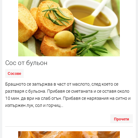
Сос от бульон
Сосове
Брашното се запържва в част от маслото, след което се
разтваря с бульона. Прибавя се сметаната и се оставя около
10 мин. да ври на слаб огън. Прибавя се нарязания на ситно и
изпържен лук, сол и горчиц...
Прочети