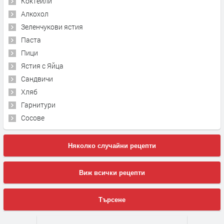
Коктейли
Алкохол
Зеленчукови ястия
Паста
Пици
Ястия с Яйца
Сандвичи
Хляб
Гарнитури
Сосове
Няколко случайни рецепти
Виж всички рецепти
Търсене