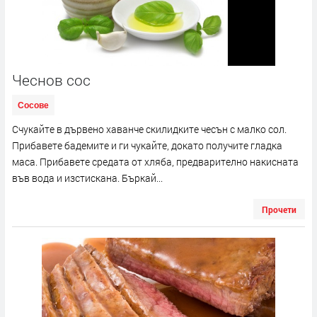
Чеснов сос
Сосове
Счукайте в дървено хаванче скилидките чесън с малко сол.
Прибавете бадемите и ги чукайте, докато получите гладка
маса. Прибавете средата от хляба, предварително накисната
във вода и изстискана. Бъркай...
Прочети