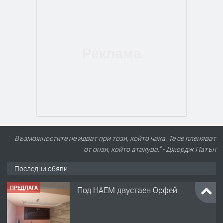
Възможностите не идват при този, който чака. Те се пленяват
от онзи, който атакува." - Джордж Патън
Последни обяви
ПРЕДЛАГА
Нов апартамент на ул. Липа до
Езикова гимназия