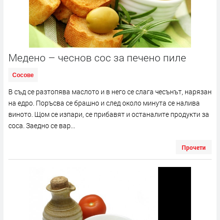
Медено – чеснов сос за печено пиле
Сосове
В съд се разтопява маслото и в него се слага чесънът, нарязан
на едро. Поръсва се брашно и след около минута се налива
виното. Щом се изпари, се прибавят и останалите продукти за
соса. Заедно се вар...
Прочети