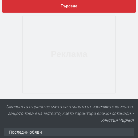
Търсене
Смелостта с право се счита за първото от човешките качества,
защото това е качеството, което гарантира всички останали. -
Уинстън Чърчил
Последни обяви