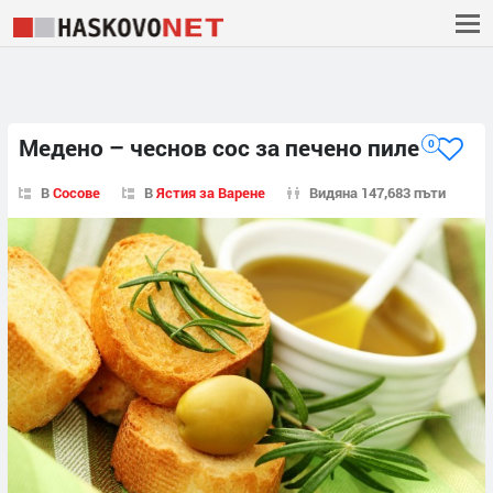
Медено – чеснов сос за печено пиле
0
В
Сосове
В
Ястия за Варене
Видяна 147,683 пъти