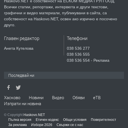
Haskovo.NET е собственост на ЕСКОМ МЕДИА ГРУП ООД.
Всички статии, репортажи, интервюта и други текстови,
преди 5 дни
графични и видео материали, публикувани в сайта, са
собственост на Haskovo.NET, освен ако изрично е посочено
ПРЕДЛАГА
НАПЪЛНО ОБЗАВЕДЕН И
друго.
ОБОРУДВАН ТРИСТАЕН
АПАРТАМЕНТ В ЦЕНТЪРА НА ГР.
Главен редактор
Телефони
ХАСКОВО
преди 5 дни
Анета Кутелова
038 536 277
038 536 555
ПРЕДЛАГА
Давам гараж под наем
038 536 554 - Реклама
Последвай ни
преди 5 дни
ПРЕДЛАГА
Хасково
Новини
Видео
Обяви
еТВ
№4120 Магазин/Офис под наем в кв.
Изпрати ни новина
Любен Каравелов, Хасково-близо до
градската градина!
© Copyright
Haskovo.NET
Пълна версия
Етичен кодекс
Общи условия
Поверителност
преди 6 дни
За реклама
Избори 2026
Свържи се с нас