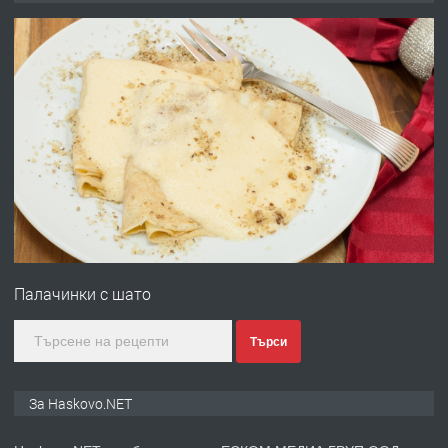
без брокери 0889 537 426
преди 16 часа
ПРЕДЛАГА
Под НАЕМ двустаен Орфей
преди 3 дни
ПРЕДЛАГА
Нов апартамент на ул. Липа до
Езикова гимназия
Палачинки с шато
преди 3 дни
Търси
ПРЕДЛАГА
🔑 ОБЗАВЕДЕНА ГАРСОНИЕРА ПОД
За Haskovo.NET
НАЕМ В КВ. „ОРФЕЙ“ – ДО
КОМПЛЕКС „ВЕСПРЕМ“, ГР. ХАСКОВО