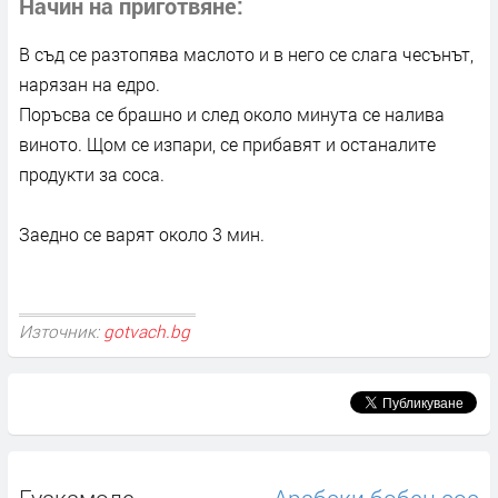
Начин на приготвяне
В съд се разтопява маслото и в него се слага чесънът,
нарязан на едро.
Поръсва се брашно и след около минута се налива
виното. Щом се изпари, се прибавят и останалите
продукти за соса.
Заедно се варят около 3 мин.
Източник:
gotvach.bg