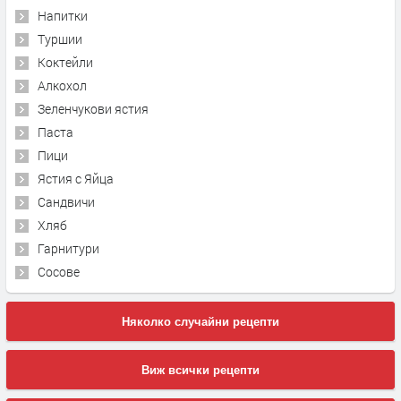
Напитки
Туршии
Коктейли
Алкохол
Зеленчукови ястия
Паста
Пици
Ястия с Яйца
Сандвичи
Хляб
Гарнитури
Сосове
Няколко случайни рецепти
Виж всички рецепти