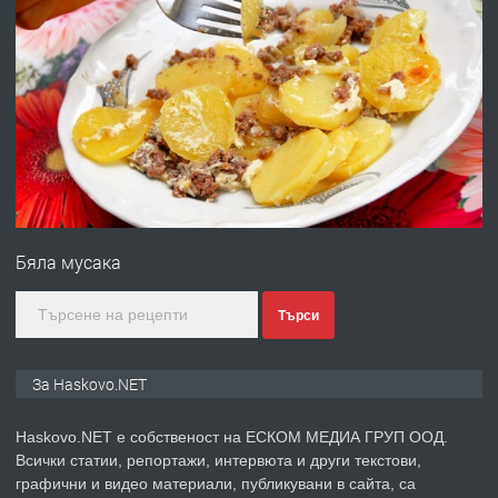
ПРЕДЛАГА
Под НАЕМ двустаен Орфей
преди 3 дни
ПРЕДЛАГА
Нов апартамент на ул. Липа до
Езикова гимназия
Бяла мусака
преди 3 дни
Търси
ПРЕДЛАГА
🔑 ОБЗАВЕДЕНА ГАРСОНИЕРА ПОД
НАЕМ В КВ. „ОРФЕЙ“ – ДО
За Haskovo.NET
КОМПЛЕКС „ВЕСПРЕМ“, ГР. ХАСКОВО
Haskovo.NET е собственост на ЕСКОМ МЕДИА ГРУП ООД.
преди 5 дни
Всички статии, репортажи, интервюта и други текстови,
графични и видео материали, публикувани в сайта, са
ПРЕДЛАГА
НАПЪЛНО ОБЗАВЕДЕН И