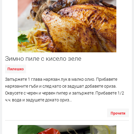
Зимно пиле с кисело зеле
Пилешко
Запържете 1 глава нарязан лук в малко олио. Прибавете
нарязаните гъби и след като се задушат добавете ориза.
Оквусете с черен и червен пипер и запържете. Прибавете 1/2
ч.ч. вода и задушете докато ориз...
Прочети