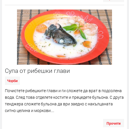
Супа от рибешки глави
Чорби
Почистете рибешките глави и ги сложете да врат в подсолена
вода. След това отделете костите и прецедете бульона. С друга
тенджера сложете бульона да ври заедно с накълцаната
ситно целина и моркови....
Прочети