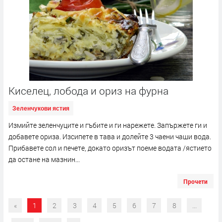
Киселец, лобода и ориз на фурна
Зеленчукови ястия
Измийте зеленчуците и гъбите и ги нарежете. Запържете ги и
добавете ориза. Изсипете в тава и долейте 3 чаени чаши вода.
Прибавете сол и печете, докато оризът поеме водата /ястието
да остане на мазнин...
Прочети
«
1
2
3
4
5
6
7
8
...