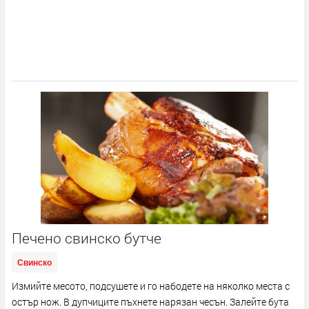
Печено свинско бутче
Свинско
Измийте месото, подсушете и го набодете на няколко места с
остър нож. В дупчиците пъхнете нарязан чесън. Залейте бута