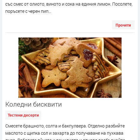
със смес от олиото, виното и сока на единия лимон. Посолете,
поръсете с черен пип...
Прочети
Коледни бисквити
Тестени десерти
Смесете брашното, солта и бакпулвера. Отделно разбийте
маслото с щипка сол и захарта до получаване на пухкава