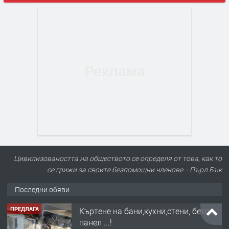
Цивилизоваността на обществото се определя от това, как то
се грижи за своите безпомощни членове. - Пърл Бък
Последни обяви
ПРЕДЛАГА
Къртене на бани,кухни,стени, бетон,
панел ...!