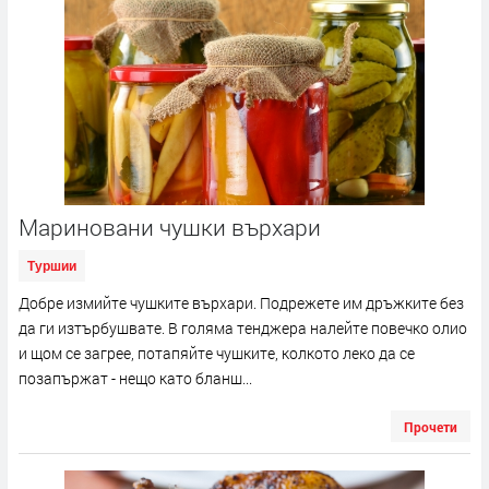
Мариновани чушки върхари
Туршии
Добре измийте чушките върхари. Подрежете им дръжките без
да ги изтърбушвате. В голяма тенджера налейте повечко олио
и щом се загрее, потапяйте чушките, колкото леко да се
позапържат - нещо като бланш...
Прочети