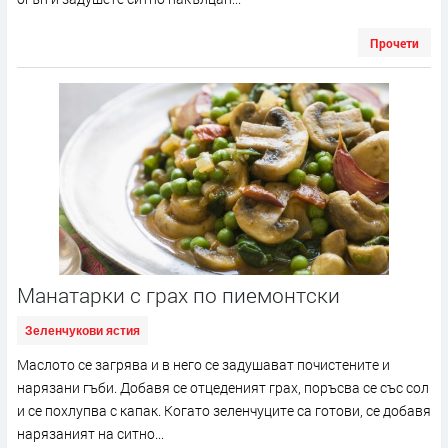
Прочети
Манатарки с грах по пиемонтски
Зеленчукови ястия
Маслото се загрява и в него се задушават почистените и
нарязани гъби. Добавя се отцеденият грах, поръсва се със сол
и се похлупва с капак. Когато зеленчуците са готови, се добавя
нарязаният на ситно...