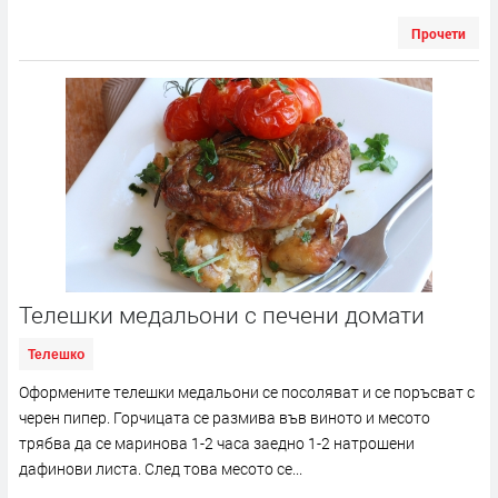
Прочети
Телешки медальони с печени домати
Телешко
Оформените телешки медальони се посоляват и се поръсват с
черен пипер. Горчицата се размива във виното и месото
трябва да се маринова 1-2 часа заедно 1-2 натрошени
дафинови листа. След това месото се...