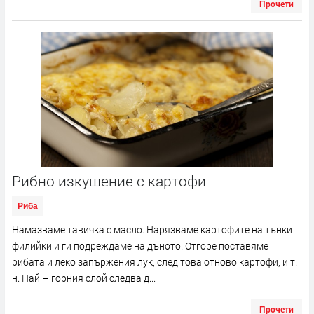
Прочети
Рибно изкушение с картофи
Риба
Намазваме тавичка с масло. Нарязваме картофите на тънки
филийки и ги подреждаме на дъното. Отгоре поставяме
рибата и леко запържения лук, след това отново картофи, и т.
н. Най – горния слой следва д...
Прочети