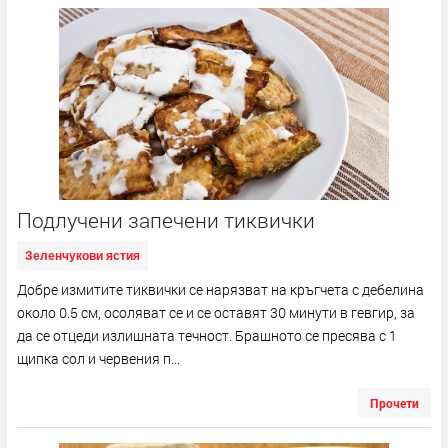
Подлучени запечени тиквички
Зеленчукови ястия
Добре измитите тиквички се нарязват на кръгчета с дебелина
около 0.5 см, осоляват се и се оставят 30 минути в гевгир, за
да се отцеди излишната течност. Брашното се пресява с 1
щипка сол и червения п...
Прочети