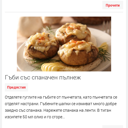
Прочети
Гъби със спаначен пълнеж
Предястия
Отделете гуглите на гъбите от пънчетата, като пънчетата се
отделят настрани. Гъбените шапки се измиват много добре
заедно със спанака. Нарежете спанака на ленти. В тиган
изсипете 50 мл олио и го сгоре...