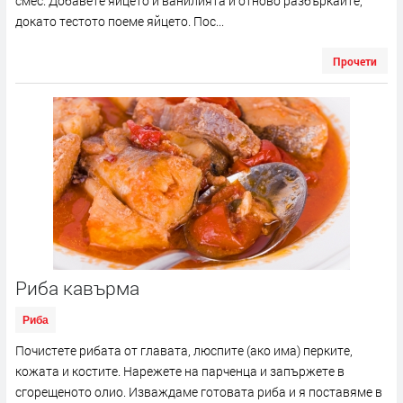
смес. Добавете яйцето и ванилията и отново разбъркайте,
докато тестото поеме яйцето. Пос...
Прочети
Риба кавърма
Риба
Почистете рибата от главата, люспите (ако има) перките,
кожата и костите. Нарежете на парченца и запържете в
сгорещеното олио. Изваждаме готовата риба и я поставяме в