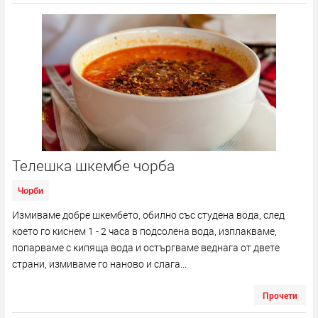
Телешка шкембе чорба
Чорби
Измиваме добре шкембето, обилно със студена вода, след
което го киснем 1 - 2 часа в подсолена вода, изплакваме,
попарваме с кипяща вода и остъргваме веднага от двете
страни, измиваме го наново и слага...
Прочети