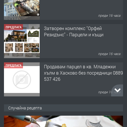
преди 16 часа
ПРЕДЛАГА
Затворен комплекс "Орфей
Резидънс" - Парцели и къщи
преди 16 часа
ПРЕДЛАГА
Продавам парцел в кв. Младежки
хълм в Хасково без посредници 0889
537 426
преди 16 часа
ПРЕДЛАГА
Давам обзаведено жилище за жена
без брокери 0889 537 426
Случайна рецепта
преди 16 часа