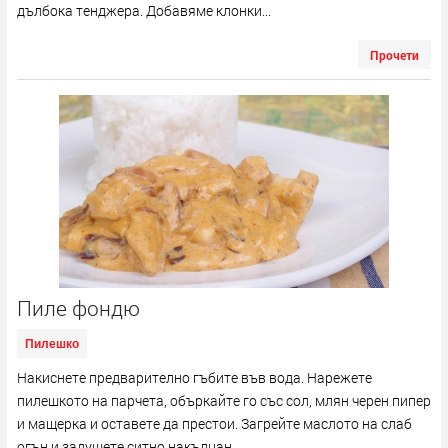
дълбока тенджера. Добавяме клонки...
Прочети
Пиле фондю
Пилешко
Накиснете предварително гъбите във вода. Нарежете
пилешкото на парчета, объркайте го със сол, млян черен пипер
и мащерка и оставете да престои. Загрейте маслото на слаб
огън и задушете ситно накълцан...