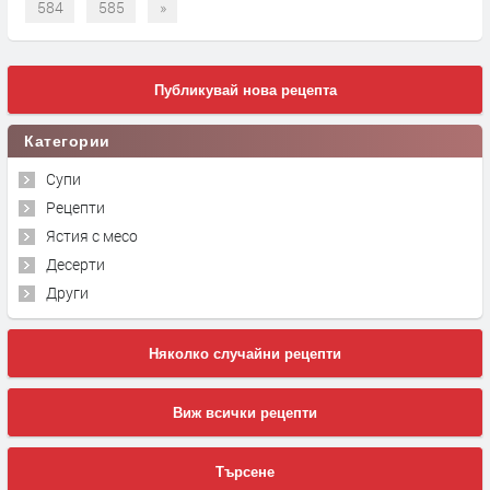
584
585
»
Публикувай нова рецепта
Категории
Супи
Рецепти
Ястия с месо
Десерти
Други
Няколко случайни рецепти
Виж всички рецепти
Търсене