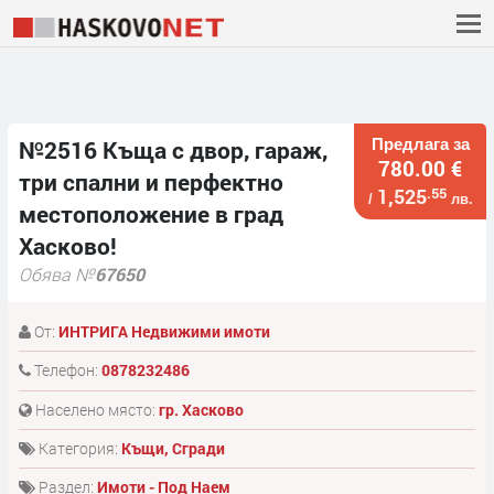
Предлага за
№2516 Къща с двор, гараж,
780.00 €
три спални и перфектно
1,525
.55
/
лв.
местоположение в град
Хасково!
Обява №
67650
От:
ИНТРИГА Недвижими имоти
Телефон:
0878232486
Населено място:
гр. Хасково
Категория:
Къщи, Сгради
Раздел:
Имоти - Под Наем