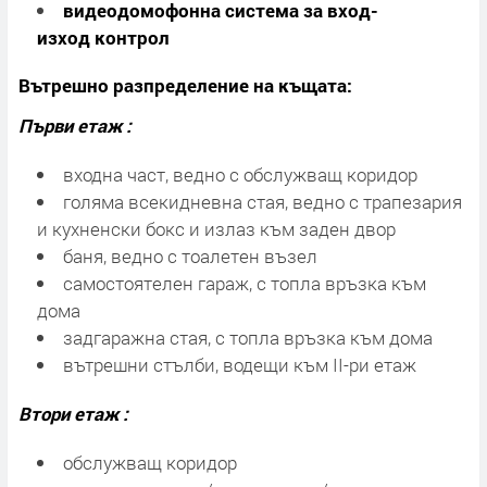
видеодомофонна система за вход-
изход контрол
Вътрешно разпределение на къщата:
Първи етаж :
входна част, ведно с обслужващ коридор
голяма всекидневна стая, ведно с трапезария
и кухненски бокс и излаз към заден двор
баня, ведно с тоалетен възел
самостоятелен гараж, с топла връзка към
дома
задгаражна стая, с топла връзка към дома
вътрешни стълби, водещи към ІІ-ри етаж
Втори етаж :
обслужващ коридор