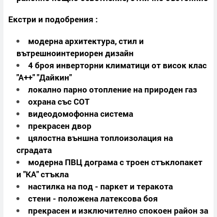
Екстри и подобрения :
модерна архитектура, стил и
вътрешноинтериорен дизайн
4 броя инверторни климатици от висок клас
"А++" "Дайкин"
локално парно отопление на природен газ
охрана със СОТ
видеодомофонна система
прекрасен двор
цялостна външна топлоизолация на
сградата
модерна ПВЦ дограма с троен стъклопакет
и "КА" стъкла
настилка на под - паркет и теракота
стени - положена латексова боя
прекрасен и изключително спокоен район за