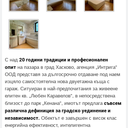
20 години традиции и професионален
С над
опит
на пазара в град Хасково, агенция „Интрига“
ООД представя за дългосрочно отдаване под наем
изцяло самостоятелна нова двуетажна къща с
гараж. Ситуиран в най-предпочитания за живеене
елитен кв. „Любен Каравелов“, в непосредствена
съвсем
близост до парк „Кенана“, имотът предлага
различна дефиниция за градско уединение и
независимост.
Обектът е завършен с висок клас
енергийна ефективност, интелигентна