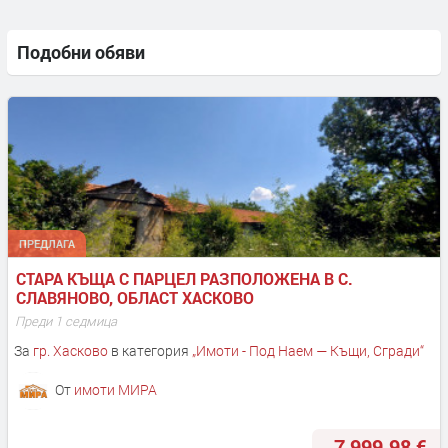
Подобни обяви
ПРЕДЛАГА
СТАРА КЪЩА С ПАРЦЕЛ РАЗПОЛОЖЕНА В С. 
СЛАВЯНОВО, ОБЛАСТ ХАСКОВО
Преди 1 седмица
За
гр. Хасково
в категория
„
Имоти - Под Наем — Къщи, Сгради
“
От
имоти МИРА
7 999.98 €