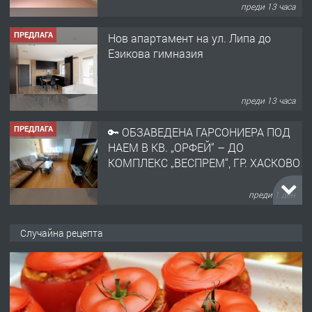
преди 13 часа
ПРЕДЛАГА
Нов апартамент на ул. Липа до
Езикова гимназия
преди 13 часа
ПРЕДЛАГА
🔑 ОБЗАВЕДЕНА ГАРСОНИЕРА ПОД
НАЕМ В КВ. „ОРФЕЙ“ – ДО
КОМПЛЕКС „ВЕСПРЕМ“, ГР. ХАСКОВО
преди 1 ден
ПРЕДЛАГА
НАПЪЛНО ОБЗАВЕДЕН И
Случайна рецепта
ОБОРУДВАН ТРИСТАЕН
АПАРТАМЕНТ В ЦЕНТЪРА НА ГР.
ХАСКОВО
преди 2 дни