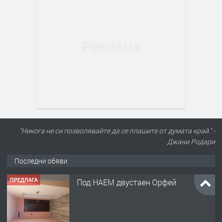
"Никога не си позволявайте да се плашите от думата край." -
Джани Родари
Последни обяви
ПРЕДЛАГА
Под НАЕМ двустаен Орфей