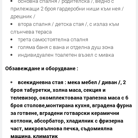
основна спалня / родителска /, ведно с
прилежащи 2 броя гардеробни ниши към нея /
дрешник /
втора спалня / детска стая /, с излаз към
слънчева тераса
трета самостоятелна спалня
голяма баня с вана и отделна душ зона
индивидуален тоалетен възел с мивка
Обзавеждане и оборудване :
всекидневна стая : мека мебел / диван /, 2
броя табуретки, холна маса, секция и
телевизор,
окомплектована трапезна маса с 6
броя столове,монтирана кухня, вградена фурна
за готвене, вградени готварски керамични
котлони, абсорбатор, хладилник с фризерна
част, микровълнова печка, съдомиялна
машина, климатик