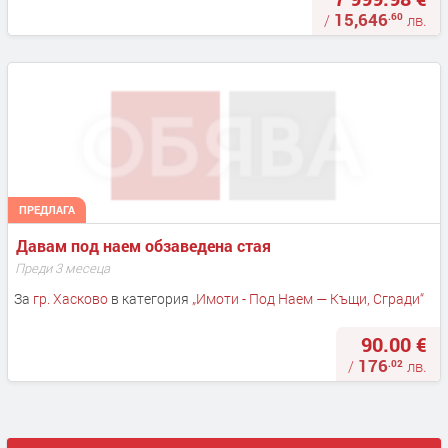
15,646
.60
/
лв.
ПРЕДЛАГА
Давам под наем обзаведена стая
Преди 3 месеца
За
гр. Хасково
в категория
„
Имоти - Под Наем — Къщи, Сгради
“
90.00 €
176
.02
/
лв.