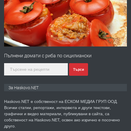
ПРЕДЛАГА
Давам гараж под наем
преди 2 дни
ПРЕДЛАГА
№4120 Магазин/Офис под наем в кв.
Любен Каравелов, Хасково-близо до
Пълнени домати с риба по сицилиански
градската градина!
преди 2 дни
Търси
ПРЕДЛАГА
ПРОСТОРЕН ТРИСТАЕН
За Haskovo.NET
АПАРТАМЕНТ В НОВА СГРАДА КВ.
КУБА
Haskovo.NET е собственост на ЕСКОМ МЕДИА ГРУП ООД.
Всички статии, репортажи, интервюта и други текстови,
преди 3 дни
графични и видео материали, публикувани в сайта, са
собственост на Haskovo.NET, освен ако изрично е посочено
ПРЕДЛАГА
Продавам парцел в гр. Хасково кв.
друго.
Хисаря до ток, вода,канализация,