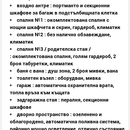
входно антре : портманто и секционни
шкафове за багаж в подстълбищната клетка
спалня №1 : окомплектована спалня с
нощни шкафчета и скрин, гардероб, климатик
спалня №2 : без налично обзавеждане,
климатик
спалня №3 / родителска стая /
: окомплектована спалня, голям гардероб, 2
броя табуретки, климатик
баня с вана : душ зона, 2 броя мивки, вана
тоалетен възел : оборудван, мивка
гараж : автоматична охранителна врата,
топла връза към къщата
задгаражна стая : пералня, секционни
шкафове
дворно пространство : озеленено и
облагородено, автоматична поливна система,
районно нощно осветление, отлично състояние