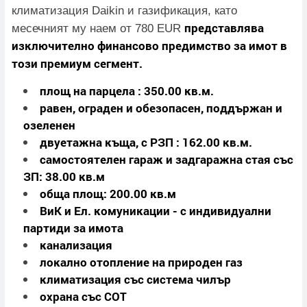
климатизация Daikin и газификация, като
представлява
месечният му наем от 780 EUR
изключително финансово предимство за имот в
този премиум сегмент.
площ на парцела : 350.00 кв.м.
равен, ограден и обезопасен, поддържан и
озеленен
двуетажна къща, с РЗП : 162.00 кв.м.
самостоятелен гараж и задгаражна стая със
ЗП: 38.00 кв.м
обща площ: 200.00 кв.м
ВиК и Ел. комуникации - с индивидуални
партиди за имота
канализация
локално отопление на природен газ
климатизация със система чилър
охрана със СОТ