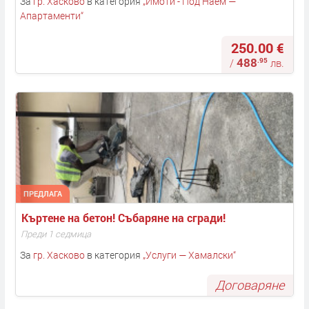
За
гр. Хасково
в категория
„
Имоти - Под Наем —
Апартаменти
“
250.00 €
488
.95
/
лв.
ПРЕДЛАГА
Къртене на бетон! Събаряне на сгради! 
Преди 1 седмица
За
гр. Хасково
в категория
„
Услуги — Хамалски
“
Договаряне