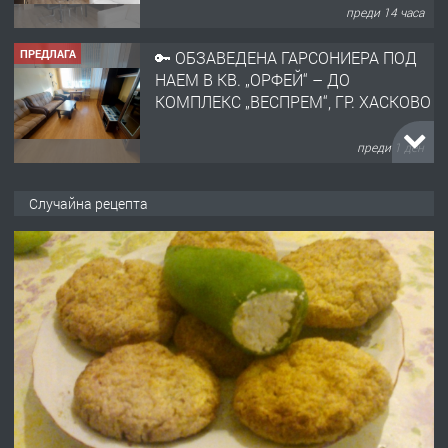
преди 1 ден
ПРЕДЛАГА
НАПЪЛНО ОБЗАВЕДЕН И
ОБОРУДВАН ТРИСТАЕН
АПАРТАМЕНТ В ЦЕНТЪРА НА ГР.
ХАСКОВО
преди 2 дни
Случайна рецепта
ПРЕДЛАГА
Давам гараж под наем
преди 2 дни
ПРЕДЛАГА
№4120 Магазин/Офис под наем в кв.
Любен Каравелов, Хасково-близо до
градската градина!
преди 2 дни