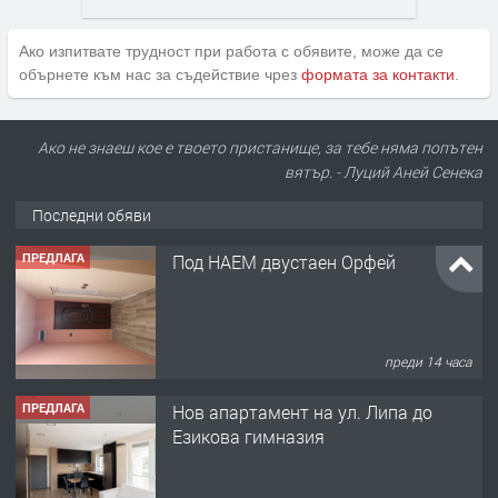
Ако изпитвате трудност при работа с обявите, може да се
обърнете към нас за съдействие чрез
формата за контакти
.
ПРЕДЛАГА
Под НАЕМ двустаен Орфей
Ако не знаеш кое е твоето пристанище, за тебе няма попътен
вятър. - Луций Аней Сенека
Последни обяви
преди 14 часа
ПРЕДЛАГА
Нов апартамент на ул. Липа до
Езикова гимназия
преди 14 часа
ПРЕДЛАГА
🔑 ОБЗАВЕДЕНА ГАРСОНИЕРА ПОД
НАЕМ В КВ. „ОРФЕЙ“ – ДО
КОМПЛЕКС „ВЕСПРЕМ“, ГР. ХАСКОВО