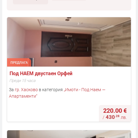
ПРЕДЛАГА
Под НАЕМ двустаен Орфей
Преди 15 часа
За
гр. Хасково
в категория
„
Имоти - Под Наем —
Апартаменти
“
220.00 €
430
.28
/
лв.