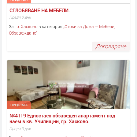
СГЛОБЯВАНЕ НА МЕБЕЛИ. 
Преди 3 дни
За
гр. Хасково
в категория
„
Стоки за Дома — Мебели,
Обзавеждане
“
Договаряне
ПРЕДЛАГА
№4119 Едностаен обзаведен апартамент под 
наем в кв. Училищни, гр. Хасково.
Преди 3 дни