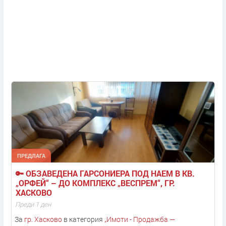
ПРЕДЛАГА
🔑 ОБЗАВЕДЕНА ГАРСОНИЕРА ПОД НАЕМ В КВ. 
„ОРФЕЙ“ – ДО КОМПЛЕКС „ВЕСПРЕМ“, ГР. 
ХАСКОВО
Преди 1 ден
За
гр. Хасково
в категория
„
Имоти - Продажба —