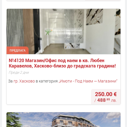
ПРЕДЛАГА
№4120 Магазин/Офис под наем в кв. Любен 
Каравелов, Хасково-близо до градската градина!
Преди 2 дни
За
гр. Хасково
в категория
„
Имоти - Под Наем — Магазини
“
250.00 €
488
.95
/
лв.