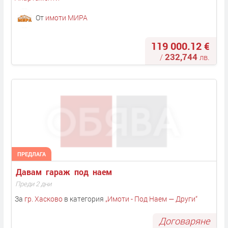
От
имоти МИРА
119 000.12 €
232,744
/
лв.
ПРЕДЛАГА
Давам  гараж  под  наем 
Преди 2 дни
За
гр. Хасково
в категория
„
Имоти - Под Наем — Други
“
Договаряне