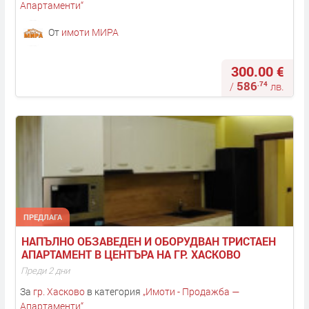
Апартаменти
“
От
имоти МИРА
300.00 €
586
.74
/
лв.
ПРЕДЛАГА
НАПЪЛНО ОБЗАВЕДЕН И ОБОРУДВАН ТРИСТАЕН 
АПАРТАМЕНТ В ЦЕНТЪРА НА ГР. ХАСКОВО
Преди 2 дни
За
гр. Хасково
в категория
„
Имоти - Продажба —
Апартаменти
“