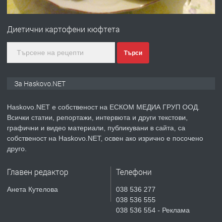
ПРЕДЛАГА
ПРОСТОРЕН ТРИСТАЕН
Диетични картофени кюфтета
АПАРТАМЕНТ В НОВА СГРАДА КВ.
КУБА
Търси
преди 3 дни
За Haskovo.NET
ПРЕДЛАГА
Продавам парцел в гр. Хасково кв.
Хисаря до ток, вода,канализация,
Haskovo.NET е собственост на ЕСКОМ МЕДИА ГРУП ООД.
асфалт 0889 537 426
Всички статии, репортажи, интервюта и други текстови,
графични и видео материали, публикувани в сайта, са
преди 3 дни
собственост на Haskovo.NET, освен ако изрично е посочено
друго.
ПРЕДЛАГА
СГЛОБЯВАНЕ НА МЕБЕЛИ.
Главен редактор
Телефони
Анета Кутелова
038 536 277
преди 3 дни
038 536 555
038 536 554 - Реклама
ПРЕДЛАГА
№4119 Едностаен обзаведен