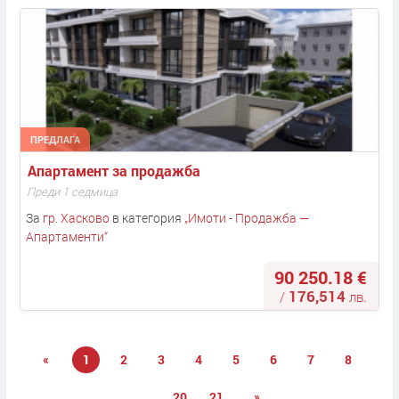
ПРЕДЛАГА
Апартамент за продажба
Преди 1 седмица
За
гр. Хасково
в категория
„
Имоти - Продажба —
Апартаменти
“
90 250.18 €
176,514
/
лв.
«
1
2
3
4
5
6
7
8
...
20
21
»