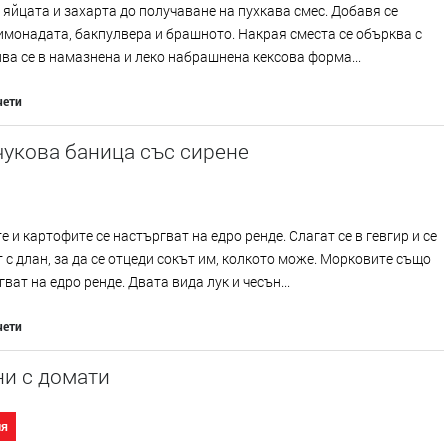
 яйцата и захарта до получаване на пухкава смес. Добавя се
имонадата, бакпулвера и брашното. Накрая сместа се обърква с
пва се в намазнена и леко набрашнена кексова форма...
чети
укова баница със сирене
е и картофите се настъргват на едро ренде. Слагат се в гевгир и се
 с длан, за да се отцеди сокът им, колкото може. Морковите също
гват на едро ренде. Двата вида лук и чесън...
чети
и с домати
ия