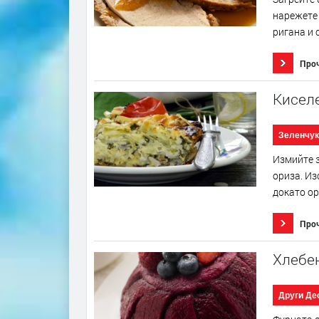
нарежете 
ригана и 
Про
Киселе
Зеленчук
Измийте з
ориза. Из
докато ор
Про
Хлебен
Други Де