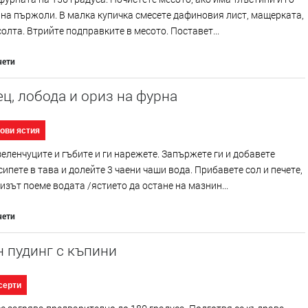
на пържоли. В малка купичка смесете дафиновия лист, мащерката,
солта. Втрийте подправките в месото. Поставет...
чети
ц, лобода и ориз на фурна
ови ястия
еленчуците и гъбите и ги нарежете. Запържете ги и добавете
сипете в тава и долейте 3 чаени чаши вода. Прибавете сол и печете,
изът поеме водата /ястието да остане на мазнин...
чети
 пудинг с къпини
серти