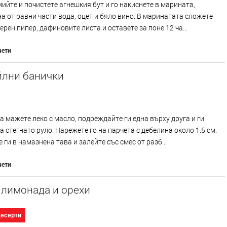
ийте и почистете агнешкия бут и го накиснете в марината,
а от равни части вода, оцет и бяло вино. В маринатата сложете
ерен пипер, дафиновите листа и оставете за поне 12 ча...
чети
йлни банички
а мажете леко с масло, подреждайте ги една върху друга и ги
а стегнато руло. Нарежете го на парчета с дебелина около 1.5 см.
 ги в намазнена тава и залейте със смес от разб...
чети
 лимонада и орехи
десерти