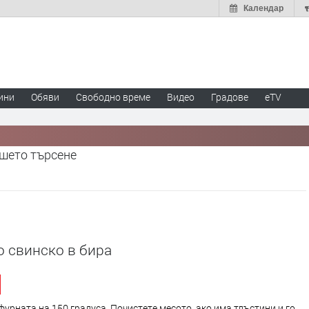
Календар
ини
Обяви
Свободно време
Видео
Градове
eTV
ашето търсене
 свинско в бира
фурната на 150 градуса. Почистете месото, ако има тлъстини и го