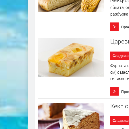
Разбъркай
яйцата, о
разбъркай
Про
Царев
Сладкиш
Фурната с
см) с масл
голяма те
Про
Кекс 
Сладкиш