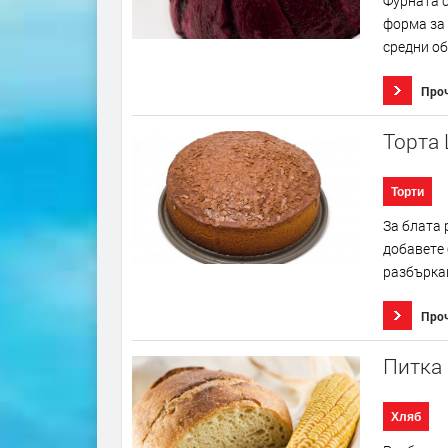
Фурната с
форма за 
средни об
Про
Торта
Торти
За блата 
добавете
разбъркай
Про
Питка
Хляб