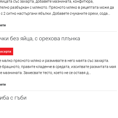
яйцата със захарта, добавете мазнината, конфитюра,
елно разбъркан с млякото. Прясното мляко в рецептата може да
 с 2 ситно настъргани ябълки. Добавете счуканите орехи, сода...
чети
ки без яйца, с орехова плънка
десерти
 малко прясното мляко и размивате в него маята със захарта.
 брашното, правите кладенче в средата, изсипвате размитата мая
е мазнината. Замесвате тесто, което не се оставя д...
чети
иба с гъби