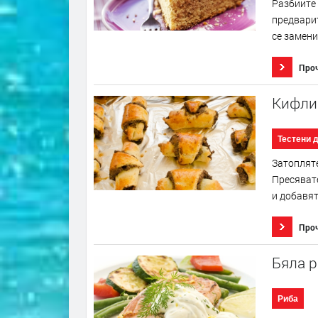
Разбийте 
предварит
се замени
Про
Кифлич
Тестени 
Затопляте
Пресявате
и добавят
Про
Бяла р
Риба