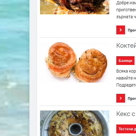
Добре изм
приготвен
зърната ч
Про
Кокте
Баници
Всяка кор
навийте н
Подредете
Про
Кекс с
Тестени 