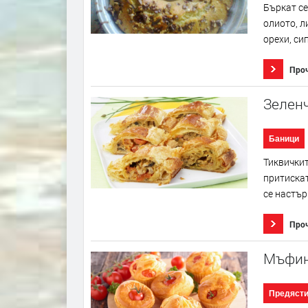
Бъркат се
олиото, л
орехи, си
Про
Зеленч
Баници
Тиквичкит
притискат
се настър
Про
Мъфин
Предяст