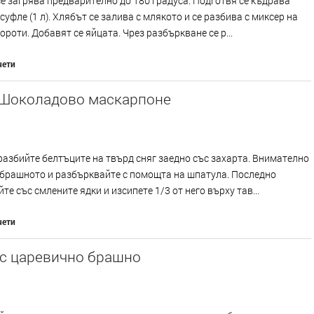
е загрява предварително до 180 градуса. Подготвя се къдрава
суфле (1 л). Хлябът се залива с млякото и се разбива с миксер на
ороти. Добавят се яйцата. Чрез разбъркване се р...
чети
 Шоколадово маскарпоне
разбийте белтъците на твърд сняг заедно със захарта. Внимателно
 брашното и разбърквайте с помощта на шпатула. Последно
те със смлените ядки и изсипете 1/3 от него върху тав...
чети
 с царевично брашно