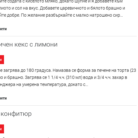
те содата с киселото мляко, докато шупне и я добавете към
лиото и сол на вкус. Добавете царевичното и бялото брашно и
те добре. По желание разбъркайте с малко натрошено сир...
чети
ичен кекс с лимони
и
е загрява до 180 градуса. Намазва се форма за печене на торта (23
о и брашно. Загрява се 1 1/4 ч.ч. (310 мл) вода и 3/4 ч.ч. захар в
нджера на умерена температура, докато с...
чети
с конфитюр
и