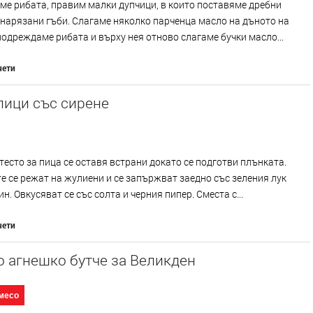
е рибата, правим малки дупчици, в които поставяме дребни
нарязани гъби. Слагаме няколко парченца масло на дъното на
подреждаме рибата и върху нея отново слагаме бучки масло...
чети
пици със сирене
тесто за пица се оставя встрани докато се подготви плънката.
е се режат на жулиени и се запържват заедно със зеления лук
ин. Овкусяват се със солта и черния пипер. Сместа с...
чети
 агнешко бутче за Великден
месо