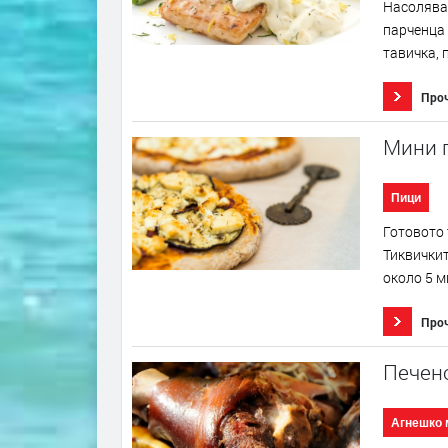
Насолявам
парченца 
тавичка, 
Про
Мини 
Пици
Готовото 
Тиквичкит
около 5 м
Про
Печено
Агнешко 