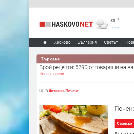
°C
36
Хасково
България
Светът
Нов
Търсене
Брой рецепти: 6290 отговарящи на в
Ново търсене
В
Ястия за Печене
Печено
Свинско
Загрейте 