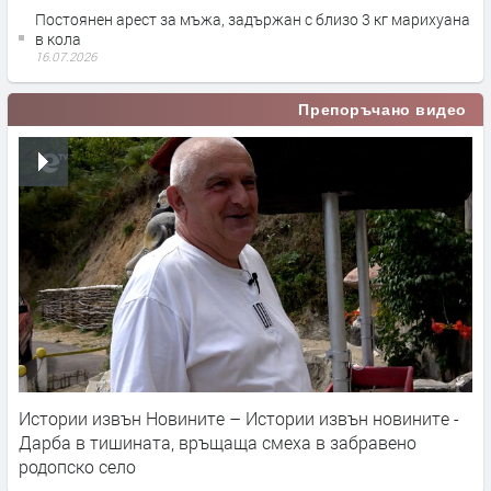
Постоянен арест за мъжа, задържан с близо 3 кг марихуана
в кола
16.07.2026
Препоръчано видео
Истории извън Новините – Истории извън новините -
Дарба в тишината, връщаща смеха в забравено
родопско село