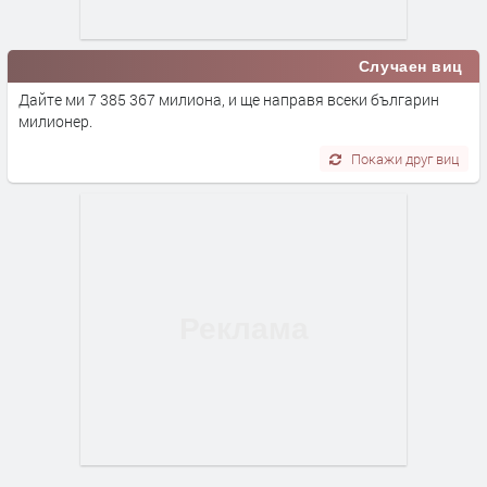
Случаен виц
Дайте ми 7 385 367 милиона, и ще направя всеки българин
милионер.
Покажи друг виц