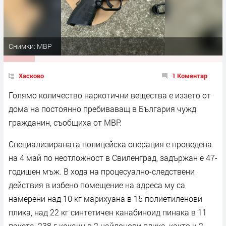
Снимки: МВР
Хасково
1 Коментар
Голямо количество наркотични вещества е иззето от
дома на постоянно пребиваващ в България чужд
гражданин, съобщиха от МВР.
Специализираната полицейска операция е проведена
на 4 май по неотложност в Свиленград, задържан е 47-
годишен мъж. В хода на процесуално-следствени
действия в избено помещение на адреса му са
намерени над 10 кг марихуана в 15 полиетиленови
плика, над 22 кг синтетичен канабиноид пинака в 11
пакета, 238 г кокаин в 2 найлонови плика, както и 2