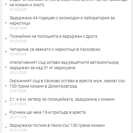
на кокаин и злато
07.08.2026
Задържаха 44-годишен с оксикодон и лаборатория за
наркотици
06.08.2026
Познайник на полицията е задържан с дрога
05.08.2026
Четирима са хванати с наркотици в Хасковско
03.08.2026
Апелативният съд остави зад решетките автомонтьора,
задържан за над 31 кг марихуана
23.07.2026
Окръжният съд в Хасково остави в ареста мъж, хванат със
100 грама кокаин в Димитровград
21.07.2026
2 г. и 4 м. затвор за полицайката, задържана с кокаин
21.07.2026
Руснака ще чака 13-а присъда в ареста
20.07.2026
Задържаха пътник в такси със 100 грама кокаин
20.07.2026