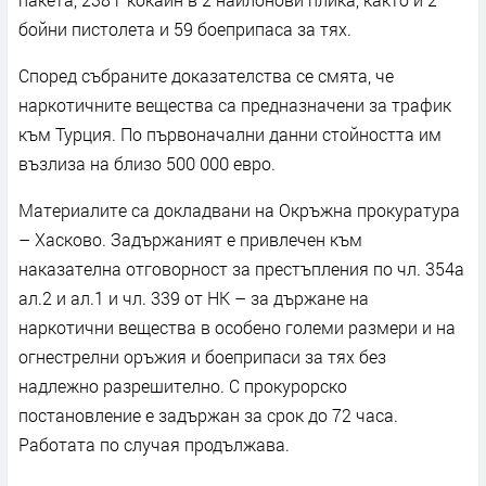
бойни пистолета и 59 боеприпаса за тях.
Според събраните доказателства се смята, че
наркотичните вещества са предназначени за трафик
към Турция. По първоначални данни стойността им
възлиза на близо 500 000 евро.
Материалите са докладвани на Окръжна прокуратура
– Хасково. Задържаният е привлечен към
наказателна отговорност за престъпления по чл. 354а
ал.2 и ал.1 и чл. 339 от НК – за държане на
наркотични вещества в особено големи размери и на
огнестрелни оръжия и боеприпаси за тях без
надлежно разрешително. С прокурорско
постановление е задържан за срок до 72 часа.
Работата по случая продължава.