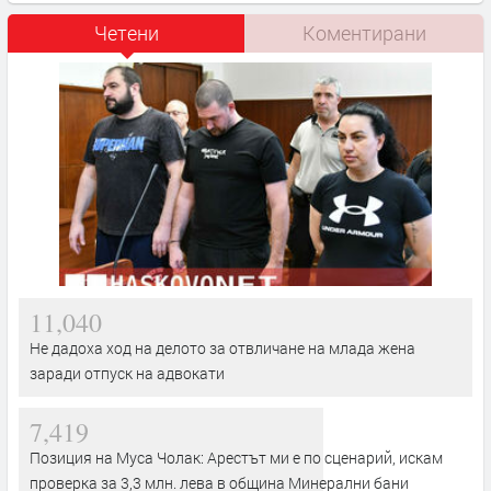
Четени
Коментирани
11,040
Не дадоха ход на делото за отвличане на млада жена
заради отпуск на адвокати
7,419
Позиция на Муса Чолак: Арестът ми е по сценарий, искам
проверка за 3,3 млн. лева в община Минерални бани