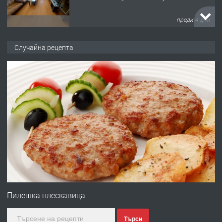
преди 4 дни
ПРЕДЛАГА
НАПЪЛНО ОБЗАВЕДЕН И
Случайна рецепта
ОБОРУДВАН ТРИСТАЕН
АПАРТАМЕНТ В ЦЕНТЪРА НА ГР.
ХАСКОВО
преди 5 дни
ПРЕДЛАГА
Давам гараж под наем
преди 5 дни
ПРЕДЛАГА
№4120 Магазин/Офис под наем в кв.
Любен Каравелов, Хасково-близо до
Пилешка плескавица
градската градина!
Търси
преди 5 дни