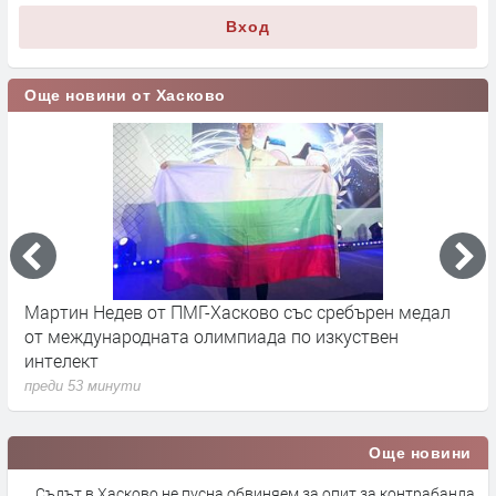
Вход
Още новини от Хасково
Мартин Недев от ПМГ-Хасково със сребърен медал
Т
от международната олимпиада по изкуствен
г
интелект
п
преди 53 минути
Още новини
Съдът в Хасково не пусна обвиняем за опит за контрабанда