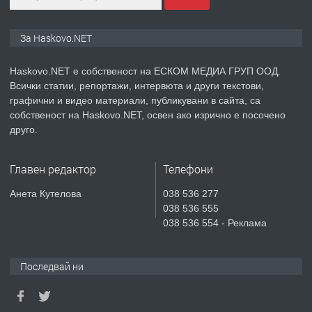
ПРЕДЛАГА
ПРОСТОРЕН ТРИСТАЕН
За Haskovo.NET
АПАРТАМЕНТ В НОВА СГРАДА КВ.
КУБА
Haskovo.NET е собственост на ЕСКОМ МЕДИА ГРУП ООД.
Всички статии, репортажи, интервюта и други текстови,
преди 6 дни
графични и видео материали, публикувани в сайта, са
собственост на Haskovo.NET, освен ако изрично е посочено
ПРЕДЛАГА
Продавам парцел в гр. Хасково кв.
друго.
Хисаря до ток, вода,канализация,
асфалт 0889 537 426
Главен редактор
Телефони
преди 6 дни
Анета Кутелова
038 536 277
038 536 555
ПРЕДЛАГА
СГЛОБЯВАНЕ НА МЕБЕЛИ.
038 536 554 - Реклама
Последвай ни
преди 6 дни
ПРЕДЛАГА
№4119 Едностаен обзаведен