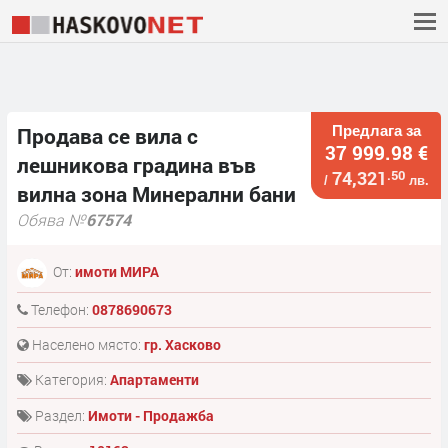
Предлага за
Продава се вила с
37 999.98 €
лешникова градина във
74,321
.50
/
лв.
вилна зона Минерални бани
Обява №
67574
От:
имоти МИРА
Телефон:
0878690673
Населено място:
гр. Хасково
Категория:
Апартаменти
Раздел:
Имоти - Продажба