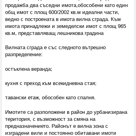
продажба два съседни имота,обособени като един
общ имот с площ 600/2002 кв.м идеални части,
ведно с построената в имота вилна сграда. Към
имота принадлежи и земеделски имот с площ 965
кв.м, представляващ лешникова градина
Вилната сграда е със следното вътрешно
разпределение:
остъклена веранда;
кухня с преход към всекидневна стая;
тавански етаж, обособен като спалня.
Имотите са разположени в район до урбанизирана
територия, с възможност за смяна на
предназначението. Районът е вилна зона с
изградени вили и постоянно обитавани имоти