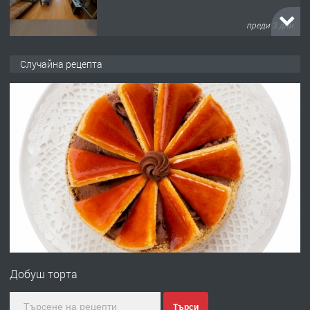
преди 3 дни
ПРЕДЛАГА
НАПЪЛНО ОБЗАВЕДЕН И
Случайна рецепта
ОБОРУДВАН ТРИСТАЕН
АПАРТАМЕНТ В ЦЕНТЪРА НА ГР.
ХАСКОВО
преди 4 дни
ПРЕДЛАГА
Давам гараж под наем
преди 4 дни
ПРЕДЛАГА
№4120 Магазин/Офис под наем в кв.
Любен Каравелов, Хасково-близо до
Добуш торта
градската градина!
преди 4 дни
Търси