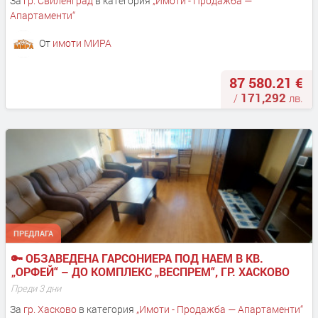
За
гр. Свиленград
в категория
„
Имоти - Продажба —
Апартаменти
“
От
имоти МИРА
87 580.21 €
171,292
/
лв.
ПРЕДЛАГА
🔑 ОБЗАВЕДЕНА ГАРСОНИЕРА ПОД НАЕМ В КВ. 
„ОРФЕЙ“ – ДО КОМПЛЕКС „ВЕСПРЕМ“, ГР. ХАСКОВО
Преди 3 дни
За
гр. Хасково
в категория
„
Имоти - Продажба — Апартаменти
“