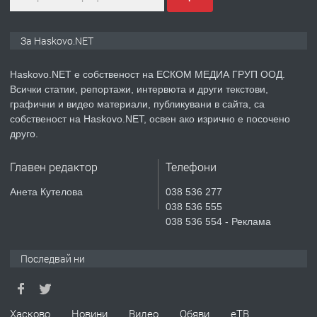
ПРЕДЛАГА
ПРОСТОРЕН ТРИСТАЕН
За Haskovo.NET
АПАРТАМЕНТ В НОВА СГРАДА КВ.
КУБА
Haskovo.NET е собственост на ЕСКОМ МЕДИА ГРУП ООД.
Всички статии, репортажи, интервюта и други текстови,
преди 5 дни
графични и видео материали, публикувани в сайта, са
собственост на Haskovo.NET, освен ако изрично е посочено
ПРЕДЛАГА
Продавам парцел в гр. Хасково кв.
друго.
Хисаря до ток, вода,канализация,
асфалт 0889 537 426
Главен редактор
Телефони
преди 5 дни
Анета Кутелова
038 536 277
038 536 555
ПРЕДЛАГА
СГЛОБЯВАНЕ НА МЕБЕЛИ.
038 536 554 - Реклама
Последвай ни
преди 5 дни
ПРЕДЛАГА
Хасково
Новини
Видео
Обяви
еТВ
№4119 Едностаен обзаведен