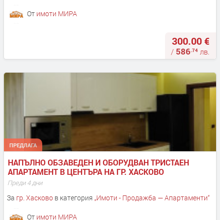
От
имоти МИРА
300.00 €
586
.74
/
лв.
ПРЕДЛАГА
НАПЪЛНО ОБЗАВЕДЕН И ОБОРУДВАН ТРИСТАЕН 
АПАРТАМЕНТ В ЦЕНТЪРА НА ГР. ХАСКОВО
Преди 4 дни
За
гр. Хасково
в категория
„
Имоти - Продажба — Апартаменти
“
От
имоти МИРА