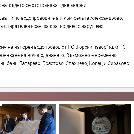
на, където се отстраняват две аварии.
ват и по водопроводите в и към селата Александрово,
 спирателен кран, за кратко днес с нарушено
ия на напорен водопровод от ПС „Горски извор“ към ПС
ановяване на водоподаването. Възможно е временно
и бани, Татарево, Брястово, Спахиево, Колец и Сираково.