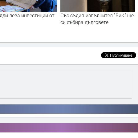
яди лева инвестиции от
Със съдия-изпълнител "ВиК" ще
си събира дълговете