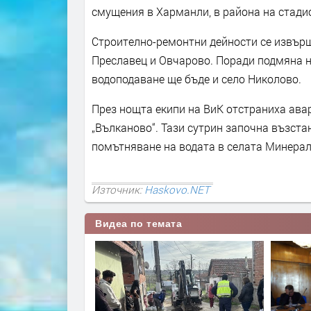
смущения в Харманли, в района на стадио
Строително-ремонтни дейности се извърш
Преславец и Овчарово. Поради подмяна на
водоподаване ще бъде и село Николово.
През нощта екипи на ВиК отстраниха авар
„Вълканово“. Тази сутрин започна възст
помътняване на водата в селата Минералн
Източник:
Haskovo.NET
Видеа по темата