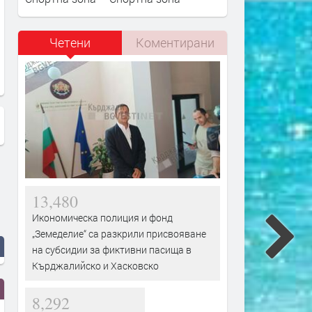
Недоволство в кв. „Изток 2“ в
775 хиляди лева инвести
Четени
Коментирани
Димитровград: ВиК прекъсва
"ВиК"
водата на нередовни абонати с
големи задължения
13,480
Икономическа полиция и фонд
„Земеделие“ са разкрили присвояване
на субсидии за фиктивни пасища в
Кърджалийско и Хасковско
8,292