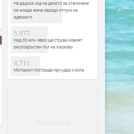
Не дадоха ход на делото за отвличане
на млада жена заради отпуск на
адвокати
5,977
Над 33 млн. евро ще струва новият
околовръстен път на Хасково
4,711
Моторист пострада при удар с кола
РИОСВ – Хасково наложи
Части от „Младежки хълм
санкции за 14 420 евро през
„Хисаря“, „Тракийски“ и
юли
„Македонски“ са без вода
заради авария
преди 5 часа
преди 6 часа