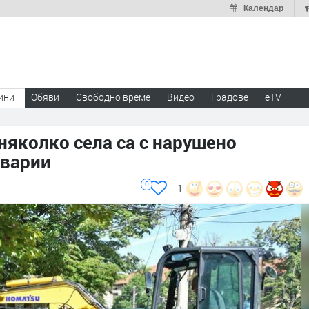
Календар
ини
Обяви
Свободно време
Видео
Градове
eTV
няколко села са с нарушено
аварии
0
1