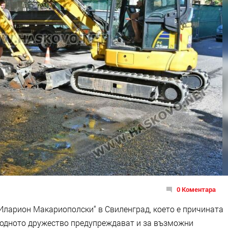
0 Коментара
„Иларион Макариополски“ в Свиленград, което е причината
водното дружество предупреждават и за възможни