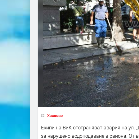
Хасково
Екипи на ВиК отстраняват авария на ул. 
за нарушено водоподаване в района. От 