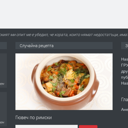
кият ми опит ме е убедил, че хората, които нямат недостатъци, им
Случайна рецепта
З
Has
ГРУ
дру
пуб
Has
ден
Гл
Ане
Гювеч по римски
ден