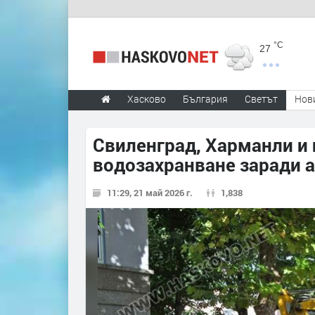
°C
27
Хасково
България
Светът
Нов
Свиленград, Харманли и 
водозахранване заради 
11:29, 21 май 2026 г.
1,838