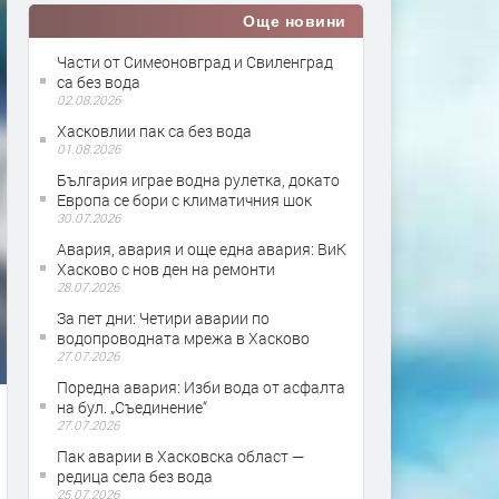
Още новини
Части от Симеоновград и Свиленград
са без вода
02.08.2026
Хасковлии пак са без вода
01.08.2026
България играе водна рулетка, докато
Европа се бори с климатичния шок
30.07.2026
Авария, авария и още една авария: ВиК
Хасково с нов ден на ремонти
28.07.2026
За пет дни: Четири аварии по
водопроводната мрежа в Хасково
27.07.2026
Поредна авария: Изби вода от асфалта
на бул. „Съединение“
27.07.2026
Пак аварии в Хасковска област —
редица села без вода
25.07.2026