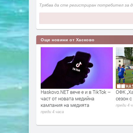
Трябва да сте регистриран потребител за 
Още новини от Хасково
мен риск от
Haskovo.NET вече е и в TikTok –
ОФК „Х
т Хасково от 7
част от новата медийна
сезон с
кампания на медията
преди 4 
преди 4 часа