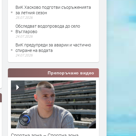
ВиК Хасково подготви съоръженията
за летния сезон
25.07.2026
Обследват водопровода до село
Въгларово
24.07.2026
ВиК предупреди за аварии и частично
спиране на водата
24.07.2026
Препоръчано видео
Спортна зона – Спортна зона