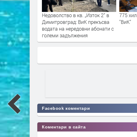
лнител "ВиК" ще
Недоволство в кв. „Изток 2“ в
775 хил
овете
Димитровград: ВиК прекъсва
"ВиК"
водата на нередовни абонати с
големи задължения
Facebook коментари
Коментари в сайта