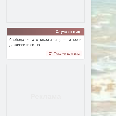
Случаен виц
Свобода - когато никой и нищо не ти пречи
да живееш честно.
Покажи друг виц