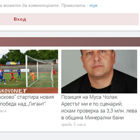
да можете да коментирате. Правилата -
тук
.
Вход
асково“ стартира новия
Позиция на Муса Чолак:
 победа над „Гигант“
Арестът ми е по сценарий,
искам проверка за 3,3 млн. лева
часа
в община Минерални бани
преди 5 часа