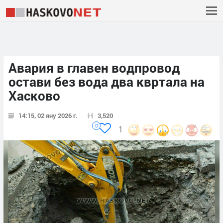
Авария в главен водпровод
остави без вода два квртала на
Хасково
14:15, 02 яну 2026 г.
3,520
0
1