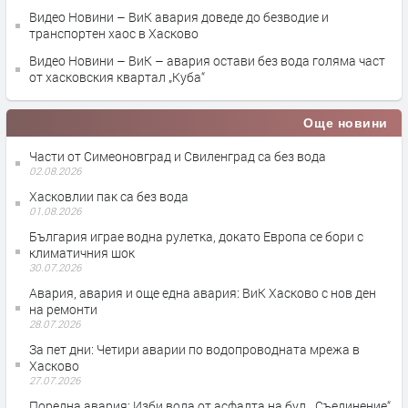
Видео Новини – ВиК авария доведе до безводие и
транспортен хаос в Хасково
Видео Новини – ВиК – авария остави без вода голяма част
от хасковския квартал „Куба“
Още новини
Части от Симеоновград и Свиленград са без вода
02.08.2026
Хасковлии пак са без вода
01.08.2026
България играе водна рулетка, докато Европа се бори с
климатичния шок
30.07.2026
Авария, авария и още една авария: ВиК Хасково с нов ден
на ремонти
28.07.2026
За пет дни: Четири аварии по водопроводната мрежа в
Хасково
27.07.2026
Поредна авария: Изби вода от асфалта на бул. „Съединение“