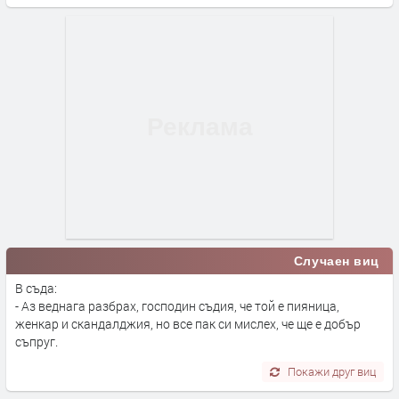
Случаен виц
В съда:
- Аз веднага разбрах, господин съдия, че той е пияница,
женкар и скандалджия, но все пак си мислех, че ще е добър
съпруг.
Покажи друг виц