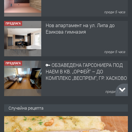
преди 5 часа
ПРЕДЛАГА
🔑 ОБЗАВЕДЕНА ГАРСОНИЕРА ПОД
НАЕМ В КВ. „ОРФЕЙ“ – ДО
КОМПЛЕКС „ВЕСПРЕМ“, ГР. ХАСКОВО
преди 1 ден
ПРЕДЛАГА
НАПЪЛНО ОБЗАВЕДЕН И
ОБОРУДВАН ТРИСТАЕН
АПАРТАМЕНТ В ЦЕНТЪРА НА ГР.
ХАСКОВО
преди 2 дни
ПРЕДЛАГА
Давам гараж под наем
Случайна рецепта
преди 2 дни