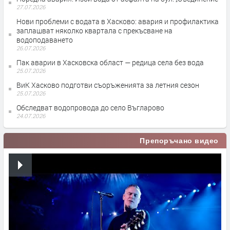
27.07.2026
Нови проблеми с водата в Хасково: авария и профилактика
заплашват няколко квартала с прекъсване на
водоподаването
26.07.2026
Пак аварии в Хасковска област — редица села без вода
25.07.2026
ВиК Хасково подготви съоръженията за летния сезон
25.07.2026
Обследват водопровода до село Въгларово
24.07.2026
Препоръчано видео