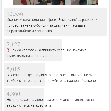
12,556
Икономическа полиция и фонд „Земеделие“ са разкрили
присвояване на субсидии за фиктивни пасища в
Кърджалийско и Хасковско
7,127
Трима хасковски алпинисти успешно изкачиха
седемхилядника връх Ленин
5,015
В Световния ден на динята: Световен шампион по силов
трибой отчете ръст в продажбите на пазара в Хасково
4,860
Не дадоха ход на делото за отвличане на млада жена
заради отпуск на адвокати