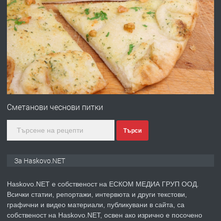
ПРЕДЛАГА
№4120 Магазин/Офис под наем в кв.
Любен Каравелов, Хасково-близо до
градската градина!
преди 2 дни
ПРЕДЛАГА
ПРОСТОРЕН ТРИСТАЕН
АПАРТАМЕНТ В НОВА СГРАДА КВ.
Сметанови чеснови питки
КУБА
Търси
преди 3 дни
ПРЕДЛАГА
Продавам парцел в гр. Хасково кв.
За Haskovo.NET
Хисаря до ток, вода,канализация,
асфалт 0889 537 426
Haskovo.NET е собственост на ЕСКОМ МЕДИА ГРУП ООД.
Всички статии, репортажи, интервюта и други текстови,
преди 3 дни
графични и видео материали, публикувани в сайта, са
собственост на Haskovo.NET, освен ако изрично е посочено
ПРЕДЛАГА
СГЛОБЯВАНЕ НА МЕБЕЛИ.