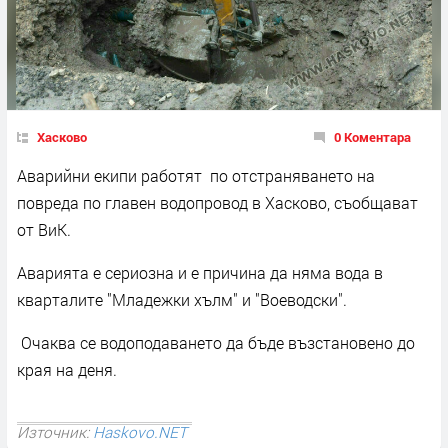
Хасково
0 Коментара
Аварийни екипи работят по отстраняването на
повреда по главен водопровод в Хасково, съобщават
от ВиК.
Аварията е сериозна и е причина да няма вода в
кварталите "Младежки хълм" и "Воеводски".
Очаква се водоподаването да бъде възстановено до
края на деня.
Източник:
Haskovo.NET