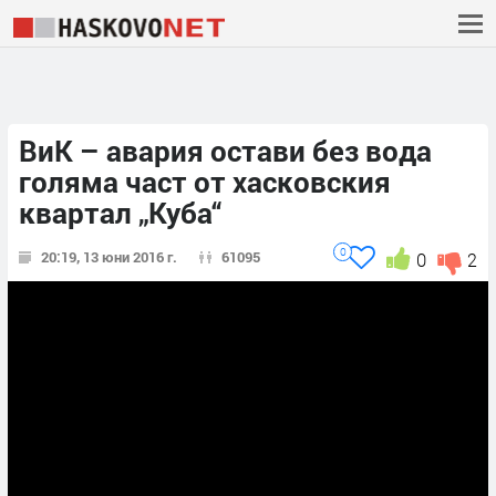
ВиК – авария остави без вода
голяма част от хасковския
квартал „Куба“
0
20:19, 13 юни 2016 г.
61095
0
2