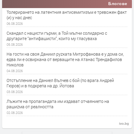
Блогове
Толерирането на латентния антисемитизъм е тревожен факт
(и) у нас днес
06.08.2026
Скандал с нацисти гърми, а Той мълчи солидарно с
другарите “антифашисти”, които му гласуваха
05.08.2026
На гости на своя Даниил руzката Митрофанова е у дома си,
едва ли е освиркана от верващите на Атанас Трендафилов
Николов
04.08.2026
Отстъпление на Даниел Вълчев с бой (по врага Андрей
Гюров) и в подкрепа на др. Йотова
03.08.2026
Лъжите на пропагандата им издават отчаянието на
рашиzма от реалността
02.08.2026
ivo.bg