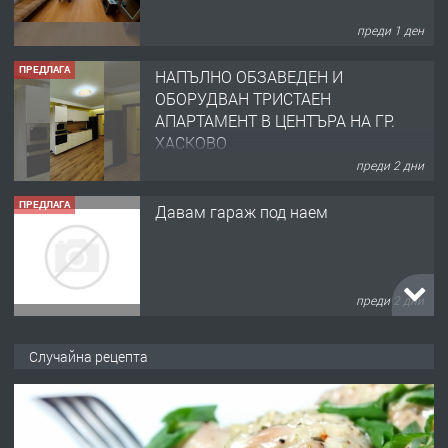
преди 1 ден
ПРЕДЛАГА
НАПЪЛНО ОБЗАВЕДЕН И
ОБОРУДВАН ТРИСТАЕН
АПАРТАМЕНТ В ЦЕНТЪРА НА ГР.
ХАСКОВО
преди 2 дни
ПРЕДЛАГА
Давам гараж под наем
преди 2 дни
ПРЕДЛАГА
№4120 Магазин/Офис под наем в кв.
Случайна рецепта
Любен Каравелов, Хасково-близо до
градската градина!
преди 2 дни