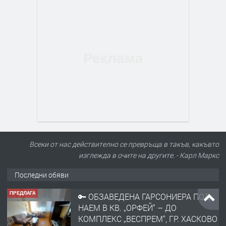
Всеки от нас действително се превръща в такъв, какъвто
изглежда в очите на другите. - Карл Маркс
Последни обяви
ПРЕДЛАГА
🔑 ОБЗАВЕДЕНА ГАРСОНИЕРА ПОД
НАЕМ В КВ. „ОРФЕЙ“ – ДО
КОМПЛЕКС „ВЕСПРЕМ“, ГР. ХАСКОВО