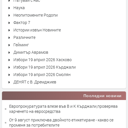
Пътувай с нас
Наука
Неопитомените Родопи
Фактор 7
Истории извън Новините
Различните
Гейминг
Димитър Аврамов
Избори 19 април 2026 Хасково
Избори 19 април 2026 Кърджали
Избори 19 април 2026 Смолян
ДЕНЯТ с В. Дремджиев
Последни новини
Европрокуратурата влезе във В и К Кърджали,проверява
харченето на евросредства
От 9 август приключва двойното етикетиране - какво се
променя за потребителите