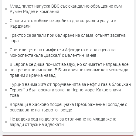
Млад пилот напуска ВВС със скандално обръщение към
Румен Радев и компания
С нови автомобили се сдобиха две социални услуги в
Кърджали
Трактор се запали при балиране на слама, огънят засегна
гора
Светилището на нимфите и Афродита става сцена на
моноспектакъла „Даскал“ с Валентин Танев.
В Европа се диша по-чист въздух, но климатът изпраща все
по-тревожни сигнали- В България показваме как можем да
правим и крачка назад
Турция взима 33% от проучванията за нефт и газ в блок „Хан
Тервел“ в българската зона на Черно море. Какво значи
това
Вярващи в Хасково посрещнаха Преображение Господне с
освещаване на първото грозде
Не дадоха ход на делото за отвличане на млада жена
заради отпуск на адвокати