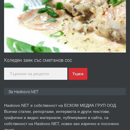
ПРЕДЛАГА
ПРОСТОРЕН ТРИСТАЕН
АПАРТАМЕНТ В НОВА СГРАДА КВ.
КУБА
преди 3 дни
ПРЕДЛАГА
Продавам парцел в гр. Хасково кв.
Хисаря до ток, вода,канализация,
Коледен заек със сметанов сос
асфалт 0889 537 426
Търси
преди 3 дни
ПРЕДЛАГА
СГЛОБЯВАНЕ НА МЕБЕЛИ.
За Haskovo.NET
Haskovo.NET е собственост на ЕСКОМ МЕДИА ГРУП ООД.
Всички статии, репортажи, интервюта и други текстови,
преди 3 дни
графични и видео материали, публикувани в сайта, са
собственост на Haskovo.NET, освен ако изрично е посочено
ПРЕДЛАГА
№4119 Едностаен обзаведен
друго.