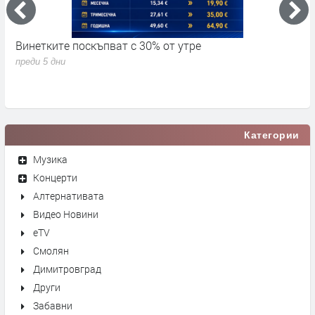
Винетките поскъпват с 30% от утре
3
д
преди 5 дни
п
Категории
Музика
Концерти
Алтернативата
Видео Новини
eTV
Смолян
Димитровград
Други
Забавни