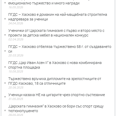
емоционално тържество и много награди
16.05.2026
ПГДС – Хасково е домакин на най-мащабната строителна
надпревара за ученици
24.04.2026
Ученички от Царската гимназия с първо и второ място с
проекти за детска мебел в национален конкурс
02.04.2026
ПГДС – Хасково отбеляза тържествено 58 г. от създаването
си
20.03.2026
ПГДС „Цар Иван Асен II“ в Хасково с нова комбинирана
спортна площадка
15.09.2025
Тържествено връчиха дипломите на зрелостниците от
ПГДС-Хасково, 18 са отличниците
20.06.2025
Ученици казаха НЕ на цигарите чрез спортно състезание
31.05.2025
„Царската гимназия“ в Хасково се бори със спорт срещу
тютюнопушенето
29.05.2025