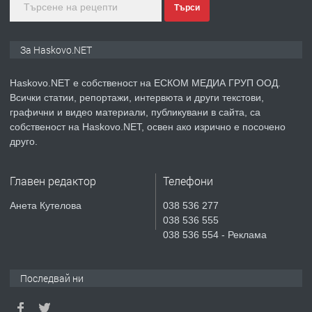
Търси
преди 5 дни
ПРЕДЛАГА
Продавам парцел в гр. Хасково кв.
За Haskovo.NET
Хисаря до ток, вода,канализация,
асфалт 0889 537 426
Haskovo.NET е собственост на ЕСКОМ МЕДИА ГРУП ООД.
Всички статии, репортажи, интервюта и други текстови,
преди 5 дни
графични и видео материали, публикувани в сайта, са
собственост на Haskovo.NET, освен ако изрично е посочено
ПРЕДЛАГА
СГЛОБЯВАНЕ НА МЕБЕЛИ.
друго.
Главен редактор
Телефони
преди 5 дни
Анета Кутелова
038 536 277
038 536 555
ПРЕДЛАГА
№4119 Едностаен обзаведен
038 536 554 - Реклама
апартамент под наем в кв.
Училищни, гр. Хасково.
Последвай ни
преди 6 дни