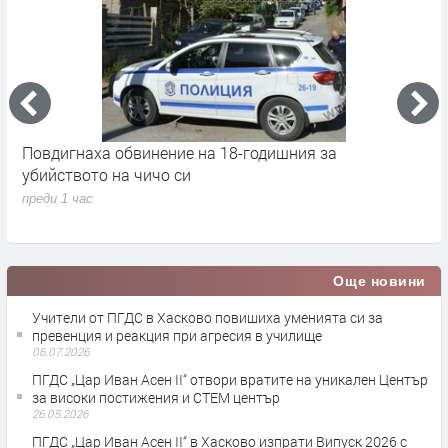
Повдигнаха обвинение на 18-годишния за
М
убийството на чичо си
Х
н
преди 1 час
п
Още новини
Учители от ПГДС в Хасково повишиха уменията си за
превенция и реакция при агресия в училище
06.07.2026
ПГДС „Цар Иван Асен II“ отвори вратите на уникален Център
за високи постижения и СТЕМ център
26.05.2026
ПГДС „Цар Иван Асен II“ в Хасково изпрати Випуск 2026 с