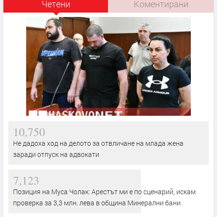
Четени
Коментирани
10,750
Не дадоха ход на делото за отвличане на млада жена
заради отпуск на адвокати
7,123
Позиция на Муса Чолак: Арестът ми е по сценарий, искам
проверка за 3,3 млн. лева в община Минерални бани