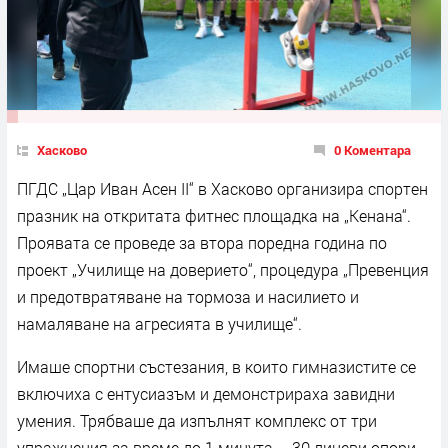
Хасково
0 Коментара
ПГДС „Цар Иван Асен II“ в Хасково организира спортен
празник на откритата фитнес площадка на „Кенана“.
Проявата се проведе за втора поредна година по
проект „Училище на доверието“, процедура „Превенция
и предотвратяване на тормоза и насилието и
намаляване на агресията в училище“.
Имаше спортни състезания, в които гимназистите се
включиха с ентусиазъм и демонстрираха завидни
умения. Трябваше да изпълнят комплекс от три
упражнения за време до 1 минута – 30 лицеви опори,