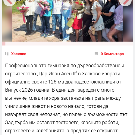
Хасково
0 Коментара
Професионалната гимназия по дървообработване и
строителство „Цар Иван Асен II“ в Хасково изпрати
официално своите 126-ма дванадесетокласници от
Випуск 2026 година. В един ден, зареден с много
вълнение, младите хора застанаха на прага между
училищния живот и новото начало, готови да
извървят своя непознат, но пълен с възможности път.
Зад гърба им остават тестовете, класните работи,
страховете и колебанията, а пред тях се откриват