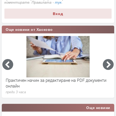
коментирате. Правилата -
тук
.
Вход
Още новини от Хасково
Практичен начин за редактиране на PDF документи
Д
онлайн
г
преди 3 часа
п
Още новини