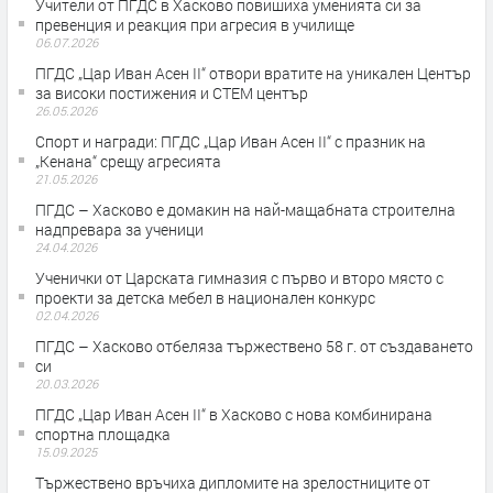
Учители от ПГДС в Хасково повишиха уменията си за
превенция и реакция при агресия в училище
06.07.2026
ПГДС „Цар Иван Асен II“ отвори вратите на уникален Център
за високи постижения и СТЕМ център
26.05.2026
Спорт и награди: ПГДС „Цар Иван Асен II“ с празник на
„Кенана“ срещу агресията
21.05.2026
ПГДС – Хасково е домакин на най-мащабната строителна
надпревара за ученици
24.04.2026
Ученички от Царската гимназия с първо и второ място с
проекти за детска мебел в национален конкурс
02.04.2026
ПГДС – Хасково отбеляза тържествено 58 г. от създаването
си
20.03.2026
ПГДС „Цар Иван Асен II“ в Хасково с нова комбинирана
спортна площадка
15.09.2025
Тържествено връчиха дипломите на зрелостниците от