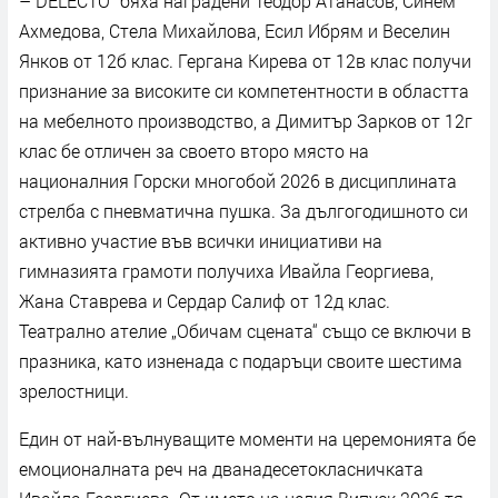
– DELECTO“ бяха наградени Теодор Атанасов, Синем
Ахмедова, Стела Михайлова, Есил Ибрям и Веселин
Янков от 12б клас. Гергана Кирева от 12в клас получи
признание за високите си компетентности в областта
на мебелното производство, а Димитър Зарков от 12г
клас бе отличен за своето второ място на
националния Горски многобой 2026 в дисциплината
стрелба с пневматична пушка. За дългогодишното си
активно участие във всички инициативи на
гимназията грамоти получиха Ивайла Георгиева,
Жана Ставрева и Сердар Салиф от 12д клас.
Театрално ателие „Обичам сцената“ също се включи в
празника, като изненада с подаръци своите шестима
зрелостници.
Един от най-вълнуващите моменти на церемонията бе
емоционалната реч на дванадесетокласничката