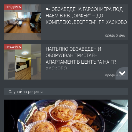
ПРЕДЛАГА
🔑 ОБЗАВЕДЕНА ГАРСОНИЕРА ПОД
НАЕМ В КВ. „ОРФЕЙ“ – ДО
КОМПЛЕКС „ВЕСПРЕМ“, ГР. ХАСКОВО
преди 3 дни
ПРЕДЛАГА
НАПЪЛНО ОБЗАВЕДЕН И
ОБОРУДВАН ТРИСТАЕН
АПАРТАМЕНТ В ЦЕНТЪРА НА ГР.
ХАСКОВО
преди 4 дни
ПРЕДЛАГА
Давам гараж под наем
Случайна рецепта
преди 4 дни
ПРЕДЛАГА
№4120 Магазин/Офис под наем в кв.