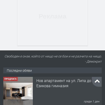
Свободен е онзи, който от нищо не се бои и не разчита на нищо.
- Демокрит
Последни обяви
ПРЕДЛАГА
Нов апартамент на ул. Липа до
Езикова гимназия
преди 1 ден