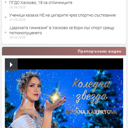
ПГДС-Хасково, 18 са отличниците
20.06.2025
Ученици казаха НЕ на цигарите чрез спортно състезание
31.05.2025
„Царската гимназия“ в Хасково се бори със спорт срещу
тютюнопушенето
29.05.2025
Препоръчано видео