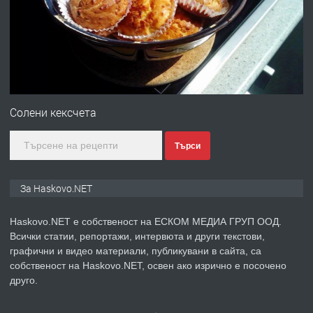
Любен Каравелов, Хасково-близо до
градската градина!
преди 4 дни
ПРЕДЛАГА
ПРОСТОРЕН ТРИСТАЕН
АПАРТАМЕНТ В НОВА СГРАДА КВ.
Солени кексчета
КУБА
Търси
преди 5 дни
ПРЕДЛАГА
Продавам парцел в гр. Хасково кв.
За Haskovo.NET
Хисаря до ток, вода,канализация,
асфалт 0889 537 426
Haskovo.NET е собственост на ЕСКОМ МЕДИА ГРУП ООД.
Всички статии, репортажи, интервюта и други текстови,
преди 5 дни
графични и видео материали, публикувани в сайта, са
собственост на Haskovo.NET, освен ако изрично е посочено
ПРЕДЛАГА
СГЛОБЯВАНЕ НА МЕБЕЛИ.
друго.