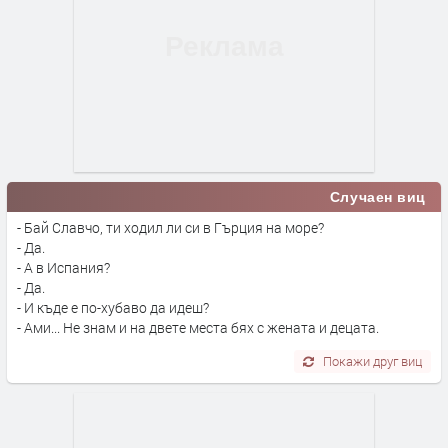
Случаен виц
- Бай Славчо, ти ходил ли си в Гърция на море?
- Да.
- А в Испания?
- Да.
- И къде е по-хубаво да идеш?
- Ами... Не знам и на двете места бях с жената и децата.
Покажи друг виц