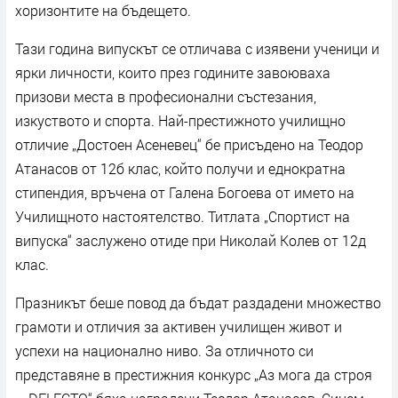
хоризонтите на бъдещето.
Тази година випускът се отличава с изявени ученици и
ярки личности, които през годините завоюваха
призови места в професионални състезания,
изкуството и спорта. Най-престижното училищно
отличие „Достоен Асеневец“ бе присъдено на Теодор
Атанасов от 12б клас, който получи и еднократна
стипендия, връчена от Галена Богоева от името на
Училищното настоятелство. Титлата „Спортист на
випуска“ заслужено отиде при Николай Колев от 12д
клас.
Празникът беше повод да бъдат раздадени множество
грамоти и отличия за активен училищен живот и
успехи на национално ниво. За отличното си
представяне в престижния конкурс „Аз мога да строя