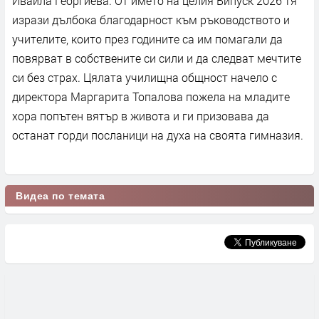
Ивайла Георгиева. От името на целия Випуск 2026 тя
изрази дълбока благодарност към ръководството и
учителите, които през годините са им помагали да
повярват в собствените си сили и да следват мечтите
си без страх. Цялата училищна общност начело с
директора Маргарита Топалова пожела на младите
хора попътен вятър в живота и ги призовава да
останат горди посланици на духа на своята гимназия.
Видеа по темата