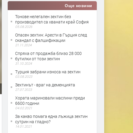
Още новини
Тонове нелегален зехтин без
производител са хванати край София
05.08.2026
Опасен зехтин: Арести в Гърция след
скандал с фалшификации
21.11.2024
Спряха от продажба близо 28 000
бутилки от този зехтин
31.10.2024
Турция забрани износа на зехтин
03.08.2023
Зехтинът - враг на деменцията
27.07.2023
Хората мариновали маслини преди
6600 години
04.02.2021
За какво помага една лъжица зехтин
сутрин на гладно?
14.01.2021