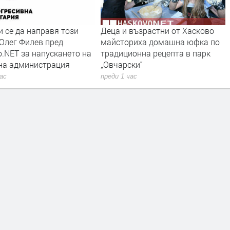
 се да направя този
Деца и възрастни от Хасково
 Олег Филев пред
майсториха домашна юфка по
.NET за напускането на
традиционна рецепта в парк
на администрация
„Овчарски“
час
преди 1 час