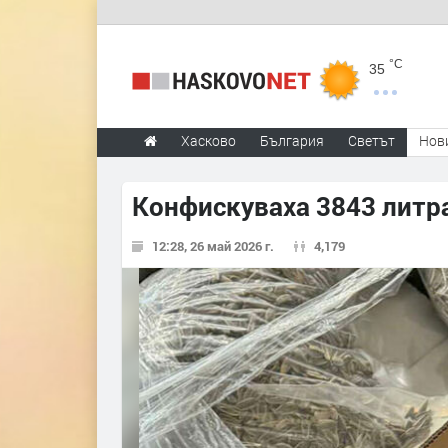
°C
35
Хасково
България
Светът
Нов
Конфискуваха 3843 литра
12:28, 26 май 2026 г.
4,179