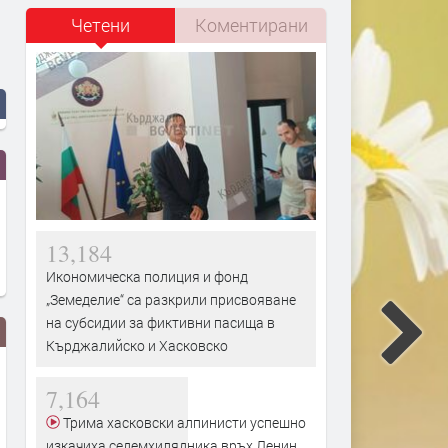
Четени
Коментирани
13,184
Икономическа полиция и фонд
„Земеделие“ са разкрили присвояване
на субсидии за фиктивни пасища в
Кърджалийско и Хасковско
7,164
Трима хасковски алпинисти успешно
изкачиха седемхилядника връх Ленин