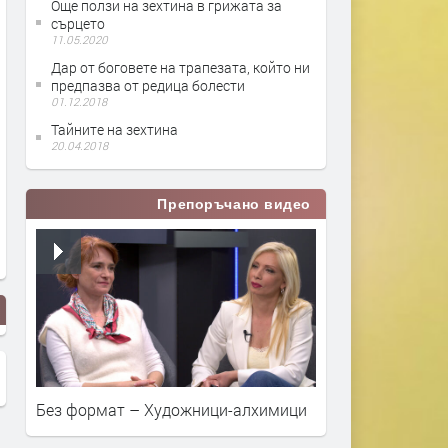
Още ползи на зехтина в грижата за
сърцето
11.05.2020
Дар от боговете на трапезата, който ни
предпазва от редица болести
01.12.2018
Тайните на зехтина
20.04.2018
Препоръчано видео
Без формат – Художници-алхимици