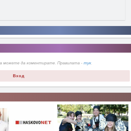
да можете да коментирате. Правилата -
тук
.
Вход