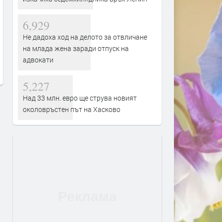
6,929
Жена пострада при
Язовир „Тракиец“ с трево
Не дадоха ход на делото за отвличане
преобръщане на кола между
дисбаланс: водата влиза 
на млада жена заради отпуск на
Манастир и Книжовник
незабележимо, а разходът
адвокати
100 пъти по-голям
преди 3 часа
преди 4 часа
5,227
Над 33 млн. евро ще струва новият
околовръстен път на Хасково