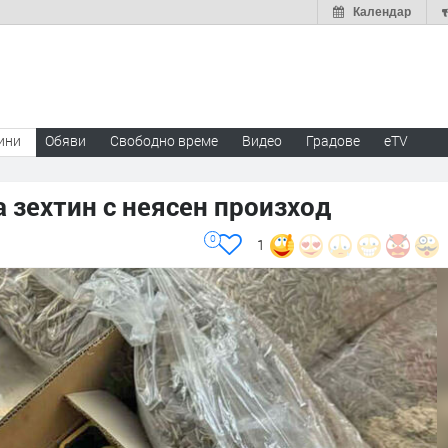
Календар
ини
Обяви
Свободно време
Видео
Градове
eTV
 зехтин с неясен произход
0
1