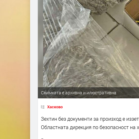
Снимката е архивна и илюстративна
Хасково
Зехтин без документи за произход е иззе
Областната дирекция по безопасност на х