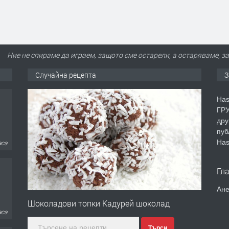
Ние не спираме да играем, защото сме остарели, а остаряваме,
Случайна рецепта
З
Has
ГРУ
дру
пуб
Has
аса
Гл
Ане
Шоколадови топки Кадурей шоколад
аса
Търси