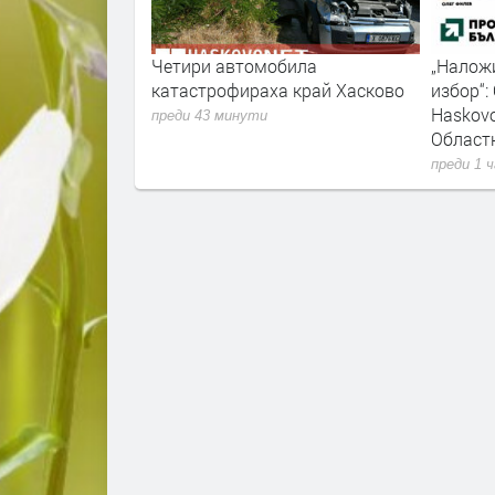
и жеги в Хасково
Четири автомобила
„Наложи
катастрофираха край Хасково
избор“:
Haskovo
преди 43 минути
Област
преди 1 