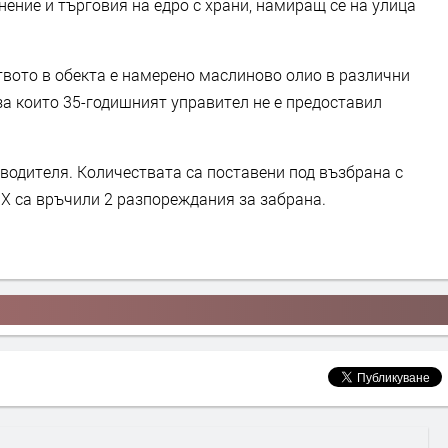
нение и търговия на едро с храни, намиращ се на улица
твото в обекта е намерено маслиново олио в различни
за които 35-годишният управител не е предоставил
водителя. Количествата са поставени под възбрана с
Х са връчили 2 разпореждания за забрана.