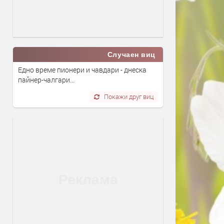
Случаен виц
Едно време пионери и чавдари - днеска
пайнер-чалгари...
Покажи друг виц