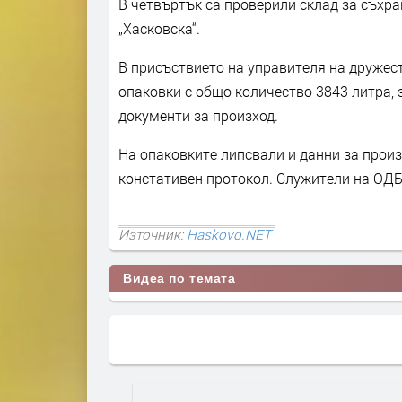
В четвъртък са проверили склад за съхра
„Хасковска“.
В присъствието на управителя на дружес
опаковки с общо количество 3843 литра, 
документи за произход.
На опаковките липсвали и данни за произ
констативен протокол. Служители на ОДБ
Източник:
Haskovo.NET
Видеа по темата