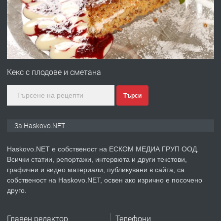
преди 2 дни
ПРЕДЛАГА
№4120 Магазин/Офис под наем в кв.
Любен Каравелов, Хасково-близо до
Кекс с плодове и сметана
градската градина!
Търси
преди 2 дни
ПРЕДЛАГА
ПРОСТОРЕН ТРИСТАЕН
За Haskovo.NET
АПАРТАМЕНТ В НОВА СГРАДА КВ.
КУБА
Haskovo.NET е собственост на ЕСКОМ МЕДИА ГРУП ООД.
Всички статии, репортажи, интервюта и други текстови,
преди 3 дни
графични и видео материали, публикувани в сайта, са
собственост на Haskovo.NET, освен ако изрично е посочено
ПРЕДЛАГА
Продавам парцел в гр. Хасково кв.
друго.
Хисаря до ток, вода,канализация,
асфалт 0889 537 426
Главен редактор
Телефони