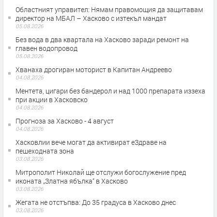
Областният управител: Нямам правомощия да защитавам
директор на МБАЛ – Хасково с изтекъл мандат
05.08.2026
Без вода в два квартала на Хасково заради ремонт на
главен водопровод
05.08.2026
Хванаха дрогиран моторист в Капитан Андреево
04.08.2026
Ментета, цигари без бандерол и над 1000 препарата иззеха
при акции в Хасковско
04.08.2026
Прогноза за Хасково - 4 август
04.08.2026
Хасковлии вече могат да активират еЗдраве на
пешеходната зона
03.08.2026
Митрополит Николай ще отслужи богослужение пред
иконата „Златна ябълка“ в Хасково
03.08.2026
Жегата не отстъпва: До 35 градуса в Хасково днес
03.08.2026