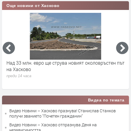
Още новини от Хасково
на
Над 33 млн. евро ще струва новият околовръстен път
С
на Хасково
п
преди 14 часа
п
Видеа по темата
Видео Новини – Хасково празнува! Станислав Станков
получи званието "Почетен гражданин"
Видео Новини – Хасково отпразнува Деня на
независимостта