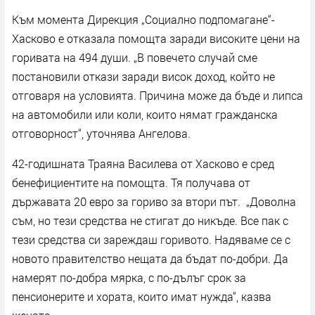
Към момента Дирекция „Социално подпомагане“-
Хасково е отказала помощта заради високите цени на
горивата на 494 души. „В повечето случай сме
постановили откази заради висок доход, който не
отговаря на условията. Причина може да бъде и липса
на автомобили или коли, които нямат гражданска
отговорност“, уточнява Ангелова.
42-годишната Траяна Василева от Хасково е сред
бенефициентите на помощта. Тя получава от
държавата 20 евро за гориво за втори път. „Доволна
съм, но тези средства не стигат до никъде. Все пак с
тези средства си зареждаш горивото. Надяваме се с
новото правителство нещата да бъдат по-добри. Да
намерят по-добра мярка, с по-дълъг срок за
пенсионерите и хората, които имат нужда“, казва