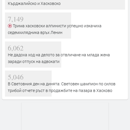
Кърджалийско и Хасковско
7,149
Трима хасковски алпинисти успешно изкачиха
седемхилядника връх Ленин
6,062
Не дадоха ход на делото за отвличане на млада жена
заради отпуск на адвокати
5,046
В Световния ден на динята: Световен шампион по силов
трибой отчете ръст в продажбите на пазара в Хасково