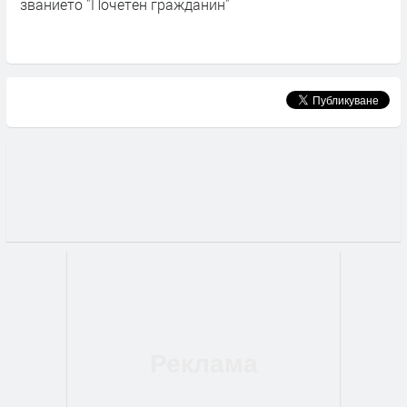
званието "Почетен гражданин"