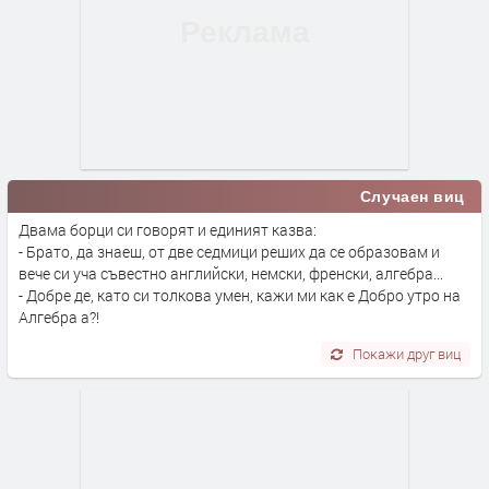
Случаен виц
Двама борци си говорят и единият казва:
- Брато, да знаеш, от две седмици реших да се образовам и
вече си уча съвестно английски, немски, френски, алгебра...
- Добре де, като си толкова умен, кажи ми как е Добро утро на
Алгебра а?!
Покажи друг виц