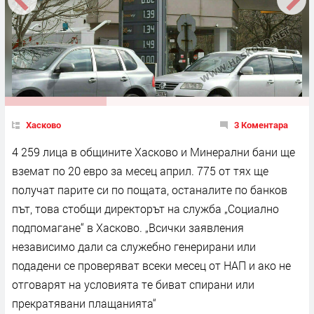
Хасково
3 Коментара
4 259 лица в общините Хасково и Минерални бани ще
вземат по 20 евро за месец април. 775 от тях ще
получат парите си по пощата, останалите по банков
път, това стобщи директорът на служба „Социално
подпомагане“ в Хасково. „Всички заявления
независимо дали са служебно генерирани или
подадени се проверяват всеки месец от НАП и ако не
отговарят на условията те биват спирани или
прекратявани плащанията“