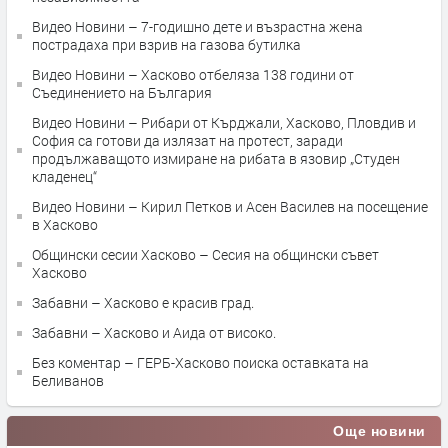
Видео Новини – 7-годишно дете и възрастна жена
пострадаха при взрив на газова бутилка
Видео Новини – Хасково отбеляза 138 години от
Съединението на България
Видео Новини – Рибари от Кърджали, Хасково, Пловдив и
София са готови да излязат на протест, заради
продължаващото измиране на рибата в язовир „Студен
кладенец“
Видео Новини – Кирил Петков и Асен Василев на посещение
в Хасково
Общински сесии Хасково – Сесия на общински съвет
Хасково
Забавни – Хасково е красив град.
Забавни – Хасково и Аида от високо.
Без коментар – ГЕРБ-Хасково поиска оставката на
Беливанов
Още новини