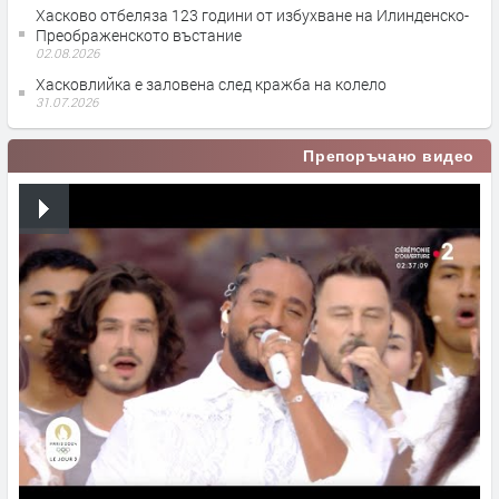
Хасково отбеляза 123 години от избухване на Илинденско-
Преображенското въстание
02.08.2026
Хасковлийка е заловена след кражба на колело
31.07.2026
Препоръчано видео