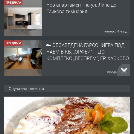
ПРЕДЛАГА
Нов апартамент на ул. Липа до
Езикова гимназия
преди 14 часа
ПРЕДЛАГА
🔑 ОБЗАВЕДЕНА ГАРСОНИЕРА ПОД
НАЕМ В КВ. „ОРФЕЙ“ – ДО
КОМПЛЕКС „ВЕСПРЕМ“, ГР. ХАСКОВО
преди 1 ден
ПРЕДЛАГА
НАПЪЛНО ОБЗАВЕДЕН И
Случайна рецепта
ОБОРУДВАН ТРИСТАЕН
АПАРТАМЕНТ В ЦЕНТЪРА НА ГР.
ХАСКОВО
преди 2 дни
ПРЕДЛАГА
Давам гараж под наем