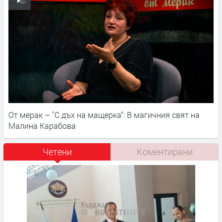
От мерак – "С дъх на мащерка“: В магичния свят на
Малина Карабова
Четени
Коментирани