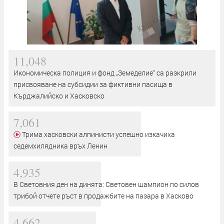
11,048
Икономическа полиция и фонд „Земеделие“ са разкрили
присвояване на субсидии за фиктивни пасища в
Кърджалийско и Хасковско
7,061
Трима хасковски алпинисти успешно изкачиха
седемхилядника връх Ленин
4,935
В Световния ден на динята: Световен шампион по силов
трибой отчете ръст в продажбите на пазара в Хасково
4,662