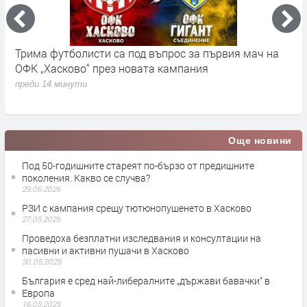
Трима футболисти са под въпрос за първия мач на
О
ОФК „Хасково“ през новата кампания
з
м
преди 14 минути
п
Още новини
Под 50-годишните стареят по-бързо от предишните
поколения. Какво се случва?
29.06.2026
РЗИ с кампания срещу тютюнопушенето в Хасково
27.05.2026
Проведоха безплатни изследвания и консултации на
пасивни и активни пушачи в Хасково
30.05.2025
България е сред най-либералните „държави бавачки“ в
Европа
16.05.2025