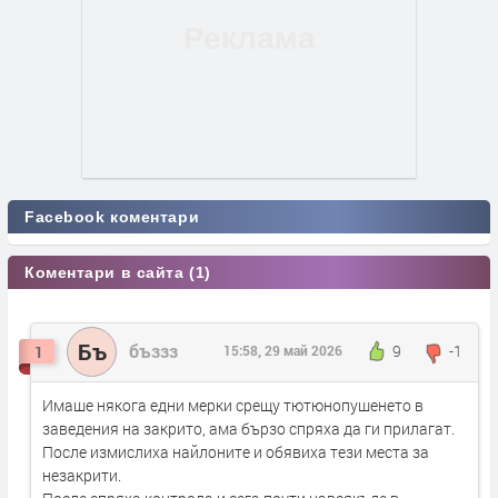
Facebook коментари
Коментари в сайта (1)
Бъ
бъззз
9
-1
1
15:58, 29 май 2026
Имаше някога едни мерки срещу тютюнопушенето в
заведения на закрито, ама бързо спряха да ги прилагат.
После измислиха найлоните и обявиха тези места за
незакрити.