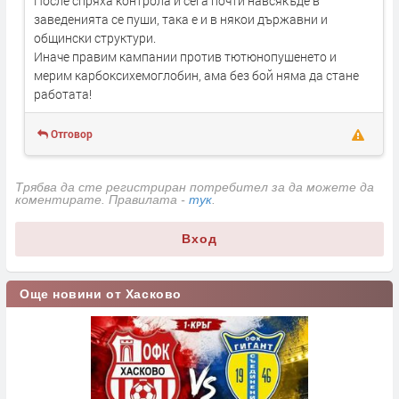
После спряха контрола и сега почти навсякъде в
заведенията се пуши, така е и в някои държавни и
общински структури.
Иначе правим кампании против тютюнопушенето и
мерим карбоксихемоглобин, ама без бой няма да стане
работата!
Отговор
Трябва да сте регистриран потребител за да можете да
коментирате. Правилата -
тук
.
Вход
Още новини от Хасково