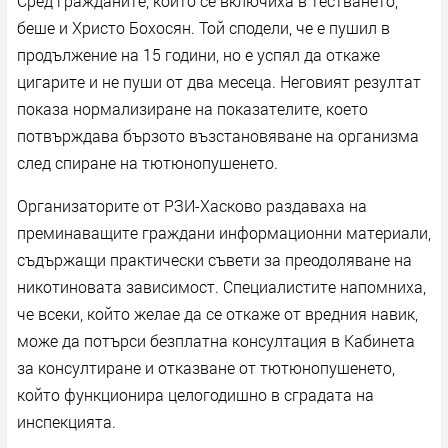
Сред гражданите, които се включиха в тестването,
беше и Христо Бохосян. Той сподели, че е пушил в
продължение на 15 години, но е успял да откаже
цигарите и не пуши от два месеца. Неговият резултат
показа нормализиране на показателите, което
потвърждава бързото възстановяване на организма
след спиране на тютюнопушенето.
Организаторите от РЗИ-Хасково раздаваха на
преминаващите граждани информационни материали,
съдържащи практически съвети за преодоляване на
никотиновата зависимост. Специалистите напомниха,
че всеки, който желае да се откаже от вредния навик,
може да потърси безплатна консултация в Кабинета
за консултиране и отказване от тютюнопушенето,
който функционира целогодишно в сградата на
инспекцията.