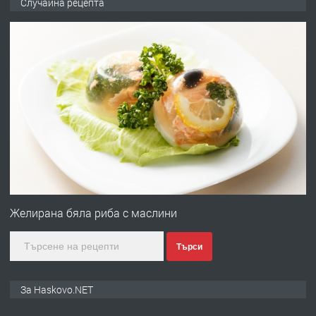
Случайна рецепта
Любен Каравелов, Хасково-близо до
градската градина!
преди 1 ден
ПРЕДЛАГА
ПРОСТОРЕН ТРИСТАЕН
АПАРТАМЕНТ В НОВА СГРАДА КВ.
КУБА
преди 2 дни
ПРЕДЛАГА
Продавам парцел в гр. Хасково кв.
Хисаря до ток, вода,канализация,
Желирана бяла риба с маслини
асфалт 0889 537 426
Търси
преди 2 дни
ПРЕДЛАГА
СГЛОБЯВАНЕ НА МЕБЕЛИ.
За Haskovo.NET