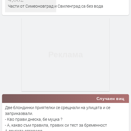
Части от Симеоновград и Свиленград са без вода
Случаен виц
Две блондинки приятелки се срещнали на улицата и се
заприказвали.
- Кво прави днеска, бе муцка ?
- А, какво съм правила, правих си тест за бременност
А другата отговаря.