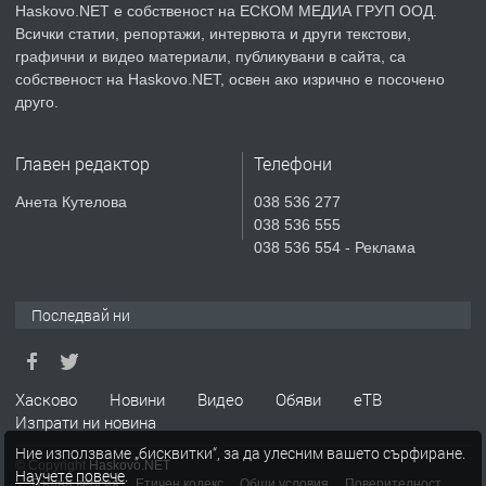
Haskovo.NET е собственост на ЕСКОМ МЕДИА ГРУП ООД.
Всички статии, репортажи, интервюта и други текстови,
преди 2 дни
графични и видео материали, публикувани в сайта, са
собственост на Haskovo.NET, освен ако изрично е посочено
ПРЕДЛАГА
№4119 Едностаен обзаведен
друго.
апартамент под наем в кв.
Училищни, гр. Хасково.
Главен редактор
Телефони
преди 2 дни
Анета Кутелова
038 536 277
038 536 555
ПРЕДЛАГА
Къртене на бетон! Събаряне на
038 536 554 - Реклама
сгради!
Последвай ни
преди 3 дни
ПРЕДЛАГА
Апартамент за продажба
Хасково
Новини
Видео
Обяви
еТВ
Изпрати ни новина
Ние използваме „бисквитки“, за да улесним вашето сърфиране.
© Copyright
Haskovo.NET
Научете повече
.
преди 6 дни
Пълна версия
Етичен кодекс
Общи условия
Поверителност