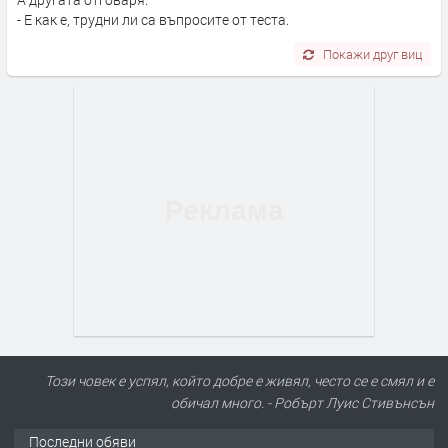
- Е как е, трудни ли са въпросите от теста.
Покажи друг виц
Този човек е успял, който добре е живял, често се е смял и е
обичал много. - Робърт Луис Стивънсън
Последни обяви