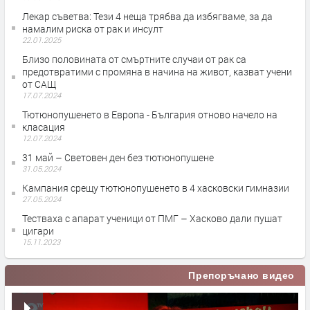
Лекар съветва: Тези 4 неща трябва да избягваме, за да
намалим риска от рак и инсулт
22.01.2025
Близо половината от смъртните случаи от рак са
предотвратими с промяна в начина на живот, казват учени
от САЩ
17.07.2024
Тютюнопушенето в Европа - България отново начело на
класация
12.07.2024
31 май – Световен ден без тютюнопушене
31.05.2024
Кампания срещу тютюнопушенето в 4 хасковски гимназии
27.05.2024
Тестваха с апарат ученици от ПМГ – Хасково дали пушат
цигари
15.11.2023
Препоръчано видео