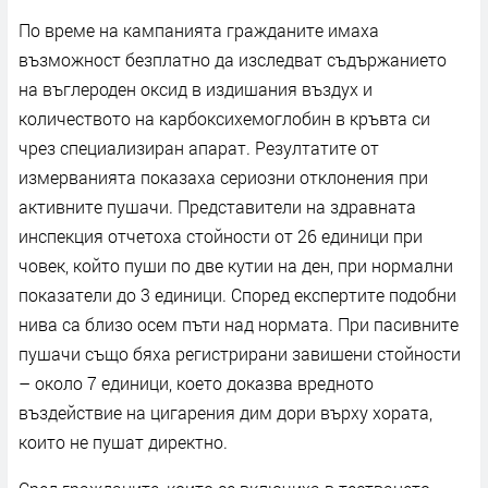
По време на кампанията гражданите имаха
възможност безплатно да изследват съдържанието
на въглероден оксид в издишания въздух и
количеството на карбоксихемоглобин в кръвта си
чрез специализиран апарат. Резултатите от
измерванията показаха сериозни отклонения при
активните пушачи. Представители на здравната
инспекция отчетоха стойности от 26 единици при
човек, който пуши по две кутии на ден, при нормални
показатели до 3 единици. Според експертите подобни
нива са близо осем пъти над нормата. При пасивните
пушачи също бяха регистрирани завишени стойности
– около 7 единици, което доказва вредното
въздействие на цигарения дим дори върху хората,
които не пушат директно.