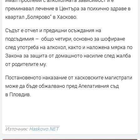
преминавал лечение в Центъра за психично здраве в
квартал „Болярово“ в Хасково.
Съдът е отчел и предишни осъждания на
подсъдимия – общо четири, основно за шофиране
след употреба на алкохол, както и наложена мярка по
Закона за защита от домашното насилие след жалба
от родителите му.
Постановеното наказание от хасковските магистрати
може да бъде обжалвано пред Апелативния съд
в Пловдив.
Източник:
Haskovo.NET