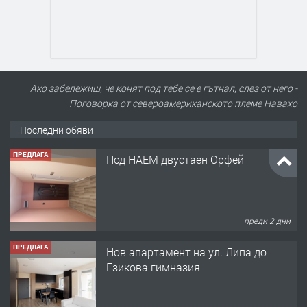
ПРЕДЛАГА
Под НАЕМ двустаен Орфей
Ако забележиш, че конят под тебе се е гътнал, слез от него -
Поговорка от североамериканското племе Навахо
Последни обяви
преди 2 дни
ПРЕДЛАГА
Нов апартамент на ул. Липа до
Езикова гимназия
преди 2 дни
ПРЕДЛАГА
🔑 ОБЗАВЕДЕНА ГАРСОНИЕРА ПОД
НАЕМ В КВ. „ОРФЕЙ“ – ДО
КОМПЛЕКС „ВЕСПРЕМ“, ГР. ХАСКОВО