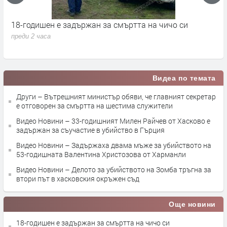
„Димитровград“ със загуба на старта на сезона
преди 3 часа
Видеа по темата
Други – Вътрешният министър обяви, че главният секретар
е отговорен за смъртта на шестима служители
Видео Новини – 33-годишният Милен Райчев от Хасково е
задържан за съучастие в убийство в Гърция
Видео Новини – Задържаха двама мъже за убийството на
53-годишната Валентина Христозова от Харманли
Видео Новини – Делото за убийството на Зомба тръгна за
втори път в хасковския окръжен съд
Още новини
18-годишен е задържан за смъртта на чичо си