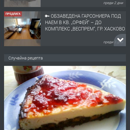
преди 3 дни
ПРЕДЛАГА
НАПЪЛНО ОБЗАВЕДЕН И
ОБОРУДВАН ТРИСТАЕН
АПАРТАМЕНТ В ЦЕНТЪРА НА ГР.
ХАСКОВО
преди 4 дни
ПРЕДЛАГА
Давам гараж под наем
Случайна рецепта
преди 4 дни
ПРЕДЛАГА
№4120 Магазин/Офис под наем в кв.
Любен Каравелов, Хасково-близо до
градската градина!
преди 4 дни