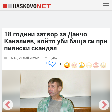
18 години затвор за Данчо
Каналиев, който уби баща си при
пиянски скандал
16:15, 29 май 2026 г.
5,457
0
5