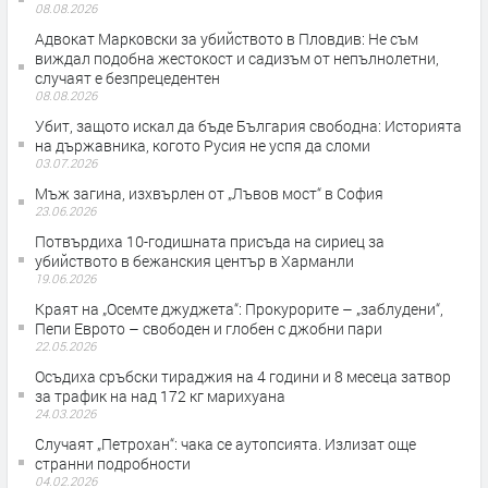
08.08.2026
Адвокат Марковски за убийството в Пловдив: Не съм
виждал подобна жестокост и садизъм от непълнолетни,
случаят е безпрецедентен
08.08.2026
Убит, защото искал да бъде България свободна: Историята
на държавника, когото Русия не успя да сломи
03.07.2026
Мъж загина, изхвърлен от „Лъвов мост“ в София
23.06.2026
Потвърдиха 10-годишната присъда на сириец за
убийството в бежанския център в Харманли
19.06.2026
Краят на „Осемте джуджета“: Прокурорите – „заблудени“,
Пепи Еврото – свободен и глобен с джобни пари
22.05.2026
Осъдиха сръбски тираджия на 4 години и 8 месеца затвор
за трафик на над 172 кг марихуана
24.03.2026
Случаят „Петрохан“: чака се аутопсията. Излизат още
странни подробности
04.02.2026