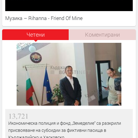
Музика – Rihanna - Friend Of Mine
Четени
Коментирани
13,721
Икономическа полиция и фонд „Земеделие“ са разкрили
присвояване на субсидии за фиктивни пасища в
Кърджалийско и Хасковско