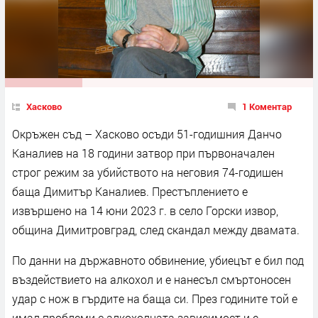
Хасково
1 Коментар
Окръжен съд – Хасково осъди 51-годишния Данчо
Каналиев на 18 години затвор при първоначален
строг режим за убийството на неговия 74-годишен
баща Димитър Каналиев. Престъплението е
извършено на 14 юни 2023 г. в село Горски извор,
община Димитровград, след скандал между двамата.
По данни на държавното обвинение, убиецът е бил под
въздействието на алкохол и е нанесъл смъртоносен
удар с нож в гърдите на баща си. През годините той е
имал проблеми с алкохолната зависимост и е