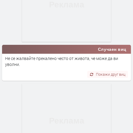
Случаен виц
Не се жалвайте прекалено често от живота, че може да ви
уволни.
Покажи друг виц