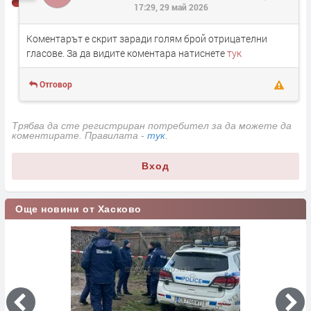
17:29, 29 май 2026
Коментарът е скрит заради голям брой отрицателни
гласове. За да видите коментара натиснете
тук
Отговор
Трябва да сте регистриран потребител за да можете да
коментирате. Правилата -
тук
.
Вход
Още новини от Хасково