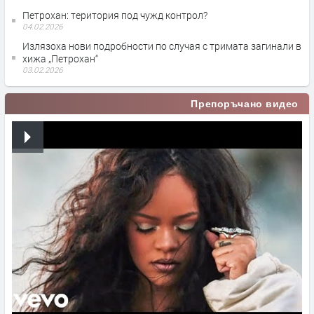
Петрохан: територия под чужд контрол?
04.02.2026
Излязоха нови подробности по случая с тримата загинали в
хижа „Петрохан“
03.02.2026
Препоръчано видео