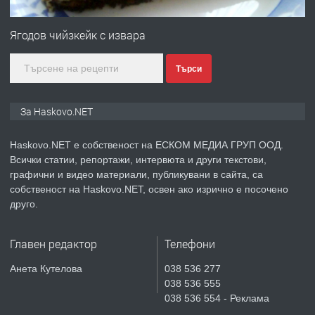
ПРЕДЛАГА
ПРОСТОРЕН ТРИСТАЕН
АПАРТАМЕНТ В НОВА СГРАДА КВ.
Ягодов чийзкейк с извара
КУБА
Търси
преди 5 дни
ПРЕДЛАГА
Продавам парцел в гр. Хасково кв.
За Haskovo.NET
Хисаря до ток, вода,канализация,
асфалт 0889 537 426
Haskovo.NET е собственост на ЕСКОМ МЕДИА ГРУП ООД.
Всички статии, репортажи, интервюта и други текстови,
преди 5 дни
графични и видео материали, публикувани в сайта, са
собственост на Haskovo.NET, освен ако изрично е посочено
ПРЕДЛАГА
СГЛОБЯВАНЕ НА МЕБЕЛИ.
друго.
Главен редактор
Телефони
преди 5 дни
Анета Кутелова
038 536 277
038 536 555
ПРЕДЛАГА
№4119 Едностаен обзаведен
038 536 554 - Реклама
апартамент под наем в кв.