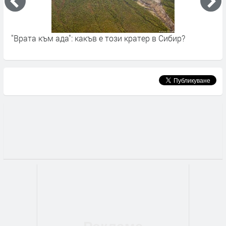
"Врата към ада": какъв е този кратер в Сибир?
П