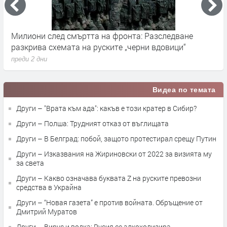
Милиони след смъртта на фронта: Разследване
Г
разкрива схемата на руските „черни вдовици“
в
преди 2 дни
п
Видеа по темата
Други – "Врата към ада": какъв е този кратер в Сибир?
Други – Полша: Трудният отказ от въглищата
Други – В Белград: побой, защото протестирал срещу Путин
Други – Изказвания на Жириновски от 2022 за визията му
за света
Други – Какво означава буквата Z на руските превозни
средства в Украйна
Други – “Новая газета” е против войната. Обръщение от
Дмитрий Муратов
Други – Вирус и водка: Русия се алкохолизира