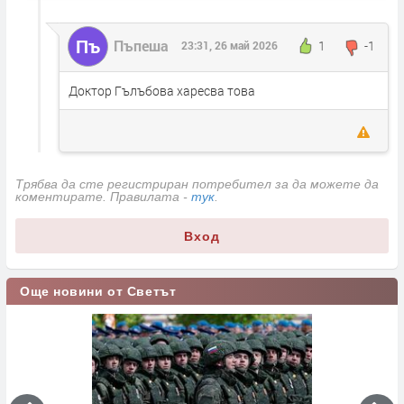
Пъ
Пъпеша
1
-1
23:31, 26 май 2026
Доктор Гълъбова харесва това
Трябва да сте регистриран потребител за да можете да
коментирате. Правилата -
тук
.
Вход
Още новини от Светът