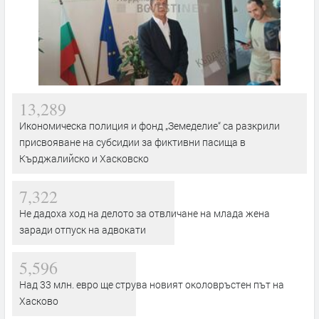
13,289
Икономическа полиция и фонд „Земеделие“ са разкрили
присвояване на субсидии за фиктивни пасища в
Кърджалийско и Хасковско
7,322
Не дадоха ход на делото за отвличане на млада жена
заради отпуск на адвокати
5,596
Над 33 млн. евро ще струва новият околовръстен път на
Хасково