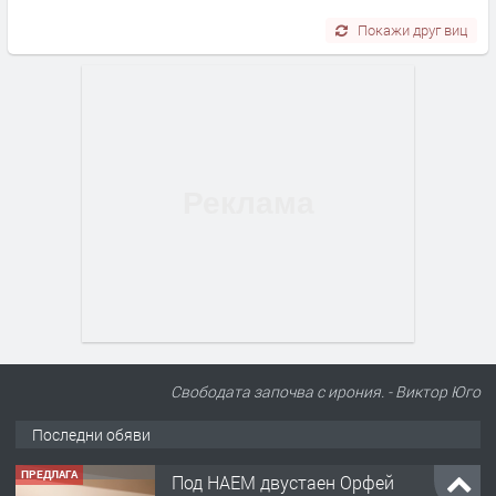
Покажи друг виц
Свободата започва с ирония. - Виктор Юго
Последни обяви
ПРЕДЛАГА
Под НАЕМ двустаен Орфей