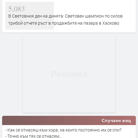
5,083
В Световния ден на динята: Световен шампион по силов
трибой отчете ръст в продажбите на пазара в Хасково
Случаен виц
- Как се отнасяш към хора, на които постоянно им се спи?
- Точно към тях се отнасям...