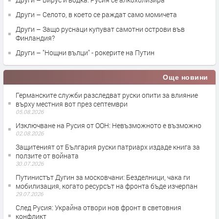
Други – Селото, в което се раждат само момичета
Други – Защо руснаци купуват самотни острови във
Финландия?
Други – "Нощни вълци" - рокерите на Путин
Още новини
Германските служби разследват руски опити за влияние
върху местния вот през септември
05.08.2026
Изключване на Русия от ООН: Невъзможното е възможно
02.08.2026
Защитеният от България руски патриарх издаде книга за
ползите от войната
30.07.2026
Путинистът Дугин за московчани: Безделници, чака ги
мобилизация, когато ресурсът на фронта бъде изчерпан
29.07.2026
След Русия: Украйна отвори нов фронт в световния
конфликт