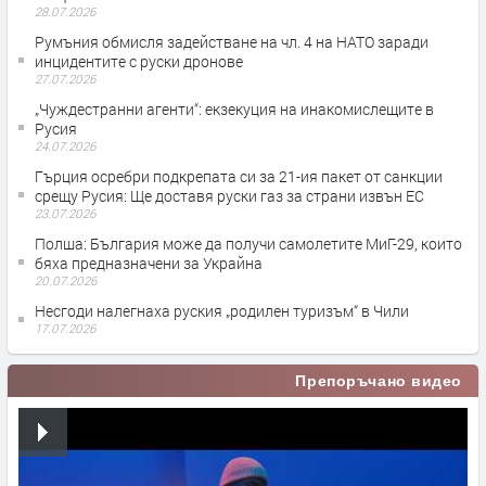
28.07.2026
Румъния обмисля задействане на чл. 4 на НАТО заради
инцидентите с руски дронове
27.07.2026
„Чуждестранни агенти“: екзекуция на инакомислещите в
Русия
24.07.2026
Гърция осребри подкрепата си за 21-ия пакет от санкции
срещу Русия: Ще доставя руски газ за страни извън ЕС
23.07.2026
Полша: България може да получи самолетите МиГ-29, които
бяха предназначени за Украйна
20.07.2026
Несгоди налегнаха руския „родилен туризъм“ в Чили
17.07.2026
Препоръчано видео