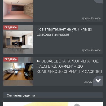
преди 23 часа
ПРЕДЛАГА
Нов апартамент на ул. Липа до
Езикова гимназия
преди 23 часа
ПРЕДЛАГА
🔑 ОБЗАВЕДЕНА ГАРСОНИЕРА ПОД
НАЕМ В КВ. „ОРФЕЙ“ – ДО
КОМПЛЕКС „ВЕСПРЕМ“, ГР. ХАСКОВО
преди 2 дни
ПРЕДЛАГА
НАПЪЛНО ОБЗАВЕДЕН И
Случайна рецепта
ОБОРУДВАН ТРИСТАЕН
АПАРТАМЕНТ В ЦЕНТЪРА НА ГР.