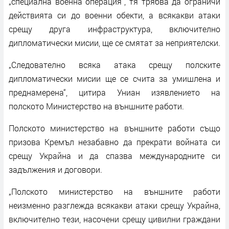
„специална военна операция“, тя трябва да ограничи
действията си до военни обекти, а всякакви атаки
срещу друга инфраструктура, включително
дипломатически мисии, ще се смятат за неприятелски.
„Следователно всяка атака срещу полските
дипломатически мисии ще се счита за умишлена и
преднамерена“, цитира Униан изявлението на
полското Министерство на външните работи.
Полското министерство на външните работи също
призова Кремъл незабавно да прекрати войната си
срещу Украйна и да спазва международните си
задължения и договори.
„Полското министерство на външните работи
неизменно разглежда всякакви атаки срещу Украйна,
включително тези, насочени срещу цивилни граждани