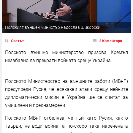
Полският външен министър Радослав Шикорски
Светът
2 Коментара
Полското външно министерство призова Кремъл
незабавно да прекрати войната срещу Украйна
Полското Министерство на външните работи (МВнР)
предупреди Русия, че всякакви атаки срещу нейните
дипломатически мисии в Украйна ще се считат за
умишлени и преднамерени
Полското МВнР отбеляза, че тъй като Русия, както
твърди, не води война, а по-скоро така наречената