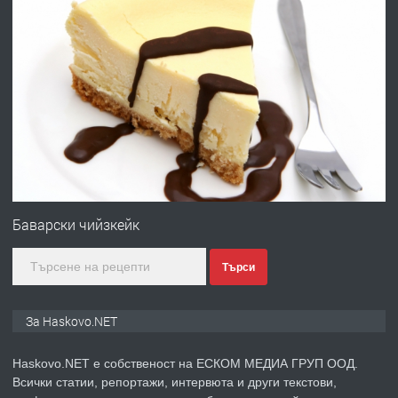
ХАСКОВО
преди 3 дни
ПРЕДЛАГА
Давам гараж под наем
преди 3 дни
ПРЕДЛАГА
№4120 Магазин/Офис под наем в кв.
Любен Каравелов, Хасково-близо до
Баварски чийзкейк
градската градина!
Търси
преди 3 дни
ПРЕДЛАГА
ПРОСТОРЕН ТРИСТАЕН
За Haskovo.NET
АПАРТАМЕНТ В НОВА СГРАДА КВ.
КУБА
Haskovo.NET е собственост на ЕСКОМ МЕДИА ГРУП ООД.
Всички статии, репортажи, интервюта и други текстови,
преди 4 дни