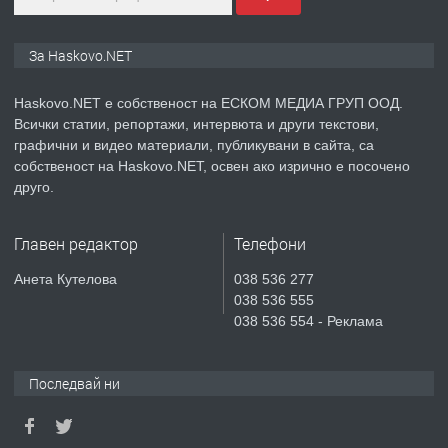
КУБА
преди 5 дни
За Haskovo.NET
ПРЕДЛАГА
Продавам парцел в гр. Хасково кв.
Haskovo.NET е собственост на ЕСКОМ МЕДИА ГРУП ООД.
Хисаря до ток, вода,канализация,
Всички статии, репортажи, интервюта и други текстови,
асфалт 0889 537 426
графични и видео материали, публикувани в сайта, са
собственост на Haskovo.NET, освен ако изрично е посочено
преди 5 дни
друго.
ПРЕДЛАГА
СГЛОБЯВАНЕ НА МЕБЕЛИ.
Главен редактор
Телефони
Анета Кутелова
038 536 277
038 536 555
038 536 554 - Реклама
преди 5 дни
ПРЕДЛАГА
№4119 Едностаен обзаведен
Последвай ни
апартамент под наем в кв.
Училищни, гр. Хасково.