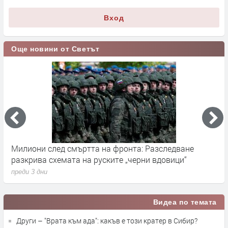
Вход
Още новини от Светът
зследване
Германските служби разследват руски опи
вдовици“
влияние върху местния вот през септемв
преди 3 дни
Видеа по темата
Други – "Врата към ада": какъв е този кратер в Сибир?