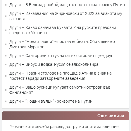
Други – В Белград: побой, защото протестирал срещу Путин
Други – Изказвания на Жириновски от 2022 за визията му
за света
Други – Какво означава буквата Z на руските превозни
средства в Украйна
Други – “Новая газета” е против войната. Обръщение от
Дмитрий Муратов
Други – Санторини: оттук нататък островът ще е друг
Други – Вирус и водка: Русия се алкохолизира
Други – Празни столове на площад в Атина в знак на
протест заради затворените заведения
Други – Защо руснаци купуват самотни острови във
Финландия?
Други – "Нощни вълци" - рокерите на Путин
Още новини
Германските служби разследват руски опити за влияние