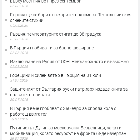
върху местния вот през септември
05.08.2026
Гърция ще се бори с пожарите от космоса: Технологиите vs.
огнените стихии
05.08.2026
Гърция: температурите стигат до 38 градуса
03.08.2026
В Гърция глобяват и за бавно шофиране
03.08.2026
Изключване на Русия от ООН: Невъзможното е възможно
02.08.2026
Горещини и силен вятър в Гърция на 31 юли
31.07.2026
Защитеният от България руски патриарх издаде книга за
ползите от войната
30.07.2026
В Гърция вече глобяват с 350 евро за спряла кола с
работещ двигател
29.07.2026
Путинистът Дугин за московчани: Безделници, чака ги
мобилизация, когато ресурсът на фронта бъде изчерпан
29.07.2026