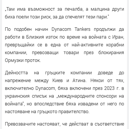
„Там има възможност за печалба, а малцина други
биха поели този риск, за да спечелят тези пари."
По подобен начин Dynacom Tankers продължи да
работи в Близкия изток по време на войната с Иран,
превръщайки се в една от най-активните корабни
компании, превозващи товари през блокирания
Ормузки проток.
Дейността на гръцките компании доведе до
напрежение между Киев и Атина. Някои от тях,
включително Dynacom, бяха включени през 2023 г. в
украинския списък на „международните спонсори на
войната“, но впоследствие бяха извадени от него по
настояване на гръцкото правителство.
Превозвачите настояват, че действат в съответствие