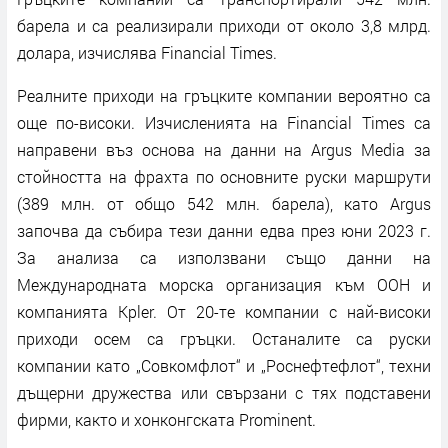
барела и са реализирали приходи от около 3,8 млрд.
долара, изчислява Financial Times.
Реалните приходи на гръцките компании вероятно са
още по-високи. Изчисленията на Financial Times са
направени въз основа на данни на Argus Media за
стойността на фрахта по основните руски маршрути
(389 млн. от общо 542 млн. барела), като Argus
започва да събира тези данни едва през юни 2023 г.
За анализа са използвани също данни на
Международната морска организация към ООН и
компанията Kpler. От 20-те компании с най-високи
приходи осем са гръцки. Останалите са руски
компании като „Совкомфлот“ и „Роснефтефлот“, техни
дъщерни дружества или свързани с тях подставени
фирми, както и хонконгската Prominent.