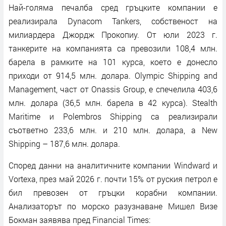
Най-голяма печалба сред гръцките компании е
реализирала Dynacom Tankers, собственост на
милиардера Джордж Прокопиу. От юли 2023 г.
танкерите на компанията са превозили 108,4 млн.
барела в рамките на 101 курса, което е донесло
приходи от 914,5 млн. долара. Olympic Shipping and
Management, част от Onassis Group, е спечелила 403,6
млн. долара (36,5 млн. барела в 42 курса). Stealth
Maritime и Polembros Shipping са реализирали
съответно 233,6 млн. и 210 млн. долара, а New
Shipping – 187,6 млн. долара.
Според данни на аналитичните компании Windward и
Vortexa, през май 2026 г. почти 15% от руския петрол е
бил превозен от гръцки корабни компании.
Анализаторът по морско разузнаване Мишел Визе
Бокман заявява пред Financial Times: