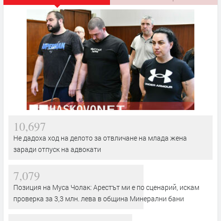
10,697
Не дадоха ход на делото за отвличане на млада жена
заради отпуск на адвокати
7,079
Позиция на Муса Чолак: Арестът ми е по сценарий, искам
проверка за 3,3 млн. лева в община Минерални бани