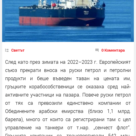
Светът
0 Коментара
След като през зимата на 2022–2023 г. Европейският
съюз прекрати вноса на руски петрол и петролни
продукти и беше въведен таван на цената им,
гръцките корабособственици се оказаха сред най-
активните участници на пазара. Повече руски петрол
от тях са превозили единствено компании от
Обединените арабски емирства (близо 1,1 млрд.
барела), много от които са регистрирани там с цел
управление на танкери от т.нар. „сенчест флот“.
Гръцките компании са транспортирали 542 млн.