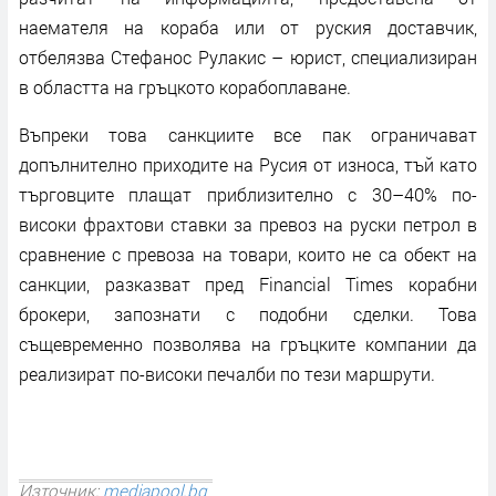
наемателя на кораба или от руския доставчик,
отбелязва Стефанос Рулакис – юрист, специализиран
в областта на гръцкото корабоплаване.
Въпреки това санкциите все пак ограничават
допълнително приходите на Русия от износа, тъй като
търговците плащат приблизително с 30–40% по-
високи фрахтови ставки за превоз на руски петрол в
сравнение с превоза на товари, които не са обект на
санкции, разказват пред Financial Times корабни
брокери, запознати с подобни сделки. Това
същевременно позволява на гръцките компании да
реализират по-високи печалби по тези маршрути.
Източник:
mediapool.bg