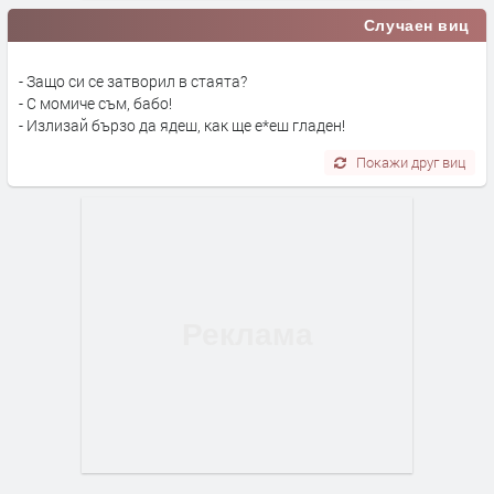
Случаен виц
- Защо си се затворил в стаята?
- С момиче съм, бабо!
- Излизай бързо да ядеш, как ще е*еш гладен!
Покажи друг виц