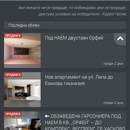
Ако жената не се предаде, тя побеждава; ако се предаде,
ПРЕДЛАГА
Под НАЕМ двустаен Орфей
диктува условия на победителя. -Карел Чапек
Последни обяви
преди 2 дни
ПРЕДЛАГА
Нов апартамент на ул. Липа до
Езикова гимназия
преди 2 дни
ПРЕДЛАГА
🔑 ОБЗАВЕДЕНА ГАРСОНИЕРА ПОД
НАЕМ В КВ. „ОРФЕЙ“ – ДО
КОМПЛЕКС „ВЕСПРЕМ“, ГР. ХАСКОВО
преди 3 дни
ПРЕДЛАГА