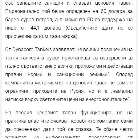
със западните санкции и спазват ценовия таван.
Първоначално той беше определен на 60 долара за
барел суров петрол, а в момента ЕС го поддържа на
ниво от 44,1 долара (Съединените щати не се
присъединиха към тази мярка).
От Dynacom Tankers заявяват, че всички посещения на
техни танкери в руски пристанища са извършени „в
пълно съответствие с всички приложими и действащи
правни норми и санкционни режими“. Според
компанията механизмът на ценовия таван не само е
ограничил приходите на Русия, но и е „намалил
натиска върху световните цени на енергоносителите“.
На теория ценовият таван функционира, но на
практика властите очакват корабните компании сами
да преценяват дали той се спазва. Те обаче често
разчитат на информацията, предоставена от