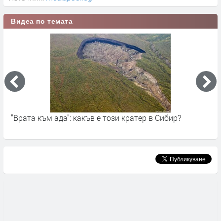
Видеа по темата
ибир?
В Белград: побой, защото протестирал срещу